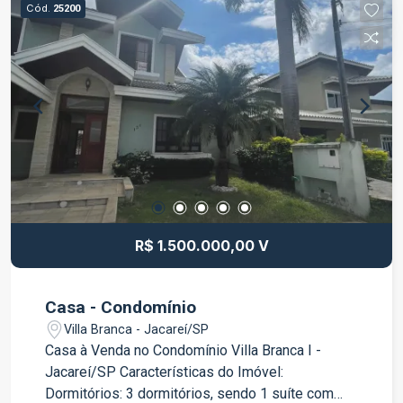
Cód.
25200
Mezanino, trazendo um toque moderno e
elegante ao ambiente Lazer Privativo: Piscina,
ideal para os dias de calor Área gourmet com
churrasqueira, perfeita para confraternizações
Lavabo externo, trazendo mais comodidade
Garagem espaçosa: Vagas para 3 veículos,
garantindo conforto e segurança Localização
Privilegiada: Situada no Jardim Mesquita, bairro
tranquilo e próximo a diversos comércios e
serviços. Seja para morar ou investir, essa casa é
uma excelente oportunidade! Agende sua visita
R$ 1.500.000,00 V
agora mesmo e encante-se com cada detalhe
deste imóvel único!
Casa - Condomínio
Villa Branca - Jacareí/SP
Casa à Venda no Condomínio Villa Branca I -
Jacareí/SP Características do Imóvel:
Dormitórios: 3 dormitórios, sendo 1 suíte com