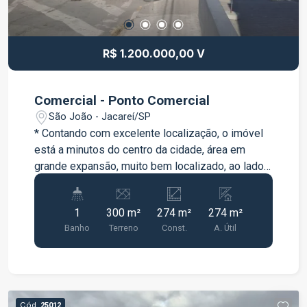
R$ 1.200.000,00 V
Comercial - Ponto Comercial
São João - Jacareí/SP
* Contando com excelente localização, o imóvel
está a minutos do centro da cidade, área em
grande expansão, muito bem localizado, ao lado
da Paróquia de São João Baptista e
Supermercado Shibata. * Fácil acesso à escolas,
1
300 m²
274 m²
274 m²
agências bancárias, farmácias e comércio em
Banho
Terreno
Const.
A. Útil
geral; acesso à Rodovia Presidente Dutra e
demais localidades. * Telhas galvanizadas,
exaustores eólicos no telhado, além de Habite-
se. Consulte os nossos corretores!
Cód.
25012