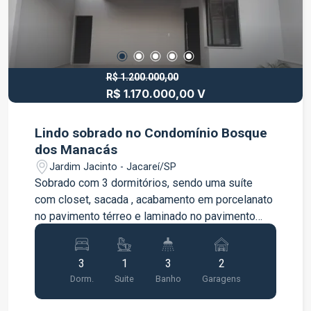
R$ 1.200.000,00
R$ 1.170.000,00 V
Lindo sobrado no Condomínio Bosque
dos Manacás
Jardim Jacinto - Jacareí/SP
Sobrado com 3 dormitórios, sendo uma suíte
com closet, sacada , acabamento em porcelanato
no pavimento térreo e laminado no pavimento
superior. Sala ampla para 3 ambientes, teto
rebaixado em gesso com iluminação, cozinha
3
1
3
2
integrada estilo americano, espaço gourmet ,
Dorm.
Suite
Banho
Garagens
quintal . Condomínio com lazer completo com
piscina adulto e infantil, quadra poli esportiva ,