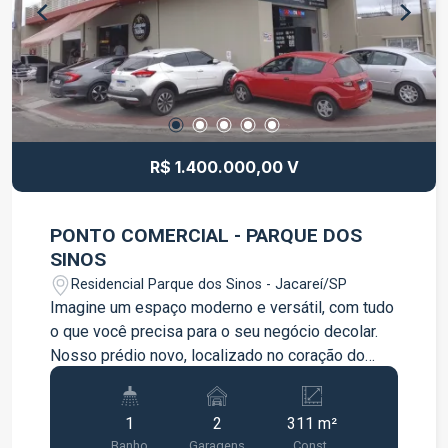
oportunidade!
R$ 1.400.000,00 V
PONTO COMERCIAL - PARQUE DOS
SINOS
Residencial Parque dos Sinos - Jacareí/SP
Imagine um espaço moderno e versátil, com tudo
o que você precisa para o seu negócio decolar.
Nosso prédio novo, localizado no coração do
Parque dos Sinos, oferece 3 pontos comerciais e
4 salas comerciais, todos com um design clean e
1
2
311 m²
funcional. Características do Imóvel: São 3
Banho
Garagens
Const.