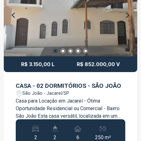
para todos os veículos da família. Documentação
em Ordem: Pronto para financiamento.
Observação: Não aceita permuta. Agende sua
visita e venha conhecer essa casa incrível!
R$ 3.150,00 L
R$ 852.000,00 V
CASA - 02 DORMITÓRIOS - SÃO JOÃO
São João - Jacareí/SP
Casa para Locação em Jacareí - Ótima
Oportunidade Residencial ou Comercial - Bairro
São João Esta casa versátil, localizada em um
terreno de 250m² (10x25), oferece a combinação
perfeita para quem busca um imóvel tanto para
2
2
6
250 m²
morar quanto para empreender. Com 89m² de