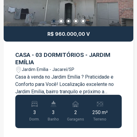
R$ 960.000,00 V
CASA - 03 DORMITÓRIOS - JARDIM
EMÍLIA
Jardim Emília - Jacareí/SP
Casa à venda no Jardim Emília ? Praticidade e
Conforto para Você! Localização excelente no
Jardim Emília, bairro tranquilo e próximo a
comércios, escolas e serviços. Características
do imóvel: Área total: 178 m² Dormitórios: 3
3
3
2
250 m²
espaçosos e bem iluminados Ambientes
Dorm.
Banho
Garagens
Terreno
integrados: Sala aconchegante e cozinha prática
Espaço externo: Quintal ideal para pequenos
pets, plantas ou uma futura área de lazer