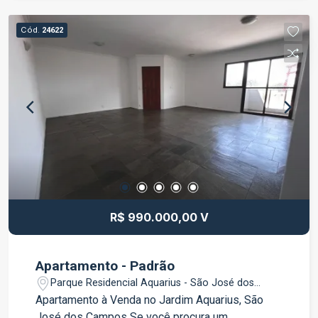
Um espaço amplo e aconchegante, ideal para
receber amigos e familiares. Cozinha: Moderna e
Cód.
24622
funcional, perfeita para preparar deliciosas
refeições. Área Gourmet: Um espaço projetado
para momentos de lazer, ideal para churrascos e
encontros. Área de Serviço: Praticidade no dia a
dia com uma lavanderia bem planejada. 4 Vagas
de Garagem: Amplo espaço para estacionar seus
veículos com segurança. 234 m² de Área
Construída: Espaço de sobra para viver com
conforto. Agende uma visita e venha conhecer
essa incrível oportunidade de morar em um dos
melhores bairros!
R$ 990.000,00 V
Apartamento - Padrão
Parque Residencial Aquarius - São José dos
Campos/SP
Apartamento à Venda no Jardim Aquarius, São
José dos Campos Se você procura um