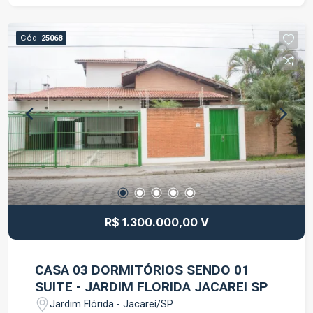
Destaques: Planta bem distribuída e fácil de
personalizar Localização estratégica com fácil
Cód.
25068
acesso às principais vias Agende sua visita e
conheça o seu futuro lar! Entre em contato e
descubra o conforto e praticidade de morar no
Jardim Emília.
R$ 1.300.000,00 V
CASA 03 DORMITÓRIOS SENDO 01
SUITE - JARDIM FLORIDA JACAREI SP
Jardim Flórida - Jacareí/SP