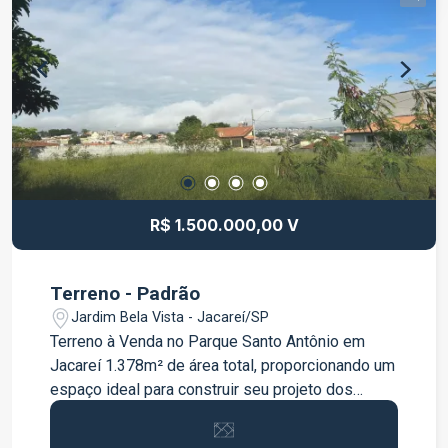
administração e operações. Copa: Área destinada
para refeições e conforto dos colaboradores. O
galpão é ideal para quem busca um imóvel
versátil, pronto para atender diferentes tipos de
negócios, desde armazenamento até produção e
serviços. Não perca essa oportunidade! Entre em
contato agora mesmo para agendar uma visita e
conhecer o potencial que este espaço pode
oferecer para o seu negócio. Seja para locação ou
R$ 1.500.000,00 V
compra, este galpão comercial está pronto para
atender suas necessidades!
Terreno - Padrão
Jardim Bela Vista - Jacareí/SP
Terreno à Venda no Parque Santo Antônio em
Jacareí 1.378m² de área total, proporcionando um
espaço ideal para construir seu projeto dos
sonhos. Terreno murado, oferecendo maior
segurança e privacidade. Localização privilegiada