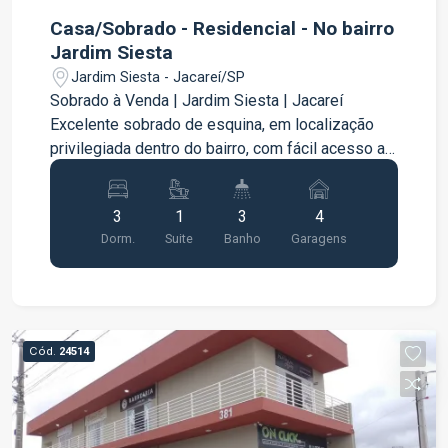
Casa/Sobrado - Residencial - No bairro
Jardim Siesta
Jardim Siesta - Jacareí/SP
Sobrado à Venda | Jardim Siesta | Jacareí
Excelente sobrado de esquina, em localização
privilegiada dentro do bairro, com fácil acesso ao
centro da cidade e à Rodovia Dutra. Imóvel em
bairro arborizado, tranquilo e familiar, ideal para
3
1
3
4
quem busca qualidade de vida. Características do
Dorm.
Suite
Banho
Garagens
imóvel: 3 dormitórios, todos com sacada Quartos
com armários planejados Sala ampla e bem
iluminada Cozinha funcional Banheiros bem
distribuídos Área com churrasqueira Piso em
ardósia e cerâmica Imóvel de esquina, com ótima
Cód.
24514
ventilação e iluminação natural Localização
estratégica no Jardim Siesta, com fácil acesso a
comércios, serviços e principais vias da cidade.
Agende sua visita e conheça essa excelente