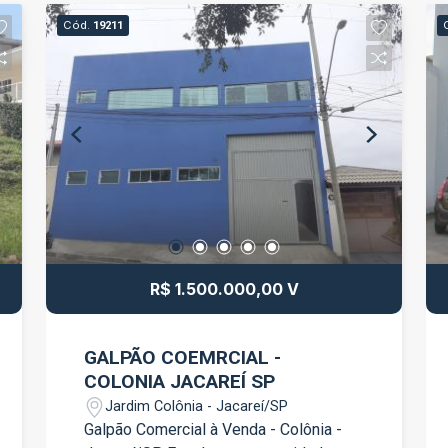
para oferecer praticidade e conforto, o
Cód.
19211
apartamento reúne tudo o que sua
família precisa para viver bem.
Características do imóvel: 03
dormitórios, sendo 01 suíte; Sala ampla
para dois ambientes; Cozinha integrada;
Churrasqueira na cozinha; 02 vagas de
garagem; Piso em porcelanato em todo
o apartamento; Parede da cozinha
revestida em granito preto, trazendo
sofisticação e modernidade.
Diferenciais: Ar-condicionado quente e
R$ 1.500.000,00 V
frio na sala; Ar-condicionado quente e
frio na suíte; Ventiladores de teto nos
dois dormitórios; Móveis planejados na
GALPÃO COEMRCIAL -
sala de jantar; Planejados na cozinha;
COLONIA JACAREÍ SP
Armários nos dormitórios; Ambientes
Jardim Colônia - Jacareí/SP
modernos, funcionais e muito bem
Galpão Comercial à Venda - Colônia -
distribuídos. A combinação dos