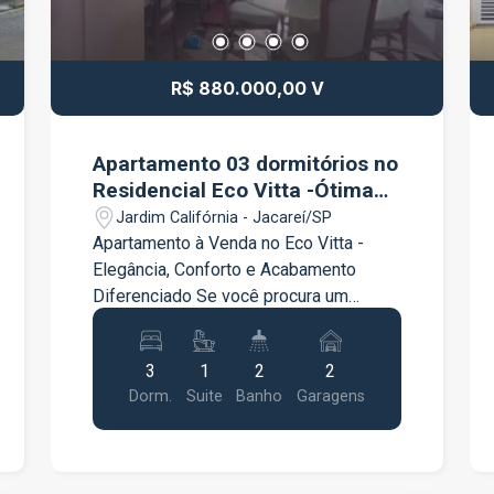
R$ 880.000,00 V
Apartamento 03 dormitórios no
Residencial Eco Vitta -Ótima
localização.
Jardim Califórnia - Jacareí/SP
Apartamento à Venda no Eco Vitta -
Elegância, Conforto e Acabamento
Diferenciado Se você procura um
apartamento moderno, completo e
pronto para morar, esta é a
3
1
2
2
oportunidade ideal. Localizado no Eco
Dorm.
Suite
Banho
Garagens
Vitta, este imóvel se destaca pelos
acabamentos de qualidade, ambientes
planejados e excelente aproveitamento
dos espaços. Com um projeto pensado