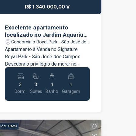
R$ 1.340.000,00 V
Excelente apartamento
localizado no Jardim Aquarius
em São José dos Campos!
Condomínio Royal Park - São José dos
Campos/SP
Apartamento à Venda no Signature
Royal Park - São José dos Campos
Descubra o privilégio de morar no
Signature Royal Park, um
empreendimento que une sofisticação,
3
3
1
1
conforto e uma infraestrutura completa
Dorm.
Suítes
Banho
Garagem
em uma das localizações mais
valorizadas de São José dos Campos.
Ideal para quem busca qualidade de
vida, segurança e um condomínio com
lazer de alto padrão. Características do
Cód.
18523
imóvel 83 m² de área privativa 3