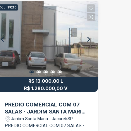
Sala ampla com dois ambientes; -
Cód.
19210
Cozinha ampla com planejados; - Área
gourmet com hidromassagem; Agende
já sua vista !!!!
R$ 13.000,00 L
R$ 1.280.000,00 V
PREDIO COMERCIAL COM 07
SALAS - JARDIM SANTA MARIA
JACAREÍ SP
Jardim Santa Maria - Jacareí/SP
PREDIO COMERCIAL COM 07 SALAS -