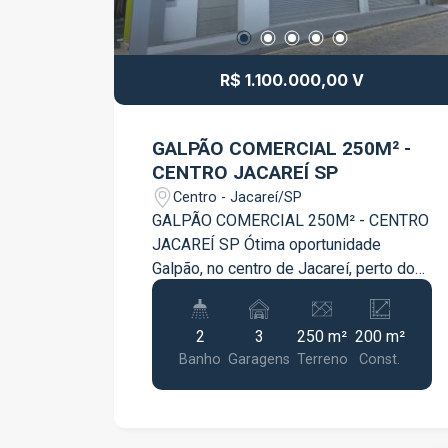
R$ 1.100.000,00 V
GALPÃO COMERCIAL 250M² -
CENTRO JACAREÍ SP
Centro - Jacareí/SP
GALPÃO COMERCIAL 250M² - CENTRO
JACAREÍ SP Ótima oportunidade
Galpão, no centro de Jacareí, perto do
shopping, escolas, novinho nunca
usado, com habite se, bombeiro etc,
2
3
250 m²
200 m²
Galpão com quase 200 metros de área
Banho
Garagens
Terreno
Const.
construída, terreno de 250 metros, fácil
acesso a rodovia presidente Dutra,
carvalho pinto. Agende já sua vista!!