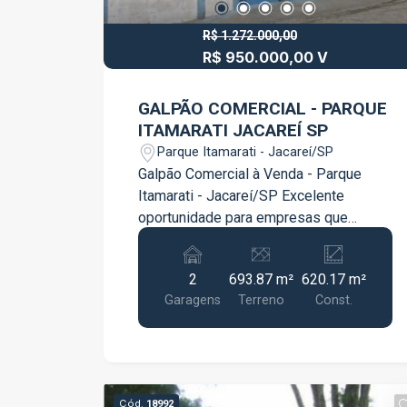
R$ 1.272.000,00
R$ 950.000,00 V
GALPÃO COMERCIAL - PARQUE
ITAMARATI JACAREÍ SP
Parque Itamarati - Jacareí/SP
Galpão Comercial à Venda - Parque
Itamarati - Jacareí/SP Excelente
oportunidade para empresas que
buscam um espaço amplo, estruturado
e com localização estratégica em
2
693.87 m²
620.17 m²
Jacareí! Localizado no Parque
Garagens
Terreno
Const.
Itamarati, próximo à região central da
cidade, este galpão oferece uma
estrutura completa para atender
diferentes segmentos comerciais,
industriais ou logísticos.
Cód.
18992