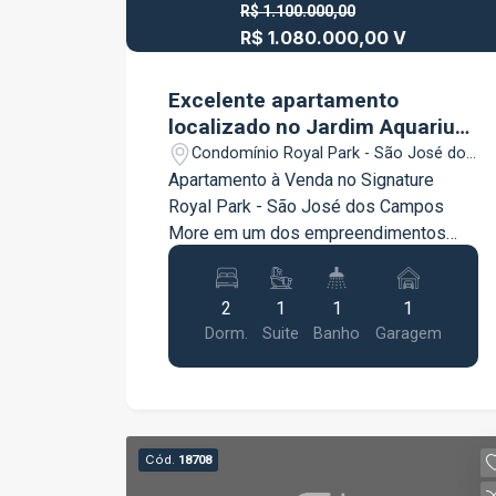
R$ 1.100.000,00
R$ 1.080.000,00 V
Excelente apartamento
localizado no Jardim Aquarius
em São José dos Campos!
Condomínio Royal Park - São José dos
Campos/SP
Apartamento à Venda no Signature
Royal Park - São José dos Campos
More em um dos empreendimentos
mais modernos e desejados de São
José dos Campos. O Signature Royal
2
1
1
1
Park oferece conforto, sofisticação e
Dorm.
Suite
Banho
Garagem
uma infraestrutura completa para você
e sua família. Características do imóvel
67 m² de área privativa 2 dormitórios
sendo 1 suíte Sala para 2 ambientes
Varanda com vista panorâmica Cozinha
Cód.
18708
planejada Área de serviço integrada 1