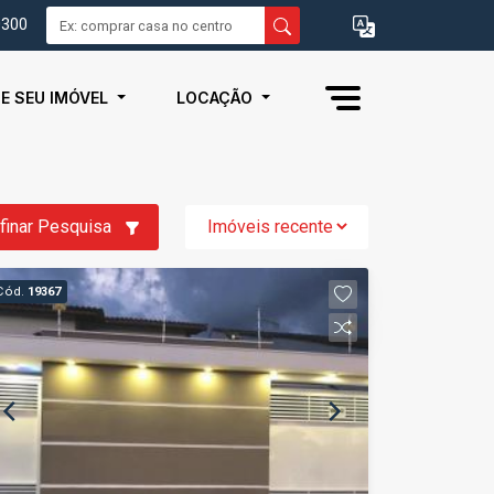
0300
IE SEU IMÓVEL
LOCAÇÃO
finar Pesquisa
Cód.
19367