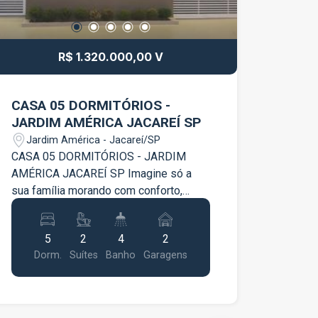
R$ 1.320.000,00 V
CASA 05 DORMITÓRIOS -
JARDIM AMÉRICA JACAREÍ SP
Jardim América - Jacareí/SP
CASA 05 DORMITÓRIOS - JARDIM
AMÉRICA JACAREÍ SP Imagine só a
sua família morando com conforto,
elegância e muito estilo! Venha morar
numa residência de Luxo e Alto Padrão,
5
2
4
2
super charmosa e moderna, no bairro
Dorm.
Suítes
Banho
Garagens
Jardim América, em Jacareí. Um dos
bairros mais arborizados da cidade,
com ótima localização e perto de tudo
o que você precisa. - 05 Dormitórios; -