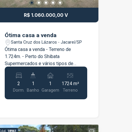
R$ 1.060.000,00 V
Ótima casa a venda
Santa Cruz dos Lázaros - Jacareí/SP
Ótima casa a venda - Terreno de
1.724m. - Perto do Shibata
Supermercados e vários tipos de
comércio.
2
1
1
1724 m²
Dorm.
Banho
Garagem
Terreno
Cód.
18961