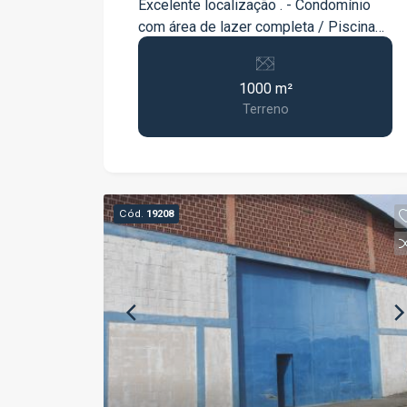
Excelente localização . - Condomínio
com área de lazer completa / Piscina
adulto e infantil / 3 Quiosques para
festas / Academia / São de Jogos / 2
1000 m²
Quadras de ténis / Playground . -
Terreno
Agende sua visita !
Cód.
19208