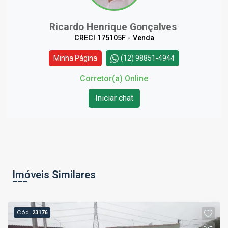
Ricardo Henrique Gonçalves
CRECI 175105F - Venda
Minha Página
(12) 98851-4944
Corretor(a) Online
Iniciar chat
Imóveis Similares
Cód.
23176