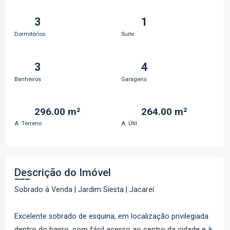
3
1
Dormitórios
Suite
3
4
Banheiros
Garagens
296.00 m²
264.00 m²
A. Terreno
A. Útil
Descrição do Imóvel
Sobrado à Venda | Jardim Siesta | Jacareí
Excelente sobrado de esquina, em localização privilegiada
dentro do bairro, com fácil acesso ao centro da cidade e à