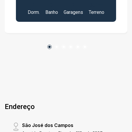
2
3
2
301m²
Dormitórios com banheiro estilo americano; -
Dorm.
Banho
Garagens
Terreno
Sala ampla com três ambientes; - Cozinha com
planejados com acabamento moderno em
granito e porcelanato; - 01 Quarto / escritório
(parte externa da casa); - Área gourmet ampla,
com piscina e um lindo jardim; Agende já sua
visita !!!
Endereço
São José dos Campos