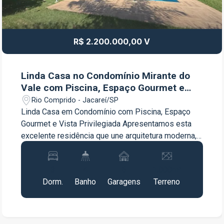
R$ 2.200.000,00 V
Linda Casa no Condomínio Mirante do
Vale com Piscina, Espaço Gourmet e
Vista Privilegiada
Rio Comprido - Jacareí/SP
Linda Casa em Condomínio com Piscina, Espaço
Gourmet e Vista Privilegiada Apresentamos esta
excelente residência que une arquitetura moderna,
conforto interno e uma área de lazer privativa
impressionante. Características Internas:
3
4
6
1.000m²
Dormitórios espaçosos com armários embutidos e
Dorm.
Banho
Garagens
Terreno
excelente iluminação natural. Suíte aconchegante
com porta de vidro dupla com acesso à sacada
privativa e vista livre. Cozinha com armários
planejados e excelente distribuição de espaço.