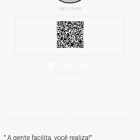
CRECI 175105F
(12) 98851-4944
Enviar Pergunta
Meus imóveis para venda
Meus imóveis para locação
" A gente facilita, você realiza!"