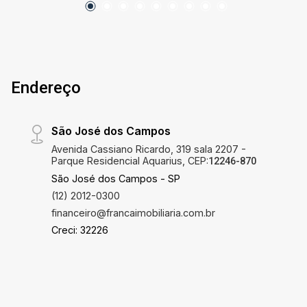
Banheiros com acabamento de alta qualidade,
bancada em mármore e box. Lavabo social e área
de serviço funcional. Excelente posição solar
(iluminação natural durante todo o dia - manhã e
tarde). Área Externa e Lazer: Amplo quintal gramado
Endereço
com paisagismo, árvores frutíferas e muito verde.
Piscina privativa com solarium revestido em
amadeirado. Espaço gourmet coberto com
São José dos Campos
churrasqueira e bancada. Garagem ampla (com
Avenida Cassiano Ricardo, 319 sala 2207 -
vagas cobertas e descobertas). Imóvel aceita Pet.
Parque Residencial Aquarius, CEP:
12246-870
São José dos Campos - SP
(12) 2012-0300
financeiro@francaimobiliaria.com.br
Creci: 32226