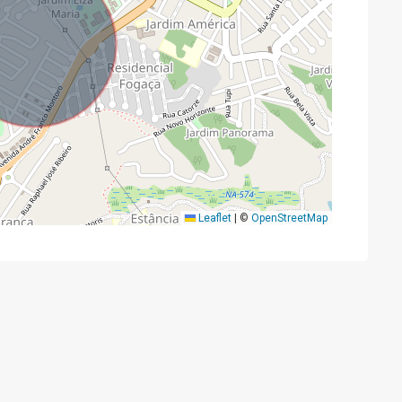
Leaflet
|
©
OpenStreetMap