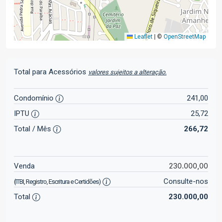
Leaflet
|
©
OpenStreetMap
Total para Acessórios
valores sujeitos a alteração.
Condomínio
241,00
IPTU
25,72
Total / Mês
266,72
230.000,00
Venda
Consulte-nos
(ITBI, Registro, Escritura e Certidões)
Total
230.000,00