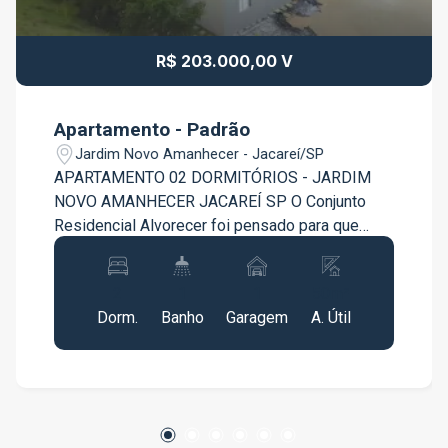
R$ 203.000,00 V
Apartamento - Padrão
Jardim Novo Amanhecer - Jacareí/SP
APARTAMENTO 02 DORMITÓRIOS - JARDIM
NOVO AMANHECER JACAREÍ SP O Conjunto
Residencial Alvorecer foi pensado para que
você e sua família construam memórias. Um
espaço que agrega qualidade de vida e bem
2
1
1
50m²
estar, proporcionando tranquilidade em habitar.
Dorm.
Banho
Garagem
A. Útil
Contem: - 02 Dormitórios; - Sala ampla e arejada;
- Cozinha; - Área de Serviço; - Garagem. Agende
já sua visita!!!!