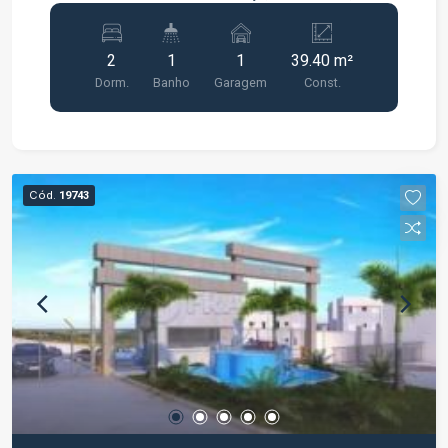
para quem busca conforto, praticidade e boa
localização. Características do imóvel: 2
2
1
1
39.40 m²
dormitórios com piso em porcelanato Banheiro
Dorm.
Banho
Garagem
Const.
Sala Cozinha Área de serviço 1 vaga de garagem
Imóvel bem distribuído, com acabamento
moderno e fácil acesso a comércios, escolas,
transporte público e principais vias da região.
Entre em contato e agende sua visita.
Cód.
19743