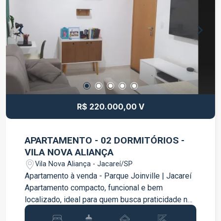
escolas e com fácil acesso ao centro da cidade.
Agende uma Visita: Não perca essa
oportunidade! Entre em contato e agende uma
visita para conhecer esse maravilhoso
apartamento.
R$ 220.000,00 V
APARTAMENTO - 02 DORMITÓRIOS -
VILA NOVA ALIANÇA
Vila Nova Aliança - Jacareí/SP
Apartamento à venda - Parque Joinville | Jacareí
Apartamento compacto, funcional e bem
localizado, ideal para quem busca praticidade no
dia a dia e excelente custo-benefício. Com 39m²,