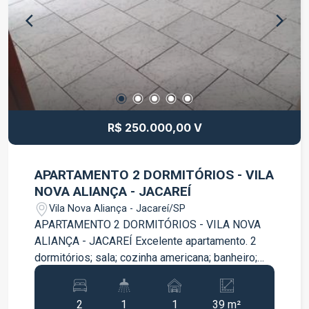
R$ 250.000,00 V
APARTAMENTO 2 DORMITÓRIOS - VILA
NOVA ALIANÇA - JACAREÍ
Vila Nova Aliança - Jacareí/SP
APARTAMENTO 2 DORMITÓRIOS - VILA NOVA
ALIANÇA - JACAREÍ Excelente apartamento. 2
dormitórios; sala; cozinha americana; banheiro;
área de serviço; vaga de garagem; Condomínio
completo com piscina adulto e infantil; Ligue e
2
1
1
39 m²
agende uma vista com nossos especialistas: