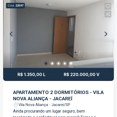
adulto e infantil Área gourmet Salão de festas
Cód.
22597
Quadra esportiva Academia ao ar livre More com
tranquilidade, segurança e tenha diversas opções
de lazer sem sair de casa. Agende sua visita e
venha conhecer seu novo lar!
R$ 1.350,00 L
R$ 220.000,00 V
APARTAMENTO 2 DORMITÓRIOS - VILA
NOVA ALIANÇA - JACAREÍ
Vila Nova Aliança - Jacareí/SP
Ainda procurando um lugar seguro, bem