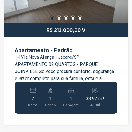
R$ 212.000,00 V
Apartamento - Padrão
Vila Nova Aliança - Jacareí/SP
APARTAMENTO 02 QUARTOS - PARQUE
JOINVILLE Se você procura conforto, segurança
e lazer completo para sua família, esta é a
oportunidade ideal! Destaques do imóvel: 02
dormitórios Sala aconchegante com painel para
2
1
1
38.92 m²
TV Cozinha funcional com móvel planejado na pia
Dorm.
Banho
Garagem
A. Útil
Banheiro com box e gabinete planejado Área de
serviço Infraestrutura para instalação de ar-
condicionado 01 vaga de garagem Condomínio
com lazer completo: Portaria 24 horas Piscina