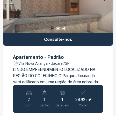
Consulte-nos
Apartamento - Padrão
Vila Nova Aliança - Jacareí/SP
LINDO EMPREENDIMENTO LOCALIZADO NA
REGIÃO DO COLEGINHO O Parque Jacarandá
será edificado em uma região de área nobre da
cidade de Jacareí. A região conta com diversas
vias de acesso, como a Rodovia Nilo Máximo,
2
1
1
38.92 m²
Rua Barão de Jacareí, Avenida José Teodoro de
Dorm.
Banho
Garagem
Const.
Siqueira e Avenida São Jorge. Tudo pensado
especialmente para você e sua família! Do