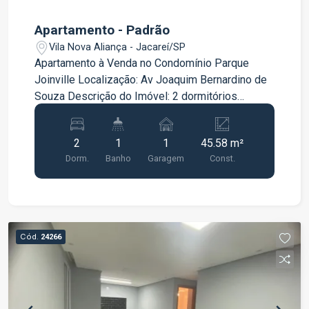
Apartamento - Padrão
Vila Nova Aliança - Jacareí/SP
Apartamento à Venda no Condomínio Parque
Joinville Localização: Av Joaquim Bernardino de
Souza Descrição do Imóvel: 2 dormitórios
Cozinha conjugada com a sala Banheiro Quintal
privado Áreas Comuns do Condomínio: Piscina
2
1
1
45.58 m²
Área gourmet com churrasqueira Academia ao ar
Dorm.
Banho
Garagem
Const.
livre
Cód.
24266