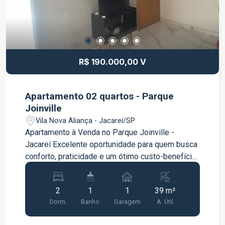
R$ 190.000,00 V
Apartamento 02 quartos - Parque
Joinville
Vila Nova Aliança - Jacareí/SP
Apartamento à Venda no Parque Joinville -
Jacareí Excelente oportunidade para quem busca
conforto, praticidade e um ótimo custo-benefício!
Este apartamento é ideal para morar ou investir,
oferecendo ambientes bem distribuídos e
2
1
1
39 m²
localização privilegiada, com fácil acesso aos
Dorm.
Banho
Garagem
A. Útil
principais pontos da cidade. Características do
imóvel: 2 dormitórios; 1 banheiro; Sala ampla para