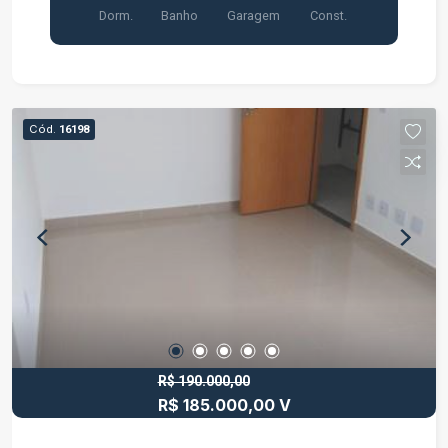
Dorm.
Banho
Garagem
Const.
(12) 2012-0300.
Cód.
16198
R$ 190.000,00
R$ 185.000,00 V