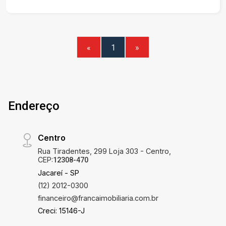
apartamento: * 38,92 m²; * 1 vaga de garagem; * 2
dormitórios; * banheiro; * cozinha; * sala de estar
e jantar em ambiente compartilhado; * área de
serviço Do condomínio: * Espaço Gourmet; *
«
1
»
Bicicletário; * Salão de festas; * Playground;
Endereço
Centro
Rua Tiradentes, 299 Loja 303 - Centro,
CEP:
12308-470
Jacareí - SP
(12) 2012-0300
financeiro@francaimobiliaria.com.br
Creci: 15146-J