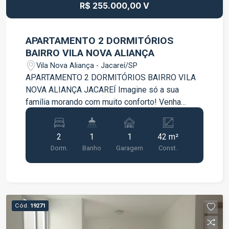
R$ 255.000,00 V
APARTAMENTO 2 DORMITÓRIOS
BAIRRO VILA NOVA ALIANÇA
Vila Nova Aliança - Jacareí/SP
APARTAMENTO 2 DORMITÓRIOS BAIRRO VILA
NOVA ALIANÇA JACAREÍ Imagine só a sua
família morando com muito conforto! Venha
morar em um apartamento super charmoso e
moderna, com , no bairro Jardim Nova Aliança, em
2
1
1
42 m²
Jacareí. Um dos bairros mais arborizados da
Dorm.
Banho
Garagem
Const.
cidade, com ótima localização e perto de tudo o
que você precisa. - 2 Dormitórios com
planejados; - Sala com sanca e parede 3D; -
Cozinha americana com planejados; - Piso
porcelanato; - 1 banheiro com box e planejado; -
Cód.
19271
Área de serviço - 1 Vaga de garagem; -
CONDOMÍNIO COM SEGURANÇA PATRIMONIAL