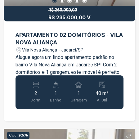
R$ 260.000,00
R$ 235.000,00 V
APARTAMENTO 02 DOMITÓRIOS - VILA
NOVA ALIANÇA
Vila Nova Aliança - Jacareí/SP
Alugue agora um lindo apartamento padrão no
bairro Vila Nova Aliança em Jacareí/SP! Com 2
dormitórios e 1 garagem, este imóvel é perfeito
para quem busca conforto e praticidade. Com
uma área útil de 40,00m2, este apartamento conta
2
1
1
40 m²
com uma sala ampla e arejada, perfeita para
Dorm.
Banho
Garagem
A. Útil
receber amigos e familiares. Os dois dormitórios
são aconchegantes, ideais para uma boa noite de
sono. Cozinha com armário planejado e cooktop
Além disso, o apartamento possui uma vaga de
garagem, garantindo mais segurança e
Cód.
20576