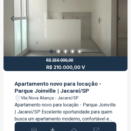
24 HORAS, PISCINA ADULTA E INFANTIL,
CAMPO SOCITY, SALÃO DE FESTA COM
CHURRASQUEIRA, PLAYGROUND, BICICLETARIO,
ACADEMIA AO AR LIVRE PERMITIDO ANIMAL
DOMÉSTICO.
R$ 250.000,00
R$ 210.000,00 V
Apartamento novo para locação -
Parque Joinville | Jacareí/SP
Vila Nova Aliança - Jacareí/SP
Apartamento novo para locação - Parque Joinville
| Jacareí/SP Excelente oportunidade para quem
busca um apartamento moderno, confortável e
com ótima estrutura de lazer. Apartamento novo,