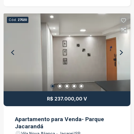
dois ambientes; Cozinha funcional; Área de
serviço; 1 vaga de garagem. Localizado no bairro
Parque Joinville, o imóvel está próximo a
Cód.
27020
supermercados, escolas, farmácias, comércios e
serviços essenciais, proporcionando mais
praticidade para o dia a dia. Além disso, conta
com fácil acesso às principais vias de Jacareí e
à Rodovia Presidente Dutra. Não perca essa
oportunidade de conquistar seu novo imóvel!
R$ 237.000,00 V
Apartamento para Venda- Parque
Jacarandá
Vila Nova Aliança - Jacareí/SP