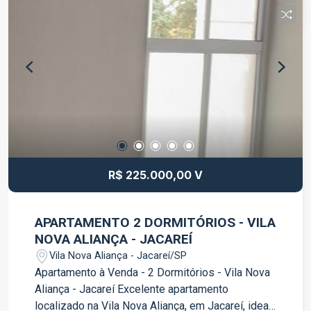
comodidade para você e sua família. Localizado
em um bairro tranquilo e seguro, o Vila Nova
Aliança é uma excelente opção para quem busca
qualidade de vida. Com fácil acesso às principais
vias da cidade, você estará próximo a escolas,
supermercados, farmácias e comércios em geral.
Não perca essa oportunidade! Agende agora
mesmo uma visita e venha conhecer este incrível
apartamento.
R$ 225.000,00 V
APARTAMENTO 2 DORMITÓRIOS - VILA
NOVA ALIANÇA - JACAREÍ
Vila Nova Aliança - Jacareí/SP
Apartamento à Venda - 2 Dormitórios - Vila Nova
Aliança - Jacareí Excelente apartamento
localizado na Vila Nova Aliança, em Jacareí, ideal