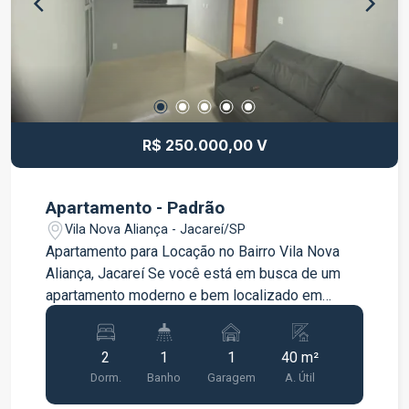
R$ 250.000,00 V
Apartamento - Padrão
Vila Nova Aliança - Jacareí/SP
Apartamento para Locação no Bairro Vila Nova
Aliança, Jacareí Se você está em busca de um
apartamento moderno e bem localizado em
Jacareí, esta é a sua oportunidade! Situado no
bairro Vila Nova Aliança, este aconchegante
2
1
1
40 m²
apartamento de 40 m² é ideal para casais,
Dorm.
Banho
Garagem
A. Útil
pequenas famílias ou indivíduos que buscam
praticidade e conforto. Este apartamento oferece