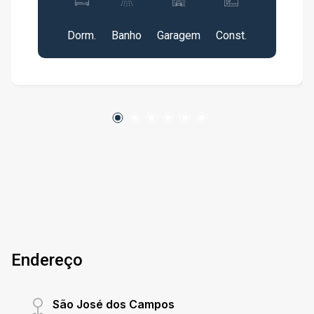
é uma excelente oportunidade. Características
2
1
1
58m²
do imóvel: 02 dormitórios; Sala ampla e bem
Dorm.
Banho
Garagem
Const.
iluminada; Cozinha com móveis planejados
Banheiro social; Área de serviço; 01 vaga de
garagem. Diferenciais do condomínio: Ambiente
arborizado e agradável; Espaços que
proporcionam mais tranquilidade e bem-estar;
Segurança e organização; Excelente localização
com fácil acesso aos principais pontos da
cidade. A sala espaçosa é perfeita para criar
diferentes ambientes, proporcionando mais
conforto para momentos de convivência e lazer.
Os dormitórios oferecem aconchego e
praticidade para toda a família. Ideal para quem
busca morar com tranquilidade ou investir em
Endereço
um imóvel com excelente potencial de
valorização. Agende sua visita e venha conhecer
este excelente apartamento no Condomínio
São José dos Campos
Apinagés!