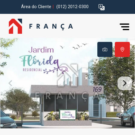
Área do Cliente
|
(012) 2012-0300