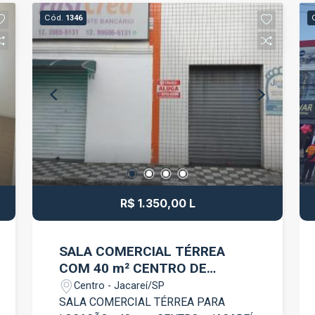
para adequação conforme a
Cód.
1346
necessidade do seu negócio.
Disponível para locação ou venda. Entre
em contato para mais informações e
agende uma visita.
R$ 1.350,00 L
SALA COMERCIAL TÉRREA
COM 40 m² CENTRO DE
JACAREÍ
Centro - Jacareí/SP
SALA COMERCIAL TÉRREA PARA