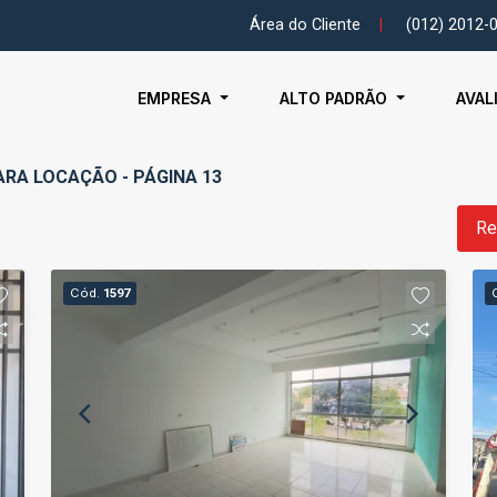
Área do Cliente
|
(012) 2012-
EMPRESA
ALTO PADRÃO
AVAL
ARA LOCAÇÃO - PÁGINA 13
Re
Cód.
1597