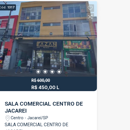
Jardim Santa Maria, bairro com ótima
Cód.
1317
infraestrutura e próximo a comércios,
transporte e serviços. Entre em contato
para mais informações ou para agendar
uma visita.
R$ 600,00
R$ 450,00 L
SALA COMERCIAL CENTRO DE
JACAREI
Centro - Jacareí/SP
SALA COMERCIAL CENTRO DE