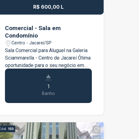
R$ 600,00 L
Comercial - Sala em
Condomínio
Centro - Jacareí/SP
Sala Comercial para Aluguel na Galeria
Sciammarella - Centro de Jacareí Ótima
oportunidade para o seu negócio em
uma localização privilegiada. Detalhes
do imóvel: Sala ampla e bem iluminada
1
Banheiro privativo Localização
Banho
estratégica no centro de Jacareí,
próximo a bancos, comércios e
serviços Ideal para escritórios,
consultórios e diversos segmentos
comerciais Agende uma visita e
Cód.
150
conheça esse espaço!