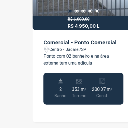
R$ 6.000,00
R$ 4.950,00 L
R$ 980.000,00 V
Comercial - Ponto Comercial
Centro - Jacareí/SP
Ponto com 02 banheiro e na área
externa tem uma edícula
2
353 m²
200.37 m²
Banho
Terreno
Const.