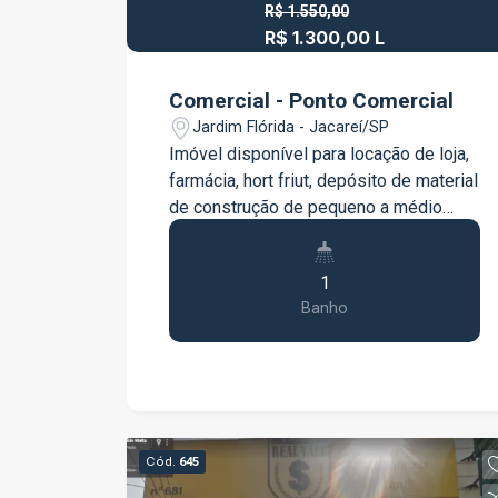
R$ 1.550,00
R$ 1.300,00 L
Comercial - Ponto Comercial
Jardim Flórida - Jacareí/SP
Imóvel disponível para locação de loja,
farmácia, hort friut, depósito de material
de construção de pequeno a médio
porte Proprietário disponível para
acordo com desconto no aluguel de
1
reparos q se façam necessários no
Banho
imóvel
Cód.
645