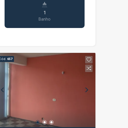
1
Banho
Cód.
657