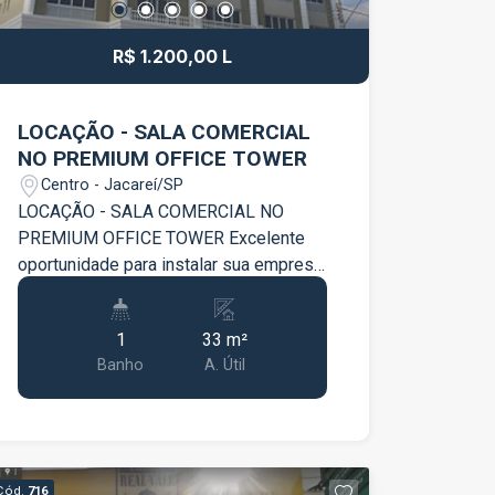
R$ 1.200,00 L
LOCAÇÃO - SALA COMERCIAL
NO PREMIUM OFFICE TOWER
Centro - Jacareí/SP
LOCAÇÃO - SALA COMERCIAL NO
PREMIUM OFFICE TOWER Excelente
oportunidade para instalar sua empresa
em um dos empreendimentos
corporativos mais modernos da região.
1
33 m²
Sala comercial localizada no Premium
Banho
A. Útil
Office Tower, ideal para profissionais e
empresas que buscam conforto,
praticidade e uma imagem corporativa
diferenciada. O espaço conta com ar-
condicionado, proporcionando conforto
Cód.
716