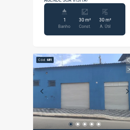
AGENDE SUA VISITA!
1
30 m²
30 m²
Banho
Const.
A. Útil
Cód.
681