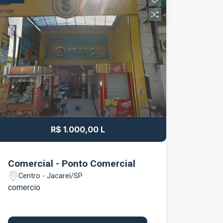
térmico para colaboradores e clientes,
além de um ambiente funcional e bem
distribuído, pronto para receber seu
negócio. O edifício oferece
infraestrutura corporativa de alto
padrão, com localização estratégica,
fácil acesso às principais vias e
proximidade a serviços, comércios e
conveniências. Ideal para escritórios,
consultórios ou empresas que
valorizam um endereço comercial de
R$ 1.000,00 L
prestígio. Entre em contato para mais
informações e agende uma visita.
Comercial - Ponto Comercial
Centro - Jacareí/SP
comercio