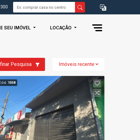
0300
IE SEU IMÓVEL
LOCAÇÃO
finar Pesquisa
Cód.
1558