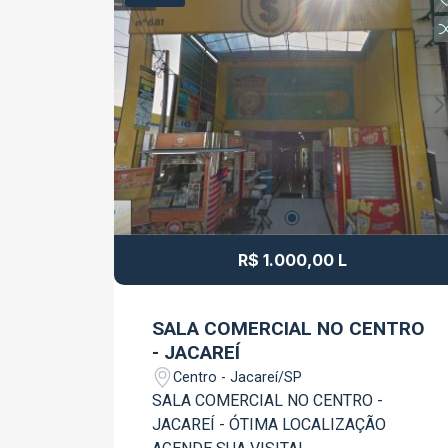
bancos, serviços e transporte público,
garantindo fluxo constante de pessoas
e fácil acesso para clientes. Ótima
oportunidade para quem busca um
ponto comercial bem localizado e com
excelente custo-benefício. Disponível
para locação.
R$ 1.000,00 L
SALA COMERCIAL NO CENTRO
- JACAREÍ
Centro - Jacareí/SP
SALA COMERCIAL NO CENTRO -
JACAREÍ - ÓTIMA LOCALIZAÇÃO