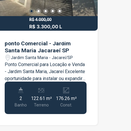
R$ 4.000,00
R$ 3.300,00 L
R$ 600.000,00
R$ 520.000,00 V
ponto Comercial - Jardim
Santa Maria Jacaraeí SP
Jardim Santa Maria - Jacareí/SP
Ponto Comercial para Locação e Venda
- Jardim Santa Maria, Jacareí Excelente
oportunidade para instalar ou expandir
seu negócio em uma região
movimentada e de fácil acesso.
2
122.61 m²
176.26 m²
Características do imóvel: Amplo
Banho
Terreno
Const.
espaço interno Ideal para comércios,
escritórios, prestação de serviços,
studio, loja e muito mais Boa
visibilidade e fluxo local Localizado no