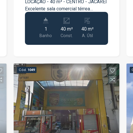
LOCAÇÃO - 40 m² - CENTRO - JACAREÍ
Excelente sala comercial térrea
disponível para locação no Centro de
Jacareí, em uma localização estratégica
1
40 m²
40 m²
e com grande praticidade para o seu
Banho
Const.
A. Útil
negócio. Com 40 m² de área, o imóvel
oferece um espaço funcional e versátil,
ideal para escritórios, consultórios,
lojas, profissionais liberais e empresas
de prestação de serviços. Por estar no
Cód.
1049
térreo, proporciona maior facilidade de
acesso para clientes e colaboradores,
tornando-se uma excelente opção para
diferentes segmentos comerciais.
Destaques do imóvel: 40 m² de área útil
Sala comercial térrea Excelente
localização no Centro de Jacareí Fácil
acesso a comércios, serviços e
conveniências Ambiente funcional para