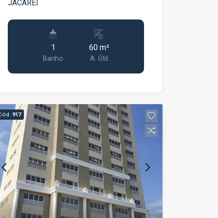
JACAREI
1
60 m²
Banho
A. Útil
Cód.
917