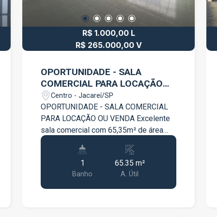
R$ 1.000,00 L
R$ 265.000,00 V
OPORTUNIDADE - SALA
COMERCIAL PARA LOCAÇÃO
OU VENDA
Centro - Jacareí/SP
OPORTUNIDADE - SALA COMERCIAL
PARA LOCAÇÃO OU VENDA Excelente
sala comercial com 65,35m² de área
privativa, ideal para escritórios,
consultórios, clínicas, coworking ou
1
65.35 m²
diversos segmentos profissionais.
Banho
A. Útil
Características do imóvel: 71m² de área
privativa Sala térrea 01 banheiro
privativo Boa iluminação e ventilação
Fácil acesso Espaço versátil, pronto