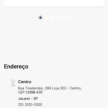
conhecido por sua tranquilidade e segurança,
proporcionando um ambiente ideal para o seu
empreendimento. A sala conta com
acabamentos de qualidade e está pronta para
receber a sua empresa. Com uma excelente
iluminação natural, o espaço é perfeito para
quem busca um ambiente agradável e
confortável para trabalhar. Não perca mais
tempo e agende agora mesmo uma visita para
conhecer essa incrível sala comercial no bairro
Jardim Califórnia em Jacareí/SP. Entre em
Endereço
contato conosco e garanta já o seu espaço!
Centro
Rua Tiradentes, 299 Loja 303 - Centro,
CEP:
12308-470
Jacareí - SP
(12) 2012-0300