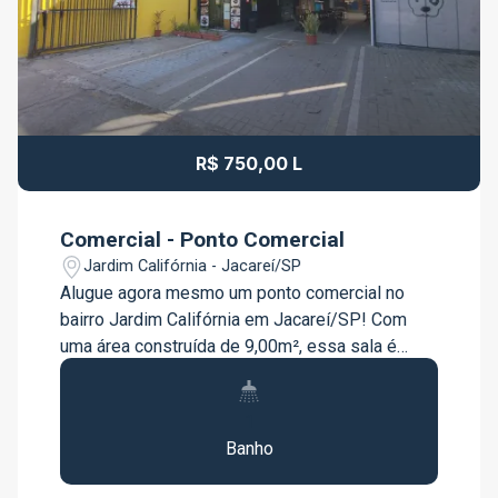
R$ 750,00 L
Comercial - Ponto Comercial
Jardim Califórnia - Jacareí/SP
Alugue agora mesmo um ponto comercial no
bairro Jardim Califórnia em Jacareí/SP! Com
uma área construída de 9,00m², essa sala é
perfeita para quem busca um espaço para o seu
negócio. Localizada em uma região privilegiada,
1
a sala está próxima a diversos comércios e
Banho
serviços, restaurantes, farmácias e muito mais.
Além disso, o bairro Jardim Califórnia é