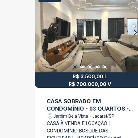
Conta com portão de acesso que
permite a entrada de caminhões,
carretas e bitrens, proporcionando
praticidade para operações de grande
porte. Localização privilegiada, a
apenas 50 metros da Rodovia Dom
Pedro I, aproximadamente 1 km da
Rodovia Carvalho Pinto e 6 km da
Rodovia Presidente Dutra, garantindo
excelente mobilidade e facilidade no
R$ 3.500,00 L
transporte de cargas. Entre em contato
para mais informações e agende uma
R$ 700.000,00 V
visita.
CASA SOBRADO EM
CONDOMÍNIO - 03 QUARTOS -
BOSQUE DAS FIGUEIRAS
Jardim Bela Vista - Jacareí/SP
CASA À VENDA E LOCAÇÃO |
CONDOMÍNIO BOSQUE DAS