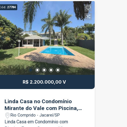
sofisticação e espaço para toda a
Cód.
27784
família. O imóvel conta com 5
dormitórios, sendo 2 suítes Banheiro
social Banheiro de apoio para a área da
churrasqueira Ampla sala de estar e
jantar Espaços amplos e bem
iluminados Área de churrasqueira, ideal
para receber familiares e amigos 5
vagas de garagem Condomínio Paloma
Aquarius Portaria 24 horas Controle de
acesso Elevadores Piscina adulto e
infantil Academia equipada Salão de
R$ 2.200.000,00 V
festas Espaço gourmet com
churrasqueira Quadra poliesportiva
Playground Brinquedoteca Jardins e
Linda Casa no Condomínio
áreas de convivência Excelente padrão
Mirante do Vale com Piscina,
de segurança e infraestrutura
Espaço Gourmet e Vista
Rio Comprido - Jacareí/SP
Localizado no Parque Residencial
Privilegiada
Linda Casa em Condomínio com
Aquarius, um dos bairros mais