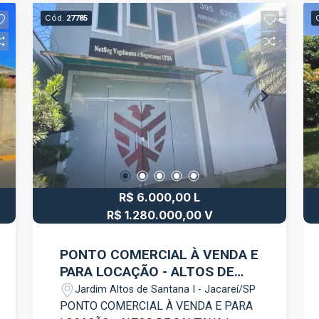
geladeira e fogão Máquina de lavar
Cód.
27785
roupas Armários planejados no quarto
Armários na cozinha Armário no
banheiro 1 vaga de garagem no 1º
subsolo (vaga nº 111) Ambientes bem
distribuídos, com excelente iluminação
e ventilação natural Diferenciais do
Edifício Amadeus Boulevard Portaria
Elevador Excelente conservação das
áreas comuns Ambiente seguro e
tranquilo Localização privilegiada, com
R$ 6.000,00 L
fácil acesso às principais avenidas da
cidade Próximo a supermercados,
R$ 1.280.000,00 V
padarias, farmácias, restaurantes,
academias, bancos e diversos
PONTO COMERCIAL À VENDA E
comércios e serviços. Uma excelente
PARA LOCAÇÃO - ALTOS DE
oportunidade para quem procura
SANTANA I - JACAREÍ/SP
Jardim Altos de Santana I - Jacareí/SP
conforto, praticidade e uma localização
PONTO COMERCIAL À VENDA E PARA
estratégica para morar. Agende sua