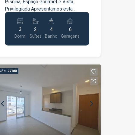
Piscina, Espaço Gourmet e Vista
valorizados de São José dos Campos,
Privilegiada Apresentamos esta
o condomínio está próximo ao Colinas
excelente residência que une
Shopping, supermercados, padarias,
arquitetura moderna, conforto interno e
farmácias, escolas, academias,
3
2
4
6
uma área de lazer privativa
restaurantes, praças e diversos
Dorm.
Suítes
Banho
Garagens
impressionante. Características
serviços. Conta ainda com fácil acesso
Internas: Dormitórios espaçosos com
à Rodovia Presidente Dutra, Anel Viário
armários embutidos e excelente
e às principais avenidas da cidade. Uma
iluminação natural. Suíte aconchegante
cobertura perfeita para quem busca
com porta de vidro dupla com acesso à
conforto, privacidade, lazer completo e
Cód.
27780
sacada privativa e vista livre. Cozinha
uma localização privilegiada em um dos
com armários planejados e excelente
melhores bairros de São José dos
distribuição de espaço. Banheiros com
Campos. Agende sua visita e venha
acabamento de alta qualidade, bancada
conhecer esta excelente oportunidade!
em mármore e box. Lavabo social e
área de serviço funcional. Excelente
posição solar (iluminação natural
durante todo o dia - manhã e tarde).
Área Externa e Lazer: Amplo quintal