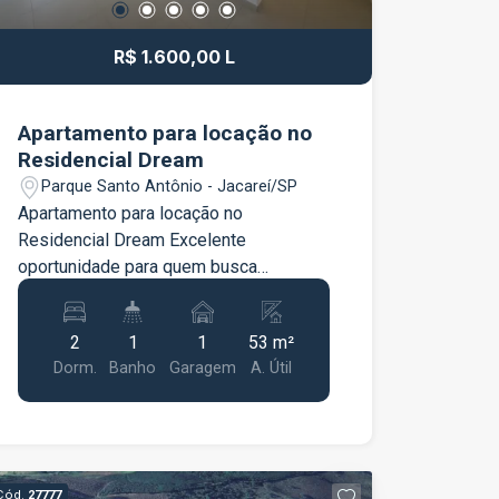
gramado com paisagismo, árvores
frutíferas e muito verde. Piscina
R$ 1.600,00 L
privativa com solarium revestido em
amadeirado. Espaço gourmet coberto
com churrasqueira e bancada. Garagem
Apartamento para locação no
ampla (com vagas cobertas e
Residencial Dream
descobertas). Imóvel aceita Pet.
Parque Santo Antônio - Jacareí/SP
Apartamento para locação no
Residencial Dream Excelente
oportunidade para quem busca
conforto, praticidade e uma ótima
localização. O apartamento conta com 2
2
1
1
53 m²
quartos, sala ampla e bem iluminada,
Dorm.
Banho
Garagem
A. Útil
cozinha com móveis planejados,
proporcionando mais organização e
funcionalidade no dia a dia. Possui área
de serviço independente, varanda e 1
vaga de garagem, oferecendo mais
Cód.
27777