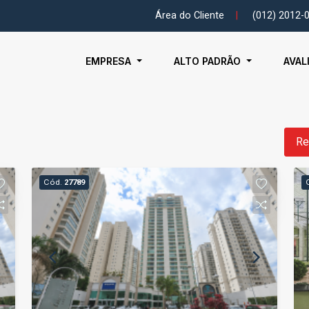
Área do Cliente
|
(012) 2012-
EMPRESA
ALTO PADRÃO
AVAL
Re
Cód.
27789