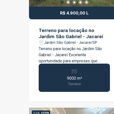
cobertura com telhas de cimento,
proporcionando maior durabilidade e
R$ 4.900,00 L
conforto. Uma excelente opção para
quem busca espaço, segurança e
qualidade de vida. Agende uma visita e
Terreno para locação no
venha conhecer este imóvel!
Jardim São Gabriel - Jacareí
Jardim São Gabriel - Jacareí/SP
Terreno para locação no Jardim São
Gabriel - Jacareí Excelente
oportunidade para empresas que
buscam um amplo espaço com
localização estratégica e fácil acesso
9000 m²
às principais rodovias da região. O
Terreno
terreno possui aproximadamente 9.000
m², totalmente plano, ideal para pátio,
estacionamento de veículos,
armazenamento, logística e diversas
atividades comerciais e industriais.
Cód.
27779