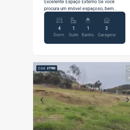
Excelente Espaço Externo Se você
procura um imóvel espaçoso, bem
distribuído e pronto para proporcionar
conforto para toda a família, esta é uma
4
1
1
3
excelente oportunidade. A casa conta
Dorm.
Suite
Banho
Garagens
com 156 m² de área construída em um
terreno de 247 m², oferecendo
ambientes amplos e funcionais. O
imóvel dispõe de: 04 dormitórios,
sendo 01 suíte; Sala de estar
Cód.
27783
aconchegante; Cozinha com móveis
planejados; Banheiro social; Quintal
espaçoso; Garagem para até 03
veículos; Corredores em ambos os
lados da casa, garantindo excelente
ventilação e circulação. Por ser casa de
esquina, o imóvel oferece ainda mais
privacidade e facilidade de acesso.
Conta também com portão automático e