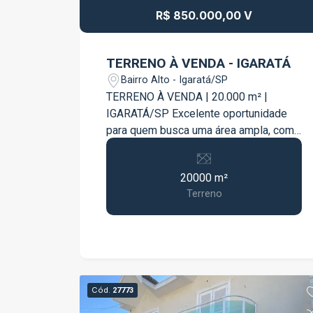
em todas as estações do ano. A suíte
R$ 850.000,00 V
conta com banheiro amplo, box em
vidro e ventilação natural, além de um
banheiro social para atender os demais
TERRENO À VENDA - IGARATÁ
dormitórios. A área gourmet é um dos
Bairro Alto - Igaratá/SP
grandes destaques do imóvel:
TERRENO À VENDA | 20.000 m² |
espaçosa, aconchegante e equipada
IGARATÁ/SP Excelente oportunidade
com churrasqueira, perfeita para
para quem busca uma área ampla, com
momentos de lazer e confraternização
localização privilegiada e grande
com familiares e amigos.
potencial para investimento, lazer ou
Características do imóvel: 3
20000 m²
empreendimento. Localizado de frente
dormitórios, sendo 1 suíte com sacada;
Terreno
para a Estrada Municipal José Augusto
Sala de TV e sala de jantar integradas;
Barbosa, em Igaratá, este terreno
Cozinha com móveis planejados; Ar-
possui 20.000 m² e oferece fácil
condicionado no ambiente social; Ar-
acesso, sendo que aproximadamente
condicionado em todos os dormitórios;
metade do trajeto é por estrada
Lavabo; Banheiro social; Área gourmet
asfaltada. Destaques do imóvel:
com churrasqueira; 12 placas de
Cód.
27773
Terreno com 20.000 m²; Frente para a
energia solar; Imóvel pronto para morar.