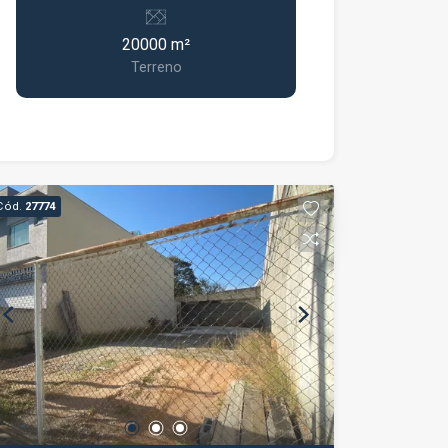
localização privilegiada e grande
potencial para investimento, lazer ou
20000 m²
empreendimento. Localizado de frente
Terreno
para a Estrada Municipal José Augusto
Barbosa, em Igaratá, este terreno
possui 20.000 m² e oferece fácil
acesso, sendo que aproximadamente
metade do trajeto é por estrada
asfaltada. Destaques do imóvel:
Cód.
27774
Terreno com 20.000 m²; Frente para a
Estrada Municipal José Augusto
Barbosa; Fácil acesso;
Aproximadamente metade do percurso
em estrada asfaltada; Região tranquila
e cercada pela natureza; Excelente para
formação de chácara, sítio, lazer,
moradia ou investimento; Grande
potencial de valorização. A localização
une a tranquilidade do campo com a