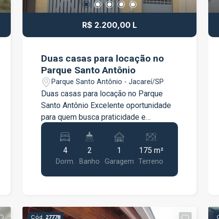
dia. Distribuição do imóvel: Andar
térreo: Recepção 3 salas Copa
R$ 2.200,00 L
Sala/cofre 2 banheiros Fundos: 2 salas
1 banheiro Área gourmet na parte
superior dos fundos Andar superior: 3
Duas casas para locação no
salas, sendo 1 com banheiro privativo
Parque Santo Antônio
Banheiro social Destaques do imóvel:
Parque Santo Antônio - Jacareí/SP
Excelente localização comercial
Duas casas para locação no Parque
Avenida movimentada com grande
Santo Antônio Excelente oportunidade
visibilidade Ampla estrutura interna
para quem busca praticidade e
Diversas salas para diferentes
conforto. O imóvel conta com duas
utilizações Vagas de garagem para
casas, sendo uma na frente e outra nos
maior comodidade Espaço pronto para
4
2
1
175 m²
fundos, ideais para famílias ou para
receber seu negócio Uma excelente
Dorm.
Banho
Garagem
Terreno
quem procura um imóvel bem
oportunidade para quem deseja instalar
distribuído. Cada casa possui 2 quartos,
sua empresa em um endereço
sala, cozinha e banheiro, com
estratégico ou investir em um imóvel
ambientes funcionais e bem
comercial com grande potencial.
iluminados. O imóvel dispõe de 1 vaga
Disponível para venda e locação.
Cód.
27778