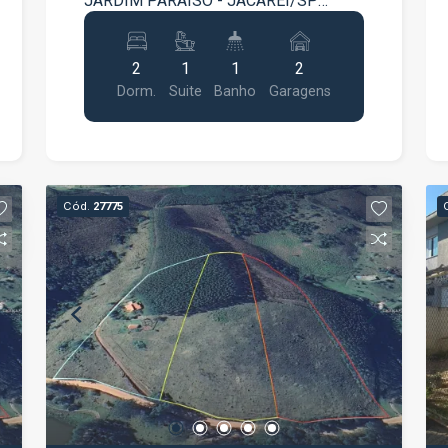
JARDIM PARAÍSO - JACAREÍ/SP
Conforto, segurança e qualidade de
vida esperam por você nesta excelente
2
1
1
2
casa localizada no Condomínio Bosque
Dorm.
Suite
Banho
Garagens
das Aroeiras, um dos condomínios
mais tranquilos da região, com fácil
acesso às principais vias de Jacareí.
Com ambientes bem distribuídos e uma
excelente área de lazer privativa, este
Cód.
27775
imóvel é ideal para quem busca
praticidade e um espaço acolhedor para
toda a família. Destaques do imóvel:
Terreno com 127 m² Área construída de
99,86 m² (85 m² de área privativa) 2
quartos confortáveis Edícula nos
fundos com suíte, ideal para hóspedes,
home office ou um terceiro quarto Sala
de estar e sala de jantar integradas
Cozinha funcional Banheiro social Área