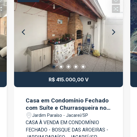
de garagem, proporcionando mais
Agende sua visita e conheça este
comodidade no dia a dia. Localizado no
excelente ponto comercial!
Parque Santo Antônio, em uma região
com fácil acesso a comércios, escolas,
supermercados, transporte público e
demais serviços essenciais. Entre em
contato para mais informações e
agende sua visita.
R$ 415.000,00 V
Casa em Condomínio Fechado
com Suíte e Churrasqueira no
Jardim Paraíso - Bosque das
Jardim Paraíso - Jacareí/SP
Aroeiras
CASA À VENDA EM CONDOMÍNIO
FECHADO - BOSQUE DAS AROEIRAS -