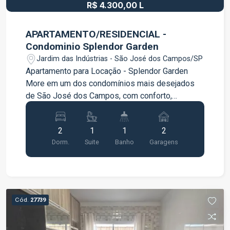
R$ 4.300,00 L
APARTAMENTO/RESIDENCIAL -
Condominio Splendor Garden
Jardim das Indústrias - São José dos Campos/SP
Apartamento para Locação - Splendor Garden
More em um dos condomínios mais desejados
de São José dos Campos, com conforto,
sofisticação e uma estrutura de lazer completa.
Características do imóvel 2 dormitórios, sendo 1
2
1
1
2
suíte com armários planejados e ventilador de
Dorm.
Suite
Banho
Garagens
teto Sala com rack e painel para TV Cozinha
planejada com armários, fogão, forno embutido e
coifa Banheiros com box de vidro e armários
planejados Área de serviço Varanda gourmet com
churrasqueira e armário planejado 2 Vagas de
Cód.
27739
garagem Subsolo e possui Hobby Box.
Condomínio Splendor Garden Portaria e