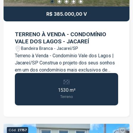
R$ 385.000,00 V
TERRENO À VENDA - CONDOMÍNIO
VALE DOS LAGOS - JACAREÍ
Bandeira Branca - Jacareí/SP
Terreno à Venda - Condomínio Vale dos Lagos |
Jacareí/SP Construa o projeto dos seus sonhos
em um dos condomínios mais exclusivos de
Jacareí! Este excelente terreno possui 1.530 m²,
oferecendo amplo espaço para a construção de
1530 m²
uma residência de alto padrão, com áreas de
Terreno
lazer, jardim e muito conforto para toda a família.
Localizado no Condomínio Vale dos Lagos, o
imóvel está em uma região cercada pela
natureza, proporcionando tranquilidade,
segurança e qualidade de vida, sem abrir mão da
Cód.
27757