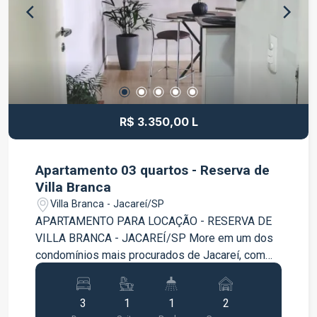
cidade, tornando sua rotina mais prática e
conveniente. Entre em contato para mais
informações e agende uma visita. Venha
conhecer este excelente imóvel e encontre o seu
novo lar.
R$ 3.350,00 L
Apartamento 03 quartos - Reserva de
Villa Branca
Villa Branca - Jacareí/SP
APARTAMENTO PARA LOCAÇÃO - RESERVA DE
VILLA BRANCA - JACAREÍ/SP More em um dos
condomínios mais procurados de Jacareí, com
conforto, praticidade e excelente localização!
Este apartamento oferece ambientes amplos,
3
1
1
2
bem distribuídos e mobiliados, proporcionando