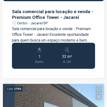
Sala comercial para locação e venda -
Premium Office Tower - Jacareí
Centro - Jacareí/SP
Sala comercial para locação e venda - Premium
Office Tower - Jacareí Excelente oportunidade
para quem busca um espaço moderno e bem
localizado para instalar sua empresa ou investir.
A sala comercial está situada no Premium Office
1
32 m²
Tower, um empreendimento com estrutura
Banho
A. Útil
voltada para o ambiente corporativo, oferecendo
praticidade, conforto e uma excelente
localização. Características do imóvel: Sala
comercial 1 banheiro privativo Ambiente amplo e
funcional Ideal para escritórios, consultórios,
Cód.
27753
prestadores de serviços e diversos segmentos
profissionais Diferenciais: Localização
estratégica Edifício comercial moderno Fácil