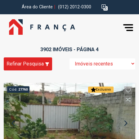
Área do Cliente
|
(012) 2012-0300
3902 IMÓVEIS - PÁGINA 4
Refinar Pesquisa
Cód.
27760
Exclusivo