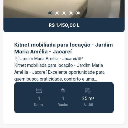
R$ 1.450,00 L
Kitnet mobiliada para locação - Jardim
Maria Amélia - Jacareí
Jardim Maria Amélia - Jacareí/SP
Kitnet mobiliada para locação - Jardim Maria
Amélia - Jacareí Excelente oportunidade para
quem busca praticidade, conforto e uma
localização tranquila. A kitnet é totalmente
mobiliada e conta com um ambiente funcional,
1
1
25 m²
ideal para estudantes, profissionais e pessoas
Dorm.
Banho
A. Útil
que desejam um espaço prático para o dia a dia.
Características do imóvel: 1 quarto Cozinha
Banheiro Kitnet mobiliada com os itens
essenciais para o dia a dia Infraestrutura do