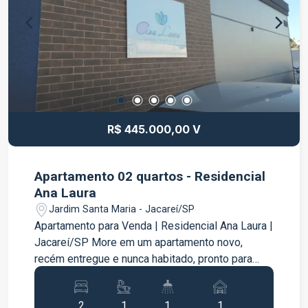
acesso às principais vias da cidade Próximo a
comércios, bancos, restaurantes e diversos
serviços Uma excelente oportunidade tanto para
locação quanto para venda, ideal para quem
deseja investir ou estabelecer seu negócio em
um endereço de destaque. Entre em contato para
mais informações e agende uma visita.
R$ 445.000,00 V
Apartamento 02 quartos - Residencial
Ana Laura
Jardim Santa Maria - Jacareí/SP
Apartamento para Venda | Residencial Ana Laura |
Jacareí/SP More em um apartamento novo,
recém entregue e nunca habitado, pronto para
receber você e sua família com conforto,
praticidade e segurança. Localizado no
2
1
1
1