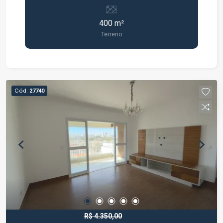
uma das regiões mais valorizadas de Jacareí. O
terreno possui 400 m², topografia plana,
400 m²
proporcionando mais praticidade e economia
Terreno
para a execução da obra. Localizado no Parque
Itamarati, o imóvel está em um bairro
consolidado, com excelente infraestrutura e fácil
acesso às principais vias da cidade. A região
conta com comércios, escolas, supermercados,
Cód.
27740
serviços e diversas conveniências que garantem
praticidade no dia a dia. Ideal para projetos
residenciais, o terreno reúne localização
privilegiada, ótima metragem e excelente
potencial de valorização. Entre em contato para
mais informações e agende uma visita.
R$ 4.350,00