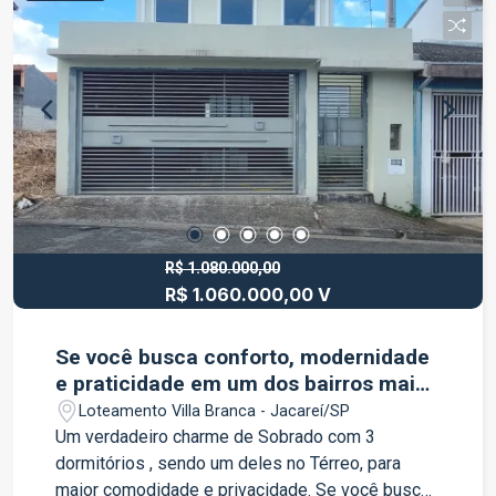
praticidade de estar próximo aos principais
acessos da cidade. Destaques do imóvel: Área
total de 1.530 m²; Excelente espaço para
construção de residência de alto padrão;
Condomínio fechado com segurança e
tranquilidade; Região arborizada e agradável;
Ótima oportunidade para morar ou investir. Se
você busca um terreno amplo em um condomínio
diferenciado, esta é a oportunidade ideal para
transformar seu projeto em realidade. Entre em
contato para mais informações e agende uma
R$ 1.080.000,00
R$ 1.060.000,00 V
visita.
Se você busca conforto, modernidade
e praticidade em um dos bairros mais
desejados de Jacareí, esta é a
Loteamento Villa Branca - Jacareí/SP
oportunidade perfeita.
Um verdadeiro charme de Sobrado com 3
dormitórios , sendo um deles no Térreo, para
maior comodidade e privacidade. Se você busca