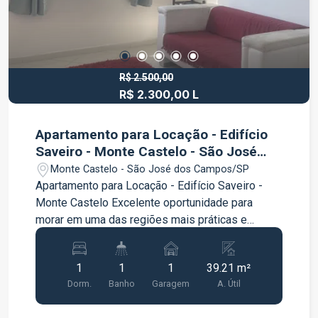
feminino Campo de futebol Estacionamento para
moradores e visitantes Ambiente familiar e
seguro Agende sua visita e venha conhecer essa
excelente oportunidade em Caraguatatuba!
R$ 2.500,00
R$ 2.300,00 L
Apartamento para Locação - Edifício
Saveiro - Monte Castelo - São José
dos Campos/SP
Monte Castelo - São José dos Campos/SP
Apartamento para Locação - Edifício Saveiro -
Monte Castelo Excelente oportunidade para
morar em uma das regiões mais práticas e
valorizadas de São José dos Campos Detalhes
do apartamento 11º andar 39,21 m² de área
1
1
1
39.21 m²
privato Se você procura um imóvel pronto para
Dorm.
Banho
Garagem
A. Útil
morar, totalmente mobiliado e em uma
localização estratégica, esta é a oportunidade