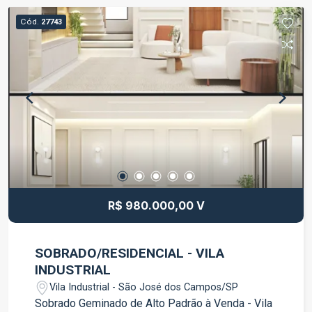
condomínio: Piscina Academia Lavanderia Sala
Cód.
27743
de home office Localizada no bairro Jardim Maria
Amélia, em Jacareí, a kitnet oferece fácil acesso
ao Centro da cidade e está próxima a comércios,
supermercados, farmácias, restaurantes e
demais serviços. Uma excelente opção para
quem deseja morar com conforto, praticidade e
acesso a uma infraestrutura completa. Entre em
contato para mais informações ou agende uma
visita.
R$ 980.000,00 V
SOBRADO/RESIDENCIAL - VILA
INDUSTRIAL
Vila Industrial - São José dos Campos/SP
Sobrado Geminado de Alto Padrão à Venda - Vila