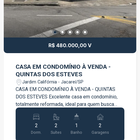
R$ 480.000,00 V
CASA EM CONDOMÍNIO À VENDA -
QUINTAS DOS ESTEVES
Jardim Califórnia - Jacareí/SP
CASA EM CONDOMÍNIO À VENDA - QUINTAS
DOS ESTEVES Excelente casa em condomínio,
totalmente reformada, ideal para quem busca
conforto, segurança e praticidade. O imóvel conta
com: 2 quartos, ambos suítes Sala Cozinha com
2
2
1
2
armários planejados Banheiro 1 vaga de garagem
Dorm.
Suítes
Banho
Garagens
Condomínio com lazer: Piscina Playground Ótima