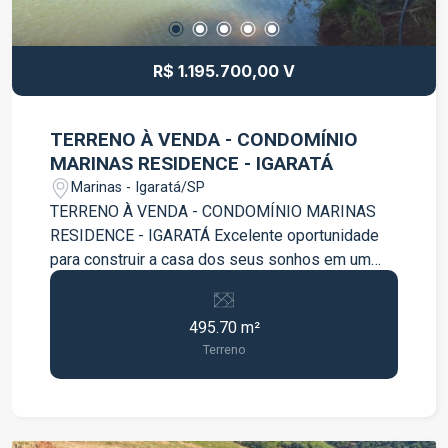
R$ 1.195.700,00 V
TERRENO À VENDA - CONDOMÍNIO
MARINAS RESIDENCE - IGARATÁ
Marinas - Igaratá/SP
TERRENO À VENDA - CONDOMÍNIO MARINAS
RESIDENCE - IGARATÁ Excelente oportunidade
para construir a casa dos seus sonhos em um
dos condomínios mais desejados da região!
Terreno com 495 m² Ótima topografia Fácil
495.70 m²
acesso à represa Localização privilegiada dentro
Terreno
do condomínio Ambiente tranquilo e cercado pela
natureza Ideal para lazer, moradia ou
investimento O Condomínio Marinas Residence
oferece segurança, conforto e contato direto com