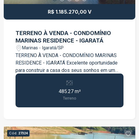
R$ 1.185.270,00 V
TERRENO À VENDA - CONDOMÍNIO
MARINAS RESIDENCE - IGARATÁ
Marinas - Igaratá/SP
TERRENO À VENDA - CONDOMÍNIO MARINAS
RESIDENCE - IGARATÁ Excelente oportunidade
para construir a casa dos seus sonhos em um
dos condomínios mais desejados da região!
Terreno com 485,27 m² Ótima topografia Fácil
485.27 m²
acesso à represa Localização privilegiada dentro
Terreno
do condomínio Ambiente tranquilo e cercado pela
natureza Ideal para lazer, moradia ou
investimento O Condomínio Marinas Residence
oferece segurança, conforto e contato direto com
a natureza, proporcionando qualidade de vida
Cód.
27324
para toda a família. Agende uma visita e venha