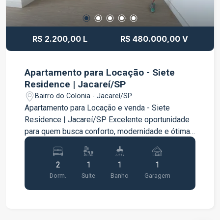
R$ 2.200,00 L
R$ 480.000,00 V
Apartamento para Locação - Siete
Residence | Jacareí/SP
Bairro do Colonia - Jacareí/SP
Apartamento para Locação e venda - Siete
Residence | Jacareí/SP Excelente oportunidade
para quem busca conforto, modernidade e ótima
localização. Características do imóvel: 2 quartos,
sendo 1 suíte Sala ampla e aconchegante
2
1
1
1
Cozinha funcional com planejados Banheiro
Dorm.
Suite
Banho
Garagem
social Varanda gourmet 1 vaga de garagem
Apartamento com ambientes bem distribuídos,
proporcionando praticidade e conforto para o dia
a dia. Localizado no Siete Residence, em região