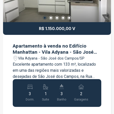
R$ 1.150.000,00 V
Apartamento à venda no Edifício
Manhattan - Vila Adyana - São José
dos Campos
Vila Adyana - São José dos Campos/SP
Excelente apartamento com 133 m², localizado
em uma das regiões mais valorizadas e
desejadas de São José dos Campos, na Rua
Engenheiro Prudente Meireles de Morais, no
coração da Vila Adyana. O imóvel possui fácil
3
1
3
2
acesso às principais vias da cidade, como
Dorm.
Suite
Banho
Garagens
Avenida Nove de Julho, Avenida São João,
Avenida Adhemar de Barros e Anel Viário, além
de estar próximo ao Parque Vicentina Aranha,