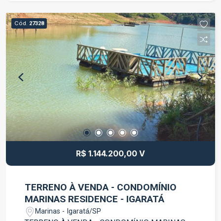
oferece segurança, conforto e contato direto com
a natureza, proporcionando qualidade de vida
Cód.
27328
para toda a família. Agende uma visita e venha
conhecer essa excelente oportunidade em
Igaratá!
R$ 1.144.200,00 V
TERRENO À VENDA - CONDOMÍNIO
MARINAS RESIDENCE - IGARATÁ
Marinas - Igaratá/SP