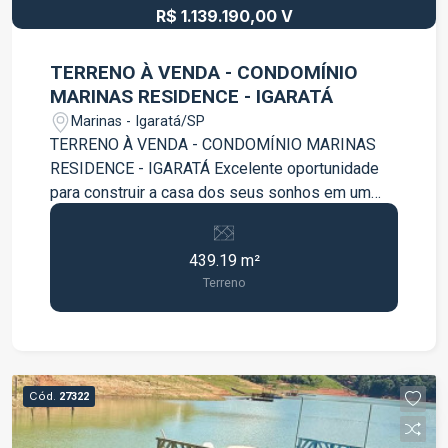
R$ 1.139.190,00 V
TERRENO À VENDA - CONDOMÍNIO
MARINAS RESIDENCE - IGARATÁ
Marinas - Igaratá/SP
TERRENO À VENDA - CONDOMÍNIO MARINAS
RESIDENCE - IGARATÁ Excelente oportunidade
para construir a casa dos seus sonhos em um
dos condomínios mais desejados da região!
Terreno com 439m² Ótima topografia Fácil
439.19 m²
acesso à represa Localização privilegiada dentro
Terreno
do condomínio Ambiente tranquilo e cercado pela
natureza Ideal para lazer, moradia ou
investimento O Condomínio Marinas Residence
oferece segurança, conforto e contato direto com
a natureza, proporcionando qualidade de vida
Cód.
27322
para toda a família. Agende uma visita e venha
conhecer essa excelente oportunidade em