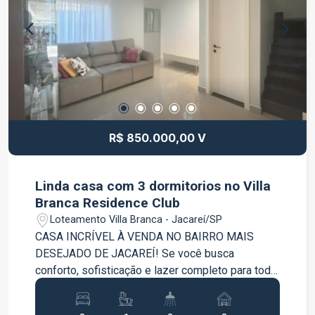
ou empreendimento. Localização: Situado no
bairro Chácaras Reunidas Igarapés, o imóvel
proporciona tranquilidade, contato com a natureza
e praticidade no dia a dia, estando próximo a
comércios, serviços e vias de acesso.
Documentação em ordem. Aproveite esta
excelente oportunidade de investimento. Entre
em contato para mais informações e agende uma
R$ 850.000,00 V
visita.
Linda casa com 3 dormitorios no Villa
Branca Residence Club
Loteamento Villa Branca - Jacareí/SP
CASA INCRÍVEL À VENDA NO BAIRRO MAIS
DESEJADO DE JACAREÍ! Se você busca
conforto, sofisticação e lazer completo para toda
a família, essa casa é a oportunidade perfeita!
Localizada em condomínio fechado no bairro