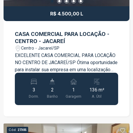
R$ 4.500,00 L
CASA COMERCIAL PARA LOCAÇÃO -
CENTRO - JACAREÍ
Centro - Jacareí/SP
EXCELENTE CASA COMERCIAL PARA LOCAÇÃO
NO CENTRO DE JACAREÍ/SP Ótima oportunidade
para instalar sua empresa em uma localização
estratégica, com fácil acesso e excelente
visibilidade no Centro de Jacareí. O imóvel
3
2
1
136 m²
possui ambientes amplos, bem distribuídos e
Dorm.
Banho
Garagem
A. Útil
funcionais, ideal para escritórios, clínicas,
consultórios, estúdios, prestadoras de serviço e
diversos segmentos comerciais. Características
do Imóvel 3 salas/dormitórios amplos; 2
banheiros; Cozinha com móveis embutidos;
Cód.
27305