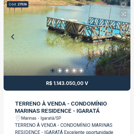
a natureza, proporcionando qualidade de vida
Cód.
27326
para toda a família. Agende uma visita e venha
conhecer essa excelente oportunidade em
Igaratá!
R$ 1.143.050,00 V
TERRENO À VENDA - CONDOMÍNIO
MARINAS RESIDENCE - IGARATÁ
Marinas - Igaratá/SP
TERRENO À VENDA - CONDOMÍNIO MARINAS
RESIDENCE - IGARATÁ Excelente oportunidade