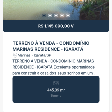
R$ 1.145.090,00 V
TERRENO À VENDA - CONDOMÍNIO
MARINAS RESIDENCE - IGARATÁ
Marinas - Igaratá/SP
TERRENO À VENDA - CONDOMÍNIO MARINAS
RESIDENCE - IGARATÁ Excelente oportunidade
para construir a casa dos seus sonhos em um
dos condomínios mais desejados da região!
Terreno com 445m² Ótima topografia Fácil
445.09 m²
acesso à represa Localização privilegiada dentro
Terreno
do condomínio Ambiente tranquilo e cercado pela
natureza Ideal para lazer, moradia ou
investimento O Condomínio Marinas Residence