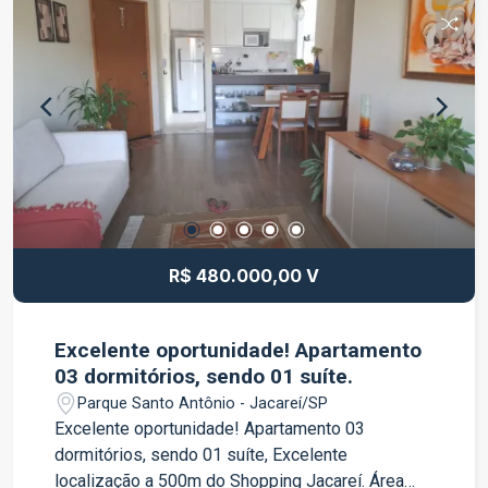
Ventiladores de teto nos ambientes; 1 vaga de
garagem; Excelente iluminação e ventilação
natural. Diferenciais: Localização privilegiada na
região central; Fácil acesso às principais vias da
cidade; Próximo a comércios, bancos,
restaurantes e serviços; Imóvel ideal para uso
comercial ou profissional. Localização: Situado
no Centro de Jacareí/SP, em uma região com
grande circulação de pessoas e fácil mobilidade,
proporcionando praticidade para clientes e
colaboradores. Agende sua visita e conheça esta
R$ 480.000,00 V
excelente oportunidade para o seu negócio.
Excelente oportunidade! Apartamento
03 dormitórios, sendo 01 suíte.
Parque Santo Antônio - Jacareí/SP
Excelente oportunidade! Apartamento 03
dormitórios, sendo 01 suíte, Excelente
localização a 500m do Shopping Jacareí. Área