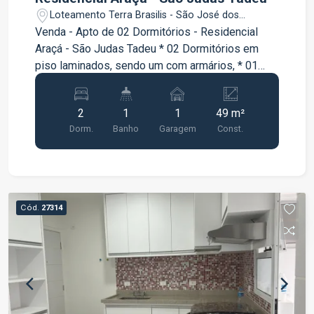
Loteamento Terra Brasilis - São José dos
Campos/SP
Venda - Apto de 02 Dormitórios - Residencial
Araçá - São Judas Tadeu * 02 Dormitórios em
piso laminados, sendo um com armários, * 01
Banheiro social com armários e box, * Cozinha
planejada, * Área de serviço, * Sala com sacada, *
2
1
1
49 m²
01 vaga de garagem, * Elevador, * Lazer
Dorm.
Banho
Garagem
Const.
completo,
Cód.
27314