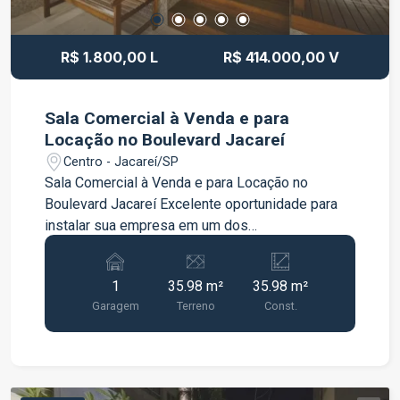
R$ 1.800,00 L
R$ 414.000,00 V
Sala Comercial à Venda e para
Locação no Boulevard Jacareí
Centro - Jacareí/SP
Sala Comercial à Venda e para Locação no
Boulevard Jacareí Excelente oportunidade para
instalar sua empresa em um dos
empreendimentos comerciais mais valorizados
da cidade. A sala possui 35 m², com ambiente
1
35.98 m²
35.98 m²
amplo e versátil, ideal para escritórios,
Garagem
Terreno
Const.
consultórios ou diversos tipos de atividades
profissionais. O imóvel conta com: 35 m² de área
privativa 1 vaga de garagem Localização
privilegiada no Boulevard Jacareí, com fácil
acesso e excelente infraestrutura. Ideal para