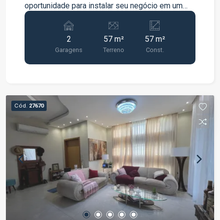
oportunidade para instalar seu negócio em um
dos empreendimentos comerciais mais
modernos de Jacareí. Loja térrea com 57 m² de
2
57 m²
57 m²
área privativa. Possui 2 vagas de garagem
Garagens
Terreno
Const.
privativas. Excelente visibilidade e fácil acesso.
Ideal para comércio, serviços, clínicas,
escritórios, estética, cafeteria e diversas outras
atividades. Localização privilegiada no Centro de
Jacareí. Complexo que reúne torre comercial, mall
Cód.
27670
e Hotel Ibis. Alto fluxo de pessoas.
Estacionamento rotativo para clientes. Segurança,
portaria e infraestrutura moderna. Agende uma
visita e conheça esta excelente oportunidade
para o seu negócio.