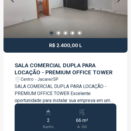
R$ 2.400,00 L
SALA COMERCIAL DUPLA PARA
LOCAÇÃO - PREMIUM OFFICE TOWER
Centro - Jacareí/SP
SALA COMERCIAL DUPLA PARA LOCAÇÃO -
PREMIUM OFFICE TOWER Excelente
oportunidade para instalar sua empresa em um
dos edifícios comerciais mais modernos da
região. Sala comercial dupla, ampla e bem
2
66 m²
distribuída, ideal para escritórios, consultórios,
Banho
A. Útil
empresas de prestação de serviços e