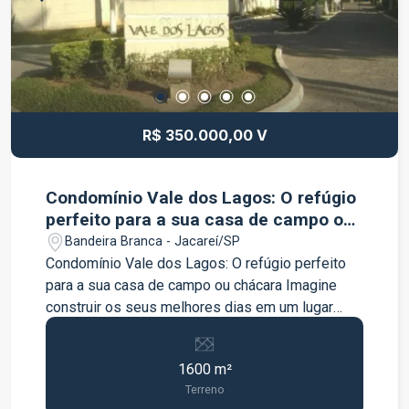
Agende sua visita e venha conhecer este
excelente sobrado!
R$ 350.000,00 V
Condomínio Vale dos Lagos: O refúgio
perfeito para a sua casa de campo ou
chácara
Bandeira Branca - Jacareí/SP
Condomínio Vale dos Lagos: O refúgio perfeito
para a sua casa de campo ou chácara Imagine
construir os seus melhores dias em um lugar
onde a natureza e a segurança caminham juntas.
O Condomínio Vale dos Lagos oferece a
1600 m²
tranquilidade do campo com o conforto da
Terreno
cidade. Uma infraestrutura completa de lazer e