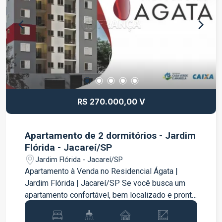
perfeita para receber convidados; Ar-
condicionado na sala; Ar-condicionado em 01
dormitório; Ambientes funcionais e bem
iluminados. O condomínio oferece segurança,
tranquilidade e excelente localização,
proporcionando praticidade no dia a dia e
qualidade de vida para toda a família. Uma ótima
oportunidade para quem deseja morar em um
condomínio fechado com conforto e segurança.
R$ 270.000,00 V
Agende sua visita e venha conhecer este
excelente imóvel!
Apartamento de 2 dormitórios - Jardim
Flórida - Jacareí/SP
Jardim Flórida - Jacareí/SP
Apartamento à Venda no Residencial Ágata |
Jardim Flórida | Jacareí/SP Se você busca um
apartamento confortável, bem localizado e pronto
para morar, esta é uma excelente oportunidade!
Localizado no Residencial Ágata, este imóvel