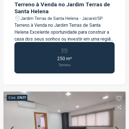
Vivva. ? Entre em contato e agende sua visita
Terreno à Venda no Jardim Terras de
para conhecer essa casa de perto.
Santa Helena
Jardim Terras de Santa Helena - Jacareí/SP
Terreno à Venda no Jardim Terras de Santa
Helena Excelente oportunidade para construir a
casa dos seus sonhos ou investir em uma região
em constante valorização. O terreno possui 250
m², com excelente aproveitamento para projetos
250 m²
residenciais, oferecendo espaço e versatilidade
Terreno
para diferentes tipos de construção. Localizado
no Jardim Terras de Santa Helena, em uma região
com fácil acesso e ótima infraestrutura,
proporcionando praticidade e qualidade de vida
para toda a família. Entre em contato para mais
Cód.
27677
informações e agende uma visita.