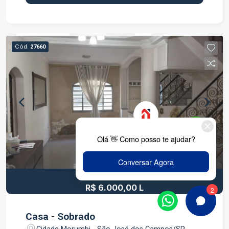
bem-estar: Segurança total: Duas portarias 24h e
ronda/vigilância constante. Contato com a
natureza: 320 mil m² de área de preservação
ambiental, diversas nascentes e 2 lagos com
Cód.
27660
pesca livre. Lazer e esportes: Pista de
caminhada ao redor dos lagos, academia ao ar
livre, campo de futebol, quadra de areia e vários
quiosques para momentos de descanso. Para as
crianças: 2 áreas de playground completas e
seguras. Localização altamente estratégica:
Apenas 6 minutos do Centro de Jacareí - SP A 3
minutos do Supermercado Shibata Facilidade de
acesso: a 800m da Rod. Dom Pedro I, 1,5 km da
Rod. Ayrton Senna e 2 km da Rod. Presidente
Dutra Próximo ao SESI e SENAI (800 metros)
R$ 8.000,00
R$ 6.000,00 L
Documentação 100% em ordem: Terreno quitado,
escriturado, com registro de imóveis e todas as
taxas e impostos em dia. Pronto para
Casa - Sobrado
transferência imediata! Não perca essa