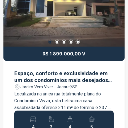
FRANÇA IMOBILIÁRIA, A GENTE FACILITA, VOCÊ
REALIZA!
R$ 1.899.000,00 V
Espaço, conforto e exclusividade em
um dos condomínios mais desejados
de Jacareí.
Jardim Vem Viver - Jacareí/SP
Localizada na única rua totalmente plana do
Condomínio Vivva, esta belíssima casa
assobradada oferece 311 m² de terreno e 237 m²
de área construída, com ambientes amplos e
muito bem distribuídos para proporcionar
4
3
4
5