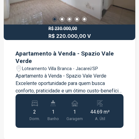
R$ 230.000,00
R$ 220.000,00 V
Apartamento à Venda - Spazio Vale
Verde
Loteamento Villa Branca - Jacareí/SP
Apartamento à Venda - Spazio Vale Verde
Excelente oportunidade para quem busca
conforto, praticidade e um ótimo custo-benefício.
Características do imóvel: 2 quartos Sala ampla
Cozinha com móveis planejados Área de serviço
2
1
1
44.69 m²
1 vaga de garagem O apartamento está em
Dorm.
Banho
Garagem
A. Útil
excelente estado de conservação, com
ambientes bem distribuídos e uma cozinha
planejada que oferece mais praticidade no dia a