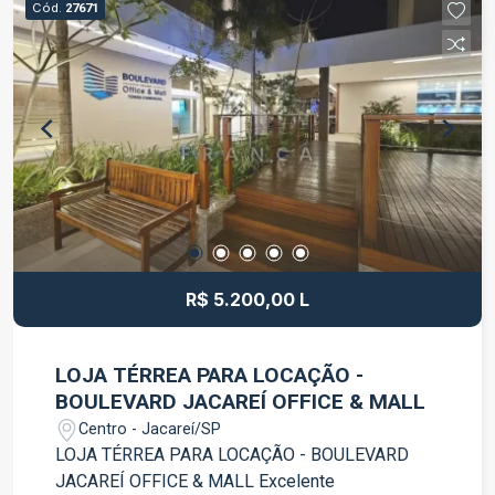
Cód.
27671
quem busca praticidade, conforto e um endereço
de destaque para o seu negócio. Entre em
contato para mais informações e agende uma
visita.
R$ 5.200,00 L
LOJA TÉRREA PARA LOCAÇÃO -
BOULEVARD JACAREÍ OFFICE & MALL
Centro - Jacareí/SP
LOJA TÉRREA PARA LOCAÇÃO - BOULEVARD
JACAREÍ OFFICE & MALL Excelente