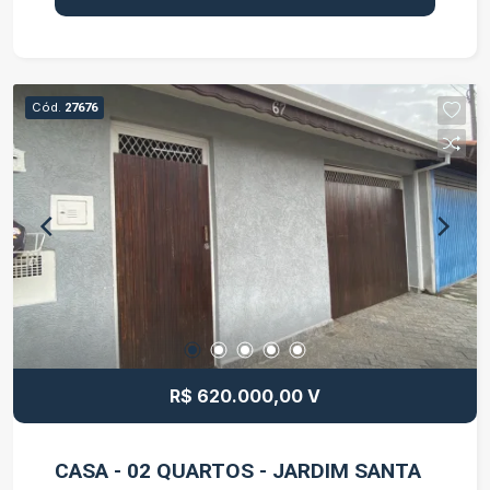
profissionais que buscam um ambiente funcional
e com excelente apresentação. O imóvel conta
com: Sala dupla, proporcionando mais espaço e
versatilidade; Ar-condicionado instalado; 2
Cód.
27676
banheiros privativos; Ambientes bem iluminados
e prontos para uso. Localizada no Premium Office
Tower, a sala oferece toda a praticidade de um
empreendimento corporativo, com infraestrutura
moderna e excelente localização para receber
clientes e colaboradores. Entre em contato para
mais informações e agende uma visita.
R$ 620.000,00 V
CASA - 02 QUARTOS - JARDIM SANTA