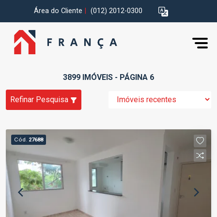
Área do Cliente
|
(012) 2012-0300
3899 IMÓVEIS - PÁGINA 6
Refinar Pesquisa
Cód.
27688