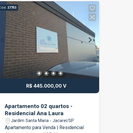
Ambiente prático e bem distribuído;
Cód.
27753
Excelente opção para quem busca
economia e comodidade. Situada em
um bairro com fácil acesso aos
principais comércios, serviços e vias
da cidade, proporcionando mais
praticidade para a rotina. Entre em
contato para mais informações e
agende sua visita.
R$ 445.000,00 V
Apartamento 02 quartos -
Residencial Ana Laura
Jardim Santa Maria - Jacareí/SP
Apartamento para Venda | Residencial