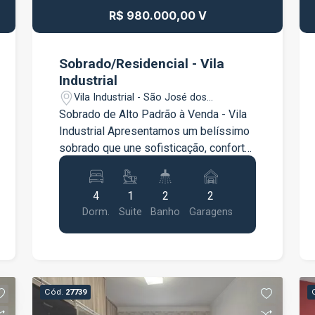
R$ 980.000,00 V
Sobrado/Residencial - Vila
Industrial
Vila Industrial - São José dos
Campos/SP
Sobrado de Alto Padrão à Venda - Vila
Industrial Apresentamos um belíssimo
sobrado que une sofisticação, conforto
e acabamento impecável. Projetado
com materiais de alta qualidade e um
4
1
2
2
design moderno, este imóvel é ideal
Dorm.
Suite
Banho
Garagens
para quem busca exclusividade e
qualidade de vida em uma excelente
localização. Características do imóvel 4
dormitórios, sendo 1 suíte Sala ampla
com excelente iluminação natural
Cód.
27739
Cozinha americana integrada Banheiro