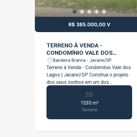
R$ 385.000,00 V
TERRENO À VENDA -
CONDOMÍNIO VALE DOS
LAGOS - JACAREÍ
Bandeira Branca - Jacareí/SP
Terreno à Venda - Condomínio Vale dos
Lagos | Jacareí/SP Construa o projeto
dos seus sonhos em um dos
condomínios mais exclusivos de
Jacareí! Este excelente terreno possui
1530 m²
1.530 m², oferecendo amplo espaço
Terreno
para a construção de uma residência de
alto padrão, com áreas de lazer, jardim
e muito conforto para toda a família.
Localizado no Condomínio Vale dos