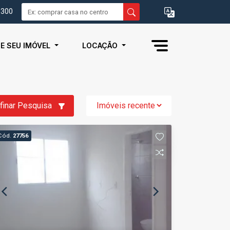
0300
IE SEU IMÓVEL
LOCAÇÃO
finar Pesquisa
Cód.
27756