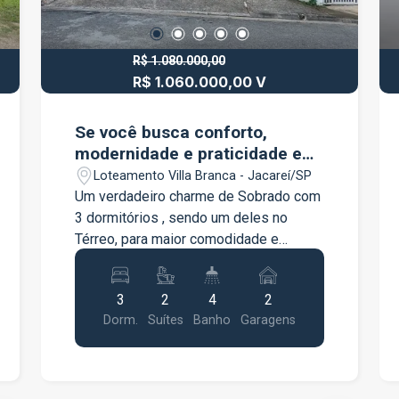
R$ 1.080.000,00
R$ 1.060.000,00 V
Se você busca conforto,
modernidade e praticidade em
um dos bairros mais desejados
Loteamento Villa Branca - Jacareí/SP
de Jacareí, esta é a
Um verdadeiro charme de Sobrado com
oportunidade perfeita.
3 dormitórios , sendo um deles no
Térreo, para maior comodidade e
privacidade. Se você busca conforto,
modernidade e praticidade em um dos
3
2
4
2
bairros mais desejados de Jacareí,
Dorm.
Suítes
Banho
Garagens
esta é a oportunidade perfeita. Aqui no
Vila Branca O imóvel conta com: Com
infraestrutura para ar condicionado em
todos os cômodos 03 dormitórios,