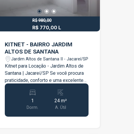
R$ 980,00
R$ 770,00 L
KITNET - BAIRRO JARDIM
ALTOS DE SANTANA
Jardim Altos de Santana II - Jacareí/SP
Kitnet para Locação - Jardim Altos de
Santana | Jacareí/SP Se você procura
praticidade, conforto e uma excelente
localização, esta kitnet é uma ótima
opção para o seu dia a dia. Localizada
1
24 m²
no bairro Jardim Altos de Santana, em
Dorm.
A. Útil
Jacareí, o imóvel oferece um ambiente
funcional, ideal para quem mora
sozinho ou para casais. Características
do imóvel: 01 quarto; 01 banheiro;