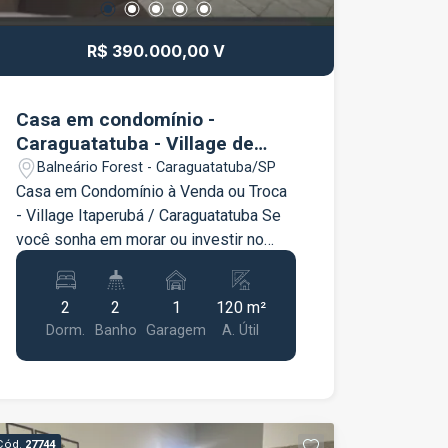
Uma excelente oportunidade para quem
procura um imóvel novo, confortável e
R$ 390.000,00 V
pronto para morar. Entre em contato e
agende sua visita!
Casa em condomínio -
Caraguatatuba - Village de
Itaperubá
Balneário Forest - Caraguatatuba/SP
Casa em Condomínio à Venda ou Troca
- Village Itaperubá / Caraguatatuba Se
você sonha em morar ou investir no
litoral, esta é a oportunidade perfeita!
Localizada no Condomínio Village
2
2
1
120 m²
Itaperubá, esta charmosa casa oferece
Dorm.
Banho
Garagem
A. Útil
conforto, segurança e uma excelente
infraestrutura de lazer para toda a
família. Características do imóvel 2
dormitórios Sala integrada em conceito
aberto Cozinha funcional 1 banheiro
Cód.
27744