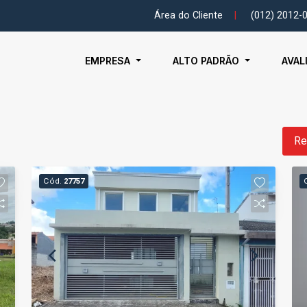
Área do Cliente
|
(012) 2012-
EMPRESA
ALTO PADRÃO
AVAL
Re
Cód.
27757