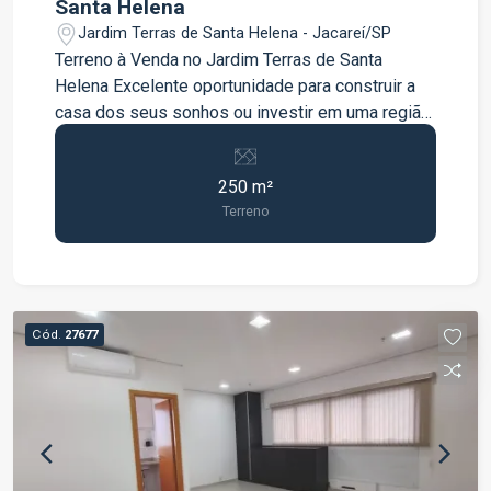
Santa Helena
Jardim Terras de Santa Helena - Jacareí/SP
Terreno à Venda no Jardim Terras de Santa
Helena Excelente oportunidade para construir a
casa dos seus sonhos ou investir em uma região
em constante valorização. O terreno possui 250
m², com excelente aproveitamento para projetos
250 m²
residenciais, oferecendo espaço e versatilidade
Terreno
para diferentes tipos de construção. Localizado
no Jardim Terras de Santa Helena, em uma região
com fácil acesso e ótima infraestrutura,
proporcionando praticidade e qualidade de vida
para toda a família. Entre em contato para mais
Cód.
27677
informações e agende uma visita.