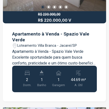
R$ 230.000,00
R$ 220.000,00 V
Apartamento à Venda - Spazio Vale
Verde
Loteamento Villa Branca - Jacareí/SP
Apartamento à Venda - Spazio Vale Verde
Excelente oportunidade para quem busca
conforto, praticidade e um ótimo custo-benefício.
Características do imóvel: 2 quartos Sala ampla
Cozinha com móveis planejados Área de serviço
2
1
1
44.69 m²
1 vaga de garagem O apartamento está em
Dorm.
Banho
Garagem
A. Útil
excelente estado de conservação, com
ambientes bem distribuídos e uma cozinha
planejada que oferece mais praticidade no dia a
dia. Ideal para morar ou investir. Entre em contato