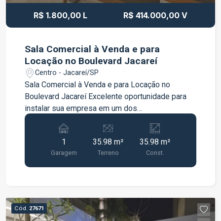
R$ 1.800,00 L
R$ 414.000,00 V
Sala Comercial à Venda e para
Locação no Boulevard Jacareí
Centro - Jacareí/SP
Sala Comercial à Venda e para Locação no
Boulevard Jacareí Excelente oportunidade para
instalar sua empresa em um dos
empreendimentos comerciais mais valorizados
da cidade. A sala possui 35 m², com ambiente
1
35.98 m²
35.98 m²
amplo e versátil, ideal para escritórios,
Garagem
Terreno
Const.
consultórios ou diversos tipos de atividades
profissionais. O imóvel conta com: 35 m² de área
privativa 1 vaga de garagem Localização
privilegiada no Boulevard Jacareí, com fácil
acesso e excelente infraestrutura. Ideal para
Cód.
27671
quem busca praticidade, conforto e um endereço