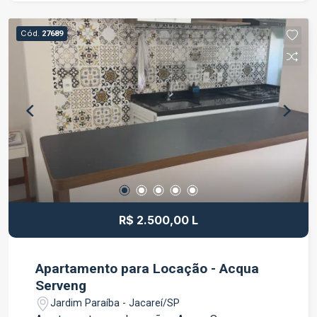
armários planejados 01 banheiros com box de
vidro Varanda 01 vaga de garagem Localizado
Cód.
27689
em uma região com excelente infraestrutura,
próximo a supermercados, escolas, farmácias,
restaurantes, comércios e diversos serviços,
além de oferecer fácil acesso às principais vias
da cidade. O Condomínio Spazio Campo Lazio
proporciona um ambiente tranquilo, organizado e
seguro, oferecendo mais conforto e qualidade de
vida para toda a família. Uma excelente
oportunidade para morar ou investir! Agende uma
visita com nossos corretores e venha conhecer
este excelente imóvel.
R$ 2.500,00 L
Apartamento para Locação - Acqua
Serveng
Jardim Paraíba - Jacareí/SP