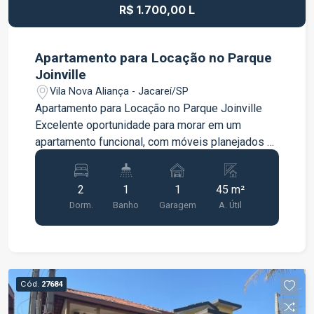
R$ 1.700,00 L
Apartamento para Locação no Parque
Joinville
Vila Nova Aliança - Jacareí/SP
Apartamento para Locação no Parque Joinville
Excelente oportunidade para morar em um
apartamento funcional, com móveis planejados e
excelente aproveitamento dos ambientes. O
imóvel dispõe de: 2 dormitórios, sendo 1 com
2
1
1
45 m²
guarda-roupa planejado Sala com móveis
Dorm.
Banho
Garagem
A. Útil
planejados Cozinha com armários planejados e
cooktop Banheiro com armário planejado e box
de vidro Área de serviço equipada com máquina
lava e seca 1 vaga de garagem O apartamento
oferece praticidade e conforto, sendo ideal para
Cód.
27684
quem busca um imóvel pronto para morar, em
uma localização com fácil acesso aos principais