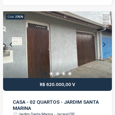
e com excelente apresentação. O imóvel conta
com: Sala dupla, proporcionando mais espaço e
versatilidade; Ar-condicionado instalado; 2
Cód.
27676
banheiros privativos; Ambientes bem iluminados
e prontos para uso. Localizada no Premium Office
Tower, a sala oferece toda a praticidade de um
empreendimento corporativo, com infraestrutura
moderna e excelente localização para receber
clientes e colaboradores. Entre em contato para
mais informações e agende uma visita.
R$ 620.000,00 V
CASA - 02 QUARTOS - JARDIM SANTA
MARINA
Jardim Santa Marina - Jacareí/SP