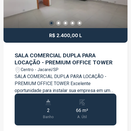
R$ 2.400,00 L
SALA COMERCIAL DUPLA PARA
LOCAÇÃO - PREMIUM OFFICE TOWER
Centro - Jacareí/SP
SALA COMERCIAL DUPLA PARA LOCAÇÃO -
PREMIUM OFFICE TOWER Excelente
oportunidade para instalar sua empresa em um
dos edifícios comerciais mais modernos da
região. Sala comercial dupla, ampla e bem
2
66 m²
distribuída, ideal para escritórios, consultórios,
Banho
A. Útil
empresas de prestação de serviços e
profissionais que buscam um ambiente funcional