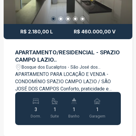
R$ 2.180,00 L
R$ 460.000,00 V
APARTAMENTO/RESIDENCIAL - SPAZIO
CAMPO LAZIO..
Bosque dos Eucaliptos - São José dos
Campos/SP
APARTAMENTO PARA LOCAÇÃO E VENDA -
CONDOMÍNIO SPAZIO CAMPO LAZIO / SÃO
JOSÉ DOS CAMPOS Conforto, praticidade e
excelente localização em um só lugar! Este
apartamento é ideal para quem busca um imóvel
3
1
1
1
bem distribuído, com ambientes aconchegantes
Dorm.
Suite
Banho
Garagem
e uma localização privilegiada para facilitar o dia
a dia. O imóvel conta com: 03 dormitórios, sendo
01 suíte Sala ampla e confortável Cozinha com