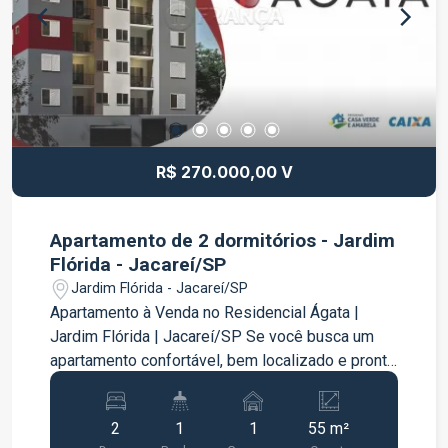
dormitório; Ambientes funcionais e bem
iluminados. O condomínio oferece segurança,
tranquilidade e excelente localização,
proporcionando praticidade no dia a dia e
qualidade de vida para toda a família. Uma ótima
oportunidade para quem deseja morar em um
condomínio fechado com conforto e segurança.
R$ 270.000,00 V
Agende sua visita e venha conhecer este
excelente imóvel!
Apartamento de 2 dormitórios - Jardim
Flórida - Jacareí/SP
Jardim Flórida - Jacareí/SP
Apartamento à Venda no Residencial Ágata |
Jardim Flórida | Jacareí/SP Se você busca um
apartamento confortável, bem localizado e pronto
para morar, esta é uma excelente oportunidade!
Localizado no Residencial Ágata, este imóvel
2
1
1
55 m²
conta com 2 dormitórios, ambientes bem