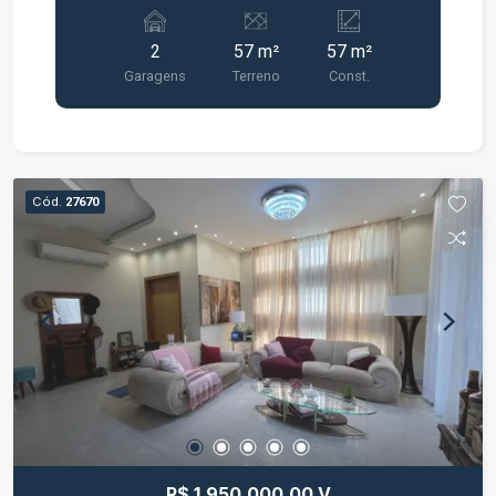
dos empreendimentos comerciais mais
modernos de Jacareí. Loja térrea com 57 m² de
2
57 m²
57 m²
área privativa. Possui 2 vagas de garagem
Garagens
Terreno
Const.
privativas. Excelente visibilidade e fácil acesso.
Ideal para comércio, serviços, clínicas,
escritórios, estética, cafeteria e diversas outras
atividades. Localização privilegiada no Centro de
Jacareí. Complexo que reúne torre comercial, mall
Cód.
27670
e Hotel Ibis. Alto fluxo de pessoas.
Estacionamento rotativo para clientes. Segurança,
portaria e infraestrutura moderna. Agende uma
visita e conheça esta excelente oportunidade
para o seu negócio.
R$ 1.950.000,00 V