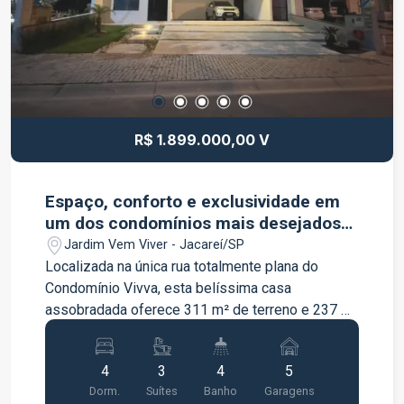
R$ 1.899.000,00 V
Espaço, conforto e exclusividade em
um dos condomínios mais desejados
de Jacareí.
Jardim Vem Viver - Jacareí/SP
Localizada na única rua totalmente plana do
Condomínio Vivva, esta belíssima casa
assobradada oferece 311 m² de terreno e 237 m²
de área construída, com ambientes amplos e
muito bem distribuídos para proporcionar
4
3
4
5
conforto em todos os momentos. O imóvel conta
Dorm.
Suítes
Banho
Garagens
com quatro dormitórios, sendo um escritório, uma