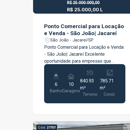
visita.
R$ 25.000.000,00
R$ 25.000,00 L
R$ 3.500.000,00 V
Ponto Comercial para Locação
e Venda - São João| Jacareí
São João - Jacareí/SP
Ponto Comercial para Locação e Venda
- São João| Jacareí Excelente
oportunidade para empresas que
buscam um imóvel amplo, versátil e
estrategicamente localizado. Com 785
840.93
785.71
m² de área construída em um terreno de
6
10
m²
m²
840 m², este ponto comercial oferece
Banho
Garagens
Terreno
Const.
uma estrutura completa para atender
diversos segmentos, como clínicas,
escolas, academias, escritórios,
centros de treinamento, distribuidoras,
lojas e empresas em geral. O imóvel
Cód.
27707