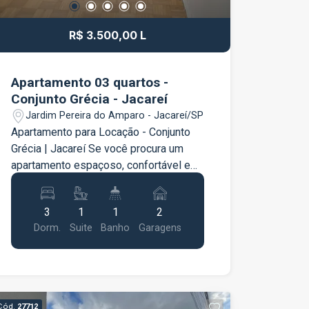
R$ 3.500,00 L
Apartamento 03 quartos -
Conjunto Grécia - Jacareí
Jardim Pereira do Amparo - Jacareí/SP
Apartamento para Locação - Conjunto
Grécia | Jacareí Se você procura um
apartamento espaçoso, confortável e
muito bem localizado, esta é a
oportunidade ideal! Com 119 m² de
3
1
1
2
área privativa, este imóvel oferece
Dorm.
Suite
Banho
Garagens
ambientes amplos, excelente
distribuição dos cômodos e toda a
praticidade que sua família merece.
Características do imóvel: 3
dormitórios, sendo 1 suíte Sala ampla,
Cód.
27712