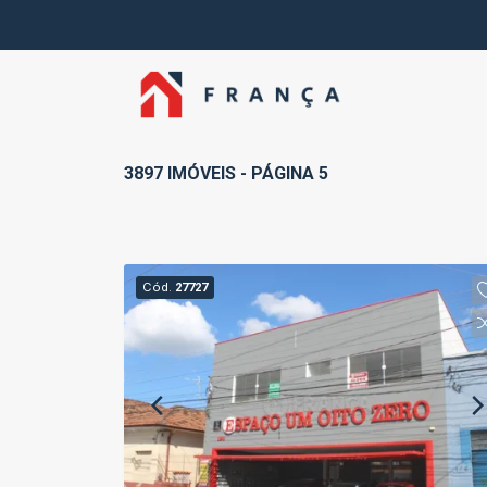
3897 IMÓVEIS - PÁGINA 5
Cód.
27727