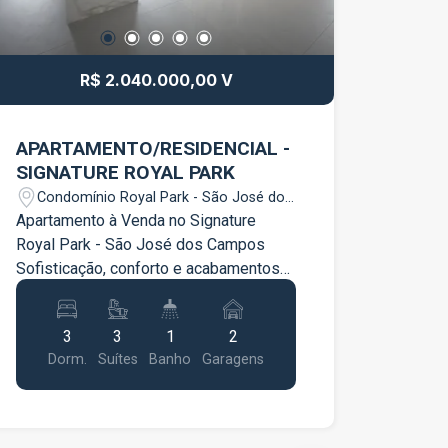
R$ 2.040.000,00 V
APARTAMENTO/RESIDENCIAL -
SIGNATURE ROYAL PARK
Condomínio Royal Park - São José dos
Campos/SP
Apartamento à Venda no Signature
Royal Park - São José dos Campos
Sofisticação, conforto e acabamentos
de alto padrão em um dos
empreendimentos mais desejados de
3
3
1
2
São José dos Campos. Este excelente
Dorm.
Suítes
Banho
Garagens
apartamento de 120 m² foi planejado
para oferecer elegância, funcionalidade
e qualidade de vida. Características do
imóvel 120 m² de área útil 3