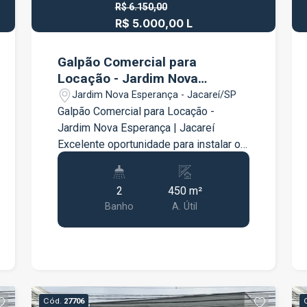
R$ 6.150,00
R$ 5.000,00 L
Galpão Comercial para
Locação - Jardim Nova
Esperança | Jacareí
Jardim Nova Esperança - Jacareí/SP
Galpão Comercial para Locação -
Jardim Nova Esperança | Jacareí
Excelente oportunidade para instalar ou
expandir a sua empresa em um imóvel
amplo, funcional e com excelente
2
450 m²
localização. O galpão comercial possui
Banho
A. Útil
450 m² de área, oferecendo um amplo
espaço para armazenagem, logística,
distribuição, oficinas, centros de
operação ou diversos segmentos
comerciais e industriais. O imóvel conta
com escritório, 2 banheiros e vestiário,
Cód.
27706