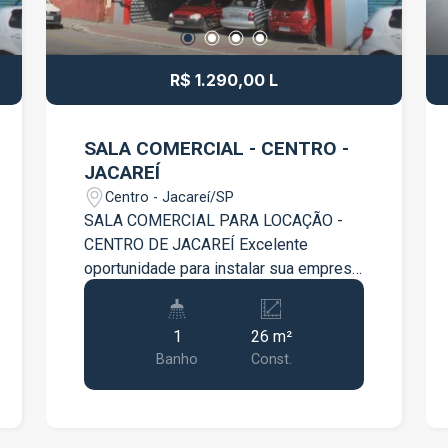
R$ 1.290,00 L
SALA COMERCIAL - CENTRO -
JACAREÍ
Centro - Jacareí/SP
SALA COMERCIAL PARA LOCAÇÃO -
CENTRO DE JACAREÍ Excelente
oportunidade para instalar sua empresa
em uma localização privilegiada, no
coração de Jacareí! Com 26 m² de área
1
26 m²
privativa, esta sala comercial é ideal
Banho
Const.
para escritórios, consultórios,
profissionais liberais e diversos
segmentos comerciais, oferecendo
praticidade, segurança e conforto para