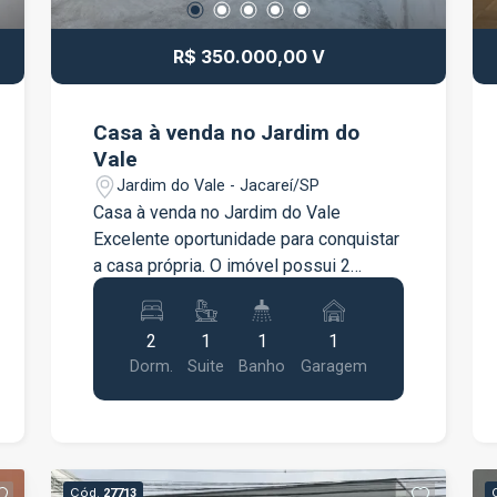
acabamento e a distribuição dos
ambientes. Entre em contato para mais
R$ 350.000,00 V
informações e agende uma visita para
conhecer esta oportunidade!
Casa à venda no Jardim do
Vale
Jardim do Vale - Jacareí/SP
Casa à venda no Jardim do Vale
Excelente oportunidade para conquistar
a casa própria. O imóvel possui 2
quartos, sendo 1 suíte, sala, cozinha,
banheiro social e 1 vaga de garagem. A
2
1
1
1
obra está evoluindo a cada dia,
Dorm.
Suite
Banho
Garagem
valorizando ainda mais o imóvel. Rua
com poucos moradores e ambiente
familiar. Próximo: feira, UBS e
mercearias Valor promocional de R$
350.000,00, válido somente neste mês.
Cód.
27713