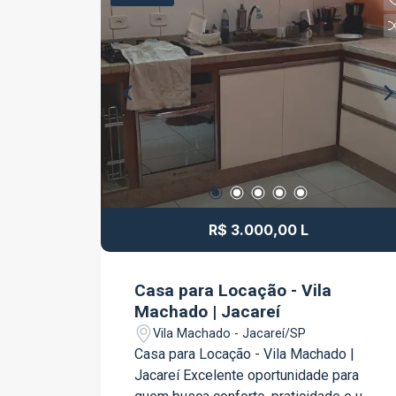
essenciais. Ideal para quem deseja
este incrível apartamento no Signature
morar com qualidade de vida ou fazer
Royal Park.
um excelente investimento! Entre em
contato para mais informações e
agende sua visita. Venha conhecer de
perto e se encantar com o seu novo lar!
R$ 3.000,00 L
Casa para Locação - Vila
Machado | Jacareí
Vila Machado - Jacareí/SP
Casa para Locação - Vila Machado |
Jacareí Excelente oportunidade para