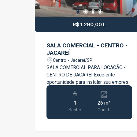
R$ 1.290,00 L
SALA COMERCIAL - CENTRO -
JACAREÍ
Centro - Jacareí/SP
SALA COMERCIAL PARA LOCAÇÃO -
CENTRO DE JACAREÍ Excelente
oportunidade para instalar sua empresa
em uma localização privilegiada, no
coração de Jacareí! Com 26 m² de área
1
26 m²
privativa, esta sala comercial é ideal
Banho
Const.
para escritórios, consultórios,
profissionais liberais e diversos
segmentos comerciais, oferecendo
praticidade, segurança e conforto para