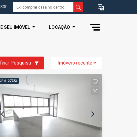
0300
IE SEU IMÓVEL
LOCAÇÃO
finar Pesquisa
Cód.
27723