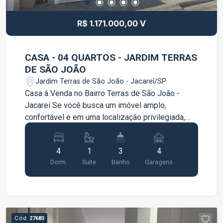
R$ 1.171.000,00 V
CASA - 04 QUARTOS - JARDIM TERRAS
DE SÃO JOÃO
Jardim Terras de São João - Jacareí/SP
Casa à Venda no Bairro Terras de São João -
Jacareí Se você busca um imóvel amplo,
confortável e em uma localização privilegiada,
esta é a oportunidade perfeita! Localizada no
bairro Terras de São João, em Jacareí, esta
4
1
3
4
belíssima residência oferece ambientes
Dorm.
Suite
Banho
Garagens
espaçosos, excelente distribuição e uma vista
permanente que proporciona ainda mais
qualidade de vida para toda a família. Destaques
do imóvel: 328,91 m² de área construída; 04
dormitórios, sendo 01 suíte com vista
Cód.
27683