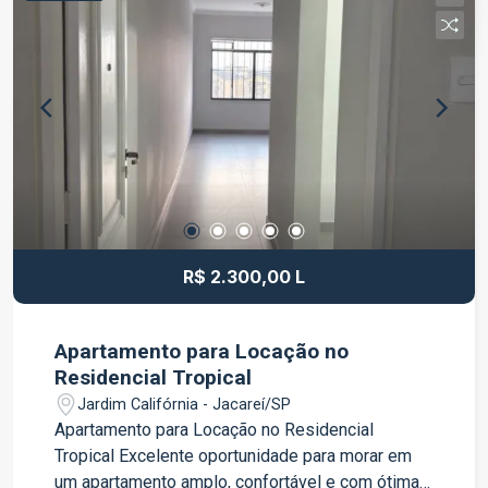
permanente; Ampla sala de estar, sala de jantar e
sala de TV; Escritório, ideal para home office;
Espaçosa área gourmet Varanda no piso superior
atendendo 02 dormitórios; Garagem para até 04
veículos; Jardim, proporcionando charme e
contato com a natureza. Um imóvel que reúne
conforto, espaço e uma localização tranquila,
ideal para quem deseja viver com qualidade de
vida e praticidade. Agende sua visita e venha
conhecer de perto essa excelente oportunidade!
R$ 2.300,00 L
Apartamento para Locação no
Residencial Tropical
Jardim Califórnia - Jacareí/SP
Apartamento para Locação no Residencial
Tropical Excelente oportunidade para morar em
um apartamento amplo, confortável e com ótima