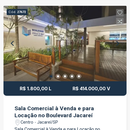
privilegiada no Boulevard Jacareí, com fácil
acesso e excelente infraestrutura. Ideal para
Cód.
27672
quem busca praticidade, conforto e um endereço
de destaque para o seu negócio. Entre em
contato para mais informações e agende uma
visita.
R$ 1.800,00 L
R$ 414.000,00 V
Sala Comercial à Venda e para
Locação no Boulevard Jacareí
Centro - Jacareí/SP
Sala Comercial à Venda e para Locação no