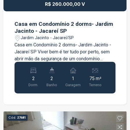
R$ 260.000,00 V
Casa em Condomínio 2 dorms- Jardim
Jacinto - Jacareí SP
Jardim Jacinto - Jacareí/SP
Casa em Condomínio 2 dorms- Jardim Jacinto -
Jacareí SP Viver bem é ter tudo por perto, sem
abrir mão da segurança de um condomínio
fechado. Este sobrado é perfeito para quem
busca praticidade e qualidade de vida. Conheça
2
2
1
75 m²
mais: - 2 Dormitórios - 1 Banheiro - 1 Lavabo - 1
Dorm.
Banho
Garagem
Terreno
vaga de garagem fixa - 64m² ?Aqui, os fins de
semana ganham um novo significado com uma
área de lazer pensada para toda a família: -?
Espaço gourmet com churrasqueira para os
amigos. - Quadra esportiva e playground para a
Cód.
27681
energia das crianças. ?- Espaço pet ?Agende sua
visita hoje mesmo para conhecer o decorado e