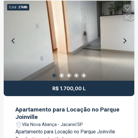
Localização estratégica, à beira da Rodovia
Cód.
27685
Presidente Dutra; Fácil acesso às principais
rodovias e comércios da região; Ideal para
projetos residenciais ou comerciais, conforme a
viabilidade da região. Não perca esta
oportunidade de adquirir um terreno em uma das
regiões com grande potencial de valorização em
Jacareí. Entre em contato para mais informações
e agende uma visita!
R$ 1.700,00 L
Apartamento para Locação no Parque
Joinville
Vila Nova Aliança - Jacareí/SP
Apartamento para Locação no Parque Joinville