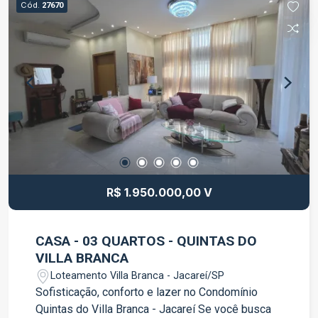
Cód.
27670
e Hotel Ibis. Alto fluxo de pessoas.
Estacionamento rotativo para clientes. Segurança,
portaria e infraestrutura moderna. Agende uma
visita e conheça esta excelente oportunidade
para o seu negócio.
R$ 1.950.000,00 V
CASA - 03 QUARTOS - QUINTAS DO
VILLA BRANCA
Loteamento Villa Branca - Jacareí/SP
Sofisticação, conforto e lazer no Condomínio
Quintas do Villa Branca - Jacareí Se você busca