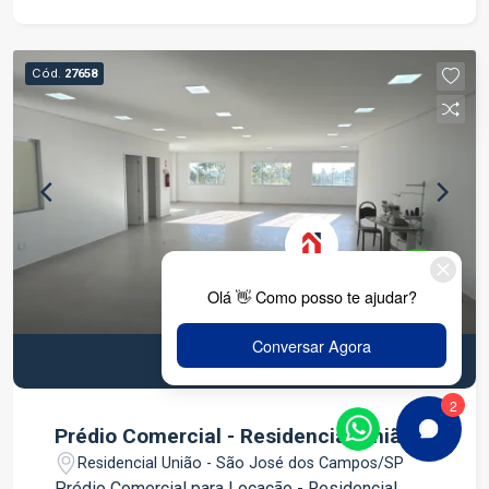
coworkings e outros segmentos. Térreo Garagem
para 4 veículos Sala ampla Cozinha 2 dormitórios
1 banheiro Piso Superior 4 dormitórios, sendo 2
Cód.
27658
suítes 1 banheiro social Varanda Último Piso Sala
Cozinha 2 dormitórios 1 banheiro social Varanda
Ambientes amplos, bem distribuídos e arejados
Excelente localização no Morumbi, com fácil
acesso às principais vias, comércios e serviços
Ideal para uso residencial ou comercial. Entre em
contato para mais informações e agende uma
visita para conhecer este excelente imóvel.
R$ 28.000,00
R$ 25.000,00 L
Prédio Comercial - Residencial União.
Residencial União - São José dos Campos/SP
Prédio Comercial para Locação - Residencial