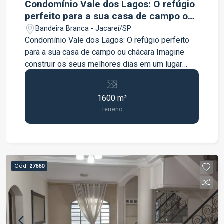
Condomínio Vale dos Lagos: O refúgio
perfeito para a sua casa de campo ou
chácara
Bandeira Branca - Jacareí/SP
Condomínio Vale dos Lagos: O refúgio perfeito
para a sua casa de campo ou chácara Imagine
construir os seus melhores dias em um lugar
onde a natureza e a segurança caminham juntas.
O Condomínio Vale dos Lagos oferece a
1600 m²
tranquilidade do campo com o conforto da
Terreno
cidade. Uma infraestrutura completa de lazer e
bem-estar: Segurança total: Duas portarias 24h e
ronda/vigilância constante. Contato com a
natureza: 320 mil m² de área de preservação
ambiental, diversas nascentes e 2 lagos com
Cód.
27660
pesca livre. Lazer e esportes: Pista de
caminhada ao redor dos lagos, academia ao ar
livre, campo de futebol, quadra de areia e vários
quiosques para momentos de descanso. Para as
crianças: 2 áreas de playground completas e