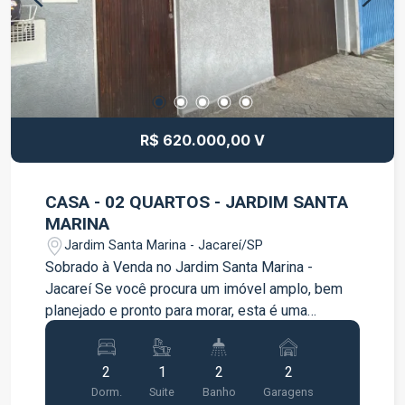
clientes e colaboradores. Entre em contato para
mais informações e agende uma visita.
R$ 620.000,00 V
CASA - 02 QUARTOS - JARDIM SANTA
MARINA
Jardim Santa Marina - Jacareí/SP
Sobrado à Venda no Jardim Santa Marina -
Jacareí Se você procura um imóvel amplo, bem
planejado e pronto para morar, esta é uma
excelente oportunidade! Localizado no bairro
Jardim Santa Marina, este sobrado oferece
2
1
2
2
ambientes confortáveis, ótima distribuição dos
Dorm.
Suite
Banho
Garagens
espaços e acabamento de qualidade. O imóvel