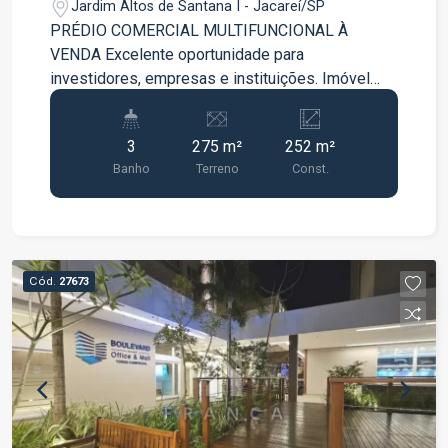
Jardim Altos de Santana I - Jacareí/SP
PRÉDIO COMERCIAL MULTIFUNCIONAL À
VENDA Excelente oportunidade para
investidores, empresas e instituições. Imóvel
comercial de excelente padrão, atualmente
utilizado como templo religioso, com estrutura
3
275 m²
252 m²
versátil e pronto para receber diversos tipos de
Banho
Terreno
Const.
atividades. Sua configuração permite utilização
imediata ou adaptação para igrejas, escolas,
clínicas, centros de treinamento, empresas,
escritórios, academias, cursos
profissionalizantes, instituições de ensino,
Cód.
27673
centros de eventos e diversas outras finalidades
comerciais. Pavimento Térreo Salão principal
amplo, com pé-direito alto e excelente iluminação
natural; Acesso por rampa para pessoas com
mobilidade reduzida; Banheiro acessível (PNE);
Saída de emergência lateral; Sala administrativa;
Hall de entrada. Pavimento Inferior Cozinha