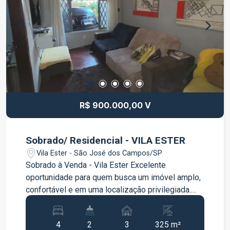
completo, pensado para toda a família, com:
Churrasqueira; Academia; Salão de festas;
Brinquedoteca na cobertura. A localização é outro
grande diferencial: no Jardim Flórida, com fácil
acesso às regiões centrais de Jacareí, às
principais rodovias e próximo a supermercados,
escolas, farmácias, comércios e diversos
serviços, garantindo mais praticidade para sua
rotina. Entre em contato e agende sua visita.
R$ 900.000,00 V
Venha conhecer de perto o seu novo lar!
Sobrado/ Residencial - VILA ESTER
Vila Ester - São José dos Campos/SP
Sobrado à Venda - Vila Ester Excelente
oportunidade para quem busca um imóvel amplo,
confortável e em uma localização privilegiada.
Este sobrado, localizado na Vila Ester, possui
325 m² de área construída, oferecendo espaços
4
2
3
325 m²
bem distribuídos para toda a família. Destaques