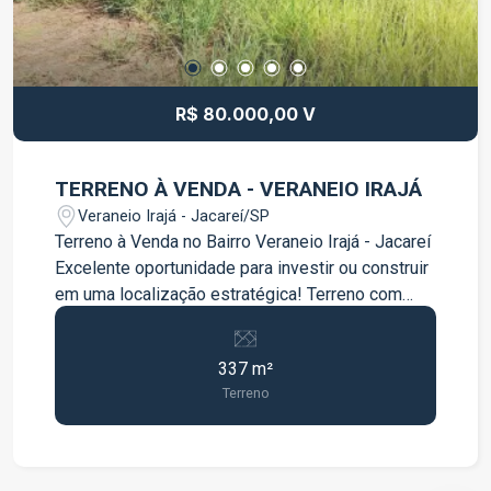
R$ 80.000,00 V
TERRENO À VENDA - VERANEIO IRAJÁ
Veraneio Irajá - Jacareí/SP
Terreno à Venda no Bairro Veraneio Irajá - Jacareí
Excelente oportunidade para investir ou construir
em uma localização estratégica! Terreno com
337 m², situado no bairro Veraneio Irajá, em
Jacareí, com localização privilegiada às margens
337 m²
da Rodovia Presidente Dutra, oferecendo fácil
Terreno
acesso ao centro da cidade, São José dos
Campos e às principais vias da região.
Destaques do imóvel: 337 m² de área total;
Terreno com excelente potencial para construção;