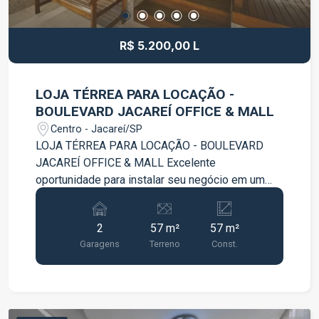
R$ 5.200,00 L
LOJA TÉRREA PARA LOCAÇÃO -
BOULEVARD JACAREÍ OFFICE & MALL
Centro - Jacareí/SP
LOJA TÉRREA PARA LOCAÇÃO - BOULEVARD
JACAREÍ OFFICE & MALL Excelente
oportunidade para instalar seu negócio em um
dos empreendimentos comerciais mais
modernos de Jacareí. Loja térrea com 57 m² de
2
57 m²
57 m²
área privativa. Possui 2 vagas de garagem
Garagens
Terreno
Const.
privativas. Excelente visibilidade e fácil acesso.
Ideal para comércio, serviços, clínicas,
escritórios, estética, cafeteria e diversas outras
atividades. Localização privilegiada no Centro de
Jacareí. Complexo que reúne torre comercial, mall