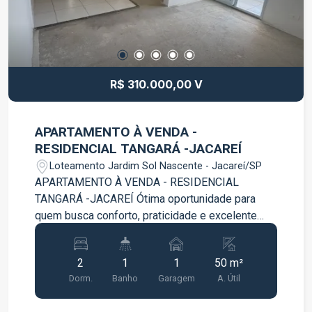
moradia.
R$ 310.000,00 V
APARTAMENTO À VENDA -
RESIDENCIAL TANGARÁ -JACAREÍ
Loteamento Jardim Sol Nascente - Jacareí/SP
APARTAMENTO À VENDA - RESIDENCIAL
TANGARÁ -JACAREÍ Ótima oportunidade para
quem busca conforto, praticidade e excelente
custo-benefício. Apartamento com 2 dormitórios,
sala aconchegante, cozinha, banheiro e 1 vaga de
2
1
1
50 m²
garagem. Imóvel bem distribuído, com ambientes
Dorm.
Banho
Garagem
A. Útil
funcionais e ideal para casais, famílias ou
investidores. Localizado no Residencial Tangará,