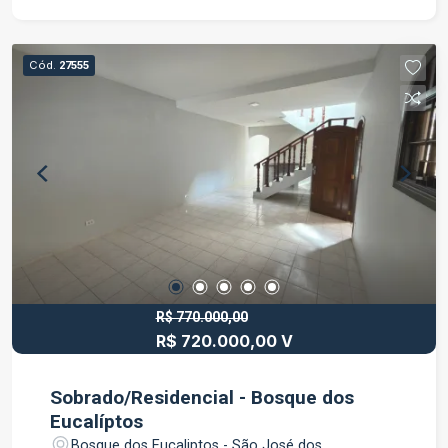
em Jacareí, com fácil acesso a comércios,
escolas, supermercados, transporte público e
demais conveniências da região. Agende uma
Cód.
27555
visita e venha conhecer este excelente imóvel.
R$ 770.000,00
R$ 720.000,00 V
Sobrado/Residencial - Bosque dos
Eucalíptos
Bosque dos Eucaliptos - São José dos