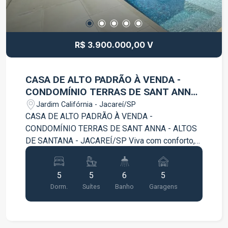
R$ 3.900.000,00 V
CASA DE ALTO PADRÃO À VENDA -
CONDOMÍNIO TERRAS DE SANT ANNA
- ALTOS DE SANTANA - JACAREÍ/SP
Jardim Califórnia - Jacareí/SP
CASA DE ALTO PADRÃO À VENDA -
CONDOMÍNIO TERRAS DE SANT ANNA - ALTOS
DE SANTANA - JACAREÍ/SP Viva com conforto,
sofisticação e segurança em uma das regiões
mais valorizadas de Jacareí. Esta linda casa de
5
5
6
5
alto padrão está localizada no Condomínio Terras
Dorm.
Suítes
Banho
Garagens
de Sant Anna, no bairro Altos de Santana, um dos
bairros mais arborizados da cidade, com
excelente localização e fácil acesso a
comércios, serviços e principais vias. Com