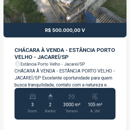
R$ 500.000,00 V
CHÁCARA À VENDA - ESTÂNCIA PORTO
VELHO - JACAREÍ/SP
Estância Porto Velho - Jacareí/SP
CHÁCARA À VENDA - ESTÂNCIA PORTO VELHO -
JACAREÍ/SP Excelente oportunidade para quem
busca tranquilidade, contato com a natureza e
qualidade de vida. Chácara localizada na Estância
Porto Velho, em Jacareí/SP, com terreno de
3
2
3000 m²
105 m²
3.000 m² e área construída de 105 m². 3 quartos,
Dorm.
Banho
Terreno
A. Útil
sendo 1 suíte Sala ampla e aconchegante
Cozinha 2 banheiros Terreno amplo com
excelente aproveitamento, ideal para lazer,