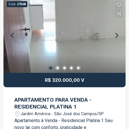
banheiro; Sala aconchegante para dois
Cód.
27568
ambientes; Cozinha com móveis planejados;
Cooktop instalado; 1 vaga de garagem coberta. O
imóvel é ideal para quem busca comodidade e
funcionalidade, em um condomínio tranquilo e
com fácil acesso aos principais pontos da
cidade. Agende sua visita e venha conhecer este
excelente apartamento!
R$ 320.000,00 V
APARTAMENTO PARA VENDA -
RESIDENCIAL PLATINA 1
Jardim América - São José dos Campos/SP
Apartamento à Venda - Residencial Platina 1 Seu
novo lar com conforto, praticidade e