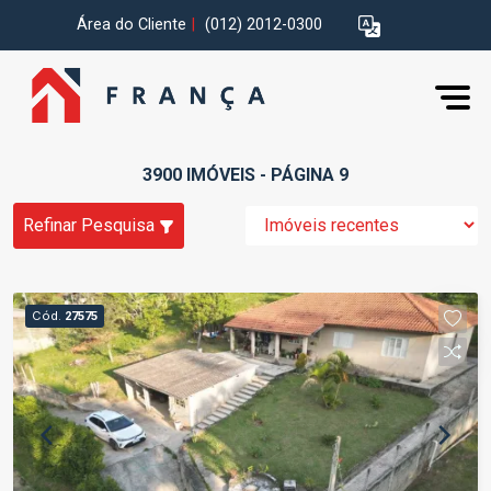
Área do Cliente
|
(012) 2012-0300
3900 IMÓVEIS - PÁGINA 9
Refinar Pesquisa
Cód.
27575