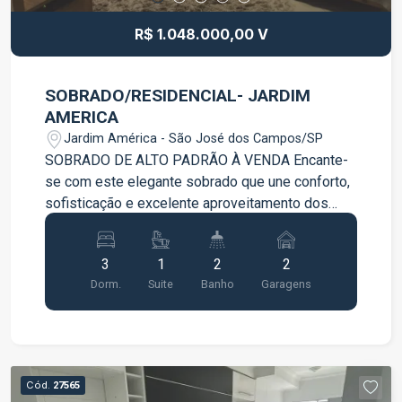
R$ 1.048.000,00 V
SOBRADO/RESIDENCIAL- JARDIM
AMERICA
Jardim América - São José dos Campos/SP
SOBRADO DE ALTO PADRÃO À VENDA Encante-
se com este elegante sobrado que une conforto,
sofisticação e excelente aproveitamento dos
espaços. Um imóvel pensado para quem valoriza
qualidade de vida, ambientes modernos e
3
1
2
2
acabamentos diferenciados. Com 147m² de área
Dorm.
Suite
Banho
Garagens
total, o imóvel conta com 3 dormitórios, sendo
uma suíte master com closet e ar-condicionado
Terceiro dormitório atualmente configurado como
escritório, também equipado com ar-
condicionado Móveis planejados de alta
Cód.
27565
qualidade em todos os ambientes, incluindo