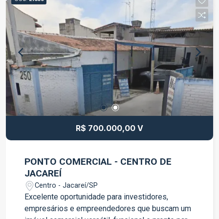
para moradores; Estacionamento externo para
visitantes; Portaria on-line 24 horas com acesso
por reconhecimento facial; Bicicletário; Ambiente
seguro e bem organizado. Localizado em uma
região com fácil acesso aos principais pontos da
cidade, próximo a comércios, escolas, serviços e
vias de acesso. Agende uma visita e conheça
este excelente imóvel.
R$ 700.000,00 V
PONTO COMERCIAL - CENTRO DE
JACAREÍ
Centro - Jacareí/SP
Excelente oportunidade para investidores,
empresários e empreendedores que buscam um