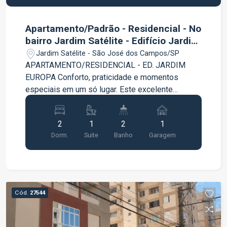
Apartamento/Padrão - Residencial - No
bairro Jardim Satélite - Edifício Jardim
Europa
Jardim Satélite - São José dos Campos/SP
APARTAMENTO/RESIDENCIAL - ED. JARDIM
EUROPA Conforto, praticidade e momentos
especiais em um só lugar. Este excelente
apartamento com ambientes bem distribuídos e
acabamentos que proporcionam mais
2
1
2
1
comodidade para o seu dia a dia. 02 dormitórios,
Dorm.
Suite
Banho
Garagem
sendo 01 suíte Sala ampla e aconchegante
Cozinha com armários planejados Banheiros com
armários Sacada com churrasqueira Um imóvel
ideal para quem valoriza conforto, funcionalidade
e qualidade de vida. Agende sua visita e venha
Cód.
27544
conhecer seu novo lar!