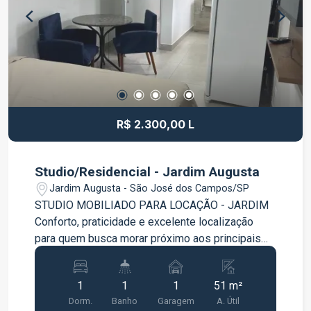
dormitórios, sendo 1 suíte; Escritório que pode
ser utilizado como quarto; Sala ampla; Cozinha
espaçosa com móveis; Área gourmet com
churrasqueira; Ambientes amplos e bem
distribuídos. Agende sua visita e venha conhecer
seu novo lar!
R$ 2.300,00 L
Studio/Residencial - Jardim Augusta
Jardim Augusta - São José dos Campos/SP
STUDIO MOBILIADO PARA LOCAÇÃO - JARDIM
Conforto, praticidade e excelente localização
para quem busca morar próximo aos principais
polos empresariais, tecnológicos e educacionais
da cidade. Totalmente mobiliado e pronto para
1
1
1
51 m²
morar, este imóvel oferece um ambiente
Dorm.
Banho
Garagem
A. Útil
acolhedor e funcional, ideal para profissionais,