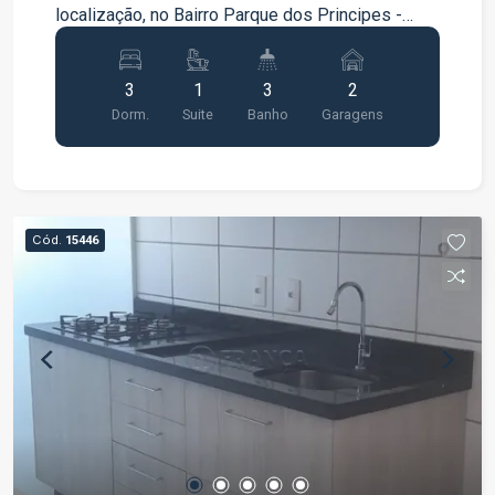
localização, no Bairro Parque dos Principes -
Próximo a Academia, Restaurante, Colégio.
AGENDE SUA VISITA!!!!
3
1
3
2
Dorm.
Suite
Banho
Garagens
Cód.
15446