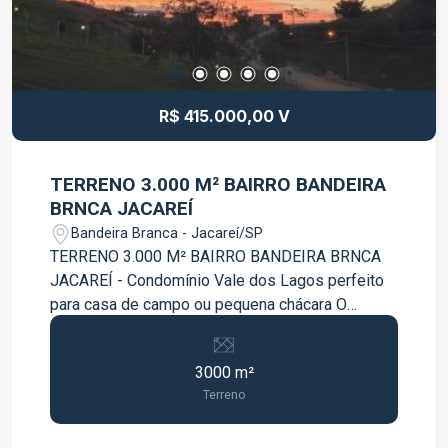
R$ 415.000,00 V
TERRENO 3.000 M² BAIRRO BANDEIRA
BRNCA JACAREÍ
Bandeira Branca - Jacareí/SP
TERRENO 3.000 M² BAIRRO BANDEIRA BRNCA
JACAREÍ - Condomínio Vale dos Lagos perfeito
para casa de campo ou pequena chácara O
condomínio oferece: - Ronda/ vigilância - 2
Portarias 24h - Pista de caminhada em volta dos
3000 m²
lagos - Academia ao céu aberto - 2 áreas de
Terreno
playground para as crianças - Campo de Futebol -
Quadra de areia - 2 lagos com pesca livre -