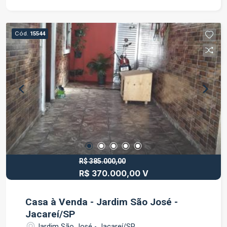
social Sala confortável Cozinha Área de serviço 2
vagas de garagem Um imóvel ideal para quem
deseja morar bem em Jacareí, com espaço,
Cód.
15544
comodidade e fácil acesso aos principais pontos
da cidade. Agende sua visita e venha conhecer
seu novo lar!
R$ 385.000,00
R$ 370.000,00 V
Casa à Venda - Jardim São José -
Jacareí/SP
Jardim São José - Jacareí/SP