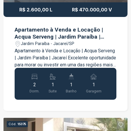
R$ 2.600,00 L
R$ 470.000,00 V
Apartamento à Venda e Locação |
Acqua Serveng | Jardim Paraíba |
Jacareí
Jardim Paraíba - Jacareí/SP
Apartamento à Venda e Locação | Acqua Serveng
| Jardim Paraíba | Jacareí Excelente oportunidade
para morar ou investir em uma das regiões mais
valorizadas da cidade, com fácil acesso ao
centro de Jacareí. Apartamento bem distribuído,
2
1
1
1
funcional e pronto para uso: 2 quartos, sendo 1
Dorm.
Suite
Banho
Garagem
suíte Dormitório do casal com armário planejado
Banheiro social Sala aconchegante Cozinha com
armários planejados e cooktop instalado Área de
serviço Chuveiro a gás e elétrico 1 vaga de
garagem O imóvel oferece praticidade no dia a
Cód.
15375
dia, com ambientes planejados e ótima