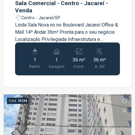
Sala Comercial - Centro - Jacareí -
Venda
Centro - Jacareí/SP
Linda Sala Nova no no Boulevard Jacareí Office &
Mall 14º Andar 36m² Pronta para o seu negócio
Localização Privilegiada Infraestrutura e
sofisticação *Analisa proposta na compra de 2
Salas (Ref 15134 e 15135) *Analisa permuta
1
1
36 m²
36 m²
como parte de pagamento *Documentação em
Banho
Garagem
Const.
A. Útil
ordem Video: https://www.youtube.com/watch?
v=VJRZ2bCFoSI&t=10s Agende a sua Visita!
Cód.
15134