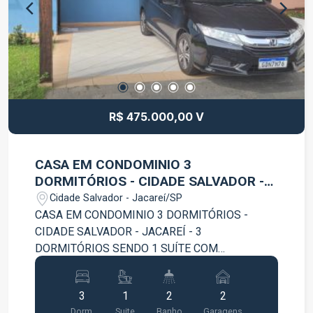
principais vias da cidade. Uma ótima
oportunidade para quem deseja conquistar seu
novo lar em Jacareí. Agende sua visita e venha
conhecer este excelente imóvel.
R$ 475.000,00 V
CASA EM CONDOMINIO 3
DORMITÓRIOS - CIDADE SALVADOR -
JACAREÍ
Cidade Salvador - Jacareí/SP
CASA EM CONDOMINIO 3 DORMITÓRIOS -
CIDADE SALVADOR - JACAREÍ - 3
DORMITÓRIOS SENDO 1 SUÍTE COM
HIDROMASSAGEM - 1 WC - SALA - COZINHA -
ÁREA DE SERVIÇO - 2 VAGAS DE GARAGEM
3
1
2
2
COBERTA AGENDE SUA VISITA!!!
Dorm.
Suite
Banho
Garagens