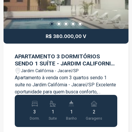
R$ 380.000,00 V
APARTAMENTO 3 DORMITÓRIOS
SENDO 1 SUÍTE - JARDIM CALIFORNIA
- JACAREÍ
Jardim Califórnia - Jacareí/SP
Apartamento à venda com 3 quartos sendo 1
suíte no Jardim Califórnia - Jacareí/SP Excelente
oportunidade para quem busca conforto,
praticidade e uma ótima localização. Localizado
no Residencial Tropical, este apartamento possui
3
1
1
2
ambientes bem distribuídos e oferece todo o
Dorm.
Suite
Banho
Garagens
conforto que sua família merece. Características
do imóvel: 3 quartos, sendo 1 suíte Banheiro