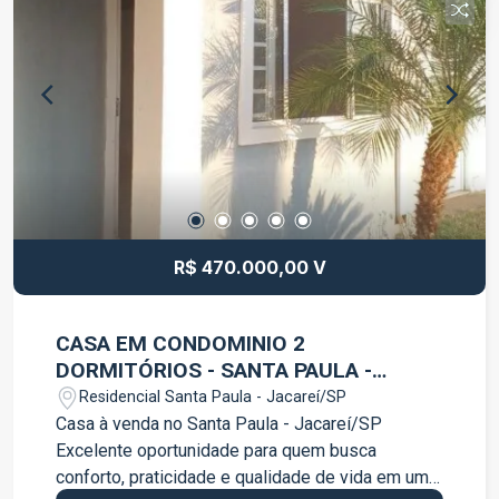
funcionalidade. Localizado no condomínio Acqua
Serveng, no bairro Jardim Paraíba, próximo ao
centro, comércios, escolas, supermercados e
serviços essenciais. Uma excelente opção para
quem busca conforto, localização e qualidade de
vida. Agende sua visita e conheça essa
oportunidade!
R$ 470.000,00 V
CASA EM CONDOMINIO 2
DORMITÓRIOS - SANTA PAULA -
JACAREÍ
Residencial Santa Paula - Jacareí/SP
Casa à venda no Santa Paula - Jacareí/SP
Excelente oportunidade para quem busca
conforto, praticidade e qualidade de vida em um