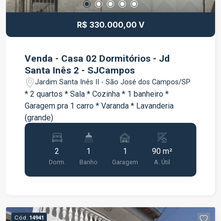
R$ 330.000,00 V
Venda - Casa 02 Dormitórios - Jd
Santa Inês 2 - SJCampos
Jardim Santa Inês II - São José dos Campos/SP
* 2 quartos * Sala * Cozinha * 1 banheiro *
Garagem pra 1 carro * Varanda * Lavanderia
(grande)
2
1
1
90 m²
Dorm.
Banho
Garagem
A. Útil
Cód.
14941