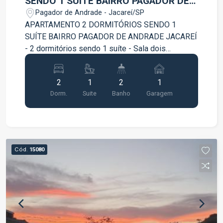
SENDO 1 SUÍTE BAIRRO PAGADOR DE
ANDRADE JACAREÍ
Pagador de Andrade - Jacareí/SP
APARTAMENTO 2 DORMITÓRIOS SENDO 1
SUÍTE BAIRRO PAGADOR DE ANDRADE JACAREÍ
- 2 dormitórios sendo 1 suíte - Sala dois
ambientes - Cozinha - 2 Banheiros - Lavabo -
Área de serviços - 1 Vagas de garagem
2
1
2
1
Diferenciais Exclusivos: - Suíte com closet -
Dorm.
Suite
Banho
Garagem
Armário dormitório - Armário cozinha - Ar
condicionado em todos os cômodos - fogão -
Geladeira - Andar alto Área de lazer: - Salão de
festas - Playground - Churrasqueira AGENDE SUA
VISITA!!!
Cód.
15080