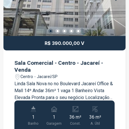
R$ 390.000,00 V
Sala Comercial - Centro - Jacareí -
Venda
Centro - Jacareí/SP
Linda Sala Nova no no Boulevard Jacareí Office &
Mall 14º Andar 36m² 1 vaga 1 Banheiro Vista
Elevada Pronta para o seu negócio Localização
Privilegiada Infraestrutura e sofisticação *Analisa
proposta na compra de 2 Salas (Ref 15134 e
1
1
36 m²
36 m²
15135) *Analisa permuta como parte de
Banho
Garagem
Const.
A. Útil
pagamento *Documentação em ordem Video: