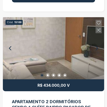
https://www.youtube.com/watch?
v=VJRZ2bCFoSI&t=10s Agende a sua Visita!
Cód.
15100
R$ 434.000,00 V
APARTAMENTO 2 DORMITÓRIOS