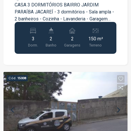
CASA 3 DORMITÓRIOS BAIRRO JARDIM
PARAÍBA JACAREÍ - 3 dormitórios - Sala ampla -
2 banheiros - Cozinha - Lavanderia - Garagem
para 2 carros - Ponto comercial AGENDE SUA
VISITA!!!
3
2
2
150 m²
Dorm.
Banho
Garagens
Terreno
Cód.
15008