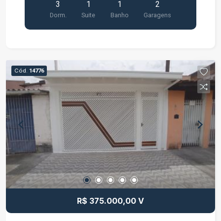
3
1
1
2
Dorm.
Suite
Banho
Garagens
Cód.
14776
R$ 375.000,00 V