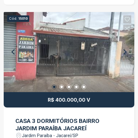
Diversas nascentes - Vários quiosques - 320 mil
metros de área de preservação Localização: * 6
minutos do Centro de Jacareí - SP * 3 minutos do
Cód.
15010
Supermercado Shibata * 800 metros da Rodovia
Dom Pedro * 1.5km da Rodovia Ayrton Senna *
2km da Rodovia Presidente Dutra * 800 metros
do Senai e Sesi O terreno está quitado,
escriturado, com registro de imóveis, impostos e
taxas em dia, pronto para transferência. AGENDE
SUA VISITA!!!
R$ 400.000,00 V
CASA 3 DORMITÓRIOS BAIRRO
JARDIM PARAÍBA JACAREÍ
Jardim Paraíba - Jacareí/SP