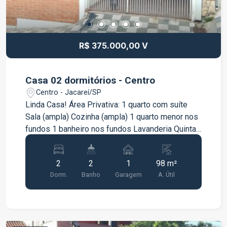
R$ 375.000,00 V
Casa 02 dormitórios - Centro
Centro - Jacareí/SP
Linda Casa! Área Privativa: 1 quarto com suíte
Sala (ampla) Cozinha (ampla) 1 quarto menor nos
fundos 1 banheiro nos fundos Lavanderia Quintal
com espaço bom 98 m² de área construída
Somente Venda Venha Conferir!
2
2
1
98 m²
Dorm.
Banho
Garagem
A. Útil