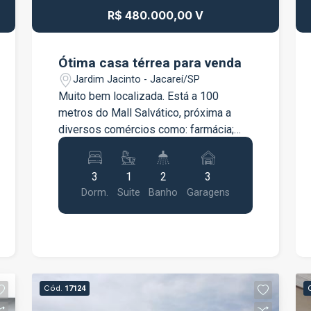
R$ 480.000,00 V
Ótima casa térrea para venda
Jardim Jacinto - Jacareí/SP
Muito bem localizada. Está a 100
metros do Mall Salvático, próxima a
diversos comércios como: farmácia;
correios; casa lotérica; ótica; imobiliária,
entre vários outros. Saída fácil para
3
1
2
3
Dutra. Possui 3 dormitórios, sendo uma
Dorm.
Suite
Banho
Garagens
suíte, 2 banheiros, uma sala com lareira.
Edícula nos fundos.
Cód.
17124