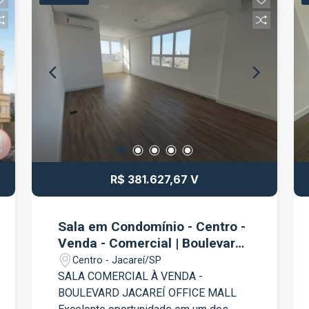
R$ 381.627,67 V
Sala em Condomínio - Centro -
Venda - Comercial | Boulevard
Jacareí Offices & Mall
Centro - Jacareí/SP
SALA COMERCIAL À VENDA -
BOULEVARD JACAREÍ OFFICE MALL