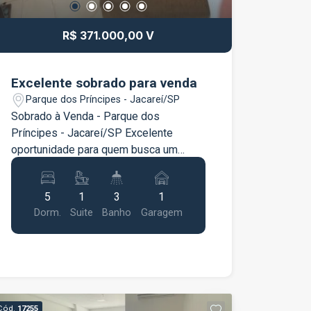
R$ 371.000,00 V
Excelente sobrado para venda
Parque dos Príncipes - Jacareí/SP
Sobrado à Venda - Parque dos
Príncipes - Jacareí/SP Excelente
oportunidade para quem busca um
sobrado espaçoso, confortável e com
ótima estrutura para acomodar toda a
5
1
3
1
família. Localizado no Parque dos
Dorm.
Suite
Banho
Garagem
Príncipes, em Jacareí, este imóvel
oferece ambientes amplos e bem
distribuídos, proporcionando
praticidade, conforto e momentos
especiais com a família e amigos. O
imóvel dispõe de: 5 quartos, sendo 1
Cód.
17255