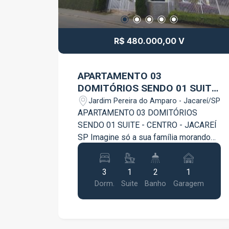
R$ 480.000,00 V
APARTAMENTO 03
DOMITÓRIOS SENDO 01 SUITE
- CENTRO - JACAREÍ SP
Jardim Pereira do Amparo - Jacareí/SP
APARTAMENTO 03 DOMITÓRIOS
SENDO 01 SUITE - CENTRO - JACAREÍ
SP Imagine só a sua família morando
com conforto, elegância e muito estilo!
Venha morar numa residência Super
3
1
2
1
charmosa e moderna, no bairro Centro,
Dorm.
Suite
Banho
Garagem
em Jacareí. Próximo ao parque da
cidade, bancos, Supermercado,
Farmácia, escola uma ótima localização
perto de tudo o que você precisa. - 03