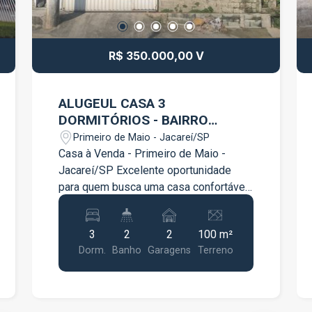
R$ 350.000,00 V
ALUGEUL CASA 3
DORMITÓRIOS - BAIRRO
PRIMEIRO DE MAIO - JACAREÍ
Primeiro de Maio - Jacareí/SP
Casa à Venda - Primeiro de Maio -
Jacareí/SP Excelente oportunidade
para quem busca uma casa confortável,
espaçosa e com ambientes ideais para
aproveitar bons momentos em família.
3
2
2
100 m²
Localizada no bairro Primeiro de Maio,
Dorm.
Banho
Garagens
Terreno
em Jacareí, esta residência oferece
praticidade, funcionalidade e uma ótima
distribuição dos espaços. O imóvel
dispõe de: 3 quartos, sendo 1 com ar-