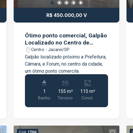
R$ 450.000,00 V
Ótimo ponto comercial, Galpão
Localizado no Centro de
Jacareí, ao lado da Prefeitura.
Centro - Jacareí/SP
Galpão localizado próximo a Prefeitura,
Câmara, e Forum, no centro da cidade,
um ótimo ponto comercila.
1
155 m²
115 m²
Banho
Terreno
Const.
Cód.
17262