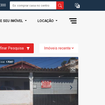
0300
IE SEU IMÓVEL
LOCAÇÃO
finar Pesquisa
Cód.
17587