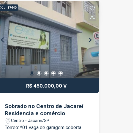
Dormitórios; - Sala; - Banheiro; -
Cód.
17440
Cozinha; - Área de serviço; - Edícula
com 01 quartos e banheiro; Agende já
sua visita!!!!!
R$ 450.000,00 V
Sobrado no Centro de Jacareí
Residencia e comércio
Centro - Jacareí/SP
Térreo: *01 vaga de garagem coberta