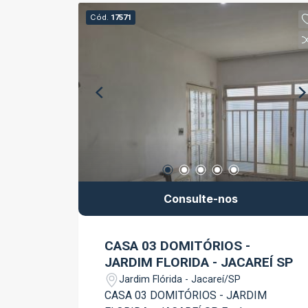
Dormitórios sendo 01 suíte; - 02
Cód.
17571
Banheiros; - Sala ampla; - Cozinha; -
Área de Serviço; - Garagem; Agende já
sua visita!!!!
Consulte-nos
CASA 03 DOMITÓRIOS -
JARDIM FLORIDA - JACAREÍ SP
Jardim Flórida - Jacareí/SP
CASA 03 DOMITÓRIOS - JARDIM