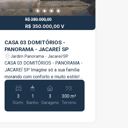
R$ 380.000,00
R$ 350.000,00 V
CASA 03 DOMITÓRIOS -
PANORAMA - JACAREÍ SP
Jardim Panorama - Jacareí/SP
CASA 03 DOMITÓRIOS - PANORAMA -
JACAREÍ SP Imagine só a sua família
morando com conforto e muito estilo!
Venha morar numa residência super
charmosa , no bairro Panorama, em
3
1
3
300 m²
Jacareí. Um dos bairros mais
Dorm.
Banho
Garagens
Terreno
arborizados da cidade, com ótima
localização e perto de tudo o que você
precisa. É uma casa grande, espaçosa,
com 300m² de terreno. - 03