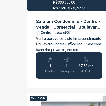
R$ 330.000,00
R$ 328.020,47 V
Sala em Condomínio - Centro -
Venda - Comercial | Boulevard
Jacareí Offices & Mall
Centro - Jacareí/SP
Venha aproveitar este Empreendimento
Boulevard Jacareí Office Mall. Sala com
banheiro privativo, em um
empreendimento moderno com
shopping multi-mall, estacionamento
1
1
27.68 m²
rotativo, Ibis Hotel e segurança 24
Banho
Garagem
A. Útil
horas. Agende já sua visita com um dos
nosso especialistas!!!!!
Cód.
17147