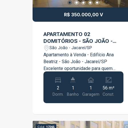
R$ 350.000,00 V
APARTAMENTO 02
DOMITÓRIOS - SÃO JOÃO -
JACAREÍ SP
São João - Jacareí/SP
Apartamento à Venda - Edifício Ana
Beatriz - São João - Jacareí/SP
Excelente oportunidade para quem
busca conforto, praticidade e uma
localização privilegiada em Jacareí.
2
1
1
56 m²
Este lindo apartamento está localizado
Dorm.
Banho
Garagem
Const.
no bairro São João, próximo a feira
livre, farmácias, escolas, comércios e a
apenas 5 minutos do centro da cidade,
proporcionando facilidade e
comodidade para o dia a dia. O imóvel
Cód.
17265