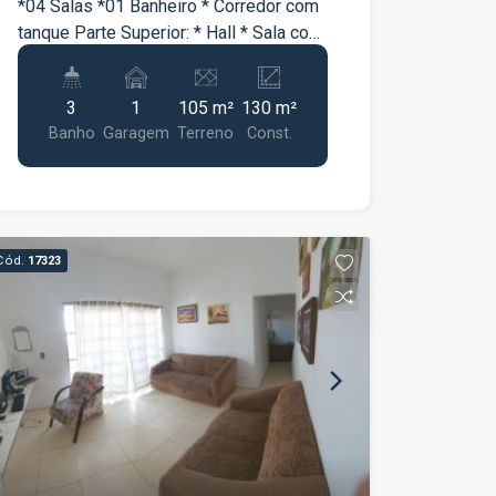
*04 Salas *01 Banheiro * Corredor com
tanque Parte Superior: * Hall * Sala com
sacada *Cozinha *Suíte * Banheiro *
3
1
105 m²
130 m²
Banho
Garagem
Terreno
Const.
Cód.
17323