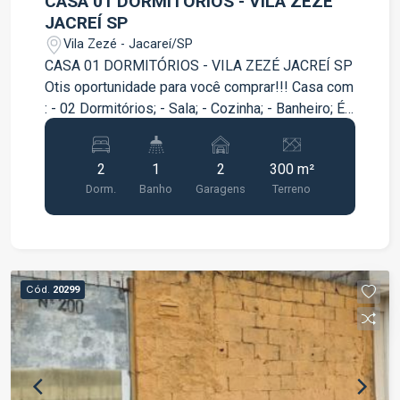
CASA 01 DORMITÓRIOS - VILA ZEZÉ
JACREÍ SP
Vila Zezé - Jacareí/SP
CASA 01 DORMITÓRIOS - VILA ZEZÉ JACREÍ SP
Otis oportunidade para você comprar!!! Casa com
: - 02 Dormitórios; - Sala; - Cozinha; - Banheiro; É
uma casa grande, espaçosa, com 122,68 m² de
área construída e 305m² de terreno. Agende já
2
1
2
300 m²
sua visita !!!
Dorm.
Banho
Garagens
Terreno
Cód.
20299