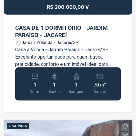
R$ 200.000,00 V
CASA DE 1 DORMITÓRIO - JARDIM
PARAÍSO - JACAREÍ
Jardim Yolanda - Jacareí/SP
Casa à Venda - Jardim Paraíso - Jacareí/SP
Excelente oportunidade para quem busca
praticidade, conforto e um imóvel ideal para
morar ou investir. Localizada no Jardim Paraíso,
em Jacareí, esta casa oferece ambientes bem
1
1
1
70 m²
distribuídos e uma ótima opção para quem
Dorm.
Banho
Garagem
Terreno
deseja conquistar seu próprio imóvel em uma
região tranquila e com fácil acesso aos principais
pontos da cidade. O imóvel conta com: 1 quarto
Sala confortável Cozinha funcional Banheiro Área
de serviço 1 vaga de garagem Uma excelente
Cód.
20795
opção para quem procura um imóvel compacto,