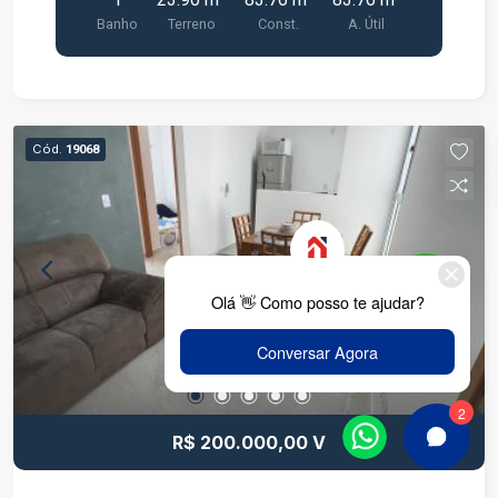
Banho
Terreno
Const.
A. Útil
Cód.
19068
R$ 200.000,00 V