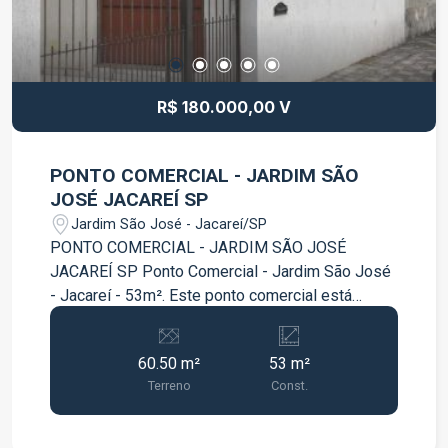
R$ 180.000,00 V
PONTO COMERCIAL - JARDIM SÃO
JOSÉ JACAREÍ SP
Jardim São José - Jacareí/SP
PONTO COMERCIAL - JARDIM SÃO JOSÉ
JACAREÍ SP Ponto Comercial - Jardim São José
- Jacareí - 53m². Este ponto comercial está
localizada no Jardim São José em Jacareí,
possui fácil acesso às principais vias da cidade.
60.50 m²
53 m²
>> ESTUDO PERMUTA << Conheça um pouco
Terreno
Const.
mais das características deste imóvel. - Área do
terreno 60,50m² - Área construída 53m² - 2
Banheiros - Cozinha - Sala Ampla - Escritório - Ar