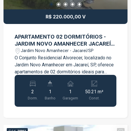
R$ 220.000,00 V
APARTAMENTO 02 DORMITÓRIOS -
JARDIM NOVO AMANHECER JACAREÍ
SP
Jardim Novo Amanhecer - Jacareí/SP
O Conjunto Residencial Alvorecer, localizado no
Jardim Novo Amanhecer em Jacareí, SP, oferece
apartamentos de 02 dormitórios ideais para
famílias que buscam um ambiente confortável e
acolhedor. O conjunto foi projetado com o
2
1
1
50.21 m²
objetivo de proporcionar qualidade de vida e
Dorm.
Banho
Garagem
Const.
bem-estar aos moradores, promovendo uma
atmosfera tranquila e agradável. Cada
apartamento possui os seguintes espaços: 02
Dormitórios: Os apartamentos têm dois quartos,
o que oferece a possibilidade de acomodar
Cód.