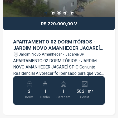
R$ 220.000,00 V
APARTAMENTO 02 DORMITÓRIOS -
JARDIM NOVO AMANHECER JACAREÍ
SP
Jardim Novo Amanhecer - Jacareí/SP
APARTAMENTO 02 DORMITÓRIOS - JARDIM
NOVO AMANHECER JACAREÍ SP O Conjunto
Residencial Alvorecer foi pensado para que você
e sua família construam memórias. Um espaço
que agrega qualidade de vida e bem estar,
2
1
1
50.21 m²
proporcionando tranquilidade em habitar. Contem:
Dorm.
Banho
Garagem
Const.
- 02 Dormitórios; - Sala ampla e arejada; -
Cozinha; - Área de Serviço; - Garagem. Agende já
sua visita!!!!