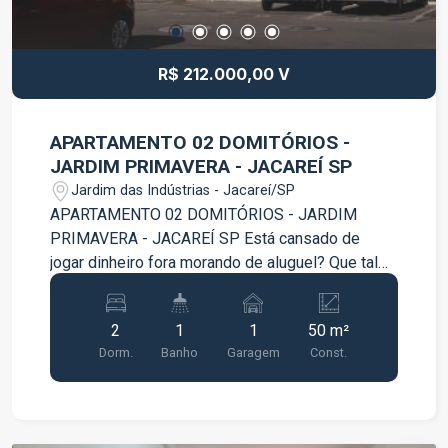
R$ 212.000,00 V
APARTAMENTO 02 DOMITÓRIOS -
JARDIM PRIMAVERA - JACAREÍ SP
Jardim das Indústrias - Jacareí/SP
APARTAMENTO 02 DOMITÓRIOS - JARDIM
PRIMAVERA - JACAREÍ SP Está cansado de
jogar dinheiro fora morando de aluguel? Que tal
morar no que é seu? Lindo apartamento super
charmoso, localizado em um dos bairros que
2
1
1
50 m²
mais cresce em Jacareí. - 02 Dormitórios; - Sala;
Dorm.
Banho
Garagem
Const.
- Cozinha; - Área de Serviço; - Garagem; Agende
já sua visita !!!