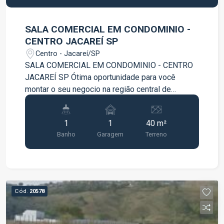
SALA COMERCIAL EM CONDOMINIO -
CENTRO JACAREÍ SP
Centro - Jacareí/SP
SALA COMERCIAL EM CONDOMINIO - CENTRO
JACAREÍ SP Ótima oportunidade para você
montar o seu negocio na região central de
Jacareí. Sala com ótima localização próximo a
comércios, INSS, Bancos, Santa Casa além de
1
1
40 m²
contar com uma ótima vista !!!! - Sala ampla; -
Banho
Garagem
Terreno
Cozinha; - Recepção; - Banheiros privativo com
lavabo; Agende já sua visita !!!!
Cód.
20578