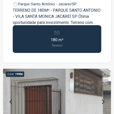
JACAREÍ SP
Parque Santo Antônio - Jacareí/SP
TERRENO DE 180M² - PARQUE SANTO ANTONIO
- VILA SANTA MONICA JACAREÍ SP Ótima
oportunidade para investimento. Terreno com
180m², ótima localização, documentação ok;
Agende já sua visita !!!!
180 m²
Terreno
Cód.
19906