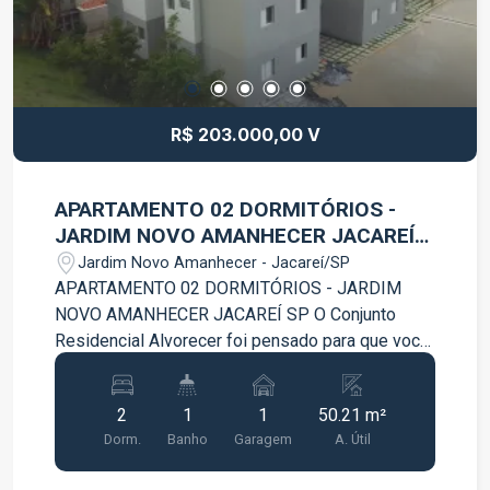
R$ 203.000,00 V
APARTAMENTO 02 DORMITÓRIOS -
JARDIM NOVO AMANHECER JACAREÍ
SP
Jardim Novo Amanhecer - Jacareí/SP
APARTAMENTO 02 DORMITÓRIOS - JARDIM
NOVO AMANHECER JACAREÍ SP O Conjunto
Residencial Alvorecer foi pensado para que você
e sua família construam memórias. Um espaço
que agrega qualidade de vida e bem estar,
2
1
1
50.21 m²
proporcionando tranquilidade em habitar. Contem:
Dorm.
Banho
Garagem
A. Útil
- 02 Dormitórios; - Sala ampla e arejada; -
Cozinha; - Área de Serviço; - Garagem. Agende já