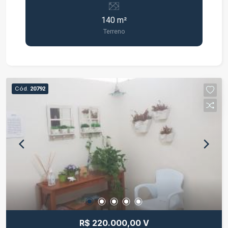
140 m²
Terreno
Cód.
20792
R$ 220.000,00 V