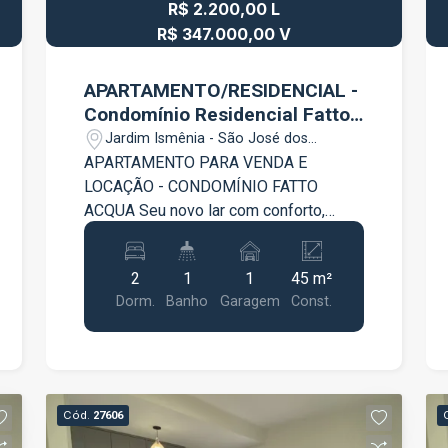
R$ 2.200,00 L
R$ 347.000,00 V
APARTAMENTO/RESIDENCIAL -
Condomínio Residencial Fatto
Acqua
Jardim Ismênia - São José dos
Campos/SP
APARTAMENTO PARA VENDA E
LOCAÇÃO - CONDOMÍNIO FATTO
ACQUA Seu novo lar com conforto,
praticidade e tudo que você precisa ao
redor! Esse apartamento no
2
1
1
45 m²
Condomínio Fatto Acqua é perfeito para
Dorm.
Banho
Garagem
Const.
quem busca qualidade de vida,
segurança e facilidade no dia a dia, seja
para morar ou investir. Com 45 m² de
área construída, o imóvel possui: 2
dormitórios Sala aconchegante Cozinha
Cód.
27606
funcional 1 banheiro 1 vaga de garagem