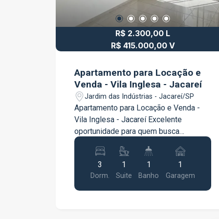
R$ 2.300,00 L
R$ 415.000,00 V
Apartamento para Locação e
Venda - Vila Inglesa - Jacareí
Jardim das Indústrias - Jacareí/SP
Apartamento para Locação e Venda -
Vila Inglesa - Jacareí Excelente
oportunidade para quem busca
conforto, praticidade e uma excelente
localização. O apartamento conta com 3
3
1
1
1
dormitórios, sendo 1 suíte com móveis
Dorm.
Suite
Banho
Garagem
planejados, proporcionando mais
organização e funcionalidade. A sala é
ampla e bem iluminada, ideal para
receber a família e os amigos. A