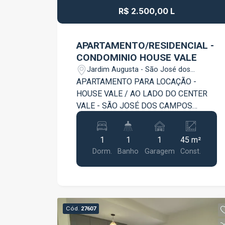
praticidade.
R$ 2.500,00 L
APARTAMENTO/RESIDENCIAL -
CONDOMINIO HOUSE VALE
Jardim Augusta - São José dos
Campos/SP
APARTAMENTO PARA LOCAÇÃO -
HOUSE VALE / AO LADO DO CENTER
VALE - SÃO JOSÉ DOS CAMPOS
Praticidade, conforto e lazer completo
em um dos condomínios mais
1
1
1
45 m²
desejados da região. O imóvel está
Dorm.
Banho
Garagem
Const.
mobiliado e pronto para morar, conta
com: 01 dormitório aconchegante Sala
integrada e confortável Cozinha
completa com armários planejados
Geladeira e fogão Quarto com cama e
Cód.
27607
guarda-roupa de casal Mesa para