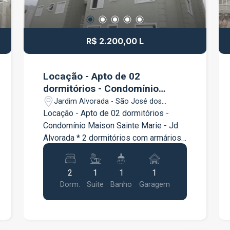
R$ 2.200,00 L
Locação - Apto de 02
dormitórios - Condomínio
Maison Sainte Marie - Jd
Jardim Alvorada - São José dos
Alvorada
Campos/SP
Locação - Apto de 02 dormitórios -
Condomínio Maison Sainte Marie - Jd
Alvorada * 2 dormitórios com armários
* 01 suíte com armário e box blindex *
0 banheiro social com armário, * 01
2
1
1
1
vaga * Sala de estar e jantar * Cozinha
Dorm.
Suite
Banho
Garagem
planejada * Área de serviço * Sacada
Condomínio Elevador Salão de festas
Portão eletrônico