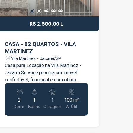
R$ 2.600,00 L
CASA - 02 QUARTOS - VILA
MARTINEZ
Vila Martinez - Jacareí/SP
Casa para Locação na Vila Martinez -
Jacareí Se você procura um imóvel
confortável, funcional e com ótimo
espaço externo, esta casa na Vila
Martinez é uma excelente opção para
2
1
1
100 m²
você e sua família! Características do
Dorm.
Banho
Garagem
A. Útil
imóvel: 2 dormitórios; 1 banheiro; Sala
ampla e bem iluminada; Cozinha
funcional; Lavanderia separada; Quintal,
ideal para momentos de lazer 1 vaga