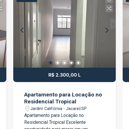
opção para quem busca um ponto
comercial bem localizado e com
excelente espaço. Entre em contato
para mais informações e agende uma
visita.
R$ 2.300,00 L
Apartamento para Locação no
Residencial Tropical
Jardim Califórnia - Jacareí/SP
Apartamento para Locação no
Residencial Tropical Excelente