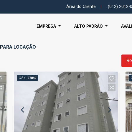
Área do Cliente
|
(012) 2012-
EMPRESA
ALTO PADRÃO
AVAL
00 PARA LOCAÇÃO
Re
Cód.
27842