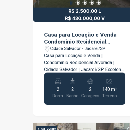
R$ 2.500,00 L
R$ 430.000,00 V
Casa para Locação e Venda |
Condomínio Residencial
Alvorada | Cidade Salvador |
Cidade Salvador - Jacareí/SP
Jacareí/SP
Casa para Locação e Venda |
Condomínio Residencial Alvorada |
Cidade Salvador | Jacareí/SP Excelente
oportunidade para quem busca
conforto, segurança e praticidade em
2
2
2
140 m²
um condomínio residencial. Esta casa
Dorm.
Banho
Garagens
Terreno
oferece ambientes bem distribuídos e
funcionais, ideal para casais, pequenas
famílias ou quem deseja morar com
tranquilidade em uma excelente
localização. Características do imóvel 2
Cód.
27689