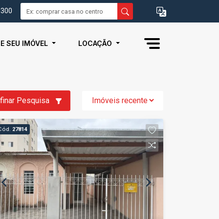
0300
IE SEU IMÓVEL
LOCAÇÃO
finar Pesquisa
Cód.
27814