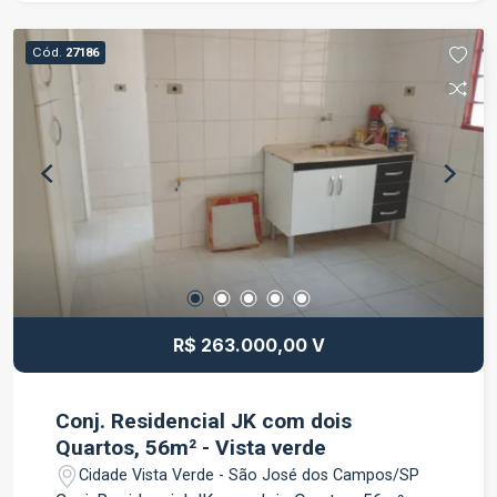
MOBILIADO Conheça as características deste
lindo apartamento: - 84m² - 3 Dormitórios sendo
Cód.
27186
1 suíte - Sala - Cozinha Planejada - 1 Banheiro -
Área de serviço - 2 Vaga de garagem subsolo
Que tal agendar uma visita e conhecer este
imóvel hoje mesmo?
R$ 263.000,00 V
Conj. Residencial JK com dois
Quartos, 56m² - Vista verde
Cidade Vista Verde - São José dos Campos/SP