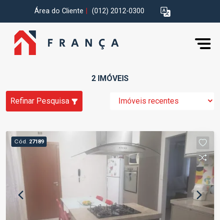
Área do Cliente
|
(012) 2012-0300
2 IMÓVEIS
Refinar Pesquisa
Cód.
27189