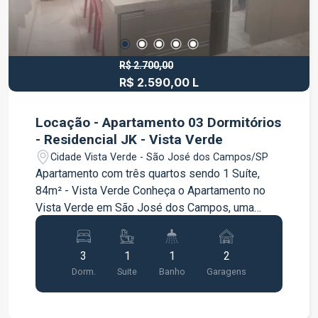
R$ 2.700,00
R$ 2.590,00 L
Locação - Apartamento 03 Dormitórios
- Residencial JK - Vista Verde
Cidade Vista Verde - São José dos Campos/SP
Apartamento com três quartos sendo 1 Suíte,
84m² - Vista Verde Conheça o Apartamento no
Vista Verde em São José dos Campos, uma
oportunidade imperdível para viver com conforto
e praticidade! De 84m² está estrategicamente
3
1
1
2
localizado próximo a comércios, escolas,
Dorm.
Suite
Banho
Garagens
shoppings, supermercados, lojas de
conveniência, além de ter fácil acesso às
principais vias de acesso da cidade. NÃO É