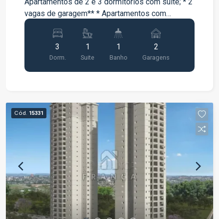
Apartamentos de 2 e 3 dormitórios com suíte; * 2
vagas de garagem** * Apartamentos com
varanda * Lazer completo entregue e equipado e
decorado;
3
1
1
2
Dorm.
Suite
Banho
Garagens
Cód.
15331