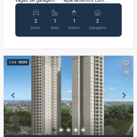
vagas de garagem** * Apartamentos com
varanda * Lazer completo entregue e equipado e
decorado;
2
1
1
2
Dorm.
Suite
Banho
Garagens
Cód.
15233