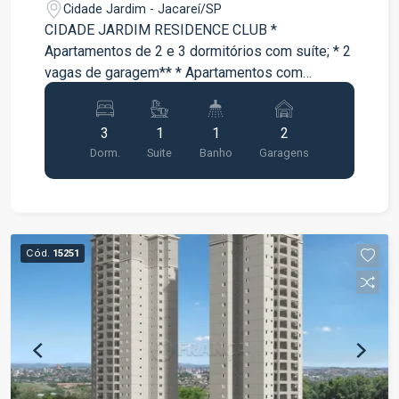
Cidade Jardim - Jacareí/SP
CIDADE JARDIM RESIDENCE CLUB *
Apartamentos de 2 e 3 dormitórios com suíte; * 2
vagas de garagem** * Apartamentos com
varanda * Lazer completo entregue e equipado e
decorado;
3
1
1
2
Dorm.
Suite
Banho
Garagens
Cód.
15251