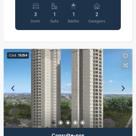
varanda * Lazer completo entregue e equipado e
decorado;
3
1
1
2
Dorm.
Suite
Banho
Garagens
Cód.
15254
Consulte-nos