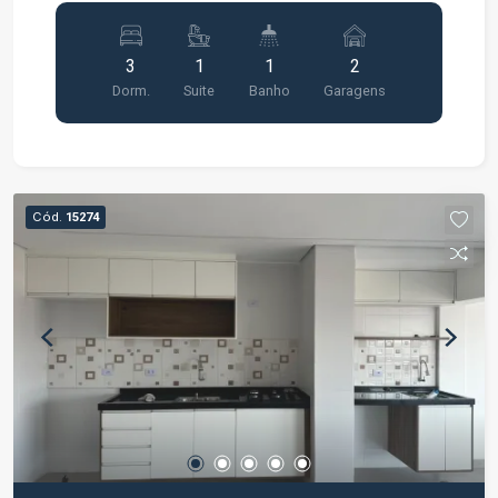
varanda * Lazer completo entregue e equipado e
decorado;
3
1
1
2
Dorm.
Suite
Banho
Garagens
Cód.
15274