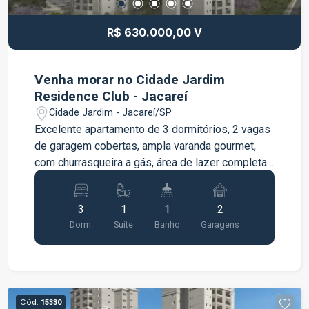
R$ 630.000,00 V
Venha morar no Cidade Jardim
Residence Club - Jacareí
Cidade Jardim - Jacareí/SP
Excelente apartamento de 3 dormitórios, 2 vagas
de garagem cobertas, ampla varanda gourmet,
com churrasqueira a gás, área de lazer completa
equipada e decorada, próximo a área central e
fácil acesso para rodovias. Agende sua visita.
3
1
1
2
Dorm.
Suite
Banho
Garagens
Cód.
15330