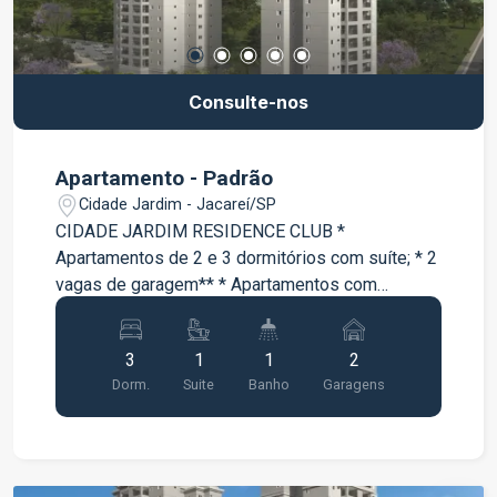
Consulte-nos
Apartamento - Padrão
Cidade Jardim - Jacareí/SP
CIDADE JARDIM RESIDENCE CLUB *
Apartamentos de 2 e 3 dormitórios com suíte; * 2
vagas de garagem** * Apartamentos com
varanda * Lazer completo entregue e equipado e
decorado;
3
1
1
2
Dorm.
Suite
Banho
Garagens