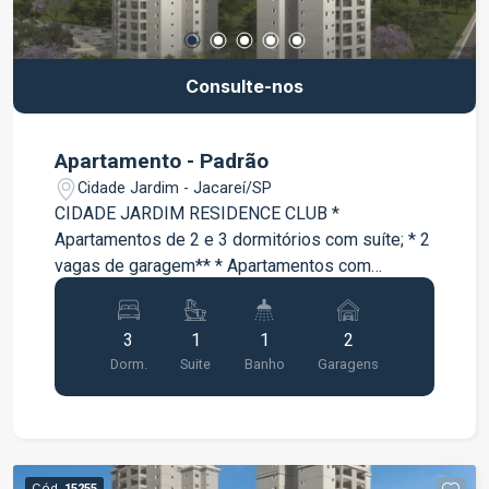
Consulte-nos
Apartamento - Padrão
Cidade Jardim - Jacareí/SP
CIDADE JARDIM RESIDENCE CLUB *
Apartamentos de 2 e 3 dormitórios com suíte; * 2
vagas de garagem** * Apartamentos com
varanda * Lazer completo entregue e equipado e
decorado;
3
1
1
2
Dorm.
Suite
Banho
Garagens
Cód.
15255