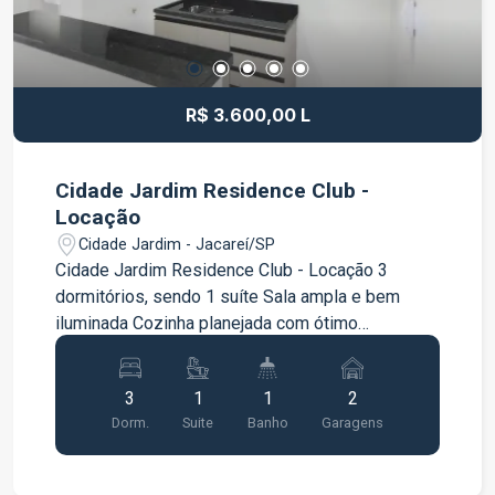
R$ 3.600,00 L
Cidade Jardim Residence Club -
Locação
Cidade Jardim - Jacareí/SP
Cidade Jardim Residence Club - Locação 3
dormitórios, sendo 1 suíte Sala ampla e bem
iluminada Cozinha planejada com ótimo
aproveitamento de espaço Banheiro social
Dormitórios com armários planejados 1 vaga de
3
1
1
2
garagem Apartamento funcional, bem distribuído
Dorm.
Suite
Banho
Garagens
e pronto para morar, em condomínio que oferece
segurança, conforto e excelente qualidade de
vida.