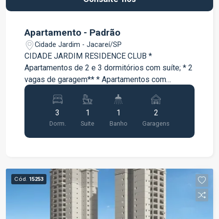
Apartamento - Padrão
Cidade Jardim - Jacareí/SP
CIDADE JARDIM RESIDENCE CLUB *
Apartamentos de 2 e 3 dormitórios com suíte; * 2
vagas de garagem** * Apartamentos com
varanda * Lazer completo entregue e equipado e
decorado;
3
1
1
2
Dorm.
Suite
Banho
Garagens
Cód.
15253