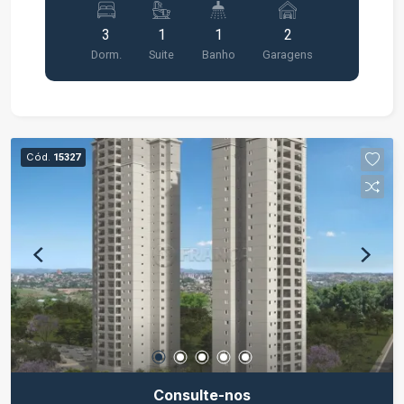
decorado;
3
1
1
2
Dorm.
Suite
Banho
Garagens
Cód.
15327
Consulte-nos