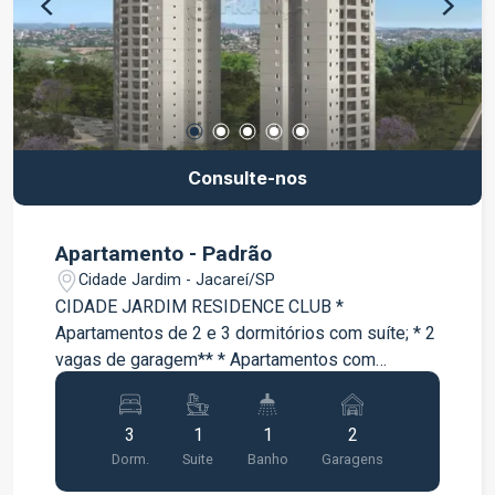
Consulte-nos
Apartamento - Padrão
Cidade Jardim - Jacareí/SP
CIDADE JARDIM RESIDENCE CLUB *
Apartamentos de 2 e 3 dormitórios com suíte; * 2
vagas de garagem** * Apartamentos com
varanda * Lazer completo entregue e equipado e
decorado;
3
1
1
2
Dorm.
Suite
Banho
Garagens