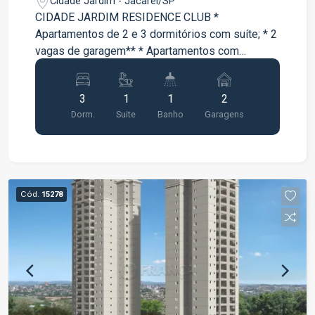
Cidade Jardim - Jacareí/SP
CIDADE JARDIM RESIDENCE CLUB *
Apartamentos de 2 e 3 dormitórios com suíte; * 2
vagas de garagem** * Apartamentos com
varanda * Lazer completo entregue e equipado e
decorado;
3
1
1
2
Dorm.
Suite
Banho
Garagens
Cód.
15278