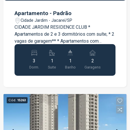
Apartamento - Padrão
Cidade Jardim - Jacareí/SP
CIDADE JARDIM RESIDENCE CLUB *
Apartamentos de 2 e 3 dormitórios com suíte; * 2
vagas de garagem** * Apartamentos com
varanda * Lazer completo entregue e equipado e
decorado;
3
1
1
2
Dorm.
Suite
Banho
Garagens
Cód.
15263