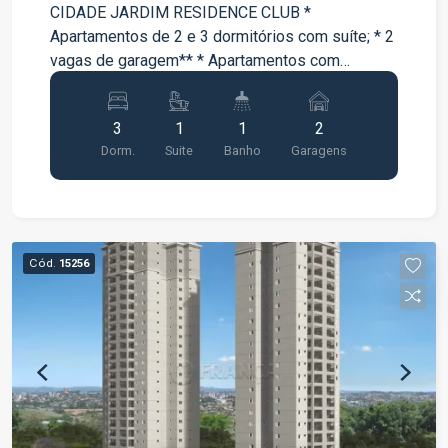
CIDADE JARDIM RESIDENCE CLUB *
Apartamentos de 2 e 3 dormitórios com suíte; * 2
vagas de garagem** * Apartamentos com
varanda * Lazer completo entregue e equipado e
decorado;
3
1
1
2
Dorm.
Suite
Banho
Garagens
Cód.
15256