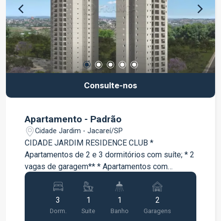
Consulte-nos
Apartamento - Padrão
Cidade Jardim - Jacareí/SP
CIDADE JARDIM RESIDENCE CLUB *
Apartamentos de 2 e 3 dormitórios com suíte; * 2
vagas de garagem** * Apartamentos com
varanda * Lazer completo entregue e equipado e
decorado;
3
1
1
2
Dorm.
Suite
Banho
Garagens