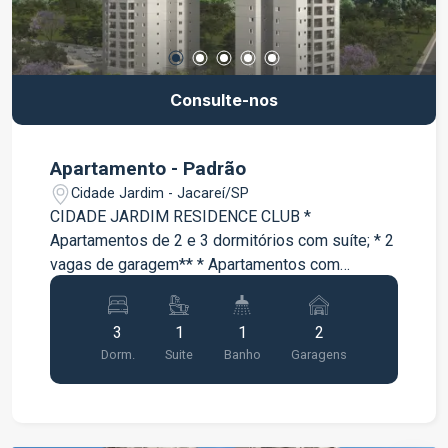
Consulte-nos
Apartamento - Padrão
Cidade Jardim - Jacareí/SP
CIDADE JARDIM RESIDENCE CLUB *
Apartamentos de 2 e 3 dormitórios com suíte; * 2
vagas de garagem** * Apartamentos com
varanda * Lazer completo entregue e equipado e
decorado;
3
1
1
2
Dorm.
Suite
Banho
Garagens