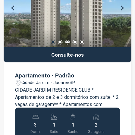
Consulte-nos
Apartamento - Padrão
Cidade Jardim - Jacareí/SP
CIDADE JARDIM RESIDENCE CLUB *
Apartamentos de 2 e 3 dormitórios com suíte; * 2
vagas de garagem** * Apartamentos com
varanda * Lazer completo entregue e equipado e
decorado;
3
1
1
2
Dorm.
Suite
Banho
Garagens