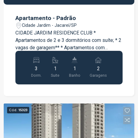
Apartamento - Padrão
Cidade Jardim - Jacareí/SP
CIDADE JARDIM RESIDENCE CLUB *
Apartamentos de 2 e 3 dormitórios com suíte; * 2
vagas de garagem** * Apartamentos com
varanda * Lazer completo entregue e equipado e
decorado;
3
1
1
2
Dorm.
Suite
Banho
Garagens
Cód.
15323