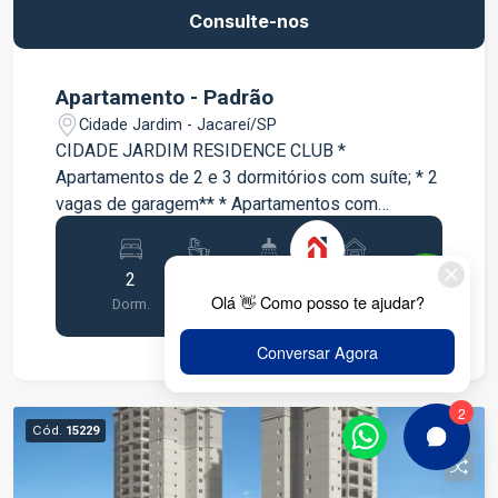
Consulte-nos
Apartamento - Padrão
Cidade Jardim - Jacareí/SP
CIDADE JARDIM RESIDENCE CLUB *
Apartamentos de 2 e 3 dormitórios com suíte; * 2
vagas de garagem** * Apartamentos com
varanda * Lazer completo entregue e equipado e
decorado;
2
1
1
2
Dorm.
Suite
Banho
Garagens
Cód.
15229