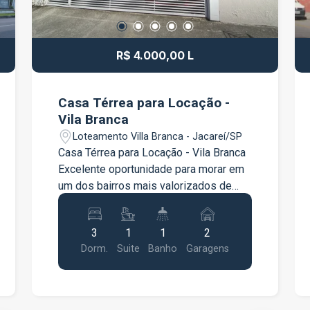
R$ 4.000,00 L
Casa Térrea para Locação -
Vila Branca
Loteamento Villa Branca - Jacareí/SP
Casa Térrea para Locação - Vila Branca
Excelente oportunidade para morar em
um dos bairros mais valorizados de
Jacareí. Esta casa térrea oferece
conforto, praticidade e ambientes
3
1
1
2
amplos, bem iluminados e arejados,
Dorm.
Suite
Banho
Garagens
ideal para quem busca qualidade de
vida. Características do imóvel 3
dormitórios, sendo 1 suíte Sala ampla
Cozinha equipada com cooktop Jardim