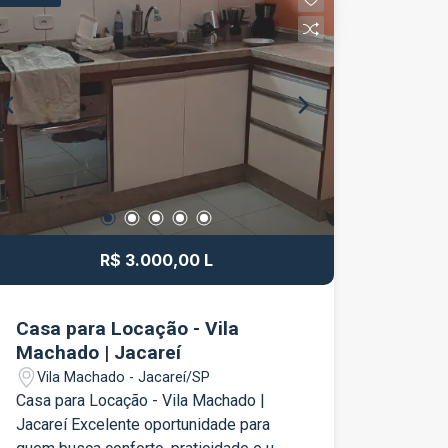
essenciais. Ideal para quem deseja
este incrível apartamento no Signature
morar com qualidade de vida ou fazer
Royal Park.
um excelente investimento! Entre em
contato para mais informações e
agende sua visita. Venha conhecer de
perto e se encantar com o seu novo lar!
R$ 3.000,00 L
Casa para Locação - Vila
Machado | Jacareí
Vila Machado - Jacareí/SP
Casa para Locação - Vila Machado |
Jacareí Excelente oportunidade para