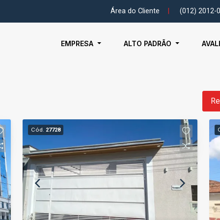
Área do Cliente
|
(012) 2012-
EMPRESA
ALTO PADRÃO
AVAL
Re
Cód.
27728