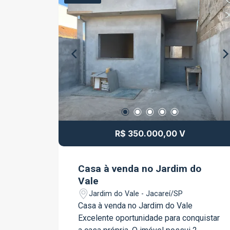
187,50 m²; Construção em andamento;
Estrutura já executada; Portão de
garagem instalado; Janelas já
instaladas; Ideal para quem deseja
concluir a obra conforme suas
necessidades e preferências. Uma
excelente opção para investidores ou
para quem busca adquirir um imóvel
com a possibilidade de personalizar o
acabamento e a distribuição dos
ambientes. Entre em contato para mais
R$ 350.000,00 V
informações e agende uma visita para
conhecer esta oportunidade!
Casa à venda no Jardim do
Vale
Jardim do Vale - Jacareí/SP
Casa à venda no Jardim do Vale
Excelente oportunidade para conquistar