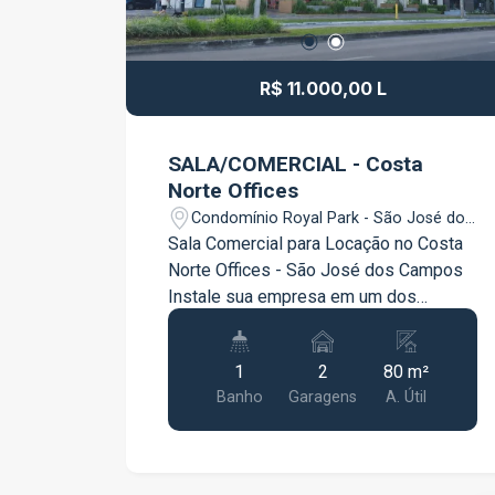
R$ 11.000,00 L
SALA/COMERCIAL - Costa
Norte Offices
Condomínio Royal Park - São José dos
Campos/SP
Sala Comercial para Locação no Costa
Norte Offices - São José dos Campos
Instale sua empresa em um dos
edifícios comerciais mais modernos e
valorizados de São José dos Campos.
1
2
80 m²
Esta excelente sala comercial no Costa
Banho
Garagens
A. Útil
Norte Offices está totalmente
mobiliada, decorada e pronta para uso,
oferecendo um ambiente sofisticado,
funcional e ideal para empresas que