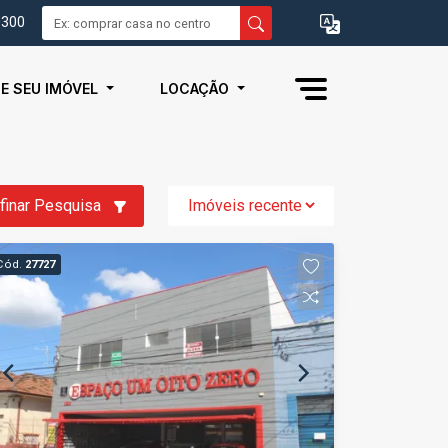
0300
IE SEU IMÓVEL
LOCAÇÃO
finar Pesquisa
Cód.
27727