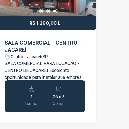
R$ 1.290,00 L
SALA COMERCIAL - CENTRO -
JACAREÍ
Centro - Jacareí/SP
SALA COMERCIAL PARA LOCAÇÃO -
CENTRO DE JACAREÍ Excelente
oportunidade para instalar sua empresa
em uma localização privilegiada, no
coração de Jacareí! Com 26 m² de área
1
26 m²
privativa, esta sala comercial é ideal
Banho
Const.
para escritórios, consultórios,
profissionais liberais e diversos
segmentos comerciais, oferecendo
praticidade, segurança e conforto para