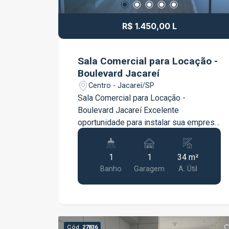
R$ 1.450,00 L
Sala Comercial para Locação -
Boulevard Jacareí
Centro - Jacareí/SP
Sala Comercial para Locação -
Boulevard Jacareí Excelente
oportunidade para instalar sua empresa
em um dos empreendimentos
comerciais mais bem localizados de
1
1
34 m²
Jacareí. A sala possui 34 m² de área,
Banho
Garagem
A. Útil
oferecendo um espaço funcional e
versátil para diversos tipos de
atividades profissionais. O imóvel
conta com banheiro privativo e 1 vaga
de garagem, proporcionando mais
Cód.
27836