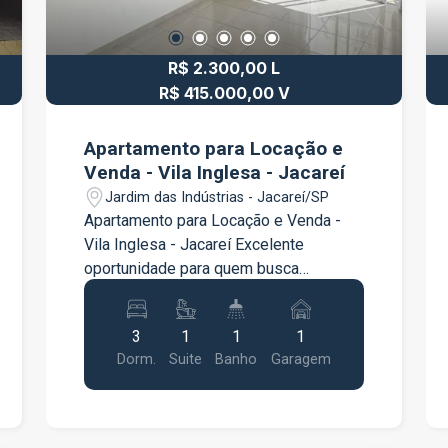
R$ 2.300,00 L
R$ 415.000,00 V
Apartamento para Locação e
Venda - Vila Inglesa - Jacareí
Jardim das Indústrias - Jacareí/SP
Apartamento para Locação e Venda -
Vila Inglesa - Jacareí Excelente
oportunidade para quem busca
conforto, praticidade e uma excelente
localização. O apartamento conta com 3
3
1
1
1
dormitórios, sendo 1 suíte com móveis
Dorm.
Suite
Banho
Garagem
planejados, proporcionando mais
organização e funcionalidade. A sala é
ampla e bem iluminada, ideal para
receber a família e os amigos. A