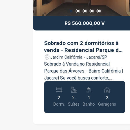
R$ 560.000,00 V
Sobrado com 2 dormitórios à
venda - Residencial Parque das
Árvores
Jardim Califórnia - Jacareí/SP
Sobrado à Venda no Residencial
Parque das Árvores - Bairro Califórnia |
Jacareí Se você busca conforto,
privacidade e qualidade de vida em um
condomínio tranquilo e bem localizado,
2
2
1
2
este lindo sobrado é a oportunidade
Dorm.
Suítes
Banho
Garagens
ideal! Com um projeto funcional e
ambientes amplos, o imóvel oferece
tudo o que sua família precisa para
viver com conforto. Características do