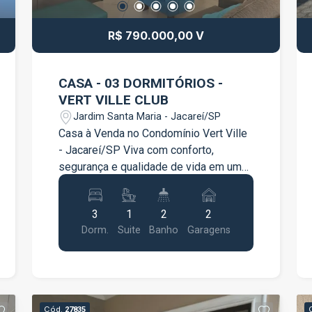
comodidade para clientes e
colaboradores. Agende uma visita e
R$ 790.000,00 V
conheça este excelente espaço
comercial!
CASA - 03 DORMITÓRIOS -
VERT VILLE CLUB
Jardim Santa Maria - Jacareí/SP
Casa à Venda no Condomínio Vert Ville
- Jacareí/SP Viva com conforto,
segurança e qualidade de vida em um
dos condomínios mais desejados de
Jacareí! Esta excelente residência foi
3
1
2
2
projetada para oferecer ambientes
Dorm.
Suite
Banho
Garagens
amplos, funcionais e perfeitos para
toda a família. Características do
imóvel: 3 dormitórios, sendo 1 suíte
Dormitórios com móveis planejados
Cozinha planejada, moderna e funcional
Cód.
27835