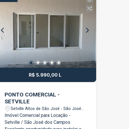
dormitórios, sendo 1 suíte master Suíte
master com banheira e guarda-roupas
planejado Banheiro social Lavabo Sala
ampla e bem iluminada Cozinha com
móveis planejados Área gourmet com
churrasqueira Piscina Garagem para até
3 veículos O imóvel oferece ambientes
espaçosos, excelente área de lazer e
toda a estrutura necessária para quem
deseja morar com conforto e receber
amigos e familiares com qualidade.
R$ 5.990,00 L
Agende sua visita e venha conhecer de
perto essa excelente oportunidade no
Jardim Santa Maria, em Jacareí!
PONTO COMERCIAL -
SETVILLE
Setville Altos de São José - São José
dos Campos/SP
Imóvel Comercial para Locação -
Setville / São José dos Campos