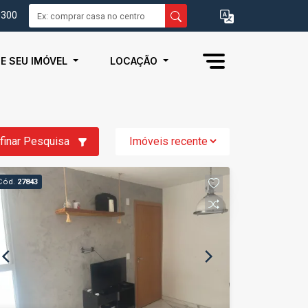
0300
IE SEU IMÓVEL
LOCAÇÃO
finar Pesquisa
Cód.
27843