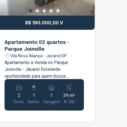
R$ 190.000,00 V
Apartamento 02 quartos -
Parque Joinville
Vila Nova Aliança - Jacareí/SP
Apartamento à Venda no Parque
Joinville - Jacareí Excelente
oportunidade para quem busca
conforto, praticidade e um ótimo custo-
benefício! Este apartamento é ideal
2
1
1
39 m²
para morar ou investir, oferecendo
Dorm.
Banho
Garagem
A. Útil
ambientes bem distribuídos e
localização privilegiada, com fácil
acesso aos principais pontos da
cidade. Características do imóvel: 2