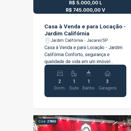
R$ 5.000,00 L
público e diversos comércios. Uma
excelente oportunidade para morar com
R$ 745.000,00 V
conforto, segurança e praticidade em
uma localização privilegiada. Entre em
Casa à Venda e para Locação -
contato para mais informações e
Jardim Califórnia
agende sua visita!
Jardim Califórnia - Jacareí/SP
Casa à Venda e para Locação - Jardim
Califórnia Conforto, segurança e
qualidade de vida em um imóvel
pensado para quem valoriza espaço e
contato com a natureza! Localizada no
2
1
1
3
Jardim Califórnia, esta excelente casa
Dorm.
Suite
Banho
Garagens
oferece ambientes amplos e bem
distribuídos, além de um quintal
encantador, perfeito para reunir a família
e desfrutar de momentos especiais.
Com 112,94 m² de área construída em
Cód.
27830
um terreno de 300 m², o imóvel conta