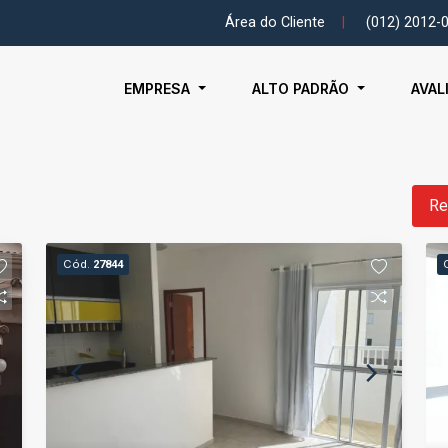
Área do Cliente
|
(012) 2012-
EMPRESA
ALTO PADRÃO
AVAL
Re
Cód.
27844