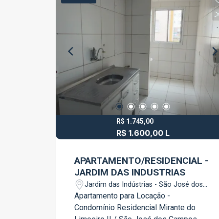
praticidade e conforto para o dia a dia.
Localizada no Boulevard Jacareí, a sala
está em uma região de fácil acesso,
próxima a comércios, bancos,
restaurantes e diversos serviços,
sendo uma excelente opção para
escritórios, consultórios e empresas
que buscam um endereço estratégico.
Agende sua visita e conheça este
excelente espaço para o seu negócio.
R$ 1.745,00
R$ 1.600,00 L
APARTAMENTO/RESIDENCIAL -
JARDIM DAS INDUSTRIAS
Jardim das Indústrias - São José dos
Campos/SP
Apartamento para Locação -
Condomínio Residencial Mirante do