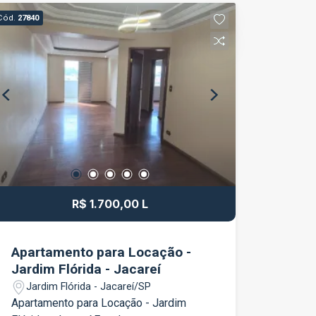
dormitórios; 1 banheiro; Sala ampla para
Cód.
27840
dois ambientes; Cozinha funcional; Área
de serviço; 1 vaga de garagem.
Localizado no bairro Parque Joinville, o
imóvel está próximo a supermercados,
escolas, farmácias, comércios e
serviços essenciais, proporcionando
mais praticidade para o dia a dia. Além
disso, conta com fácil acesso às
principais vias de Jacareí e à Rodovia
Presidente Dutra. Não perca essa
oportunidade de conquistar seu novo
R$ 1.700,00 L
imóvel!
Apartamento para Locação -
Jardim Flórida - Jacareí
Jardim Flórida - Jacareí/SP
Apartamento para Locação - Jardim