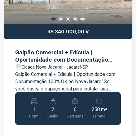
R$ 340.000,00 V
Galpão Comercial + Edícula |
Oportunidade com Documentação
100% OK no Nova Jacareí
Cidade Nova Jacareí - Jacareí/SP
Galpão Comercial + Edícula | Oportunidade com
Documentação 100% OK no Nova Jacareí Se
você busca o espaço ideal para instalar sua
empresa, montar seu próprio negócio ou investir
em um imóvel com alto potencial de rentabilidade
1
2
6
250 m²
e liquidez, esta é a sua oportunidade. Este imóvel
Dorm.
Banho
Garagens
Terreno
misto oferece a estrutura perfeita para quem
precisa de área operacional na frente e apoio
logístico, administrativo ou residencial nos