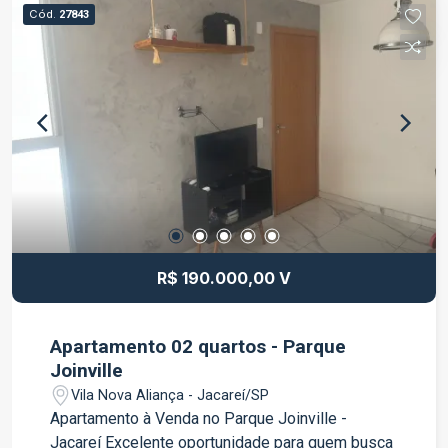
espaços. O imóvel dispõe ainda de banheiro
Cód.
27843
social, área de serviço e 1 vaga de garagem. Com
ambientes bem distribuídos e excelente
ventilação natural, este apartamento é ideal para
quem deseja morar com conforto e qualidade de
vida. Localizado no Vila Inglesa, o imóvel está
próximo a supermercados, escolas, farmácias,
comércios e diversos serviços, além de contar
com fácil acesso às principais vias da cidade.
Entre em contato para mais informações e
agende sua visita. Venha conhecer este
excelente imóvel!
R$ 190.000,00 V
Apartamento 02 quartos - Parque
Joinville
Vila Nova Aliança - Jacareí/SP
Apartamento à Venda no Parque Joinville -
Jacareí Excelente oportunidade para quem busca