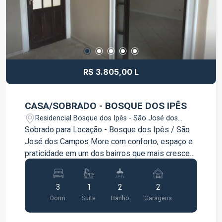
farmácias, padarias, transporte público e
diversos comércios. Uma excelente oportunidade
para morar com conforto, segurança e praticidade
em uma localização privilegiada. Entre em
contato para mais informações e agende sua
visita!
R$ 3.805,00 L
CASA/SOBRADO - BOSQUE DOS IPÊS
Residencial Bosque dos Ipês - São José dos
Campos/SP
Sobrado para Locação - Bosque dos Ipês / São
José dos Campos More com conforto, espaço e
praticidade em um dos bairros que mais crescem
em São José dos Campos! Este excelente
sobrado oferece ambientes amplos e bem
3
1
2
2
distribuídos, ideal para quem busca qualidade de
Dorm.
Suite
Banho
Garagens
vida e uma ótima localização. Pavimento Térreo
Sala de estar ampla e aconchegante Sala de