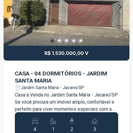
proporcionando praticidade no dia a dia e fácil
acesso aos principais pontos da cidade. Se você
procura um imóvel pronto para morar, com móveis
planejados e um espaço gourmet perfeito para
momentos de lazer, esta é a oportunidade ideal!
Agende sua visita e venha conhecer seu novo lar!
R$ 1.530.000,00 V
CASA - 04 DORMITÓRIOS - JARDIM
SANTA MARIA
Jardim Santa Maria - Jacareí/SP
Casa à Venda no Jardim Santa Maria - Jacareí/SP
Se você procura um imóvel amplo, confortável e
perfeito para viver momentos especiais com a
família, esta é a oportunidade ideal! Localizada
em um dos bairros mais tradicionais de Jacareí,
4
1
2
3
esta casa reúne excelente distribuição dos