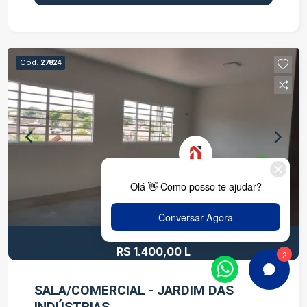
vida para toda a família. Características do
imóvel: 2 dormitórios, sendo suítes; Lavabo; Sala
ampla para dois ambientes; Cozinha funcional;
Área de serviço; Excelente iluminação e
Cód.
27824
ventilação natural. Destaques do condomínio:
Condomínio seguro e organizado; Ambiente
tranquilo e familiar; Fácil acesso às principais
vias da cidade; Próximo a supermercados,
escolas, farmácias, comércios e serviços. Ideal
para quem procura um imóvel bem localizado,
confortável e pronto para morar. Agende sua
visita e venha conhecer seu novo lar!
R$ 1.526,00
R$ 1.400,00 L
SALA/COMERCIAL - JARDIM DAS
INDÚSTRIAS