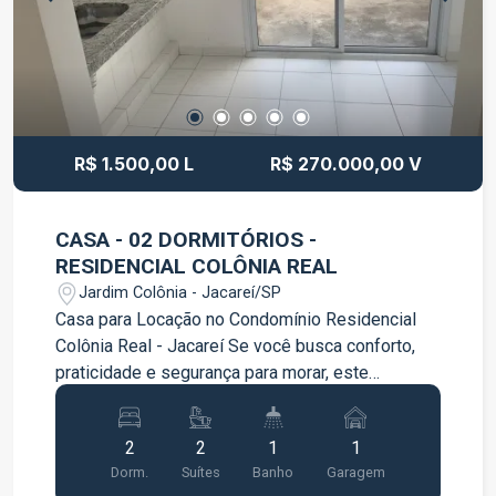
Vicentina Aranha, Parque Santos Dumont,
hospitais, escolas, supermercados, farmácias,
restaurantes, academias e diversos comércios.
Além disso, possui fácil acesso às principais
avenidas da cidade. Agende sua visita e conheça
este excelente apartamento!
R$ 1.500,00 L
R$ 270.000,00 V
CASA - 02 DORMITÓRIOS -
RESIDENCIAL COLÔNIA REAL
Jardim Colônia - Jacareí/SP
Casa para Locação no Condomínio Residencial
Colônia Real - Jacareí Se você busca conforto,
praticidade e segurança para morar, este
excelente apartamento no Condomínio
Residencial Colônia Real é a escolha ideal! O
2
2
1
1
imóvel oferece ambientes bem distribuídos,
Dorm.
Suítes
Banho
Garagem
proporcionando funcionalidade e qualidade de