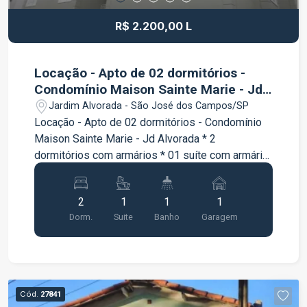
R$ 2.200,00 L
Locação - Apto de 02 dormitórios -
Condomínio Maison Sainte Marie - Jd
Alvorada
Jardim Alvorada - São José dos Campos/SP
Locação - Apto de 02 dormitórios - Condomínio
Maison Sainte Marie - Jd Alvorada * 2
dormitórios com armários * 01 suíte com armário
e box blindex * 0 banheiro social com armário, *
01 vaga * Sala de estar e jantar * Cozinha
2
1
1
1
planejada * Área de serviço * Sacada Condomínio
Dorm.
Suite
Banho
Garagem
Elevador Salão de festas Portão eletrônico
Cód.
27841