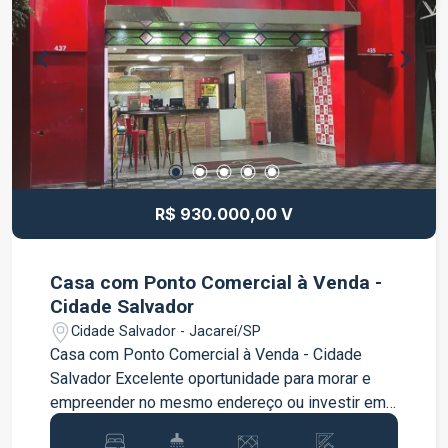
comércios e diversos serviços essenciais, além
de oferecer fácil acesso às principais vias de
São José dos Campos. Este sobrado é ideal para
quem busca qualidade de vida, conforto e um
excelente custo-benefício, seja para morar ou
investir. Não perca essa oportunidade! Entre em
contato para mais informações e agende sua
visita. Venha conhecer o sobrado que pode ser o
seu novo lar!
R$ 930.000,00 V
Casa com Ponto Comercial à Venda -
Cidade Salvador
Cidade Salvador - Jacareí/SP
Casa com Ponto Comercial à Venda - Cidade
Salvador Excelente oportunidade para morar e
empreender no mesmo endereço ou investir em
um imóvel com excelente potencial de renda!