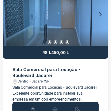
Localizado no bairro Jardim Flórida, o
apartamento está próximo a supermercados,
escolas, farmácias, comércios em geral e ponto
de ônibus, além de oferecer fácil acesso às
principais vias da cidade, proporcionando mais
praticidade no dia a dia. Ideal para quem deseja
morar em uma região tranquila, com excelente
infraestrutura e tudo o que é necessário por
perto. Entre em contato para mais informações e
R$ 1.450,00 L
agende sua visita. Venha conhecer este
excelente imóvel!
Sala Comercial para Locação -
Boulevard Jacareí
Centro - Jacareí/SP
Sala Comercial para Locação - Boulevard Jacareí
Excelente oportunidade para instalar sua
empresa em um dos empreendimentos
comerciais mais bem localizados de Jacareí. A