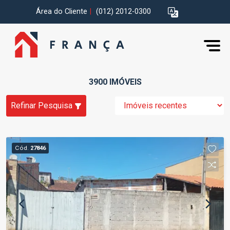
Área do Cliente
|
(012) 2012-0300
3900 IMÓVEIS
Refinar Pesquisa
Cód.
27846