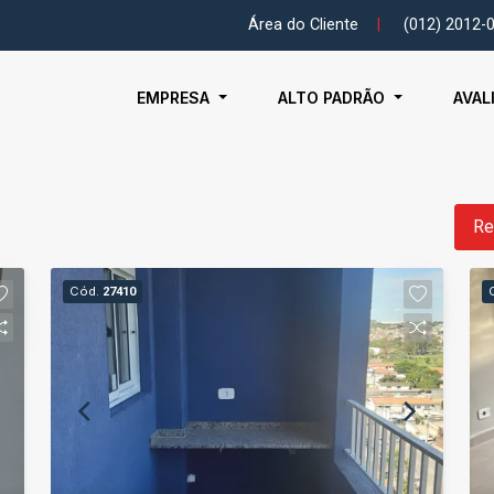
Área do Cliente
|
(012) 2012-
EMPRESA
ALTO PADRÃO
AVAL
Re
Cód.
27410