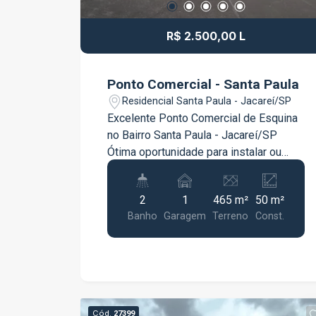
R$ 2.500,00 L
Ponto Comercial - Santa Paula
Residencial Santa Paula - Jacareí/SP
Excelente Ponto Comercial de Esquina
no Bairro Santa Paula - Jacareí/SP
Ótima oportunidade para instalar ou
expandir o seu negócio em uma
localização estratégica no bairro Santa
2
1
465 m²
50 m²
Paula, um dos bairros mais
Banho
Garagem
Terreno
Const.
movimentados e valorizados de
Jacareí. Imóvel comercial de esquina,
com excelente visibilidade e grande
fluxo de veículos e pedestres, ideal
para comércios, escritórios, clínicas,
lojas, conveniências, entre outros
Cód.
27399