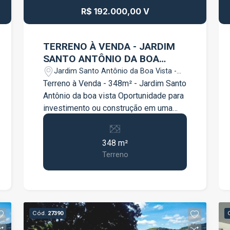
R$ 192.000,00 V
TERRENO À VENDA - JARDIM
SANTO ANTÔNIO DA BOA
VISTA
Jardim Santo Antônio da Boa Vista -
Jacareí/SP
Terreno à Venda - 348m² - Jardim Santo
Antônio da boa vista Oportunidade para
investimento ou construção em uma
das melhores localização de Jacareí.
Terreno ao Lado da Rodovia Carvalho
348 m²
Pinto com fácil acesso para São Jose
Terreno
Dos campos e São Paulo. Com fácil
acesso para Rodovia Dutra, próximo de
área comercial, universidades, colégios,
hospital tudo para o seu dia a dia, à 5
minutos do centro de Jacareí e à 20
Cód.
27390
minutos do Vale Sul Shopping.