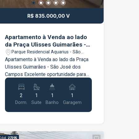
R$ 835.000,00 V
Apartamento à Venda ao lado
da Praça Ulisses Guimarães -
São José dos Campos
Parque Residencial Aquarius - São
José dos Campos/SP
Apartamento à Venda ao lado da Praça
Ulisses Guimarães - São José dos
Campos Excelente oportunidade para
quem busca conforto, espaço e
praticidade em uma localização
2
1
1
1
privilegiada. Este belo apartamento
Dorm.
Suite
Banho
Garagem
conta com 84m² muito bem
distribuídos, ambientes amplos e
planejados, além de uma charmosa
varanda gourmet com churrasqueira a
carvão. Destaques do imóvel: 84m² de
Cód.
27395