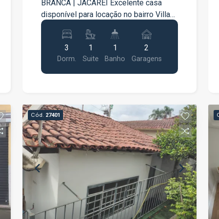
BRANCA | JACAREÍ Excelente casa
disponível para locação no bairro Villa
Branca, em uma localização
privilegiada, com fácil acesso à Dutra,
3
1
1
2
comércios, escolas e serviços da
Dorm.
Suite
Banho
Garagens
região. O imóvel conta com: 3
dormitórios, sendo 1 suíte Um dos
dormitórios podendo ser utilizado
como escritório Sala ampla com ar-
condicionado 2 quartos com ar-
Cód.
27401
condicionado Cozinha funcional e bem
distribuída Área gourmet nos fundos
com cozinha, ideal para receber família
e amigos Sistema de aquecimento
solar com boiler de 600 litros A casa
oferece ambientes confortáveis, bem
planejados e ótima estrutura para quem
busca praticidade, conforto e qualidade
de vida. Entre em contato para mais