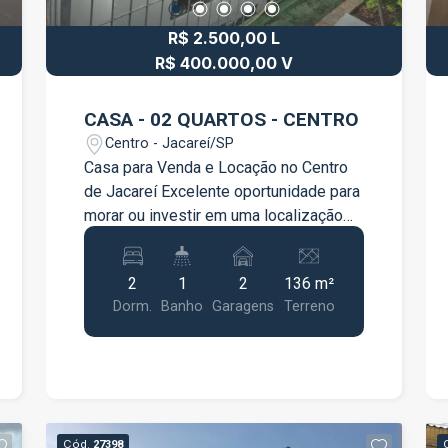
informações e agende sua visita.
R$ 2.500,00 L
R$ 400.000,00 V
CASA - 02 QUARTOS - CENTRO
Centro - Jacareí/SP
Casa para Venda e Locação no Centro
de Jacareí Excelente oportunidade para
morar ou investir em uma localização
privilegiada no Centro de Jacareí! O
imóvel conta com 2 dormitórios,
2
1
2
136 m²
ambientes bem distribuídos, sala
Dorm.
Banho
Garagens
Terreno
aconchegante, cozinha funcional, 1
banheiro e 2 vagas de garagem,
oferecendo praticidade e conforto para
o dia a dia. Localizada em uma região
com fácil acesso a comércios, escolas,
supermercados, farmácias e principais
Cód.
27398