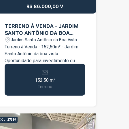
informações e agende uma visita.
R$ 86.000,00 V
TERRENO À VENDA - JARDIM
SANTO ANTÔNIO DA BOA
VISTA
Jardim Santo Antônio da Boa Vista -
Jacareí/SP
Terreno à Venda - 152,50m² - Jardim
Santo Antônio da boa vista
Oportunidade para investimento ou
construção em uma das melhores
localização de Jacareí. Terreno ao Lado
152.50 m²
da Rodovia Carvalho Pinto com fácil
Terreno
acesso para São Jose Dos campos e
São Paulo. Com fácil acesso para
Rodovia Dutra, próximo de área
comercial, universidades, colégios,
hospital tudo para o seu dia a dia, à 5
Cód.
27389
minutos do centro de Jacareí e à 20