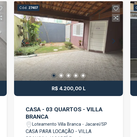
iluminados O imóvel oferece conforto,
Cód.
27407
praticidade e uma vista agradável, ideal
para quem busca qualidade de vida e
tranquilidade no dia a dia. Condomínio
com ótima localização, próximo a
comércios, escolas, supermercados e
com fácil acesso às principais vias da
cidade. Entre em contato para mais
informações e agende sua visita.
R$ 4.200,00 L
CASA - 03 QUARTOS - VILLA
BRANCA
Loteamento Villa Branca - Jacareí/SP
CASA PARA LOCAÇÃO - VILLA