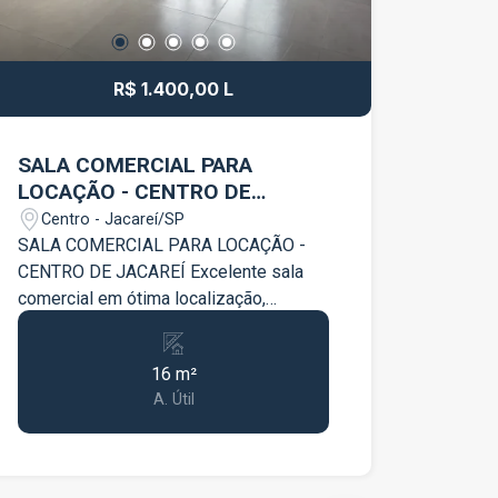
R$ 1.400,00 L
SALA COMERCIAL PARA
LOCAÇÃO - CENTRO DE
JACAREÍ
Centro - Jacareí/SP
SALA COMERCIAL PARA LOCAÇÃO -
CENTRO DE JACAREÍ Excelente sala
comercial em ótima localização,
próxima ao Shopping de Jacareí, ideal
para escritório, consultório ou diversos
16 m²
tipos de comércio. Ambiente amplo
A. Útil
Ótima localização Fácil acesso Região
com grande fluxo de pessoas e
comércios Perfeita para quem busca
praticidade e visibilidade para o seu