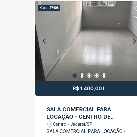
gourmet com churrasqueira, exaustor e
Cód.
27408
pia Cozinha americana com pedra de
mármore Cozinha com armários
planejados Área de serviço Tela de
proteção na área gourmet Bastante
tomadas Piso laminado O condomínio
oferece: Elevadores social e de serviço
Piscina Salão de festas Salão de jogos
Academia Área kids Aceita pet
Estacionamento coberto no subsolo
Ótima oportunidade para morar com
conforto, segurança e lazer completo!
R$ 1.400,00 L
Agende já sua visita!!!
SALA COMERCIAL PARA
LOCAÇÃO - CENTRO DE
JACAREÍ
Centro - Jacareí/SP
SALA COMERCIAL PARA LOCAÇÃO -