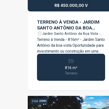
R$ 450.000,00 V
TERRENO À VENDA - JARDIM
SANTO ANTÔNIO DA BOA
VISTA
Jardim Santo Antônio da Boa Vista -
Jacareí/SP
Terreno à Venda - 816m² - Jardim Santo
Antônio da boa vista Oportunidade para
investimento ou construção em uma
das melhores localização de Jacareí.
Terreno ao Lado da Rodovia Carvalho
816 m²
Pinto com fácil acesso para São Jose
Terreno
Dos campos e São Paulo. Com fácil
acesso para Rodovia Dutra, próximo de
área comercial, universidades, colégios,
hospital tudo para o seu dia a dia, à 5
minutos do centro de Jacareí e à 20
Cód.
27391
minutos do Vale Sul Shopping.