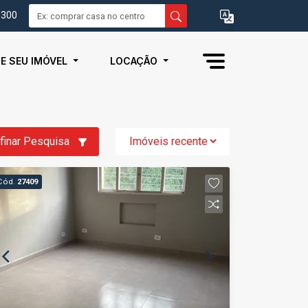
0300
IE SEU IMÓVEL
LOCAÇÃO
finar Pesquisa
Cód.
27409