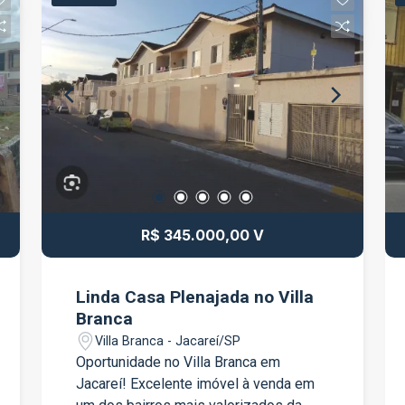
vias da cidade, proporcionando mais
comodidade para toda a família. Ideal
para quem busca praticidade, boa
localização e ótimo custo-benefício.
Agende já sua visita!
R$ 345.000,00 V
Linda Casa Plenajada no Villa
Branca
Villa Branca - Jacareí/SP
Oportunidade no Villa Branca em
Jacareí! Excelente imóvel à venda em