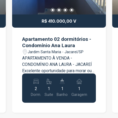
R$ 410.000,00 V
Apartamento 02 dormitórios -
Condomínio Ana Laura
Jardim Santa Maria - Jacareí/SP
APARTAMENTO À VENDA -
CONDOMÍNIO ANA LAURA - JACAREÍ
Excelente oportunidade para morar ou
investir em uma das regiões mais
valorizadas de Jacareí. Este belo
2
1
1
1
apartamento no Condomínio Ana Laura
Dorm.
Suite
Banho
Garagem
conta com: 2 dormitórios, sendo 1 suíte
Sala ampla Sacada com linda vista
Cozinha funcional Banheiro social
Ambientes bem distribuídos e