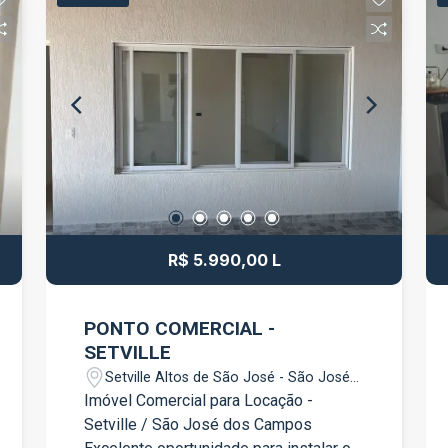
dormitórios, sendo 1 suíte master Suíte
master com banheira e guarda-roupas
planejado Banheiro social Lavabo Sala
ampla e bem iluminada Cozinha com
móveis planejados Área gourmet com
churrasqueira Piscina Garagem para até
3 veículos O imóvel oferece ambientes
espaçosos, excelente área de lazer e
toda a estrutura necessária para quem
deseja morar com conforto e receber
amigos e familiares com qualidade.
R$ 5.990,00 L
Agende sua visita e venha conhecer de
perto essa excelente oportunidade no
Jardim Santa Maria, em Jacareí!
PONTO COMERCIAL -
SETVILLE
Setville Altos de São José - São José
dos Campos/SP
Imóvel Comercial para Locação -
Setville / São José dos Campos