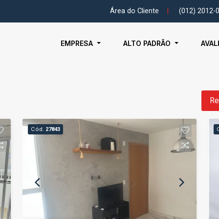
Área do Cliente
|
(012) 2012-
EMPRESA
ALTO PADRÃO
AVAL
Re
Cód.
27843