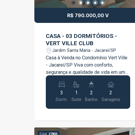
comodidade para clientes e
colaboradores. Agende uma visita e
R$ 790.000,00 V
conheça este excelente espaço
comercial!
CASA - 03 DORMITÓRIOS -
VERT VILLE CLUB
Jardim Santa Maria - Jacareí/SP
Casa à Venda no Condomínio Vert Ville
- Jacareí/SP Viva com conforto,
segurança e qualidade de vida em um
dos condomínios mais desejados de
Jacareí! Esta excelente residência foi
3
1
2
2
projetada para oferecer ambientes
Dorm.
Suite
Banho
Garagens
amplos, funcionais e perfeitos para
toda a família. Características do
imóvel: 3 dormitórios, sendo 1 suíte
Dormitórios com móveis planejados
Cozinha planejada, moderna e funcional
Cód.
27835