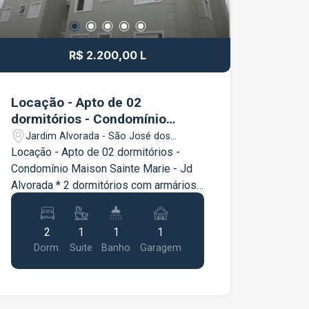
R$ 2.200,00 L
Locação - Apto de 02
dormitórios - Condomínio
Maison Sainte Marie - Jd
Jardim Alvorada - São José dos
Alvorada
Campos/SP
Locação - Apto de 02 dormitórios -
Condomínio Maison Sainte Marie - Jd
Alvorada * 2 dormitórios com armários
* 01 suíte com armário e box blindex *
0 banheiro social com armário, * 01
2
1
1
1
vaga * Sala de estar e jantar * Cozinha
Dorm.
Suite
Banho
Garagem
planejada * Área de serviço * Sacada
Condomínio Elevador Salão de festas
Portão eletrônico