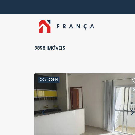
3898 IMÓVEIS
Cód.
27844