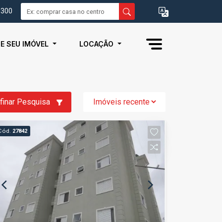
0300
IE SEU IMÓVEL
LOCAÇÃO
finar Pesquisa
Cód.
27842