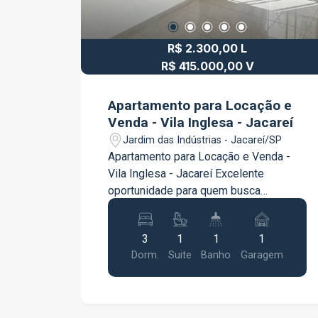
R$ 2.300,00 L
R$ 415.000,00 V
Apartamento para Locação e
Venda - Vila Inglesa - Jacareí
Jardim das Indústrias - Jacareí/SP
Apartamento para Locação e Venda -
Vila Inglesa - Jacareí Excelente
oportunidade para quem busca
conforto, praticidade e uma excelente
localização. O apartamento conta com 3
3
1
1
1
dormitórios, sendo 1 suíte com móveis
Dorm.
Suite
Banho
Garagem
planejados, proporcionando mais
organização e funcionalidade. A sala é
ampla e bem iluminada, ideal para
receber a família e os amigos. A