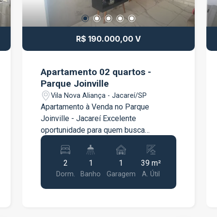
R$ 190.000,00 V
Apartamento 02 quartos -
Parque Joinville
Vila Nova Aliança - Jacareí/SP
Apartamento à Venda no Parque
Joinville - Jacareí Excelente
oportunidade para quem busca
conforto, praticidade e um ótimo custo-
benefício! Este apartamento é ideal
2
1
1
39 m²
para morar ou investir, oferecendo
Dorm.
Banho
Garagem
A. Útil
ambientes bem distribuídos e
localização privilegiada, com fácil
acesso aos principais pontos da
cidade. Características do imóvel: 2