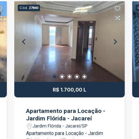
dormitórios; 1 banheiro; Sala ampla para
Cód.
27840
dois ambientes; Cozinha funcional; Área
de serviço; 1 vaga de garagem.
Localizado no bairro Parque Joinville, o
imóvel está próximo a supermercados,
escolas, farmácias, comércios e
serviços essenciais, proporcionando
mais praticidade para o dia a dia. Além
disso, conta com fácil acesso às
principais vias de Jacareí e à Rodovia
Presidente Dutra. Não perca essa
oportunidade de conquistar seu novo
R$ 1.700,00 L
imóvel!
Apartamento para Locação -
Jardim Flórida - Jacareí
Jardim Flórida - Jacareí/SP
Apartamento para Locação - Jardim