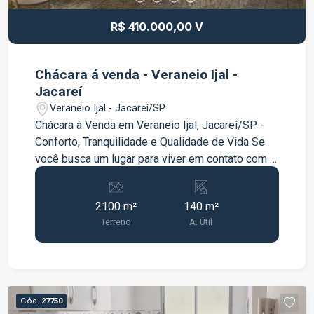
R$ 410.000,00 V
Chácara á venda - Veraneio Ijal -
Jacareí
Veraneio Ijal - Jacareí/SP
Chácara à Venda em Veraneio Ijal, Jacareí/SP -
Conforto, Tranquilidade e Qualidade de Vida Se
você busca um lugar para viver em contato com a
natureza, com conforto e excelente estrutura,
esta chácara em Jacareí é a oportunidade ideal. O
2100 m²
140 m²
imóvel conta com uma casa aconchegante e
Terreno
A. Útil
funcional, composta por 2 dormitórios, ambos
suítes, proporcionando mais privacidade e
comodidade para toda a família. Além disso,
possui sala ampla, cozinha, e banheiro externo,
ideal para atender a área de lazer. Na área
Cód.
27750
externa, você poderá desfrutar de um tradicional