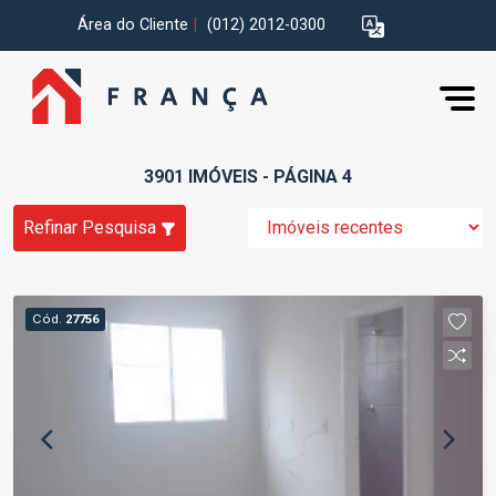
Área do Cliente
|
(012) 2012-0300
3901 IMÓVEIS - PÁGINA 4
Refinar Pesquisa
Cód.
27756