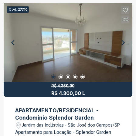
conta com comércios, escolas, supermercados,
Cód.
27740
serviços e diversas conveniências que garantem
praticidade no dia a dia. Ideal para projetos
residenciais, o terreno reúne localização
privilegiada, ótima metragem e excelente
potencial de valorização. Entre em contato para
mais informações e agende uma visita.
R$ 4.350,00
R$ 4.300,00 L
APARTAMENTO/RESIDENCIAL -
Condominio Splendor Garden
Jardim das Indústrias - São José dos Campos/SP
Apartamento para Locação - Splendor Garden