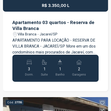
R$ 3.350,00 L
Apartamento 03 quartos - Reserva de
Villa Branca
Villa Branca - Jacareí/SP
APARTAMENTO PARA LOCAÇÃO - RESERVA DE
VILLA BRANCA - JACAREÍ/SP More em um dos
condomínios mais procurados de Jacareí, com
conforto, praticidade e excelente localização!
Este apartamento oferece ambientes amplos,
3
1
1
2
bem distribuídos e mobiliados, proporcionando
Dorm.
Suite
Banho
Garagens
mais comodidade para o dia a dia da sua família.
Características do imóvel 03 dormitórios, sendo
01 suíte; Sala ampla para dois ambientes;
Cozinha mobiliada; Quartos mobiliados; Banheiro
social; Área de serviço; 02 vagas de garagem.
Cód.
27735
Diferenciais Dormitórios mobiliados, prontos