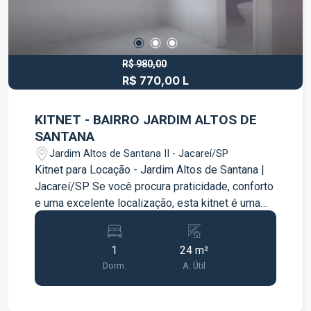
R$ 980,00
R$ 770,00 L
KITNET - BAIRRO JARDIM ALTOS DE
SANTANA
Jardim Altos de Santana II - Jacareí/SP
Kitnet para Locação - Jardim Altos de Santana |
Jacareí/SP Se você procura praticidade, conforto
e uma excelente localização, esta kitnet é uma
ótima opção para o seu dia a dia. Localizada no
bairro Jardim Altos de Santana, em Jacareí, o
1
24 m²
imóvel oferece um ambiente funcional, ideal para
Dorm.
A. Útil
quem mora sozinho ou para casais.
Características do imóvel: 01 quarto; 01 banheiro;
Ambiente prático e bem distribuído; Excelente