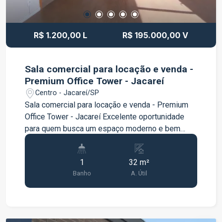
oportunidade. Entre em contato para mais
informações e agende uma visita!
R$ 1.200,00 L
R$ 195.000,00 V
Sala comercial para locação e venda -
Premium Office Tower - Jacareí
Centro - Jacareí/SP
Sala comercial para locação e venda - Premium
Office Tower - Jacareí Excelente oportunidade
para quem busca um espaço moderno e bem
localizado para instalar sua empresa ou investir.
A sala comercial está situada no Premium Office
1
32 m²
Tower, um empreendimento com estrutura
Banho
A. Útil
voltada para o ambiente corporativo, oferecendo
praticidade, conforto e uma excelente
localização. Características do imóvel: Sala
comercial 1 banheiro privativo Ambiente amplo e