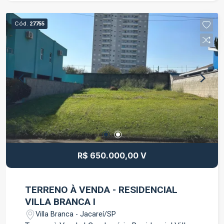
opção para quem busca economia e comodidade.
Situada em um bairro com fácil acesso aos
Cód.
27755
principais comércios, serviços e vias da cidade,
proporcionando mais praticidade para a rotina.
Entre em contato para mais informações e
agende sua visita.
R$ 650.000,00 V
TERRENO À VENDA - RESIDENCIAL
VILLA BRANCA I
Villa Branca - Jacareí/SP