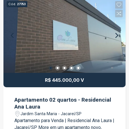
funcional Ideal para escritórios, consultórios,
Cód.
27753
prestadores de serviços e diversos segmentos
profissionais Diferenciais: Localização
estratégica Edifício comercial moderno Fácil
acesso às principais vias da cidade Próximo a
comércios, bancos, restaurantes e diversos
serviços Uma excelente oportunidade tanto para
locação quanto para venda, ideal para quem
deseja investir ou estabelecer seu negócio em
um endereço de destaque. Entre em contato para
mais informações e agende uma visita.
R$ 445.000,00 V
Apartamento 02 quartos - Residencial
Ana Laura
Jardim Santa Maria - Jacareí/SP
Apartamento para Venda | Residencial Ana Laura |
Jacareí/SP More em um apartamento novo,