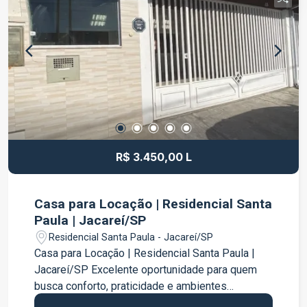
para uso; Cozinha completa e mobiliada;
Excelente distribuição dos ambientes; Ideal para
quem busca praticidade e conforto. O
Condomínio Reserva de Villa Branca conta com
infraestrutura de lazer e segurança, além de estar
localizado em um dos bairros que mais crescem
em Jacareí. Possui fácil acesso à Rodovia
Presidente Dutra e está próximo a
supermercados, escolas, academias, farmácias,
restaurantes e diversos comércios. Agende sua
R$ 3.450,00 L
visita e venha conhecer este excelente
apartamento para locação!
Casa para Locação | Residencial Santa
Paula | Jacareí/SP
Residencial Santa Paula - Jacareí/SP
Casa para Locação | Residencial Santa Paula |
Jacareí/SP Excelente oportunidade para quem
busca conforto, praticidade e ambientes
planejados em um dos bairros mais procurados