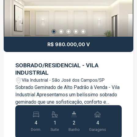
quem deseja morar com conforto, praticidade e
acesso a uma infraestrutura completa. Entre em
contato para mais informações ou agende uma
visita.
R$ 980.000,00 V
SOBRADO/RESIDENCIAL - VILA
INDUSTRIAL
Vila Industrial - São José dos Campos/SP
Sobrado Geminado de Alto Padrão à Venda - Vila
Industrial Apresentamos um belíssimo sobrado
geminado que une sofisticação, conforto e
acabamento impecável. Projetado com materiais
de alta qualidade e design moderno, é ideal para
4
1
2
4
quem busca exclusividade, praticidade e
Dorm.
Suite
Banho
Garagens
qualidade de vida em uma excelente localização.