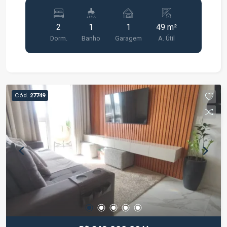
busca conforto, praticidade e segurança. O
imóvel conta com ambientes bem distribuídos,
2
1
1
49 m²
proporcionando um espaço agradável para toda a
Dorm.
Banho
Garagem
A. Útil
família. Características do imóvel: 2 quartos Sala
de estar Cozinha Banheiro social 1 vaga de
garagem O Residencial Jeribá está localizado em
uma região de fácil acesso, próximo a
supermercados, escolas, farmácias, comércios e
Cód.
27749
diversos serviços, oferecendo mais comodidade
para o dia a dia. Uma excelente oportunidade para
quem deseja morar com conforto em um
condomínio bem localizado. Entre em contato
para mais informações ou agende uma visita.