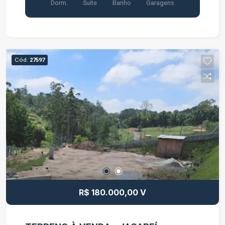
Dorm.
Suite
Banho
Garagens
família. Detalhes do imóvel Área do terreno: 403
m² Área construída: 77 m² 02 dormitórios, sendo
01 suíte 01 banheiro Sala aconchegante Cozinha
funcional 02 vagas de garagem Diferenciais:
Terreno amplo com diversas possibilidades
Cód.
27597
Imóvel sem condomínio IPTU isento Uma
excelente oportunidade para quem deseja morar
bem e investir. O imóvel da para realizar
comercio também. Agende sua visita e venha
conhecer!
R$ 180.000,00 V