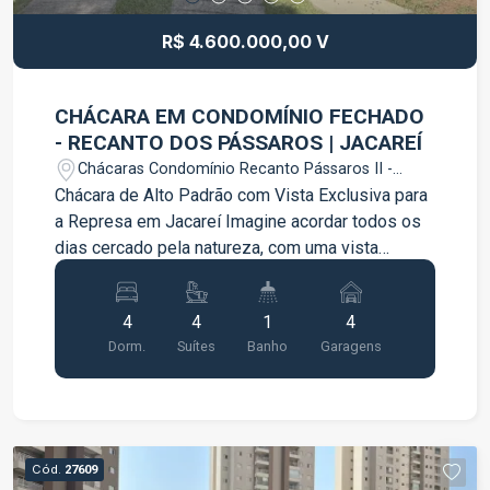
em meio à natureza.
R$ 4.600.000,00 V
CHÁCARA EM CONDOMÍNIO FECHADO
- RECANTO DOS PÁSSAROS | JACAREÍ
Chácaras Condomínio Recanto Pássaros II -
Jacareí/SP
Chácara de Alto Padrão com Vista Exclusiva para
a Represa em Jacareí Imagine acordar todos os
dias cercado pela natureza, com uma vista
deslumbrante para a represa e o conforto de uma
propriedade completa, projetada para
4
4
1
4
proporcionar momentos inesquecíveis de lazer,
Dorm.
Suítes
Banho
Garagens
descanso e convivência. Localizada em
condomínio fechado, esta magnífica chácara
reúne privacidade, segurança e uma infraestrutura
excepcional para quem busca qualidade de vida e
exclusividade. Casa Principal 4 suítes amplas e
Cód.
27609
confortáveis Sala espaçosa com ambientes