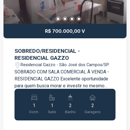
segurança e comodidade no dia a dia:
Monitoramento de segurança Panther Sistema de
câmeras Uma excelente opção para quem
procura qualidade de vida, segurança e
R$ 700.000,00 V
praticidade em um só lugar. Entre em contato para
mais informações e agende sua visita.
SOBREDO/RESIDENCIAL -
RESIDENCIAL GAZZO
Residencial Gazzo - São José dos Campos/SP
SOBRADO COM SALA COMERCIAL À VENDA -
RESIDENCIAL GAZZO Excelente oportunidade
para quem busca morar e investir no mesmo
imóvel! Imóvel com ótima distribuição, sendo:
Parte superior (residencial): Aproximadamente 80
1
1
2
2
m² 02 dormitórios, sendo 01 suíte Sala ampla
Dorm.
Suite
Banho
Garagens
Cozinha Lavanderia Parte inferior (comercial):
Sala comercial com aproximadamente 70 m² 02
banheiros Espaço ideal para comércio, escritório