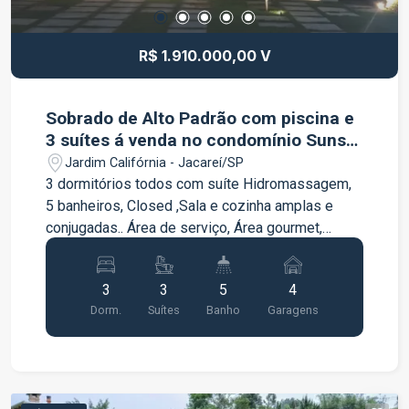
R$ 1.910.000,00 V
Sobrado de Alto Padrão com piscina e
3 suítes á venda no condomínio Sunset
Garden em Jacareí/SP
Jardim Califórnia - Jacareí/SP
3 dormitórios todos com suíte Hidromassagem,
5 banheiros, Closed ,Sala e cozinha amplas e
conjugadas.. Área de serviço, Área gourmet,
Lavanderia, Piscina em alvenaria e azulejo,
Garagem p 4 carros sendo 2 cobertos ,
3
3
5
4
Aquecimento solar, Ar condicionado, Piso Vinilico
Dorm.
Suítes
Banho
Garagens
no andar superior, Porcelanato no térreo .
Esquadrias na cor preta fosco / vidros, Porta de
entrada em alumínio na cor amadeirado. * Fino
acabamento