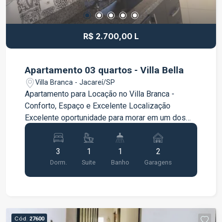
visita.
R$ 2.700,00 L
Apartamento 03 quartos - Villa Bella
Villa Branca - Jacareí/SP
Apartamento para Locação no Villa Branca -
Conforto, Espaço e Excelente Localização
Excelente oportunidade para morar em um dos
bairros mais valorizados de Jacareí! Este
apartamento oferece ambientes amplos, bem
3
1
1
2
distribuídos e planejados para proporcionar
Dorm.
Suite
Banho
Garagens
praticidade e conforto para toda a família.
Características do imóvel: 3 dormitórios, sendo 1
suíte Suíte com armários planejados no quarto e
banheiro Sala ampla e aconchegante Cozinha
com móveis planejados Sacada Banheiro social
Cód.
27600