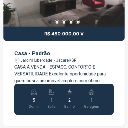
R$ 480.000,00 V
Casa - Padrão
Jardim Liberdade - Jacareí/SP
CASA À VENDA - ESPAÇO, CONFORTO E
VERSATILIDADE Excelente oportunidade para
quem busca um imóvel amplo e com ótimo
aproveitamento dos espaços. A casa conta com
ambientes bem distribuídos, proporcionando
5
1
2
1
conforto para toda a família, além de cômodos
Dorm.
Suite
Banho
Garagem
extras que podem ser utilizados como escritório,
depósito, área de lazer ou até mesmo para
geração de renda. Características do Imóvel 3