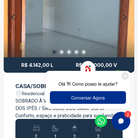
R$ 4.142,00 L
R$ 727.000,00 V
CASA/SOBRADO - BOSQUE DOS IPÊS
Residencial Bosque dos Ipês - São José dos
Campos/SP
SOBRADO À VENDA OU LOCAÇÃO - BOSQUE
DOS IPÊS / SÃO JOSÉ DOS CAMPOS/SP
Conforto, espaço e praticidade para sua família!
Excelente sobrado localizado no Bosque dos
Ipês, ideal para quem busca ambientes amplos,
2
1
2
2
bem distribuídos e uma casa aconchegante. O