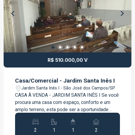
Ótima opção para moradia ou investimento
Localizada em um bairro com infraestrutura
completa, próximo a comércios, escolas,
transporte público e serviços essenciais. Entre
em contato para mais informações e agende uma
visita!
R$ 510.000,00 V
Casa/Comercial - Jardim Santa Inês I
Jardim Santa Inês I - São José dos Campos/SP
CASA À VENDA - JARDIM SANTA INÊS I Se você
procura uma casa com espaço, conforto e um
amplo terreno, esta pode ser a oportunidade
ideal para você! O imóvel conta com uma ótima
distribuição dos ambientes, oferecendo
2
1
1
2
praticidade e qualidade de vida para toda a