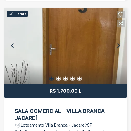
chuveiro e box Área externa Ambientes bem
distribuídos Ótimo potencial para adaptação
Cód.
27617
conforme a necessidade do seu negócio
Localizado em uma região de fácil acesso e com
boa circulação de pessoas, proporcionando
praticidade para clientes e colaboradores. Entre
em contato para mais informações e agende uma
visita. Conheça de perto o espaço ideal para o
crescimento da sua empresa.
R$ 1.700,00 L
SALA COMERCIAL - VILLA BRANCA -
JACAREÍ
Loteamento Villa Branca - Jacareí/SP