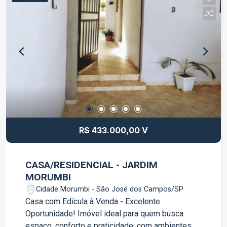
Área de serviço 2 vagas de garagem O imóvel
conta com ótimo aproveitamento dos espaços,
acabamentos de qualidade e móveis planejados
que trazem mais organização e funcionalidade ao
dia a dia. Localizado no Villa Branca, bairro com
infraestrutura completa, próximo a
supermercados, escolas, farmácias, restaurantes,
academias e com fácil acesso à Rodovia
Presidente Dutra. Agende sua visita e venha
conhecer seu novo lar!
R$ 433.000,00 V
CASA/RESIDENCIAL - JARDIM
MORUMBI
Cidade Morumbi - São José dos Campos/SP
Casa com Edícula à Venda - Excelente
Oportunidade! Imóvel ideal para quem busca
espaço, conforto e praticidade, com ambientes