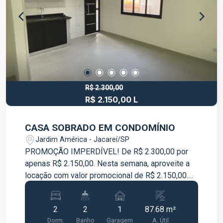
2 banheiros, sendo um no piso superior e outro
no piso inferior Ambientes bem iluminados e
ventilados Além do conforto interno, o imóvel
oferece diferenciais que garantem mais
segurança e comodidade no dia a dia:
Monitoramento de segurança Panther Sistema de
câmeras Uma excelente opção para quem
procura qualidade de vida, segurança e
R$ 2.300,00
R$ 2.150,00 L
praticidade em um só lugar. Entre em contato para
mais informações e agende sua visita.
CASA SOBRADO EM CONDOMÍNIO
Jardim América - Jacareí/SP
PROMOÇÃO IMPERDÍVEL! De R$ 2.300,00 por
apenas R$ 2.150,00. Nesta semana, aproveite a
locação com valor promocional de R$ 2.150,00.
CASA SOBRADO EM CONDOMÍNIO NOVA PARA
LOCAÇÃO - CONFORTO, SEGURANÇA E
2
2
1
87.68 m²
PRATICIDADE Casa nova, nunca habitada! Seja o
Dorm.
Banho
Garagem
A. Útil