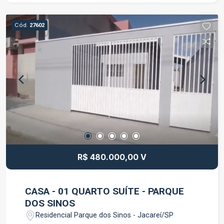
ou investimento Diferenciais: Garagem para 02
carros Imóvel com potencial residencial e
Cód.
27602
comercial Ótima opção para quem deseja unir
moradia e negócio no mesmo local Entre em
contato e agende sua visita!
R$ 480.000,00 V
CASA - 01 QUARTO SUÍTE - PARQUE
DOS SINOS
Residencial Parque dos Sinos - Jacareí/SP