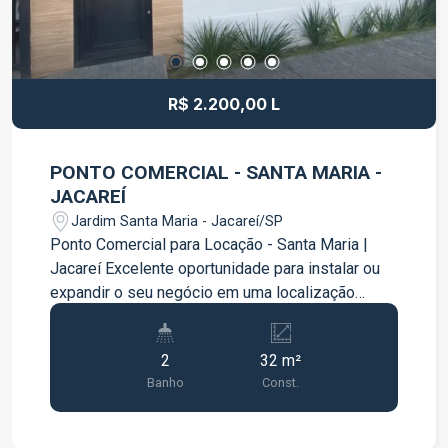
R$ 2.200,00 L
PONTO COMERCIAL - SANTA MARIA -
JACAREÍ
Jardim Santa Maria - Jacareí/SP
Ponto Comercial para Locação - Santa Maria |
Jacareí Excelente oportunidade para instalar ou
expandir o seu negócio em uma localização
estratégica no bairro Santa Maria. O imóvel conta
com uma estrutura versátil e funcional, ideal para
2
32 m²
escritórios, clínicas, consultórios, escolas,
Banho
Const.
prestadores de serviços e diversos segmentos
comerciais. Características do imóvel: 03 salas
amplas Cozinha 02 banheiros, sendo 01 com