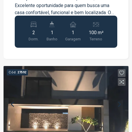
Excelente oportunidade para quem busca uma
casa confortável, funcional e bem localizada. O
imóvel possui ambientes bem distribuídos,
proporcionando praticidade e conforto para o dia
2
1
1
100 m²
a dia. Características do imóvel: 2 quartos Sala
Dorm.
Banho
Garagem
Terreno
Cozinha Banheiro Área de serviço Vaga de
garagem Localizada no bairro Vila Garcia, a casa
oferece fácil acesso a comércios, serviços e
transporte, sendo uma ótima opção para casal ou
família que busca tranquilidade e comodidade.
Cód.
27592
Entre em contato para mais informações e
agende sua visita.