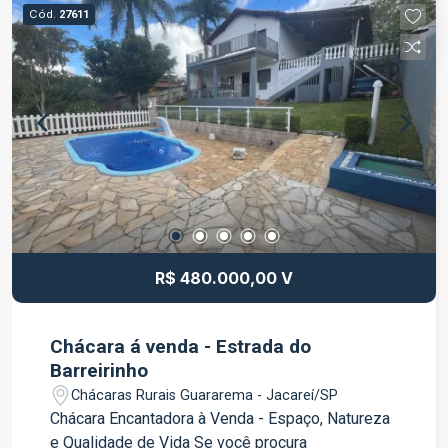
Ambientes bem iluminados e ventilados O
Cód.
27611
condomínio oferece segurança, tranquilidade e
uma localização estratégica, com fácil acesso a
comércios, escolas, supermercados e principais
vias da cidade. Uma excelente oportunidade para
conquistar seu imóvel próprio com conforto e
praticidade. Entre em contato para mais
informações e agende sua visita.
R$ 480.000,00 V
Chácara á venda - Estrada do
Barreirinho
Chácaras Rurais Guararema - Jacareí/SP
Chácara Encantadora à Venda - Espaço, Natureza
e Qualidade de Vida Se você procura