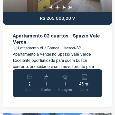
R$ 265.000,00 V
Apartamento 02 quartos - Spazio Vale
Verde
Loteamento Villa Branca - Jacareí/SP
Apartamento à Venda no Spazio Vale Verde
Excelente oportunidade para quem busca
conforto, praticidade e um imóvel pronto para
morar. Este apartamento conta com ambientes
bem distribuídos e acabamentos que
2
1
1
45 m²
proporcionam mais funcionalidade ao dia a dia,
Dorm.
Banho
Garagem
Const.
sendo uma ótima opção para moradia ou
investimento. Características do imóvel: 02
dormitórios Sala aconchegante Cozinha com
móveis planejados Banheiro com gabinete