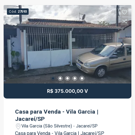
dormitórios, sendo 1 suíte Sala ampla e
aconchegante Cozinha funcional 1 vaga de
Cód.
27593
garagem Área Externa 2 cômodos adicionais 1
banheiro externo Espaço versátil para diversas
finalidades Diferenciais Excelente distribuição
dos ambientes Ideal para famílias que precisam
de espaço extra Possibilidade de criar escritório,
ateliê, área gourmet ou acomodação
independente Ótimo potencial de valorização Um
imóvel completo, com ambientes amplos e
diversas possibilidades de uso para atender às
necessidades da sua família. Entre em contato e
agende sua visita!
R$ 375.000,00 V
Casa para Venda - Vila Garcia |
Jacareí/SP
Vila Garcia (São Silvestre) - Jacareí/SP
Casa para Venda - Vila Garcia | Jacareí/SP