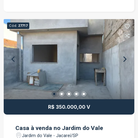
na Vila Zezé, em uma região tranquila e com fácil
acesso a comércios, escolas e serviços
essenciais. Ideal para quem deseja morar com
qualidade de vida ou fazer um excelente
Cód.
27717
investimento! Entre em contato para mais
informações e agende sua visita. Venha conhecer
de perto e se encantar com o seu novo lar!
R$ 350.000,00 V
Casa à venda no Jardim do Vale
Jardim do Vale - Jacareí/SP