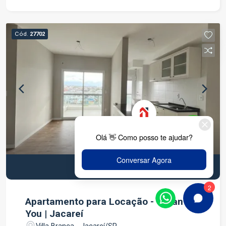
aconchegante, cozinha funcional e ambientes
bem distribuídos, proporcionando conforto e
praticidade no dia a dia. Na parte externa, o
Cód.
27702
imóvel oferece garagem com capacidade para
até 3 veículos, garantindo comodidade e
segurança. Localizada no Jardim Santa Maria, a
casa está próxima a comércios, escolas,
supermercados e diversos serviços, além de
contar com fácil acesso às principais vias da
cidade. Uma excelente opção para quem procura
um imóvel versátil, bem localizado e com ótimo
potencial. Entre em contato para mais
informações e agende uma visita. Venha
conhecer seu novo lar!
R$ 3.900,00 L
Apartamento para Locação - Urban
You | Jacareí