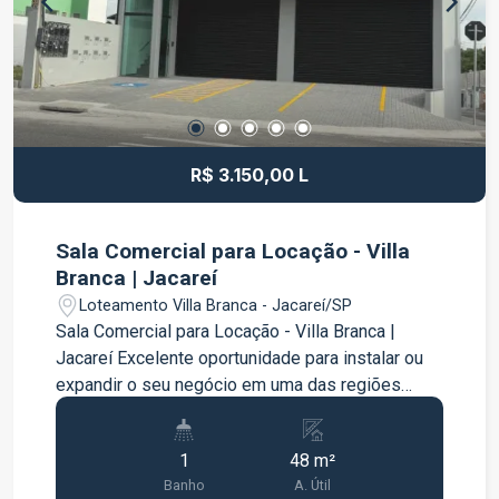
comercial bem localizado e pronto para receber
seu negócio. Entre em contato para mais
informações e agende uma visita.
R$ 3.150,00 L
Sala Comercial para Locação - Villa
Branca | Jacareí
Loteamento Villa Branca - Jacareí/SP
Sala Comercial para Locação - Villa Branca |
Jacareí Excelente oportunidade para instalar ou
expandir o seu negócio em uma das regiões
mais valorizadas de Jacareí. O imóvel possui 48
m² de área, oferecendo um ambiente amplo,
1
48 m²
versátil e bem distribuído, ideal para escritórios,
Banho
A. Útil
consultórios, estúdios ou diversos segmentos