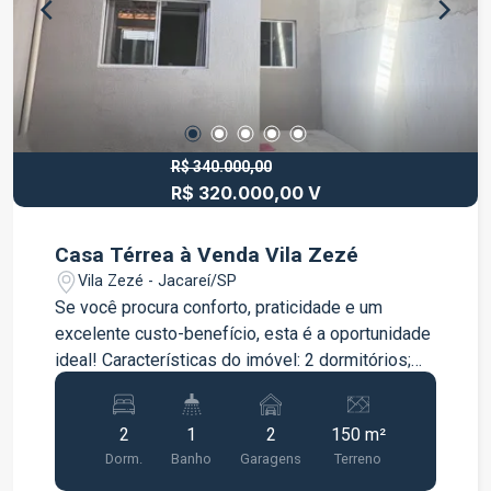
R$ 340.000,00
R$ 320.000,00 V
Casa Térrea à Venda Vila Zezé
Vila Zezé - Jacareí/SP
Se você procura conforto, praticidade e um
excelente custo-benefício, esta é a oportunidade
ideal! Características do imóvel: 2 dormitórios;
Sala ampla e bem iluminada; Cozinha com móveis
planejados; Banheiro; Garagem para 2 veículos;
2
1
2
150 m²
Area de serviço; Casa térrea, perfeita para quem
Dorm.
Banho
Garagens
Terreno
busca acessibilidade e comodidade. Localizada