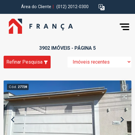
Área do Cliente
|
(012) 2012-0300
3902 IMÓVEIS - PÁGINA 5
Refinar Pesquisa
Cód.
27728