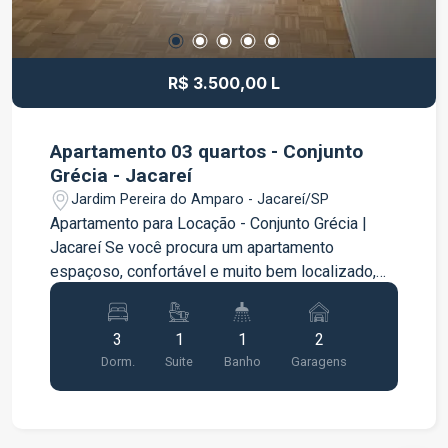
R$ 3.500,00 L
Apartamento 03 quartos - Conjunto
Grécia - Jacareí
Jardim Pereira do Amparo - Jacareí/SP
Apartamento para Locação - Conjunto Grécia |
Jacareí Se você procura um apartamento
espaçoso, confortável e muito bem localizado,
esta é a oportunidade ideal! Com 119 m² de área
privativa, este imóvel oferece ambientes amplos,
3
1
1
2
excelente distribuição dos cômodos e toda a
Dorm.
Suite
Banho
Garagens
praticidade que sua família merece.
Características do imóvel: 3 dormitórios, sendo 1
suíte Sala ampla, perfeita para dois ambientes
Cozinha funcional Área de serviço separada