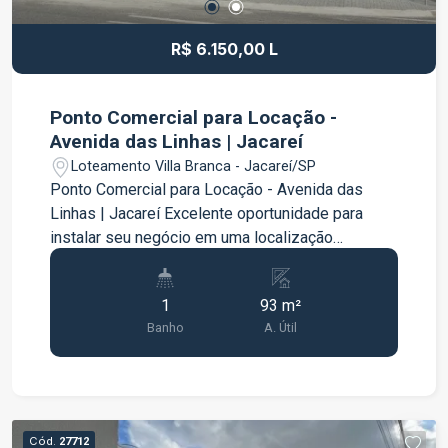
R$ 6.150,00 L
Ponto Comercial para Locação -
Avenida das Linhas | Jacareí
Loteamento Villa Branca - Jacareí/SP
Ponto Comercial para Locação - Avenida das
Linhas | Jacareí Excelente oportunidade para
instalar seu negócio em uma localização
estratégica e com grande potencial comercial. O
imóvel possui 93 m² de área térrea, oferecendo
1
93 m²
um espaço amplo, funcional e versátil, ideal para
Banho
A. Útil
lojas, escritórios, consultórios, serviços e
diversos segmentos comerciais. Localizado na
Avenida das Linhas, região de fácil acesso e com
boa circulação, proporcionando praticidade para
clientes, colaboradores e fornecedores. Uma
Cód.
27712