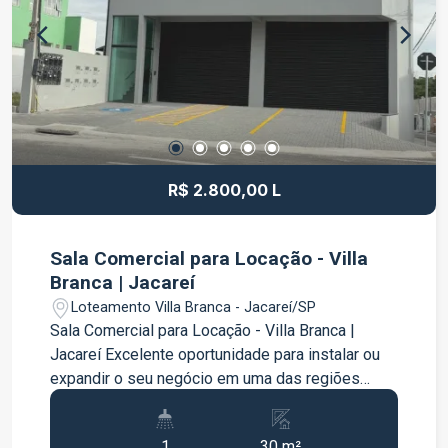
excelente opção para quem busca um espaço
comercial bem localizado e pronto para receber
seu negócio. Entre em contato para mais
informações e agende uma visita.
R$ 2.800,00 L
Sala Comercial para Locação - Villa
Branca | Jacareí
Loteamento Villa Branca - Jacareí/SP
Sala Comercial para Locação - Villa Branca |
Jacareí Excelente oportunidade para instalar ou
expandir o seu negócio em uma das regiões
mais valorizadas de Jacareí. O imóvel possui 30
m² de área, oferecendo um ambiente amplo,
1
30 m²