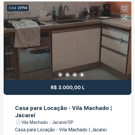
Armários planejados nos dormitórios Banheiro
Cód.
27714
social Ambientes amplos e bem iluminados
Localizado no Conjunto Grécia, em Jacareí, o
apartamento está próximo a supermercados,
escolas, farmácias, comércios e serviços
essenciais, além de contar com fácil acesso às
principais vias da cidade. Uma excelente opção
para quem busca conforto, espaço e praticidade
em uma das regiões mais tradicionais de Jacareí.
Agende sua visita e venha conhecer este
excelente imóvel!
R$ 3.000,00 L
Casa para Locação - Vila Machado |
Jacareí
Vila Machado - Jacareí/SP
Casa para Locação - Vila Machado | Jacareí