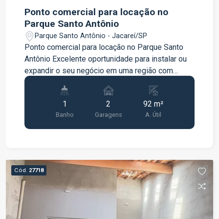
Ponto comercial para locação no
Parque Santo Antônio
Parque Santo Antônio - Jacareí/SP
Ponto comercial para locação no Parque Santo
Antônio Excelente oportunidade para instalar ou
expandir o seu negócio em uma região com
grande potencial comercial. O imóvel possui
92m² de área, oferecendo um espaço amplo e
1
2
92 m²
versátil para diferentes tipos de atividades
Banho
Garagens
A. Útil
comerciais. Conta com banheiro e vaga de
estacionamento, proporcionando praticidade para
clientes e colaboradores. Uma ótima opção para
quem busca um ponto comercial bem localizado
e com excelente espaço. Entre em contato para
Cód.
27718
mais informações e agende uma visita.