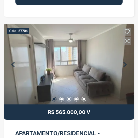
comerciais. A sala conta com banheiro privativo, e
ar-condicionado, proporcionando mais conforto e
praticidade para o dia a dia. Localizada no bairro
Villa Branca, a sala comercial está em uma região
Cód.
27704
de grande movimento, com fácil acesso à
Rodovia Presidente Dutra e próxima a comércios,
restaurantes, bancos e diversos serviços. Uma
excelente opção para quem busca um espaço
comercial bem localizado e pronto para receber
seu negócio. Entre em contato para mais
informações e agende uma visita.
R$ 565.000,00 V
APARTAMENTO/RESIDENCIAL -