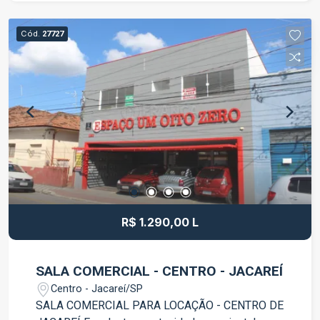
Imóvel bem arejado, com excelente distribuição
dos ambientes e pronto para receber você e sua
Cód.
27727
família. Localizada no Vila Branca, a casa está
próxima a comércios, escolas, supermercados e
possui fácil acesso às principais vias da cidade.
Entre em contato para mais informações e
agende uma visita. Venha conhecer este
excelente imóvel.
R$ 1.290,00 L
SALA COMERCIAL - CENTRO - JACAREÍ
Centro - Jacareí/SP
SALA COMERCIAL PARA LOCAÇÃO - CENTRO DE