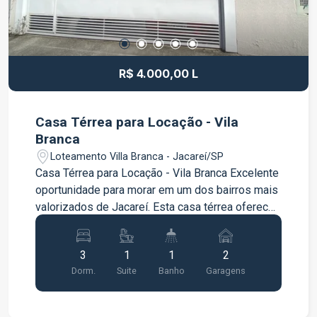
R$ 4.000,00 L
Casa Térrea para Locação - Vila
Branca
Loteamento Villa Branca - Jacareí/SP
Casa Térrea para Locação - Vila Branca Excelente
oportunidade para morar em um dos bairros mais
valorizados de Jacareí. Esta casa térrea oferece
conforto, praticidade e ambientes amplos, bem
iluminados e arejados, ideal para quem busca
3
1
1
2
qualidade de vida. Características do imóvel 3
Dorm.
Suite
Banho
Garagens
dormitórios, sendo 1 suíte Sala ampla Cozinha
equipada com cooktop Jardim de inverno Área
gourmet com churrasqueira 2 vagas de garagem