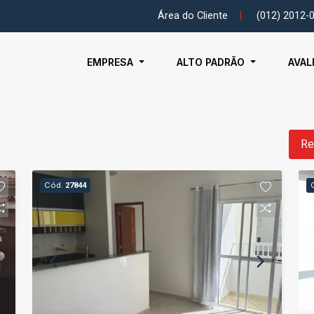
Área do Cliente
|
(012) 2012-
EMPRESA
ALTO PADRÃO
AVAL
Re
Cód.
27844