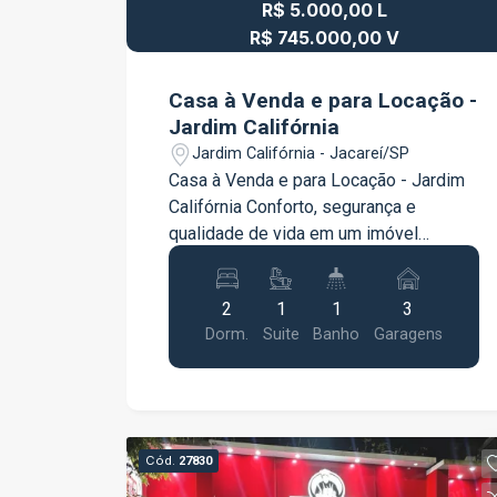
R$ 5.000,00 L
público e diversos comércios. Uma
excelente oportunidade para morar com
R$ 745.000,00 V
conforto, segurança e praticidade em
uma localização privilegiada. Entre em
Casa à Venda e para Locação -
contato para mais informações e
Jardim Califórnia
agende sua visita!
Jardim Califórnia - Jacareí/SP
Casa à Venda e para Locação - Jardim
Califórnia Conforto, segurança e
qualidade de vida em um imóvel
pensado para quem valoriza espaço e
contato com a natureza! Localizada no
2
1
1
3
Jardim Califórnia, esta excelente casa
Dorm.
Suite
Banho
Garagens
oferece ambientes amplos e bem
distribuídos, além de um quintal
encantador, perfeito para reunir a família
e desfrutar de momentos especiais.
Com 112,94 m² de área construída em
Cód.
27830
um terreno de 300 m², o imóvel conta