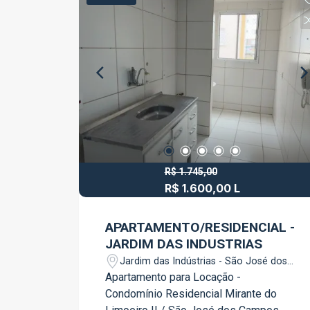
praticidade e conforto para o dia a dia.
Localizada no Boulevard Jacareí, a sala
está em uma região de fácil acesso,
próxima a comércios, bancos,
restaurantes e diversos serviços,
sendo uma excelente opção para
escritórios, consultórios e empresas
que buscam um endereço estratégico.
Agende sua visita e conheça este
excelente espaço para o seu negócio.
R$ 1.745,00
R$ 1.600,00 L
APARTAMENTO/RESIDENCIAL -
JARDIM DAS INDUSTRIAS
Jardim das Indústrias - São José dos
Campos/SP
Apartamento para Locação -
Condomínio Residencial Mirante do