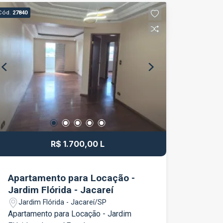
dormitórios; 1 banheiro; Sala ampla para
Cód.
27840
dois ambientes; Cozinha funcional; Área
de serviço; 1 vaga de garagem.
Localizado no bairro Parque Joinville, o
imóvel está próximo a supermercados,
escolas, farmácias, comércios e
serviços essenciais, proporcionando
mais praticidade para o dia a dia. Além
disso, conta com fácil acesso às
principais vias de Jacareí e à Rodovia
Presidente Dutra. Não perca essa
oportunidade de conquistar seu novo
R$ 1.700,00 L
imóvel!
Apartamento para Locação -
Jardim Flórida - Jacareí
Jardim Flórida - Jacareí/SP
Apartamento para Locação - Jardim