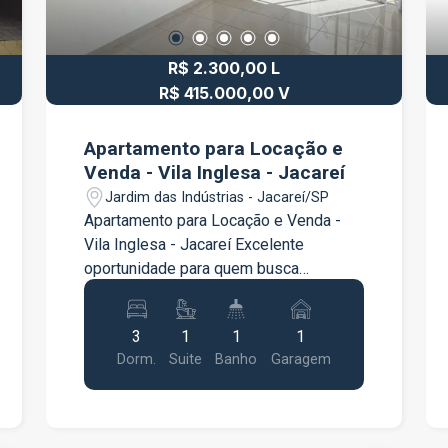
R$ 2.300,00 L
R$ 415.000,00 V
Apartamento para Locação e
Venda - Vila Inglesa - Jacareí
Jardim das Indústrias - Jacareí/SP
Apartamento para Locação e Venda -
Vila Inglesa - Jacareí Excelente
oportunidade para quem busca
conforto, praticidade e uma excelente
localização. O apartamento conta com 3
3
1
1
1
dormitórios, sendo 1 suíte com móveis
Dorm.
Suite
Banho
Garagem
planejados, proporcionando mais
organização e funcionalidade. A sala é
ampla e bem iluminada, ideal para
receber a família e os amigos. A