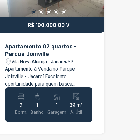
R$ 190.000,00 V
Apartamento 02 quartos -
Parque Joinville
Vila Nova Aliança - Jacareí/SP
Apartamento à Venda no Parque
Joinville - Jacareí Excelente
oportunidade para quem busca
conforto, praticidade e um ótimo custo-
benefício! Este apartamento é ideal
2
1
1
39 m²
para morar ou investir, oferecendo
Dorm.
Banho
Garagem
A. Útil
ambientes bem distribuídos e
localização privilegiada, com fácil
acesso aos principais pontos da
cidade. Características do imóvel: 2