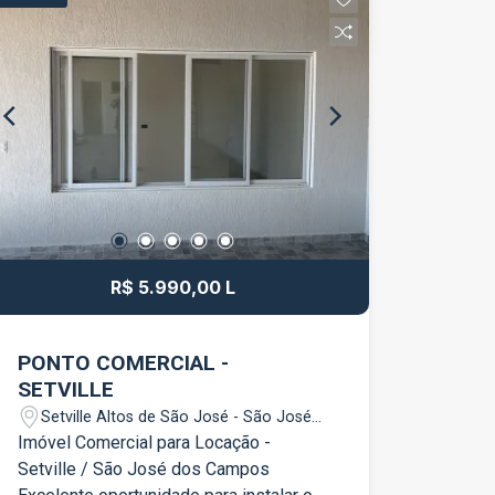
dormitórios, sendo 1 suíte master Suíte
master com banheira e guarda-roupas
planejado Banheiro social Lavabo Sala
ampla e bem iluminada Cozinha com
móveis planejados Área gourmet com
churrasqueira Piscina Garagem para até
3 veículos O imóvel oferece ambientes
espaçosos, excelente área de lazer e
toda a estrutura necessária para quem
deseja morar com conforto e receber
amigos e familiares com qualidade.
R$ 5.990,00 L
Agende sua visita e venha conhecer de
perto essa excelente oportunidade no
Jardim Santa Maria, em Jacareí!
PONTO COMERCIAL -
SETVILLE
Setville Altos de São José - São José
dos Campos/SP
Imóvel Comercial para Locação -
Setville / São José dos Campos