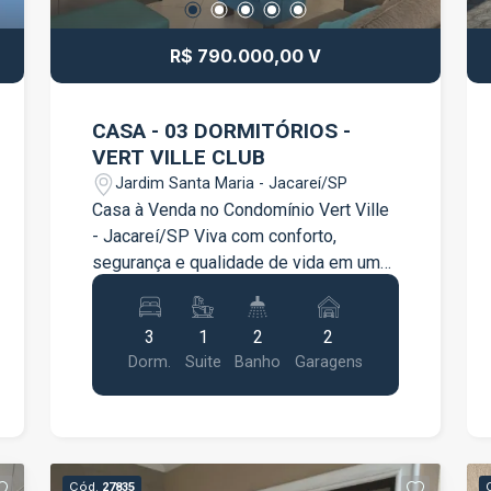
comodidade para clientes e
colaboradores. Agende uma visita e
R$ 790.000,00 V
conheça este excelente espaço
comercial!
CASA - 03 DORMITÓRIOS -
VERT VILLE CLUB
Jardim Santa Maria - Jacareí/SP
Casa à Venda no Condomínio Vert Ville
- Jacareí/SP Viva com conforto,
segurança e qualidade de vida em um
dos condomínios mais desejados de
Jacareí! Esta excelente residência foi
3
1
2
2
projetada para oferecer ambientes
Dorm.
Suite
Banho
Garagens
amplos, funcionais e perfeitos para
toda a família. Características do
imóvel: 3 dormitórios, sendo 1 suíte
Dormitórios com móveis planejados
Cozinha planejada, moderna e funcional
Cód.
27835