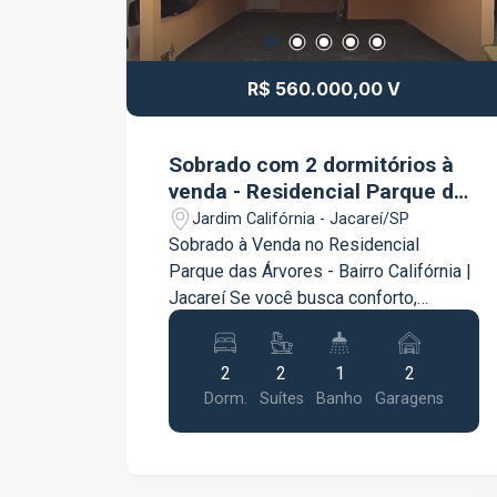
R$ 560.000,00 V
Sobrado com 2 dormitórios à
venda - Residencial Parque das
Árvores
Jardim Califórnia - Jacareí/SP
Sobrado à Venda no Residencial
Parque das Árvores - Bairro Califórnia |
Jacareí Se você busca conforto,
privacidade e qualidade de vida em um
condomínio tranquilo e bem localizado,
2
2
1
2
este lindo sobrado é a oportunidade
Dorm.
Suítes
Banho
Garagens
ideal! Com um projeto funcional e
ambientes amplos, o imóvel oferece
tudo o que sua família precisa para
viver com conforto. Características do