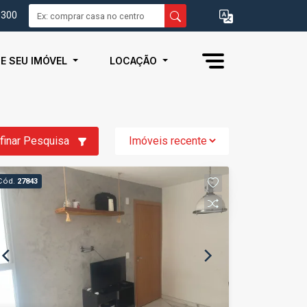
0300
IE SEU IMÓVEL
LOCAÇÃO
finar Pesquisa
Cód.
27843