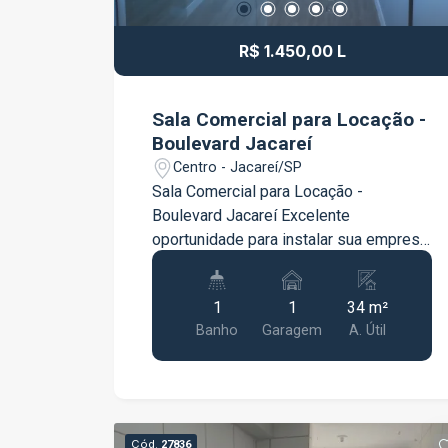
R$ 1.450,00 L
Sala Comercial para Locação -
Boulevard Jacareí
Centro - Jacareí/SP
Sala Comercial para Locação -
Boulevard Jacareí Excelente
oportunidade para instalar sua empresa
em um dos empreendimentos
comerciais mais bem localizados de
1
1
34 m²
Jacareí. A sala possui 34 m² de área,
Banho
Garagem
A. Útil
oferecendo um espaço funcional e
versátil para diversos tipos de
atividades profissionais. O imóvel
conta com banheiro privativo e 1 vaga
de garagem, proporcionando mais
Cód.
27836