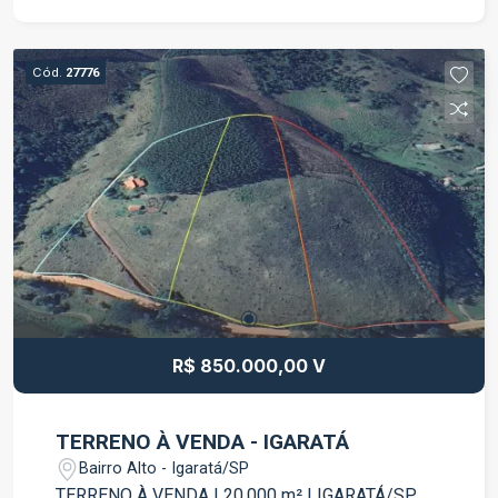
metade do trajeto é por estrada asfaltada.
Destaques do imóvel: Terreno com 20.000 m²;
Frente para a Estrada Municipal José Augusto
Cód.
27776
Barbosa; Fácil acesso; Aproximadamente metade
do percurso em estrada asfaltada; Região
tranquila e cercada pela natureza; Excelente para
formação de chácara, sítio, lazer, moradia ou
investimento; Grande potencial de valorização. A
localização une a tranquilidade do campo com a
praticidade de um acesso facilitado,
proporcionando qualidade de vida e diversas
possibilidades de aproveitamento da área. Entre
em contato para mais informações e agende uma
visita para conhecer esta excelente oportunidade
R$ 850.000,00 V
em Igaratá!
TERRENO À VENDA - IGARATÁ
Bairro Alto - Igaratá/SP
TERRENO À VENDA | 20.000 m² | IGARATÁ/SP