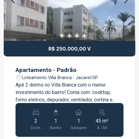
Uma excelente opção para morar com qualidade
de vida ou investir. Entre em contato para mais
informações e agende sua visita.
R$ 250.000,00 V
Apartamento - Padrão
Loteamento Villa Branca - Jacareí/SP
Apê 2 dorms no Villa Branca com o menor
investimento do bairro! Conta com: cooktop,
forno eletrico, depurador, ventilador, cortina e
armários em madeira. Oportunidade no bairro
mais valorizado!
2
1
1
45 m²
Dorm.
Banho
Garagem
A. Útil