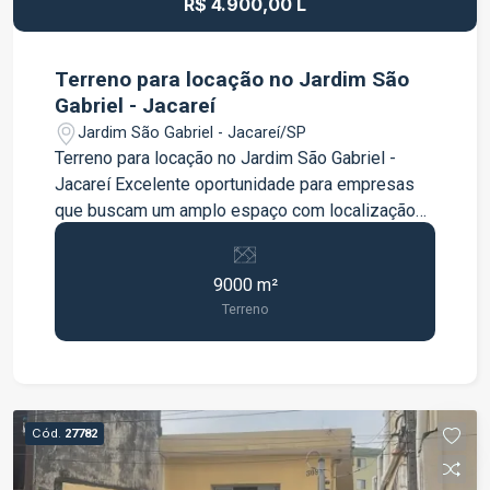
R$ 4.900,00 L
Terreno para locação no Jardim São
Gabriel - Jacareí
Jardim São Gabriel - Jacareí/SP
Terreno para locação no Jardim São Gabriel -
Jacareí Excelente oportunidade para empresas
que buscam um amplo espaço com localização
estratégica e fácil acesso às principais rodovias
da região. O terreno possui aproximadamente
9000 m²
9.000 m², totalmente plano, ideal para pátio,
Terreno
estacionamento de veículos, armazenamento,
logística e diversas atividades comerciais e
industriais. Conta com portão de acesso que
permite a entrada de caminhões, carretas e
bitrens, proporcionando praticidade para
Cód.
27782
operações de grande porte. Localização
privilegiada, a apenas 50 metros da Rodovia Dom