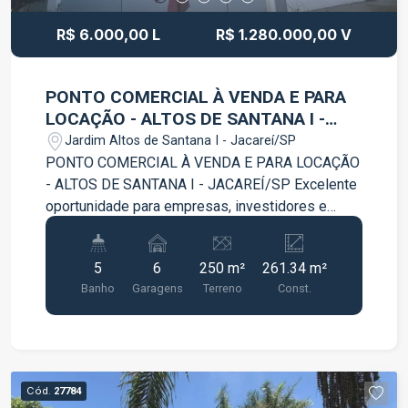
este imóvel!
R$ 6.000,00 L
R$ 1.280.000,00 V
PONTO COMERCIAL À VENDA E PARA
LOCAÇÃO - ALTOS DE SANTANA I -
JACAREÍ/SP
Jardim Altos de Santana I - Jacareí/SP
PONTO COMERCIAL À VENDA E PARA LOCAÇÃO
- ALTOS DE SANTANA I - JACAREÍ/SP Excelente
oportunidade para empresas, investidores e
empreendedores que buscam um imóvel
comercial amplo, estruturado e com localização
5
6
250 m²
261.34 m²
estratégica. Localizado em avenida de grande
Banho
Garagens
Terreno
Const.
movimento, com alto fluxo de pessoas e
veículos, este ponto comercial oferece excelente
visibilidade e praticidade para diversos
segmentos, como escritórios, clínicas, empresas,
lojas, prestadores de serviços e muito mais. Com
Cód.
27784
uma estrutura completa, o imóvel conta com