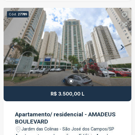
cozinha Armário no banheiro 1 vaga de garagem
no 2° subsolo (vaga nº71) Ambientes bem
Cód.
27789
distribuídos, com excelente iluminação e
ventilação natural Diferenciais do Edifício
Amadeus Boulevard Portaria Elevador Excelente
conservação das áreas comuns Ambiente seguro
e tranquilo Localização privilegiada, com fácil
acesso às principais avenidas da cidade Próximo
a supermercados, padarias, farmácias,
restaurantes, academias, bancos e diversos
comércios e serviços. Uma excelente
oportunidade para quem procura conforto,
praticidade e uma localização estratégica para
R$ 3.500,00 L
morar. Agende sua visita e venha conhecer seu
novo lar!
Apartamento/ residencial - AMADEUS
BOULEVARD
Jardim das Colinas - São José dos Campos/SP