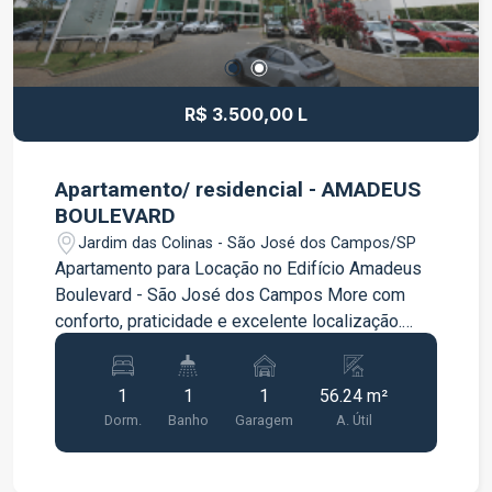
R$ 3.500,00 L
Apartamento/ residencial - AMADEUS
BOULEVARD
Jardim das Colinas - São José dos Campos/SP
Apartamento para Locação no Edifício Amadeus
Boulevard - São José dos Campos More com
conforto, praticidade e excelente localização.
Este apartamento é ideal para quem busca um
imóvel pronto para morar, com ambientes
1
1
1
56.24 m²
funcionais e equipado com os principais itens do
Dorm.
Banho
Garagem
A. Útil
dia a dia. O imóvel conta com 56,24 m² de área
privativa Cozinha equipada com geladeira e
fogão Armários planejados no quarto Armários na