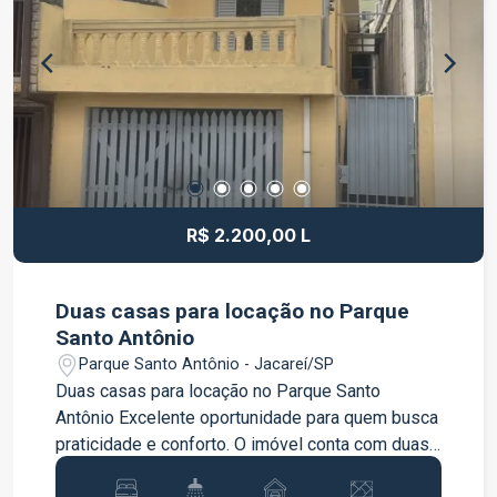
Pedro I, aproximadamente 1 km da Rodovia
Carvalho Pinto e 6 km da Rodovia Presidente
Dutra, garantindo excelente mobilidade e
facilidade no transporte de cargas. Entre em
contato para mais informações e agende uma
visita.
R$ 2.200,00 L
Duas casas para locação no Parque
Santo Antônio
Parque Santo Antônio - Jacareí/SP
Duas casas para locação no Parque Santo
Antônio Excelente oportunidade para quem busca
praticidade e conforto. O imóvel conta com duas
casas, sendo uma na frente e outra nos fundos,