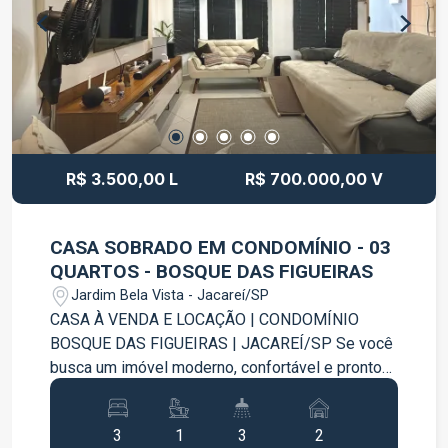
vias da cidade. Entre em contato para mais
informações e agende sua visita.
R$ 3.500,00 L
R$ 700.000,00 V
CASA SOBRADO EM CONDOMÍNIO - 03
QUARTOS - BOSQUE DAS FIGUEIRAS
Jardim Bela Vista - Jacareí/SP
CASA À VENDA E LOCAÇÃO | CONDOMÍNIO
BOSQUE DAS FIGUEIRAS | JACAREÍ/SP Se você
busca um imóvel moderno, confortável e pronto
para morar, esta casa no Condomínio Bosque das
Figueiras é a escolha ideal. Com ambientes
3
1
3
2
integrados, excelente área gourmet e