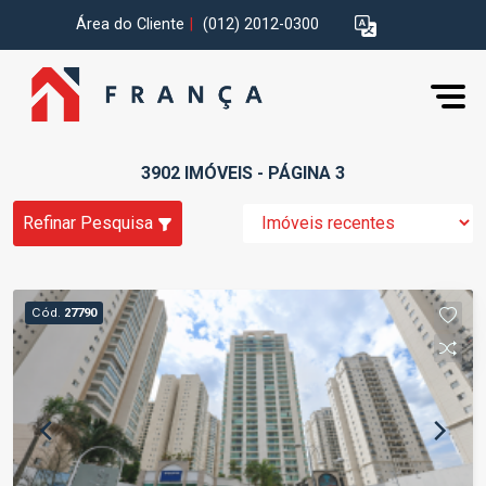
Área do Cliente
|
(012) 2012-0300
3902 IMÓVEIS - PÁGINA 3
Refinar Pesquisa
Cód.
27790