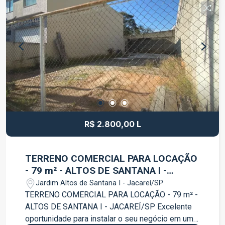
moradia ou investimento. A localização em
Igaratá proporciona qualidade de vida, belas
paisagens e fácil acesso às principais vias da
região, sendo ideal para quem deseja fugir da
rotina das grandes cidades sem abrir mão da
praticidade. Entre em contato para mais
informações e agende uma visita! Aproveite esta
excelente oportunidade de investimento em uma
das regiões mais procuradas para lazer e
descanso.
R$ 2.800,00 L
TERRENO COMERCIAL PARA LOCAÇÃO
- 79 m² - ALTOS DE SANTANA I -
JACAREÍ/SP
Jardim Altos de Santana I - Jacareí/SP
TERRENO COMERCIAL PARA LOCAÇÃO - 79 m² -
ALTOS DE SANTANA I - JACAREÍ/SP Excelente
oportunidade para instalar o seu negócio em uma