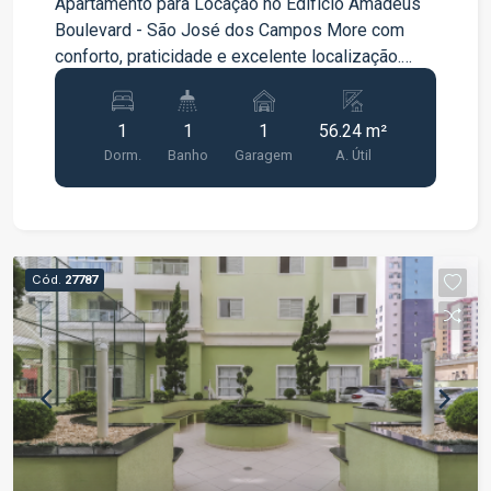
Apartamento para Locação no Edifício Amadeus
Boulevard - São José dos Campos More com
conforto, praticidade e excelente localização.
Este apartamento é ideal para quem busca um
imóvel pronto para morar, com ambientes
1
1
1
56.24 m²
funcionais e equipado com os principais itens do
Dorm.
Banho
Garagem
A. Útil
dia a dia. O imóvel conta com 56,24 m² de área
privativa Cozinha equipada com geladeira e
fogão Máquina de lavar roupas Armários
planejados no quarto Armários na cozinha
Armário no banheiro 1 vaga de garagem no 1º
Cód.
27787
subsolo (vaga nº 111) Ambientes bem
distribuídos, com excelente iluminação e
ventilação natural Diferenciais do Edifício
Amadeus Boulevard Portaria Elevador Excelente
conservação das áreas comuns Ambiente seguro
e tranquilo Localização privilegiada, com fácil
acesso às principais avenidas da cidade Próximo
a supermercados, padarias, farmácias,