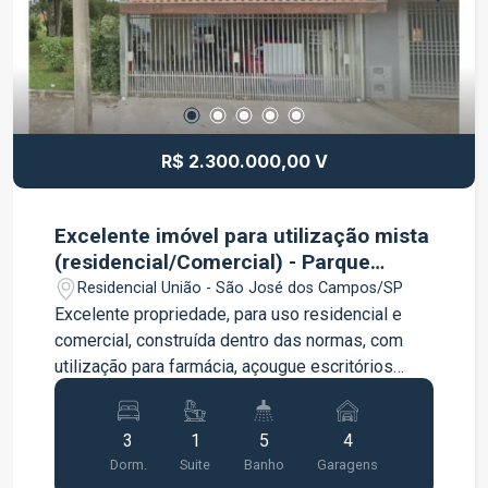
R$ 2.300.000,00 V
Excelente imóvel para utilização mista
(residencial/Comercial) - Parque
Residencial União- São José dos
Residencial União - São José dos Campos/SP
Campos/SP
Excelente propriedade, para uso residencial e
comercial, construída dentro das normas, com
utilização para farmácia, açougue escritórios
diversos, salão de beleza, academia e etc. PISO
TÉRREO ? ÁREA COMERCIAL (ENTRADA
3
1
5
4
TOTALMENTE INDEPENDENTE) Amplo vão livre
Dorm.
Suite
Banho
Garagens
(layout 100% flexível) 3 banheiros: Masculino,