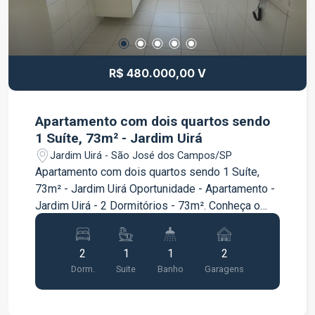
R$ 480.000,00 V
Apartamento com dois quartos sendo
1 Suíte, 73m² - Jardim Uirá
Jardim Uirá - São José dos Campos/SP
Apartamento com dois quartos sendo 1 Suíte,
73m² - Jardim Uirá Oportunidade - Apartamento -
Jardim Uirá - 2 Dormitórios - 73m². Conheça o
Apartamento no Jardim Uirá em São José dos
Campos, uma oportunidade imperdível para viver
2
1
1
2
com conforto e praticidade! Este Apartamento de
Dorm.
Suite
Banho
Garagens
73m² está estrategicamente localizado próximo
a comércios, escolas, shoppings,
supermercados, lojas de conveniência, além de