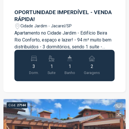
OPORTUNIDADE IMPERDÍVEL - VENDA
RÁPIDA!
Cidade Jardim - Jacareí/SP
Apartamento no Cidade Jardim - Edifício Beira
Rio Conforto, espaço e lazer! - 94 m² muito bem
distribuídos - 3 dormitórios, sendo 1 suíte -
Lavabo - Cozinha planejada - Quarto de casal
com móveis planejados - Sala com ótimo espaço
3
1
1
2
-Condomínio com lazer completo: - Piscina
Dorm.
Suite
Banho
Garagens
adulto e infantil - Academia Ideal para quem
busca conforto, praticidade e qualidade de vida
em uma das regiões mais desejadas! Entre em
contato agora e agende sua visita ? oportunidade
para sair rápido!
Cód.
27144