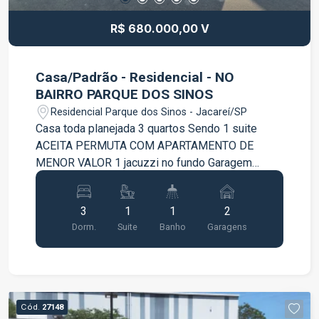
R$ 680.000,00 V
Casa/Padrão - Residencial - NO
BAIRRO PARQUE DOS SINOS
Residencial Parque dos Sinos - Jacareí/SP
Casa toda planejada 3 quartos Sendo 1 suite
ACEITA PERMUTA COM APARTAMENTO DE
MENOR VALOR 1 jacuzzi no fundo Garagem
fechada Ambiente aberto Jardim de inverno No
parque dos sinos
3
1
1
2
Dorm.
Suite
Banho
Garagens
Cód.
27148