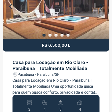
R$ 6.500,00 L
Casa para Locação em Rio Claro -
Paraibuna | Totalmente Mobiliada
Paraibuna - Paraibuna/SP
Casa para Locação em Rio Claro - Paraibuna |
Totalmente Mobiliada Uma oportunidade única
para quem busca conforto, privacidade e contato
com a natureza em um ambiente acolhedor e
sofisticado. Esta charmosa casa em madeira e
3
1
3
4
alvenaria oferece uma vista deslumbrante para o