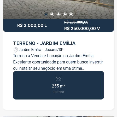
R$ 275.000,00
R$ 2.000,00 L
R$ 250.000,00 V
TERRENO - JARDIM EMÍLIA
Jardim Emília - Jacareí/SP
Terreno à Venda e Locação no Jardim Emília
Excelente oportunidade para quem busca investir
ou instalar seu negócio em uma ótima
localização. O imóvel conta com: 255 m² de área
total Galpão construído no terreno 2 banheiros
255 m²
Espaço para até 4 vagas de garagem Ideal para
Terreno
uso comercial ou investimento, com boa estrutura
já existente e diversas possibilidades de
aproveitamento. Localizado no bairro Jardim
Emília, em região com fácil acesso e boa