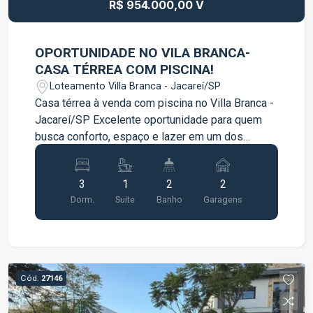
R$ 954.000,00 V
OPORTUNIDADE NO VILA BRANCA-
CASA TÉRREA COM PISCINA!
Loteamento Villa Branca - Jacareí/SP
Casa térrea à venda com piscina no Villa Branca -
Jacareí/SP Excelente oportunidade para quem
busca conforto, espaço e lazer em um dos
bairros mais valorizados de Jacareí. Esta casa
térrea possui ambientes amplos, excelente
3
1
2
2
distribuição e diversos diferenciais que
Dorm.
Suite
Banho
Garagens
proporcionam mais praticidade e qualidade de
vida para toda a família. Características do
imóvel: 3 quartos amplos, sendo 1 suíte com
closet Todos os quartos com ar-condicionado e
móveis planejados Cozinha americana integrada
Cód.
27146
à copa, equipada com cooktop, forno elétrico e
coifa de ilha Banheiros reformados Área gourmet