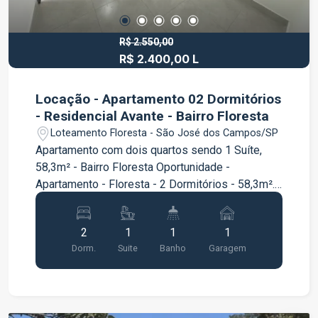
R$ 2.550,00
R$ 2.400,00 L
Locação - Apartamento 02 Dormitórios
- Residencial Avante - Bairro Floresta
Loteamento Floresta - São José dos Campos/SP
Apartamento com dois quartos sendo 1 Suíte,
58,3m² - Bairro Floresta Oportunidade -
Apartamento - Floresta - 2 Dormitórios - 58,3m².
Conheça o Apartamento no Floresta em São José
dos Campos, uma oportunidade imperdível para
2
1
1
1
viver com conforto e praticidade! Este
Dorm.
Suite
Banho
Garagem
Apartamento de 58,3m² está estrategicamente
localizado próximo a comércios, escolas,
shoppings, supermercados, lojas de
conveniência, além de ter fácil acesso às