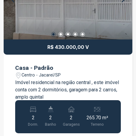
o dia a dia. Uma ótima oportunidade para quem
deseja um apartamento completo e pronto para
morar. Agende sua visita e venha conhecer!
R$ 430.000,00 V
Casa - Padrão
Centro - Jacareí/SP
Imóvel residencial na região central , este imóvel
conta com 2 dormitórios, garagem para 2 carros,
amplo quintal
2
2
2
265.70 m²
Dorm.
Banho
Garagens
Terreno