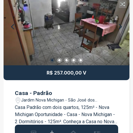
fundos Um imóvel que reúne conforto,
praticidade e excelente aproveitamento dos
espaços, sendo uma ótima opção tanto para
venda quanto para locação. Entre em contato para
mais informações, consulte as condições de
venda e locação e agende uma visita.
R$ 257.000,00 V
Casa - Padrão
Jardim Nova Michigan - São José dos
Campos/SP
Casa Padrão com dois quartos, 125m² - Nova
Michigan Oportunidade - Casa - Nova Michigan -
2 Dormitórios - 125m². Conheça a Casa no Nova
Michigan em São José dos Campos, uma