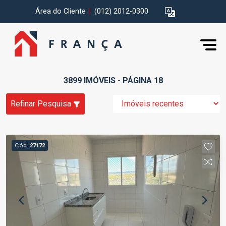
Área do Cliente
|
(012) 2012-0300
3899 IMÓVEIS - PÁGINA 18
Refinar Pesquisa
Cód.
27172