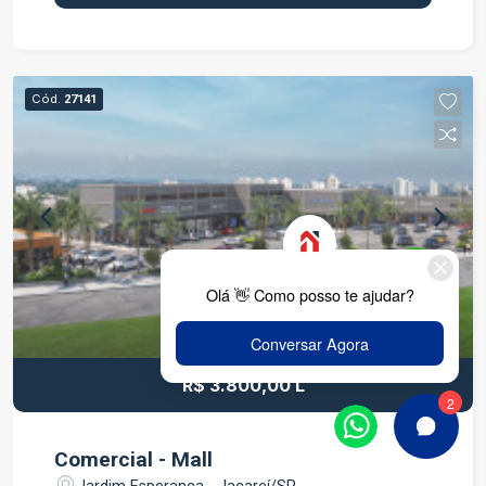
Feminino e PCD, todos com gabinetes e
luminárias Cozinha com acesso direto ao quintal
Quintal com área permeável e lavanderia Piso e
paredes revestidos até o teto Garagem coberta
Cód.
27141
para 2 veículos Pé-direito alto: 2,95 m (sensação
de espaço e conforto) 1º ANDAR ? RESIDÊNCIA
CONFORTÁVEL E INDEPENDENTE Acesso
separado pelo corredor lateral, com ventilação
cruzada e vista livre para a natureza. Sala de TV
ampla com sacada para a avenida Porta em
blindex e grades de proteção Cozinha espaçosa,
planejada, com granito escuro Lavabo 2
dormitórios grandes, bem iluminados Banheiro
social com box blindex, gabinete e espelho
Escada com degraus bem espaçados, com
R$ 3.800,00 L
corrimão em aço inox (subida leve) Casa arejada,
clara e segura. Daquelas que dá gosto de morar.
2º ANDAR ? ESPAÇO MULTIFUNCIONAL
Comercial - Mall
(RESIDENCIAL OU COMERCIAL) Salão amplo