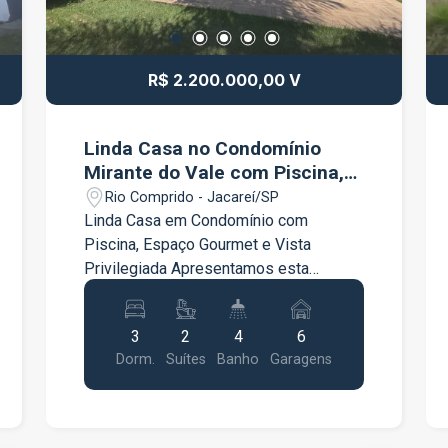
R$ 2.200.000,00 V
Linda Casa no Condomínio
Mirante do Vale com Piscina,
Espaço Gourmet e Vista
Rio Comprido - Jacareí/SP
Privilegiada
Linda Casa em Condomínio com
Piscina, Espaço Gourmet e Vista
Privilegiada Apresentamos esta
excelente residência que une
arquitetura moderna, conforto interno e
3
2
4
6
uma área de lazer privativa
Dorm.
Suítes
Banho
Garagens
impressionante. Características
Internas: Dormitórios espaçosos com
armários embutidos e excelente
iluminação natural. Suíte aconchegante