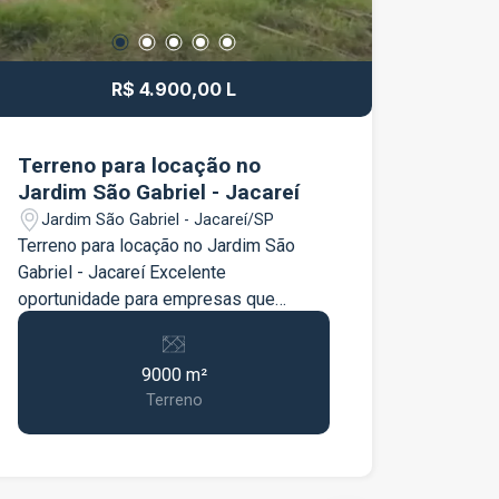
R$ 4.900,00 L
Terreno para locação no
Jardim São Gabriel - Jacareí
Jardim São Gabriel - Jacareí/SP
Terreno para locação no Jardim São
Gabriel - Jacareí Excelente
oportunidade para empresas que
buscam um amplo espaço com
localização estratégica e fácil acesso
9000 m²
às principais rodovias da região. O
Terreno
terreno possui aproximadamente 9.000
m², totalmente plano, ideal para pátio,
estacionamento de veículos,
armazenamento, logística e diversas