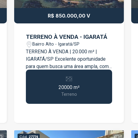
contato para mais informações e
agende sua visita.
R$ 850.000,00 V
TERRENO À VENDA - IGARATÁ
Bairro Alto - Igaratá/SP
TERRENO À VENDA | 20.000 m² |
IGARATÁ/SP Excelente oportunidade
para quem busca uma área ampla, com
localização privilegiada e grande
potencial para investimento, lazer ou
20000 m²
empreendimento. Localizado de frente
Terreno
para a Estrada Municipal José Augusto
Barbosa, em Igaratá, este terreno
possui 20.000 m² e oferece fácil
acesso, sendo que aproximadamente
metade do trajeto é por estrada
asfaltada. Destaques do imóvel:
Cód.
27774