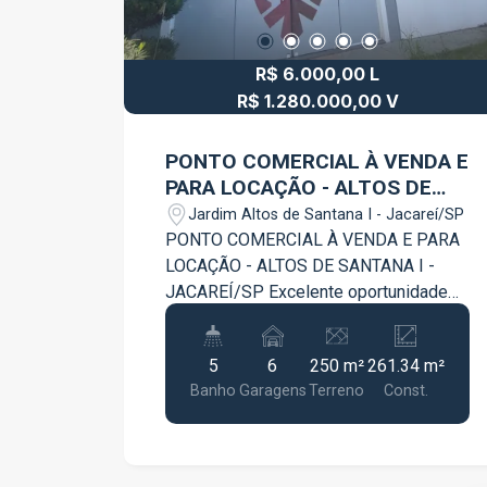
R$ 6.000,00 L
R$ 1.280.000,00 V
PONTO COMERCIAL À VENDA E
PARA LOCAÇÃO - ALTOS DE
SANTANA I - JACAREÍ/SP
Jardim Altos de Santana I - Jacareí/SP
PONTO COMERCIAL À VENDA E PARA
LOCAÇÃO - ALTOS DE SANTANA I -
JACAREÍ/SP Excelente oportunidade
para empresas, investidores e
empreendedores que buscam um
5
6
250 m²
261.34 m²
imóvel comercial amplo, estruturado e
Banho
Garagens
Terreno
Const.
com localização estratégica.
Localizado em avenida de grande
movimento, com alto fluxo de pessoas
e veículos, este ponto comercial