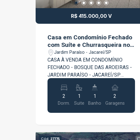
R$ 415.000,00 V
Casa em Condomínio Fechado
com Suíte e Churrasqueira no
Jardim Paraíso - Bosque das
Jardim Paraíso - Jacareí/SP
Aroeiras
CASA À VENDA EM CONDOMÍNIO
FECHADO - BOSQUE DAS AROEIRAS -
JARDIM PARAÍSO - JACAREÍ/SP
Conforto, segurança e qualidade de
vida esperam por você nesta excelente
2
1
1
2
casa localizada no Condomínio Bosque
Dorm.
Suite
Banho
Garagens
das Aroeiras, um dos condomínios
mais tranquilos da região, com fácil
acesso às principais vias de Jacareí.
Com ambientes bem distribuídos e uma
excelente área de lazer privativa, este
Cód.
27775