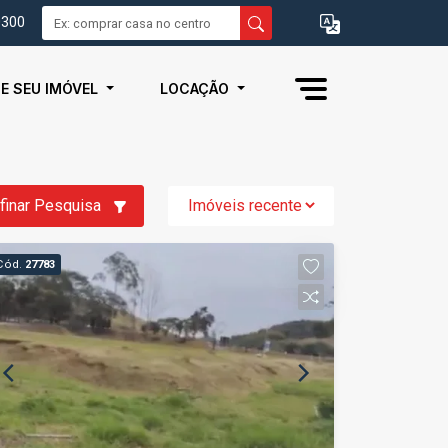
0300
IE SEU IMÓVEL
LOCAÇÃO
finar Pesquisa
Cód.
27783