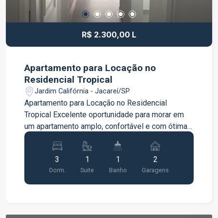
vida e praticidade. Agende sua visita e venha
conhecer de perto essa excelente oportunidade!
R$ 2.300,00 L
Apartamento para Locação no
Residencial Tropical
Jardim Califórnia - Jacareí/SP
Apartamento para Locação no Residencial
Tropical Excelente oportunidade para morar em
um apartamento amplo, confortável e com ótima
infraestrutura de lazer. O imóvel conta com: 3
dormitórios, sendo 1 suíte Sala de estar e jantar
3
1
1
2
Cozinha Área de serviço Banheiro social 2 vagas
Dorm.
Suite
Banho
Garagens
de garagem O condomínio oferece uma
excelente estrutura para toda a família, com:
Piscina adulto e infantil Churrasqueira Salão de
festas Ideal para quem busca conforto,