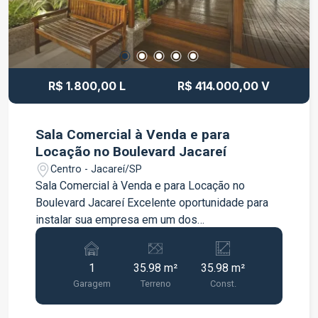
R$ 1.800,00 L
R$ 414.000,00 V
Sala Comercial à Venda e para
Locação no Boulevard Jacareí
Centro - Jacareí/SP
Sala Comercial à Venda e para Locação no
Boulevard Jacareí Excelente oportunidade para
instalar sua empresa em um dos
empreendimentos comerciais mais valorizados
da cidade. A sala possui 35 m², com ambiente
1
35.98 m²
35.98 m²
amplo e versátil, ideal para escritórios,
Garagem
Terreno
Const.
consultórios ou diversos tipos de atividades
profissionais. O imóvel conta com: 35 m² de área