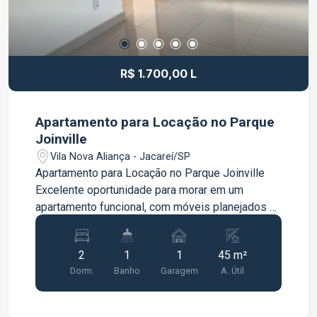
R$ 1.700,00 L
Apartamento para Locação no Parque
Joinville
Vila Nova Aliança - Jacareí/SP
Apartamento para Locação no Parque Joinville
Excelente oportunidade para morar em um
apartamento funcional, com móveis planejados e
excelente aproveitamento dos ambientes. O
imóvel dispõe de: 2 dormitórios, sendo 1 com
2
1
1
45 m²
guarda-roupa planejado Sala com móveis
Dorm.
Banho
Garagem
A. Útil
planejados Cozinha com armários planejados e
cooktop Banheiro com armário planejado e box
de vidro Área de serviço equipada com máquina