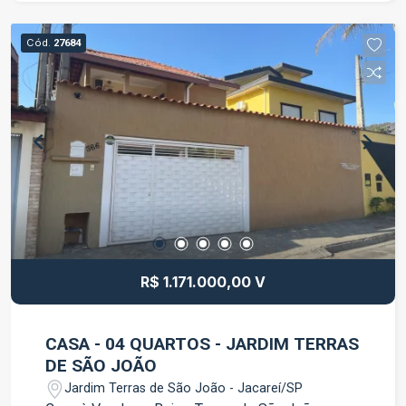
lava e seca 1 vaga de garagem O apartamento
oferece praticidade e conforto, sendo ideal para
Cód.
27684
quem busca um imóvel pronto para morar, em
uma localização com fácil acesso aos principais
comércios e serviços da região. Entre em contato
para mais informações e agende uma visita.
R$ 1.171.000,00 V
CASA - 04 QUARTOS - JARDIM TERRAS
DE SÃO JOÃO
Jardim Terras de São João - Jacareí/SP