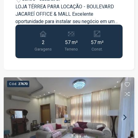
LOJA TÉRREA PARA LOCAÇÃO - BOULEVARD
JACAREÍ OFFICE & MALL Excelente
oportunidade para instalar seu negócio em um
dos empreendimentos comerciais mais
modernos de Jacareí. Loja térrea com 57 m² de
2
57 m²
57 m²
área privativa. Possui 2 vagas de garagem
Garagens
Terreno
Const.
privativas. Excelente visibilidade e fácil acesso.
Ideal para comércio, serviços, clínicas,
escritórios, estética, cafeteria e diversas outras
atividades. Localização privilegiada no Centro de
Jacareí. Complexo que reúne torre comercial, mall
Cód.
27670
e Hotel Ibis. Alto fluxo de pessoas.
Estacionamento rotativo para clientes. Segurança,
portaria e infraestrutura moderna. Agende uma
visita e conheça esta excelente oportunidade
para o seu negócio.