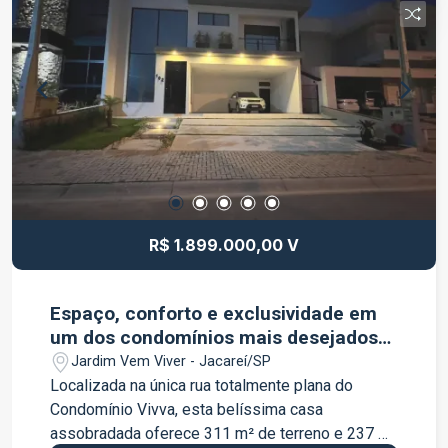
visita hoje mesmo para conhecer o decorado e
venha conhecer o seu próximo endereço!
FRANÇA IMOBILIÁRIA, A GENTE FACILITA, VOCÊ
REALIZA!
R$ 1.899.000,00 V
Espaço, conforto e exclusividade em
um dos condomínios mais desejados
de Jacareí.
Jardim Vem Viver - Jacareí/SP
Localizada na única rua totalmente plana do
Condomínio Vivva, esta belíssima casa
assobradada oferece 311 m² de terreno e 237 m²