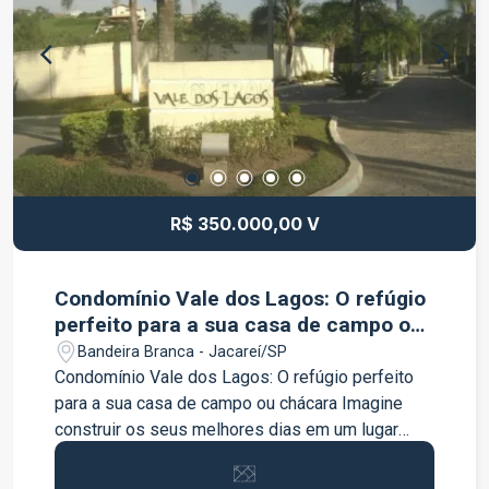
cercado por supermercados, escolas, farmácias,
bancos, restaurantes e diversos serviços,
proporcionando praticidade e qualidade de vida.
Agende sua visita e venha conhecer este
excelente sobrado!
R$ 350.000,00 V
Condomínio Vale dos Lagos: O refúgio
perfeito para a sua casa de campo ou
chácara
Bandeira Branca - Jacareí/SP
Condomínio Vale dos Lagos: O refúgio perfeito
para a sua casa de campo ou chácara Imagine
construir os seus melhores dias em um lugar
onde a natureza e a segurança caminham juntas.
O Condomínio Vale dos Lagos oferece a