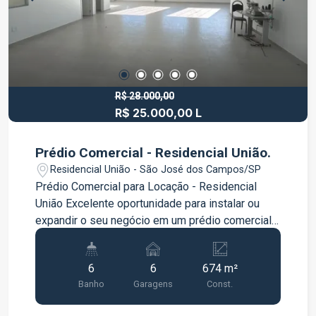
Ideal para uso residencial ou comercial. Entre em
contato para mais informações e agende uma
visita para conhecer este excelente imóvel.
R$ 28.000,00
R$ 25.000,00 L
Prédio Comercial - Residencial União.
Residencial União - São José dos Campos/SP
Prédio Comercial para Locação - Residencial
União Excelente oportunidade para instalar ou
expandir o seu negócio em um prédio comercial
totalmente novo, localizado no Residencial União.
Com estrutura moderna e 3 pavimentos
6
6
674 m²
independentes, o imóvel é ideal para empresas,
Banho
Garagens
Const.
clínicas, escritórios e diversos outros
segmentos. Térreo 230 m² de área livre Pé-