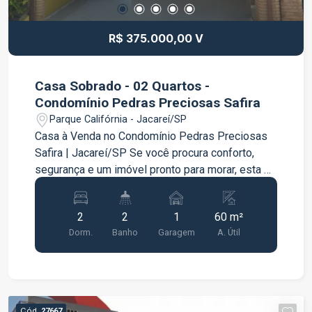
R$ 375.000,00 V
Casa Sobrado - 02 Quartos -
Condomínio Pedras Preciosas Safira
Parque Califórnia - Jacareí/SP
Casa à Venda no Condomínio Pedras Preciosas
Safira | Jacareí/SP Se você procura conforto,
segurança e um imóvel pronto para morar, esta é
uma excelente oportunidade! Localizada no
Condomínio Pedras Preciosas ? Safira, esta casa
2
2
1
60 m²
reúne ambientes bem distribuídos, móveis
Dorm.
Banho
Garagem
A. Útil
planejados e uma agradável área gourmet, ideal
para aproveitar momentos especiais com a
família e os amigos. Características do imóvel:
02 dormitórios; 01 banheiro social no piso
superior; 01 lavabo na área da churrasqueira; Sala
Cód.
27667