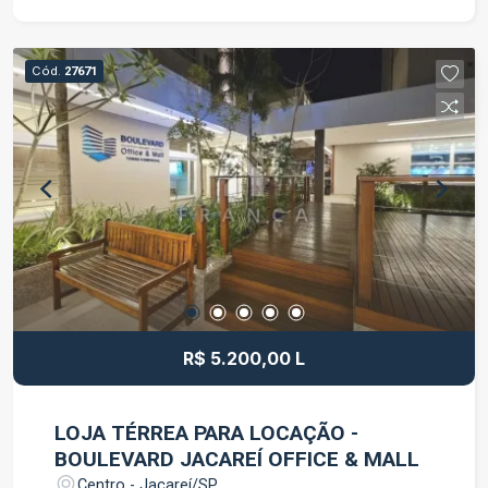
privativa 1 vaga de garagem Localização
privilegiada no Boulevard Jacareí, com fácil
acesso e excelente infraestrutura. Ideal para
Cód.
27671
quem busca praticidade, conforto e um endereço
de destaque para o seu negócio. Entre em
contato para mais informações e agende uma
visita.
R$ 5.200,00 L
LOJA TÉRREA PARA LOCAÇÃO -
BOULEVARD JACAREÍ OFFICE & MALL
Centro - Jacareí/SP