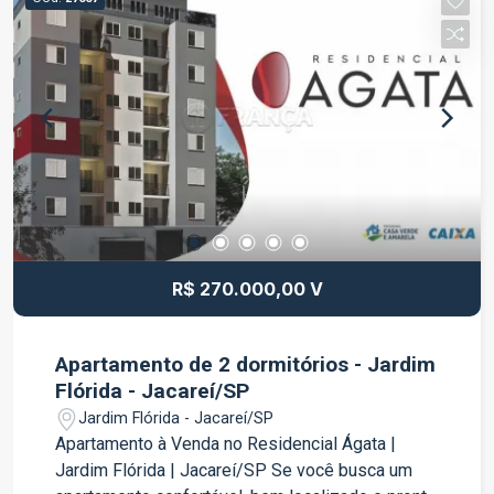
ampla e aconchegante; Cozinha com móveis
planejados; Área gourmet com churrasqueira,
perfeita para receber convidados; Ar-
condicionado na sala; Ar-condicionado em 01
dormitório; Ambientes funcionais e bem
iluminados. O condomínio oferece segurança,
tranquilidade e excelente localização,
proporcionando praticidade no dia a dia e
qualidade de vida para toda a família. Uma ótima
oportunidade para quem deseja morar em um
condomínio fechado com conforto e segurança.
R$ 270.000,00 V
Agende sua visita e venha conhecer este
excelente imóvel!
Apartamento de 2 dormitórios - Jardim
Flórida - Jacareí/SP
Jardim Flórida - Jacareí/SP
Apartamento à Venda no Residencial Ágata |
Jardim Flórida | Jacareí/SP Se você busca um