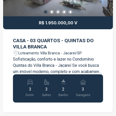
R$ 1.950.000,00 V
CASA - 03 QUARTOS - QUINTAS DO
VILLA BRANCA
Loteamento Villa Branca - Jacareí/SP
Sofisticação, conforto e lazer no Condomínio
Quintas do Villa Branca - Jacareí Se você busca
um imóvel moderno, completo e com acabamento
de alto padrão, esta casa é a escolha perfeita.
Localizada em um dos condomínios mais
3
3
2
3
desejados de Jacareí, ela oferece ambientes
Dorm.
Suítes
Banho
Garagens
amplos, planejados e pensados para
proporcionar conforto e qualidade de vida para
toda a família. Logo na entrada, os espaços
integrados trazem praticidade e elegância. A