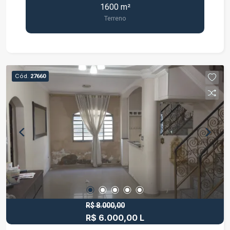
1600 m²
tranquilidade do campo com o conforto da
Terreno
cidade. Uma infraestrutura completa de lazer e
bem-estar: Segurança total: Duas portarias 24h e
ronda/vigilância constante. Contato com a
natureza: 320 mil m² de área de preservação
ambiental, diversas nascentes e 2 lagos com
Cód.
27660
pesca livre. Lazer e esportes: Pista de
caminhada ao redor dos lagos, academia ao ar
livre, campo de futebol, quadra de areia e vários
quiosques para momentos de descanso. Para as
crianças: 2 áreas de playground completas e
seguras. Localização altamente estratégica:
Apenas 6 minutos do Centro de Jacareí - SP A 3
minutos do Supermercado Shibata Facilidade de
acesso: a 800m da Rod. Dom Pedro I, 1,5 km da
Rod. Ayrton Senna e 2 km da Rod. Presidente
Dutra Próximo ao SESI e SENAI (800 metros)
R$ 8.000,00
R$ 6.000,00 L
Documentação 100% em ordem: Terreno quitado,