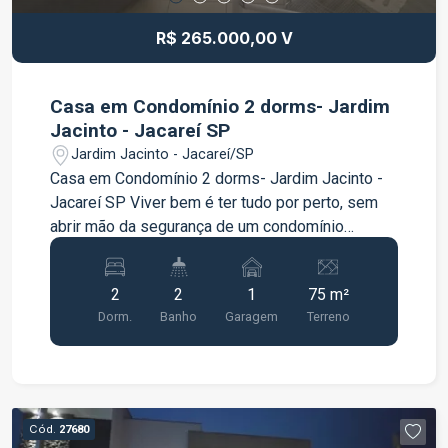
R$ 265.000,00 V
Casa em Condomínio 2 dorms- Jardim
Jacinto - Jacareí SP
Jardim Jacinto - Jacareí/SP
Casa em Condomínio 2 dorms- Jardim Jacinto -
Jacareí SP Viver bem é ter tudo por perto, sem
abrir mão da segurança de um condomínio
fechado. Este sobrado é perfeito para quem
busca praticidade e qualidade de vida. Conheça
2
2
1
75 m²
mais: - 2 Dormitórios - 1 Banheiro - 1 Lavabo - 1
Dorm.
Banho
Garagem
Terreno
vaga de garagem fixa - 64m² ?Aqui, os fins de
semana ganham um novo significado com uma
área de lazer pensada para toda a família: -?
Espaço gourmet com churrasqueira para os
amigos. - Quadra esportiva e playground para a
Cód.
27680
energia das crianças. ?- Espaço pet ?Agende sua