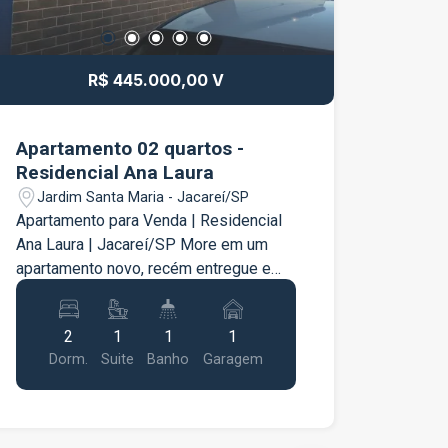
R$ 445.000,00 V
Apartamento 02 quartos -
Residencial Ana Laura
Jardim Santa Maria - Jacareí/SP
Apartamento para Venda | Residencial
Ana Laura | Jacareí/SP More em um
apartamento novo, recém entregue e
nunca habitado, pronto para receber
você e sua família com conforto,
2
1
1
1
praticidade e segurança. Localizado no
Dorm.
Suite
Banho
Garagem
Residencial Ana Laura, este imóvel
oferece ambientes bem distribuídos e
excelente acabamento, sendo ideal
para quem busca qualidade de vida em