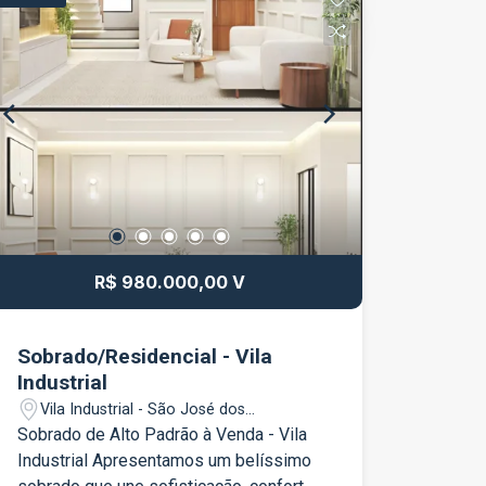
conta com: 2 quartos Sala ampla e
aconchegante com painel Cozinha com
móveis planejados Banheiro social Área
de serviço 1 vaga de garagem Quarto
com guarda-roupa Um apartamento
confortável, funcional e pronto para
morar, ideal para quem busca qualidade
de vida, boa localização e praticidade.
Agende sua visita e venha conhecer
seu novo lar no Residencial Jeribá!
R$ 980.000,00 V
Sobrado/Residencial - Vila
Industrial
Vila Industrial - São José dos
Campos/SP
Sobrado de Alto Padrão à Venda - Vila
Industrial Apresentamos um belíssimo