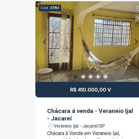
Villa Branca I, o imóvel está em uma
Cód.
27751
região privilegiada, com fácil acesso às
principais vias da cidade, próximo a
comércios, escolas, supermercados e
serviços, unindo segurança, praticidade
e qualidade de vida. Características do
terreno: Área total de 350m² Excelente
topografia Localização privilegiada
dentro do condomínio Ideal para
projetos residenciais de alto padrão
Condomínio com infraestrutura
completa e segurança Se você procura
R$ 410.000,00 V
um terreno para investir ou construir em
um condomínio valorizado, esta é uma
excelente oportunidade. Entre em
Chácara á venda - Veraneio Ijal
contato para mais informações e
- Jacareí
agende uma visita!
Veraneio Ijal - Jacareí/SP
Chácara à Venda em Veraneio Ijal,