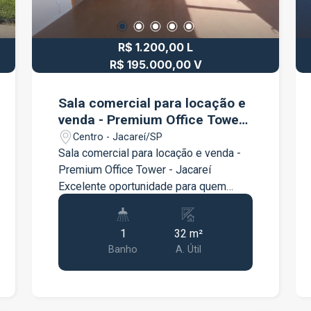
R$ 1.200,00 L
R$ 195.000,00 V
Sala comercial para locação e
venda - Premium Office Tower -
Jacareí
Centro - Jacareí/SP
Sala comercial para locação e venda -
Premium Office Tower - Jacareí
Excelente oportunidade para quem
busca um espaço moderno e bem
localizado para instalar sua empresa ou
1
32 m²
investir. A sala comercial está situada
Banho
A. Útil
no Premium Office Tower, um
empreendimento com estrutura voltada
para o ambiente corporativo,
oferecendo praticidade, conforto e uma