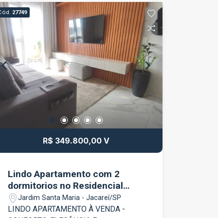
uma região de fácil acesso.
Cód.
27749
Características do imóvel: 2
dormitórios, sendo 1 suíte Sala ampla e
bem iluminada Cozinha Banheiro social
Área de serviço 1 vaga de garagem
Diferenciais: Apartamento novo Recém-
entregue pela construtora Nunca
habitado Excelente opção para quem
deseja ser o primeiro morador
Condomínio moderno e bem localizado
Uma excelente oportunidade para quem
procura um imóvel novo, confortável e
R$ 349.800,00 V
pronto para morar. Entre em contato e
agende sua visita!
Lindo Apartamento com 2
dormitorios no Residencial
Lumina
Jardim Santa Maria - Jacareí/SP
LINDO APARTAMENTO À VENDA -