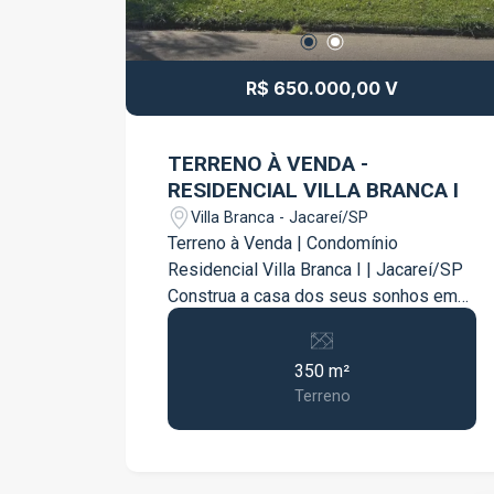
R$ 650.000,00 V
TERRENO À VENDA -
RESIDENCIAL VILLA BRANCA I
Villa Branca - Jacareí/SP
Terreno à Venda | Condomínio
Residencial Villa Branca I | Jacareí/SP
Construa a casa dos seus sonhos em
um dos condomínios mais desejados
de Jacareí! Este excelente terreno
350 m²
possui 350m², oferecendo amplo
Terreno
espaço para desenvolver um projeto
moderno, confortável e com toda a
infraestrutura que sua família merece.
Localizado no Condomínio Residencial