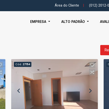
Área do Cliente
|
(012) 2012-
EMPRESA
ALTO PADRÃO
AVAL
Re
Cód.
27754