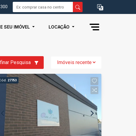
0300
IE SEU IMÓVEL
LOCAÇÃO
finar Pesquisa
Cód.
27753