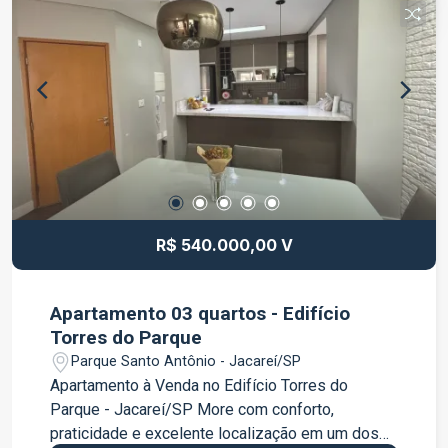
segurança, tranquilidade e uma ótima localização,
com fácil acesso às principais vias de Jacareí.
Está próximo a supermercados, escolas,
farmácias, transporte público e diversos
comércios, proporcionando mais comodidade
para toda a família. Este é o imóvel ideal para
quem deseja um apartamento pronto para morar,
com excelente aproveitamento dos espaços e
acabamentos que fazem a diferença. Entre em
contato e agende sua visita. Venha conhecer
R$ 540.000,00 V
essa excelente oportunidade!
Apartamento 03 quartos - Edifício
Torres do Parque
Parque Santo Antônio - Jacareí/SP
Apartamento à Venda no Edifício Torres do
Parque - Jacareí/SP More com conforto,
praticidade e excelente localização em um dos