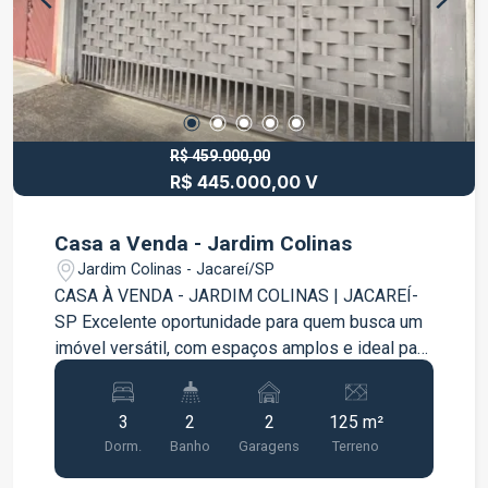
praticidade. Proprietário estuda troca por imóvel
em São José dos Campos ou Jacareí. Entre em
contato para mais informações e agende uma
visita para conhecer esta excelente oportunidade.
R$ 459.000,00
R$ 445.000,00 V
Casa a Venda - Jardim Colinas
Jardim Colinas - Jacareí/SP
CASA À VENDA - JARDIM COLINAS | JACAREÍ-
SP Excelente oportunidade para quem busca um
imóvel versátil, com espaços amplos e ideal para
famílias que desejam conforto ou até mesmo
para quem procura uma opção com duas
3
2
2
125 m²
moradias independentes. Localizada no bairro
Dorm.
Banho
Garagens
Terreno
Jardim Colinas, em Jacareí, a casa oferece
ambientes bem distribuídos e ótimo