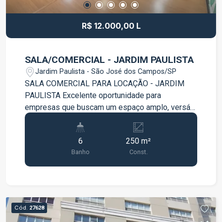
R$ 12.000,00 L
SALA/COMERCIAL - JARDIM PAULISTA
Jardim Paulista - São José dos Campos/SP
SALA COMERCIAL PARA LOCAÇÃO - JARDIM
PAULISTA Excelente oportunidade para
empresas que buscam um espaço amplo, versátil
e em uma localização estratégica! Imóvel com
estrutura completa, ideal para diversos
6
250 m²
segmentos como clínica médica, escritório,
Banho
Const.
consultórios, centro de atendimento ou outros
negócios. O espaço conta com: Três pavimentos
6 banheiros Banheiros com box em Blindex
Cozinha de apoio Ambientes amplos e bem
distribuídos Espelhos instalados, ideal para
Cód.
27628
atividades que necessitam de estrutura pronta