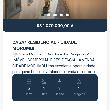
R$ 1.070.000,00 V
CASA/ RESIDENCIAL - CIDADE
MORUMBI
Cidade Morumbi - São José dos Campos/SP
IMÓVEL COMERCIAL E RESIDENCIAL À VENDA -
CIDADE MORUMBI Uma excelente oportunidade
para quem busca investimento, renda e conforto
em um único imóvel! Além disso, possui uma
área residencial completa: Parte dos fundos: Sala
5
1
3
4
Cozinha Quarto Banheiro Pavimento superior: 4
Dorm.
Suite
Banho
Garagens
quartos, sendo 1 suíte Banheiro social no
corredor Copa ampla Sala grande e confortável
Cozinha com fogão a lenha, trazendo mais