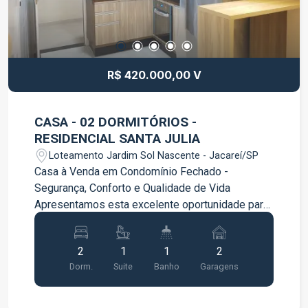
R$ 420.000,00 V
CASA - 02 DORMITÓRIOS -
RESIDENCIAL SANTA JULIA
Loteamento Jardim Sol Nascente - Jacareí/SP
Casa à Venda em Condomínio Fechado -
Segurança, Conforto e Qualidade de Vida
Apresentamos esta excelente oportunidade para
quem busca morar com tranquilidade, segurança
e praticidade em um condomínio fechado. O
2
1
1
2
imóvel conta com ambientes planejados e muito
Dorm.
Suite
Banho
Garagens
bem distribuídos, oferecendo conforto para toda
a família. Características do imóvel: 2
dormitórios, sendo 1 suíte Quartos com móveis