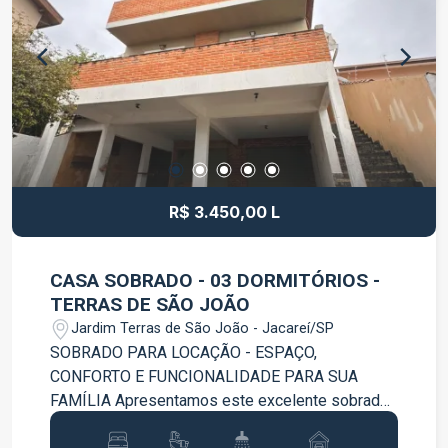
confraternizações Ambientes bem iluminados e
ventilados Localizada no bairro Jardim Nova
Esperança, em Jacareí, a residência está próxima
a comércios, escolas, supermercados e conta
com fácil acesso às principais vias da cidade.
Uma excelente opção para quem deseja morar
com conforto ou investir em um imóvel com
ótimo potencial de valorização. Agende sua visita
e venha conhecer de perto todos os detalhes
R$ 3.450,00 L
desta excelente oportunidade!
CASA SOBRADO - 03 DORMITÓRIOS -
TERRAS DE SÃO JOÃO
Jardim Terras de São João - Jacareí/SP
SOBRADO PARA LOCAÇÃO - ESPAÇO,
CONFORTO E FUNCIONALIDADE PARA SUA
FAMÍLIA Apresentamos este excelente sobrado,
projetado para oferecer conforto, praticidade e