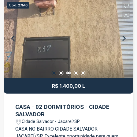
de vida para toda a família. Características do
Cód.
27640
imóvel: Área do terreno: 450 m² Área construída:
173 m² 02 dormitórios Sala ampla Cozinha
Despensa 01 banheiro Área de serviço Garagem
coberta Quintal amplo e todo cimentado O imóvel
possui piso frio em todos os ambientes e
revestimento cerâmico até o teto na cozinha e no
banheiro, garantindo praticidade e fácil
manutenção. Casa muito bem conservada, pronta
para morar. Uma excelente opção para moradia,
veraneio ou investimento, em uma localização
privilegiada de Caraguatatuba. Entre em contato
R$ 1.400,00 L
para mais informações e agende sua visita.
CASA - 02 DORMITÓRIOS - CIDADE
SALVADOR
Cidade Salvador - Jacareí/SP
CASA NO BAIRRO CIDADE SALVADOR -
JACAREÍ/SP Excelente oportunidade para quem