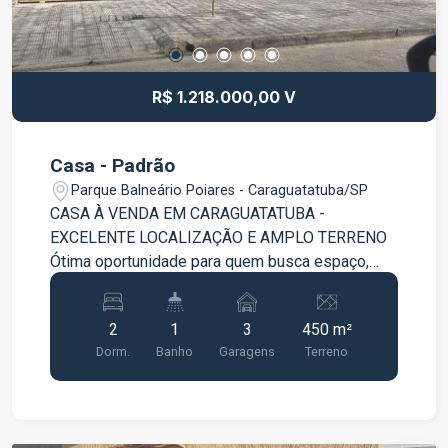
R$ 1.218.000,00 V
Casa - Padrão
Parque Balneário Poiares - Caraguatatuba/SP
CASA À VENDA EM CARAGUATATUBA -
EXCELENTE LOCALIZAÇÃO E AMPLO TERRENO
Ótima oportunidade para quem busca espaço,
conforto e uma localização estratégica em uma
das regiões mais valorizadas de Caraguatatuba.
2
1
3
450 m²
Localizada em área nobre da cidade, próxima ao
Dorm.
Banho
Garagens
Terreno
Spani Atacadista, shopping, comércios em geral
e com fácil acesso às principais vias e demais
localidades da região. Além disso, está muito
próxima da praia, proporcionando mais qualidade