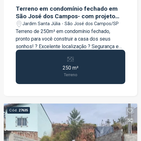
Terreno em condomínio fechado em
São José dos Campos- com projeto
arquitetônico de casa térrea
Jardim Santa Júlia - São José dos Campos/SP
Terreno de 250m² em condomínio fechado,
pronto para você construir a casa dos seus
sonhos! ? Excelente localização ? Segurança e
portaria 24 horas ? Infraestrutura completa ?
Ruas pavimentadas ? Ambiente tranquilo e
250 m²
valorizado ? Ideal para moradia ou investimento
Terreno
Aproveite esta oportunidade de adquirir seu
terreno em um dos mercados imobiliários mais
valorizados da região! Área: 250m²
Cód.
27635