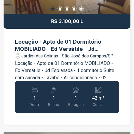
informações e agende uma visita.
R$ 3.100,00 L
Locação - Apto de 01 Dormitório
MOBILIADO - Ed Versátile - Jd
Esplanada
Jardim das Colinas - São José dos Campos/SP
Locação - Apto de 01 Dormitório MOBILIADO -
Ed Versátile - Jd Esplanada - 1 dormitório Suite
com sacada - Lavabo - Ar condicionado - 02
Smart TVs - Sofa cama novo - colchão ortopédico
novo - colchao ortopedico novo - cama casal box
1
1
1
42 m²
baú nova - Telado - 01 Vaga Garagem coberta
Dorm.
Banho
Garagem
Const.
terreo - Academia - Sauna - Sala de Jogos -
Salão de Festa - Sol da manhã