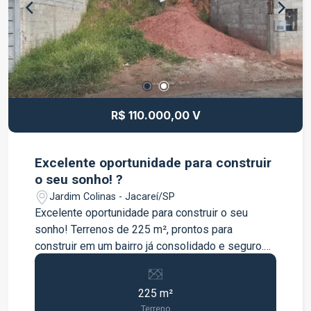
R$ 110.000,00 V
Excelente oportunidade para construir
o seu sonho! ?
Jardim Colinas - Jacareí/SP
Excelente oportunidade para construir o seu
sonho! Terrenos de 225 m², prontos para
construir em um bairro já consolidado e seguro.
Comprar um lote que já possui vizinhos laterais
traz duas grandes vantagens para você:
225 m²
Economia real: Você reduz custos futuros com o
Terreno