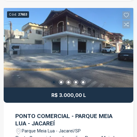
praticidade e aconchego Área externa: Lavanderia
grande nos fundos Corredor em volta do imóvel
Cód.
27653
Corredor lateral com acesso ao portão da frente
1 vaga de garagem na frente Garagem nos
fundos com espaço para até 3 carros Um imóvel
amplo, versátil e ideal para quem deseja morar
bem e ainda contar com uma fonte de renda.
Entre em contato e agende sua visita!
R$ 3.000,00 L
PONTO COMERCIAL - PARQUE MEIA
LUA - JACAREÍ
Parque Meia Lua - Jacareí/SP