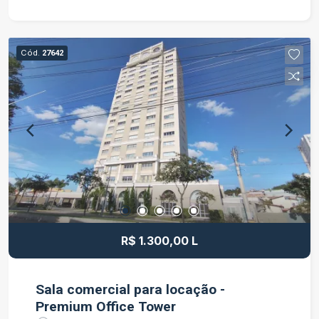
aproveitamento dos espaços. Pavimento
Superior: 02 quartos, sendo 01 com guarda-roupa
planejado e ar-condicionado Sala aconchegante
Cód.
27642
com ar-condicionado Cozinha com móveis
planejados 01 banheiro Pavimento Inferior: 01
quarto amplo Sala espaçosa Cozinha ampla 01
banheiro Área Externa: Lavanderia Espaço com
churrasqueira, ideal para reunir família e amigos
Excelente aproveitamento dos ambientes Um
imóvel diferenciado, perfeito para quem busca
conforto, praticidade e a possibilidade de
acomodar mais de uma família com privacidade.
Entre em contato para mais informações e
agende sua visita.
R$ 1.300,00 L
Sala comercial para locação -
Premium Office Tower