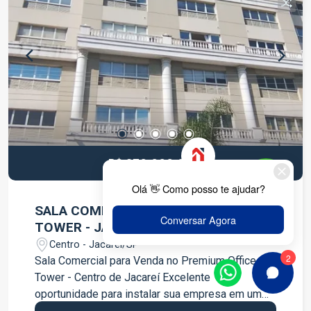
Sem vaga de garagem O imóvel já funcionou
como academia e também foi uma agência do
Banco Bradesco, oferecendo uma estrutura
diferenciada para receber sua empresa.
Localização privilegiada no Jardim Paulista, com
fácil acesso, grande visibilidade e proximidade a
comércios e serviços. Agende sua visita e
conheça o espaço ideal para o seu negócio!
R$ 270.000,00 V
SALA COMERCIAL - PREMIUM OFFICE
TOWER - JACAREÍ
Centro - Jacareí/SP
Sala Comercial para Venda no Premium Office
Tower - Centro de Jacareí Excelente
oportunidade para instalar sua empresa em um
dos empreendimentos comerciais mais