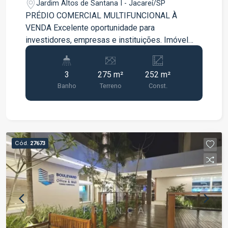
Jardim Altos de Santana I - Jacareí/SP
PRÉDIO COMERCIAL MULTIFUNCIONAL À
VENDA Excelente oportunidade para
investidores, empresas e instituições. Imóvel
comercial de excelente padrão, atualmente
utilizado como templo religioso, com estrutura
3
275 m²
252 m²
versátil e pronto para receber diversos tipos de
Banho
Terreno
Const.
atividades. Sua configuração permite utilização
imediata ou adaptação para igrejas, escolas,
clínicas, centros de treinamento, empresas,
escritórios, academias, cursos
profissionalizantes, instituições de ensino,
Cód.
27673
centros de eventos e diversas outras finalidades
comerciais. Pavimento Térreo Salão principal
amplo, com pé-direito alto e excelente iluminação
natural; Acesso por rampa para pessoas com
mobilidade reduzida; Banheiro acessível (PNE);
Saída de emergência lateral; Sala administrativa;
Hall de entrada. Pavimento Inferior Cozinha