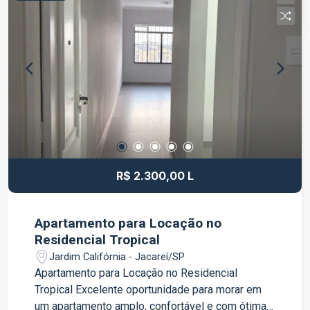
permanente; Ampla sala de estar, sala de jantar e
sala de TV; Escritório, ideal para home office;
Espaçosa área gourmet Varanda no piso superior
atendendo 02 dormitórios; Garagem para até 04
veículos; Jardim, proporcionando charme e
contato com a natureza. Um imóvel que reúne
conforto, espaço e uma localização tranquila,
ideal para quem deseja viver com qualidade de
vida e praticidade. Agende sua visita e venha
conhecer de perto essa excelente oportunidade!
R$ 2.300,00 L
Apartamento para Locação no
Residencial Tropical
Jardim Califórnia - Jacareí/SP
Apartamento para Locação no Residencial
Tropical Excelente oportunidade para morar em
um apartamento amplo, confortável e com ótima