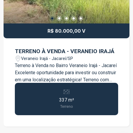
R$ 80.000,00 V
TERRENO À VENDA - VERANEIO IRAJÁ
Veraneio Irajá - Jacareí/SP
Terreno à Venda no Bairro Veraneio Irajá - Jacareí
Excelente oportunidade para investir ou construir
em uma localização estratégica! Terreno com
337 m², situado no bairro Veraneio Irajá, em
Jacareí, com localização privilegiada às margens
337 m²
da Rodovia Presidente Dutra, oferecendo fácil
Terreno
acesso ao centro da cidade, São José dos
Campos e às principais vias da região.
Destaques do imóvel: 337 m² de área total;
Terreno com excelente potencial para construção;