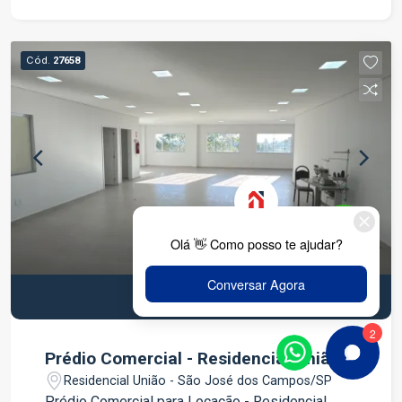
coworkings e outros segmentos. Térreo Garagem
para 4 veículos Sala ampla Cozinha 2 dormitórios
1 banheiro Piso Superior 4 dormitórios, sendo 2
Cód.
27658
suítes 1 banheiro social Varanda Último Piso Sala
Cozinha 2 dormitórios 1 banheiro social Varanda
Ambientes amplos, bem distribuídos e arejados
Excelente localização no Morumbi, com fácil
acesso às principais vias, comércios e serviços
Ideal para uso residencial ou comercial. Entre em
contato para mais informações e agende uma
visita para conhecer este excelente imóvel.
R$ 28.000,00
R$ 25.000,00 L
Prédio Comercial - Residencial União.
Residencial União - São José dos Campos/SP
Prédio Comercial para Locação - Residencial