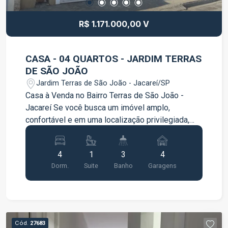
R$ 1.171.000,00 V
CASA - 04 QUARTOS - JARDIM TERRAS
DE SÃO JOÃO
Jardim Terras de São João - Jacareí/SP
Casa à Venda no Bairro Terras de São João -
Jacareí Se você busca um imóvel amplo,
confortável e em uma localização privilegiada,
esta é a oportunidade perfeita! Localizada no
bairro Terras de São João, em Jacareí, esta
4
1
3
4
belíssima residência oferece ambientes
Dorm.
Suite
Banho
Garagens
espaçosos, excelente distribuição e uma vista
permanente que proporciona ainda mais
qualidade de vida para toda a família. Destaques
do imóvel: 328,91 m² de área construída; 04
dormitórios, sendo 01 suíte com vista
Cód.
27683