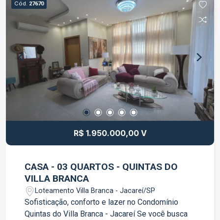
Cód.
27670
e Hotel Ibis. Alto fluxo de pessoas.
Estacionamento rotativo para clientes. Segurança,
portaria e infraestrutura moderna. Agende uma
visita e conheça esta excelente oportunidade
para o seu negócio.
R$ 1.950.000,00 V
CASA - 03 QUARTOS - QUINTAS DO
VILLA BRANCA
Loteamento Villa Branca - Jacareí/SP
Sofisticação, conforto e lazer no Condomínio
Quintas do Villa Branca - Jacareí Se você busca