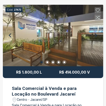
privilegiada no Boulevard Jacareí, com fácil
acesso e excelente infraestrutura. Ideal para
Cód.
27672
quem busca praticidade, conforto e um endereço
de destaque para o seu negócio. Entre em
contato para mais informações e agende uma
visita.
R$ 1.800,00 L
R$ 414.000,00 V
Sala Comercial à Venda e para
Locação no Boulevard Jacareí
Centro - Jacareí/SP
Sala Comercial à Venda e para Locação no