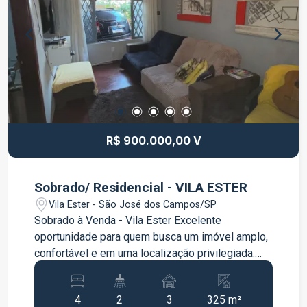
completo, pensado para toda a família, com:
Churrasqueira; Academia; Salão de festas;
Brinquedoteca na cobertura. A localização é outro
grande diferencial: no Jardim Flórida, com fácil
acesso às regiões centrais de Jacareí, às
principais rodovias e próximo a supermercados,
escolas, farmácias, comércios e diversos
serviços, garantindo mais praticidade para sua
rotina. Entre em contato e agende sua visita.
R$ 900.000,00 V
Venha conhecer de perto o seu novo lar!
Sobrado/ Residencial - VILA ESTER
Vila Ester - São José dos Campos/SP
Sobrado à Venda - Vila Ester Excelente
oportunidade para quem busca um imóvel amplo,
confortável e em uma localização privilegiada.
Este sobrado, localizado na Vila Ester, possui
325 m² de área construída, oferecendo espaços
4
2
3
325 m²
bem distribuídos para toda a família. Destaques