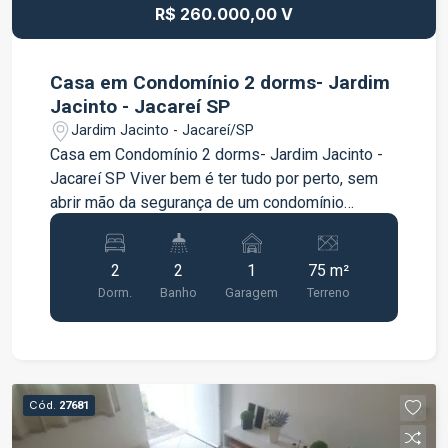
R$ 260.000,00 V
Casa em Condomínio 2 dorms- Jardim
Jacinto - Jacareí SP
Jardim Jacinto - Jacareí/SP
Casa em Condomínio 2 dorms- Jardim Jacinto -
Jacareí SP Viver bem é ter tudo por perto, sem
abrir mão da segurança de um condomínio
fechado. Este sobrado é perfeito para quem
busca praticidade e qualidade de vida. Conheça
2
2
1
75 m²
mais: - 2 Dormitórios - 1 Banheiro - 1 Lavabo - 1
Dorm.
Banho
Garagem
Terreno
vaga de garagem fixa - 64m² ?Aqui, os fins de
semana ganham um novo significado com uma
área de lazer pensada para toda a família: -?
Espaço gourmet com churrasqueira para os
amigos. - Quadra esportiva e playground para a
Cód.
27681
energia das crianças. ?- Espaço pet ?Agende sua
visita hoje mesmo para conhecer o decorado e