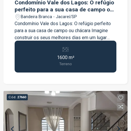
Condomínio Vale dos Lagos: O refúgio
perfeito para a sua casa de campo ou
chácara
Bandeira Branca - Jacareí/SP
Condomínio Vale dos Lagos: O refúgio perfeito
para a sua casa de campo ou chácara Imagine
construir os seus melhores dias em um lugar
onde a natureza e a segurança caminham juntas.
O Condomínio Vale dos Lagos oferece a
1600 m²
tranquilidade do campo com o conforto da
Terreno
cidade. Uma infraestrutura completa de lazer e
bem-estar: Segurança total: Duas portarias 24h e
ronda/vigilância constante. Contato com a
natureza: 320 mil m² de área de preservação
ambiental, diversas nascentes e 2 lagos com
Cód.
27660
pesca livre. Lazer e esportes: Pista de
caminhada ao redor dos lagos, academia ao ar
livre, campo de futebol, quadra de areia e vários
quiosques para momentos de descanso. Para as
crianças: 2 áreas de playground completas e