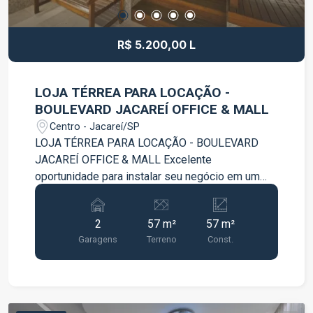
R$ 5.200,00 L
LOJA TÉRREA PARA LOCAÇÃO -
BOULEVARD JACAREÍ OFFICE & MALL
Centro - Jacareí/SP
LOJA TÉRREA PARA LOCAÇÃO - BOULEVARD
JACAREÍ OFFICE & MALL Excelente
oportunidade para instalar seu negócio em um
dos empreendimentos comerciais mais
modernos de Jacareí. Loja térrea com 57 m² de
2
57 m²
57 m²
área privativa. Possui 2 vagas de garagem
Garagens
Terreno
Const.
privativas. Excelente visibilidade e fácil acesso.
Ideal para comércio, serviços, clínicas,
escritórios, estética, cafeteria e diversas outras
atividades. Localização privilegiada no Centro de
Jacareí. Complexo que reúne torre comercial, mall