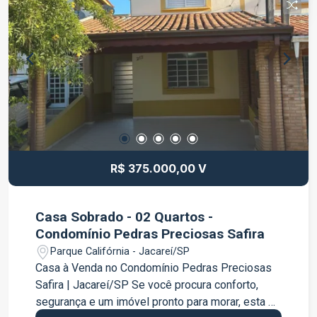
Seu novo lar espera por você!
suíte master com móveis planejados, escritório,
closet e sacada ar-condicionado nos quartos
Garagem para 2 veículos. Uma excelente
oportunidade para quem busca conforto,
funcionalidade e segurança em um dos melhores
condomínios da região. Entre em contato para
mais informações e agende uma visita.
R$ 375.000,00 V
Casa Sobrado - 02 Quartos -
Condomínio Pedras Preciosas Safira
Parque Califórnia - Jacareí/SP
Casa à Venda no Condomínio Pedras Preciosas
Safira | Jacareí/SP Se você procura conforto,
segurança e um imóvel pronto para morar, esta é