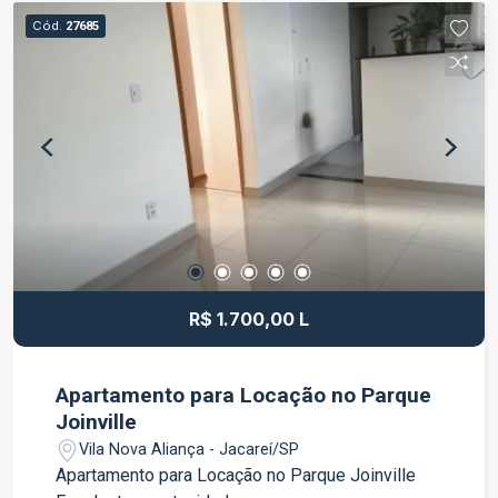
Localização estratégica, à beira da Rodovia
Cód.
27685
Presidente Dutra; Fácil acesso às principais
rodovias e comércios da região; Ideal para
projetos residenciais ou comerciais, conforme a
viabilidade da região. Não perca esta
oportunidade de adquirir um terreno em uma das
regiões com grande potencial de valorização em
Jacareí. Entre em contato para mais informações
e agende uma visita!
R$ 1.700,00 L
Apartamento para Locação no Parque
Joinville
Vila Nova Aliança - Jacareí/SP
Apartamento para Locação no Parque Joinville