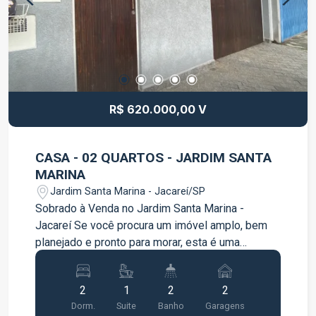
clientes e colaboradores. Entre em contato para
mais informações e agende uma visita.
R$ 620.000,00 V
CASA - 02 QUARTOS - JARDIM SANTA
MARINA
Jardim Santa Marina - Jacareí/SP
Sobrado à Venda no Jardim Santa Marina -
Jacareí Se você procura um imóvel amplo, bem
planejado e pronto para morar, esta é uma
excelente oportunidade! Localizado no bairro
Jardim Santa Marina, este sobrado oferece
2
1
2
2
ambientes confortáveis, ótima distribuição dos
Dorm.
Suite
Banho
Garagens
espaços e acabamento de qualidade. O imóvel