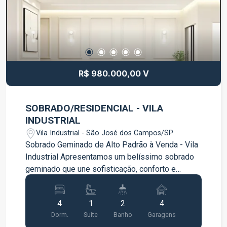
quem deseja morar com conforto, praticidade e
acesso a uma infraestrutura completa. Entre em
contato para mais informações ou agende uma
visita.
R$ 980.000,00 V
SOBRADO/RESIDENCIAL - VILA
INDUSTRIAL
Vila Industrial - São José dos Campos/SP
Sobrado Geminado de Alto Padrão à Venda - Vila
Industrial Apresentamos um belíssimo sobrado
geminado que une sofisticação, conforto e
acabamento impecável. Projetado com materiais
de alta qualidade e design moderno, é ideal para
4
1
2
4
quem busca exclusividade, praticidade e
Dorm.
Suite
Banho
Garagens
qualidade de vida em uma excelente localização.