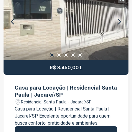
para uso; Cozinha completa e mobiliada;
Excelente distribuição dos ambientes; Ideal para
quem busca praticidade e conforto. O
Condomínio Reserva de Villa Branca conta com
infraestrutura de lazer e segurança, além de estar
localizado em um dos bairros que mais crescem
em Jacareí. Possui fácil acesso à Rodovia
Presidente Dutra e está próximo a
supermercados, escolas, academias, farmácias,
restaurantes e diversos comércios. Agende sua
R$ 3.450,00 L
visita e venha conhecer este excelente
apartamento para locação!
Casa para Locação | Residencial Santa
Paula | Jacareí/SP
Residencial Santa Paula - Jacareí/SP
Casa para Locação | Residencial Santa Paula |
Jacareí/SP Excelente oportunidade para quem
busca conforto, praticidade e ambientes
planejados em um dos bairros mais procurados