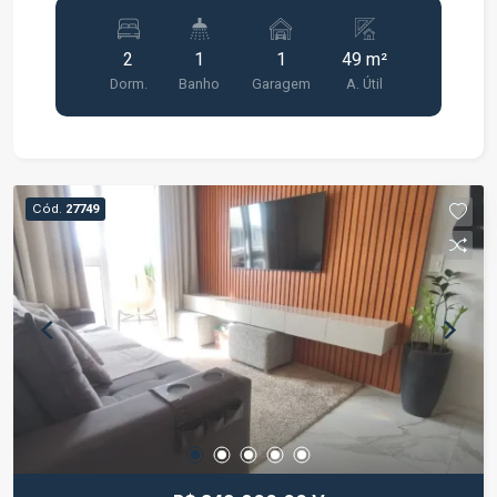
busca conforto, praticidade e segurança. O
imóvel conta com ambientes bem distribuídos,
2
1
1
49 m²
proporcionando um espaço agradável para toda a
Dorm.
Banho
Garagem
A. Útil
família. Características do imóvel: 2 quartos Sala
de estar Cozinha Banheiro social 1 vaga de
garagem O Residencial Jeribá está localizado em
uma região de fácil acesso, próximo a
supermercados, escolas, farmácias, comércios e
Cód.
27749
diversos serviços, oferecendo mais comodidade
para o dia a dia. Uma excelente oportunidade para
quem deseja morar com conforto em um
condomínio bem localizado. Entre em contato
para mais informações ou agende uma visita.