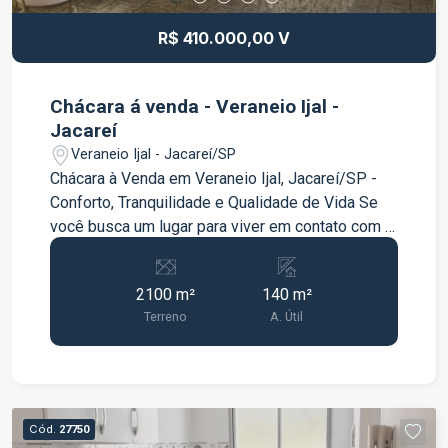
R$ 410.000,00 V
Chácara á venda - Veraneio Ijal -
Jacareí
Veraneio Ijal - Jacareí/SP
Chácara à Venda em Veraneio Ijal, Jacareí/SP -
Conforto, Tranquilidade e Qualidade de Vida Se
você busca um lugar para viver em contato com a
natureza, com conforto e excelente estrutura,
esta chácara em Jacareí é a oportunidade ideal. O
2100 m²
140 m²
imóvel conta com uma casa aconchegante e
Terreno
A. Útil
funcional, composta por 2 dormitórios, ambos
suítes, proporcionando mais privacidade e
comodidade para toda a família. Além disso,
possui sala ampla, cozinha, e banheiro externo,
ideal para atender a área de lazer. Na área
Cód.
27750
externa, você poderá desfrutar de um tradicional