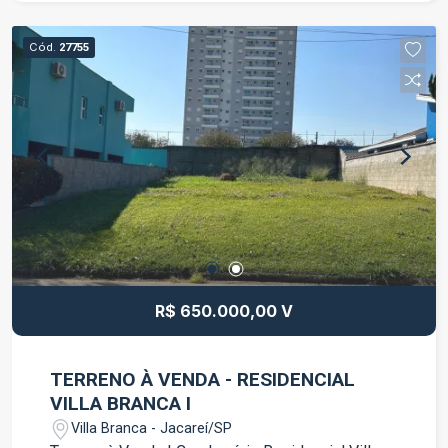
opção para quem busca economia e comodidade.
Situada em um bairro com fácil acesso aos
Cód.
27755
principais comércios, serviços e vias da cidade,
proporcionando mais praticidade para a rotina.
Entre em contato para mais informações e
agende sua visita.
R$ 650.000,00 V
TERRENO À VENDA - RESIDENCIAL
VILLA BRANCA I
Villa Branca - Jacareí/SP