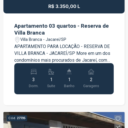
R$ 3.350,00 L
Apartamento 03 quartos - Reserva de
Villa Branca
Villa Branca - Jacareí/SP
APARTAMENTO PARA LOCAÇÃO - RESERVA DE
VILLA BRANCA - JACAREÍ/SP More em um dos
condomínios mais procurados de Jacareí, com
conforto, praticidade e excelente localização!
Este apartamento oferece ambientes amplos,
3
1
1
2
bem distribuídos e mobiliados, proporcionando
Dorm.
Suite
Banho
Garagens
mais comodidade para o dia a dia da sua família.
Características do imóvel 03 dormitórios, sendo
01 suíte; Sala ampla para dois ambientes;
Cozinha mobiliada; Quartos mobiliados; Banheiro
social; Área de serviço; 02 vagas de garagem.
Cód.
27735
Diferenciais Dormitórios mobiliados, prontos