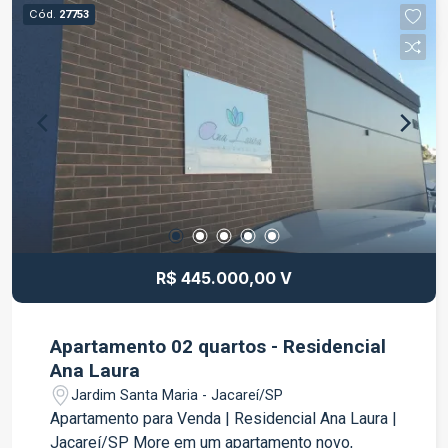
funcional Ideal para escritórios, consultórios,
Cód.
27753
prestadores de serviços e diversos segmentos
profissionais Diferenciais: Localização
estratégica Edifício comercial moderno Fácil
acesso às principais vias da cidade Próximo a
comércios, bancos, restaurantes e diversos
serviços Uma excelente oportunidade tanto para
locação quanto para venda, ideal para quem
deseja investir ou estabelecer seu negócio em
um endereço de destaque. Entre em contato para
mais informações e agende uma visita.
R$ 445.000,00 V
Apartamento 02 quartos - Residencial
Ana Laura
Jardim Santa Maria - Jacareí/SP
Apartamento para Venda | Residencial Ana Laura |
Jacareí/SP More em um apartamento novo,