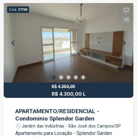
conta com comércios, escolas, supermercados,
Cód.
27740
serviços e diversas conveniências que garantem
praticidade no dia a dia. Ideal para projetos
residenciais, o terreno reúne localização
privilegiada, ótima metragem e excelente
potencial de valorização. Entre em contato para
mais informações e agende uma visita.
R$ 4.350,00
R$ 4.300,00 L
APARTAMENTO/RESIDENCIAL -
Condominio Splendor Garden
Jardim das Indústrias - São José dos Campos/SP
Apartamento para Locação - Splendor Garden