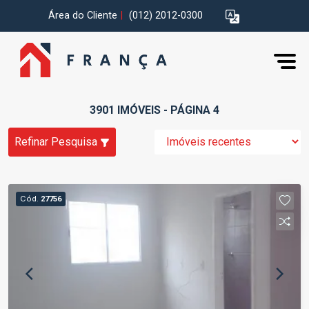
Área do Cliente
|
(012) 2012-0300
3901 IMÓVEIS - PÁGINA 4
Refinar Pesquisa
Cód.
27756