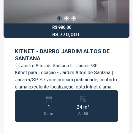
R$ 980,00
R$ 770,00 L
KITNET - BAIRRO JARDIM ALTOS DE
SANTANA
Jardim Altos de Santana II - Jacareí/SP
Kitnet para Locação - Jardim Altos de Santana |
Jacareí/SP Se você procura praticidade, conforto
e uma excelente localização, esta kitnet é uma
ótima opção para o seu dia a dia. Localizada no
bairro Jardim Altos de Santana, em Jacareí, o
1
24 m²
imóvel oferece um ambiente funcional, ideal para
Dorm.
A. Útil
quem mora sozinho ou para casais.
Características do imóvel: 01 quarto; 01 banheiro;
Ambiente prático e bem distribuído; Excelente