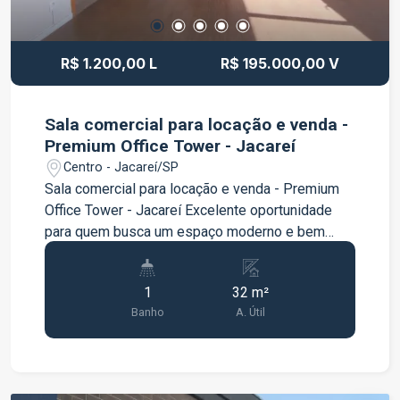
oportunidade. Entre em contato para mais
informações e agende uma visita!
R$ 1.200,00 L
R$ 195.000,00 V
Sala comercial para locação e venda -
Premium Office Tower - Jacareí
Centro - Jacareí/SP
Sala comercial para locação e venda - Premium
Office Tower - Jacareí Excelente oportunidade
para quem busca um espaço moderno e bem
localizado para instalar sua empresa ou investir.
A sala comercial está situada no Premium Office
1
32 m²
Tower, um empreendimento com estrutura
Banho
A. Útil
voltada para o ambiente corporativo, oferecendo
praticidade, conforto e uma excelente
localização. Características do imóvel: Sala
comercial 1 banheiro privativo Ambiente amplo e