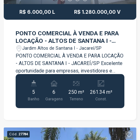
este imóvel!
R$ 6.000,00 L
R$ 1.280.000,00 V
PONTO COMERCIAL À VENDA E PARA
LOCAÇÃO - ALTOS DE SANTANA I -
JACAREÍ/SP
Jardim Altos de Santana I - Jacareí/SP
PONTO COMERCIAL À VENDA E PARA LOCAÇÃO
- ALTOS DE SANTANA I - JACAREÍ/SP Excelente
oportunidade para empresas, investidores e
empreendedores que buscam um imóvel
comercial amplo, estruturado e com localização
5
6
250 m²
261.34 m²
estratégica. Localizado em avenida de grande
Banho
Garagens
Terreno
Const.
movimento, com alto fluxo de pessoas e
veículos, este ponto comercial oferece excelente
visibilidade e praticidade para diversos
segmentos, como escritórios, clínicas, empresas,
lojas, prestadores de serviços e muito mais. Com
Cód.
27784
uma estrutura completa, o imóvel conta com