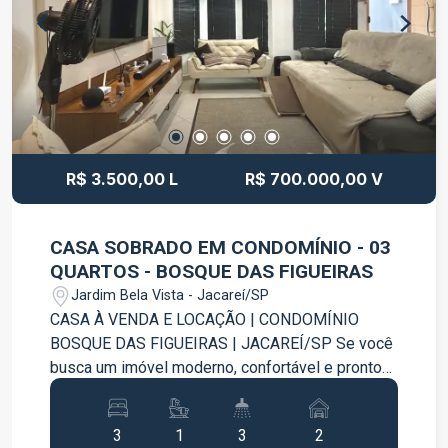
vias da cidade. Entre em contato para mais
informações e agende sua visita.
R$ 3.500,00 L
R$ 700.000,00 V
CASA SOBRADO EM CONDOMÍNIO - 03
QUARTOS - BOSQUE DAS FIGUEIRAS
Jardim Bela Vista - Jacareí/SP
CASA À VENDA E LOCAÇÃO | CONDOMÍNIO
BOSQUE DAS FIGUEIRAS | JACAREÍ/SP Se você
busca um imóvel moderno, confortável e pronto
para morar, esta casa no Condomínio Bosque das
Figueiras é a escolha ideal. Com ambientes
3
1
3
2
integrados, excelente área gourmet e