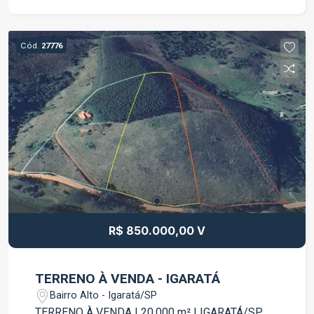
metade do trajeto é por estrada asfaltada.
Destaques do imóvel: Terreno com 20.000 m²;
Frente para a Estrada Municipal José Augusto
Cód.
27776
Barbosa; Fácil acesso; Aproximadamente metade
do percurso em estrada asfaltada; Região
tranquila e cercada pela natureza; Excelente para
formação de chácara, sítio, lazer, moradia ou
investimento; Grande potencial de valorização. A
localização une a tranquilidade do campo com a
praticidade de um acesso facilitado,
proporcionando qualidade de vida e diversas
possibilidades de aproveitamento da área. Entre
em contato para mais informações e agende uma
visita para conhecer esta excelente oportunidade
R$ 850.000,00 V
em Igaratá!
TERRENO À VENDA - IGARATÁ
Bairro Alto - Igaratá/SP
TERRENO À VENDA | 20.000 m² | IGARATÁ/SP