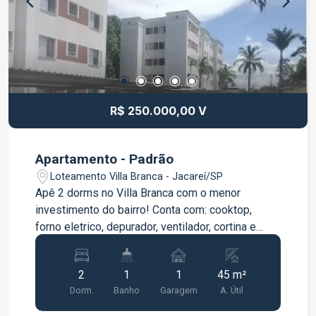
Uma excelente opção para morar com qualidade
de vida ou investir. Entre em contato para mais
informações e agende sua visita.
R$ 250.000,00 V
Apartamento - Padrão
Loteamento Villa Branca - Jacareí/SP
Apê 2 dorms no Villa Branca com o menor
investimento do bairro! Conta com: cooktop,
forno eletrico, depurador, ventilador, cortina e
armários em madeira. Oportunidade no bairro
mais valorizado!
2
1
1
45 m²
Dorm.
Banho
Garagem
A. Útil