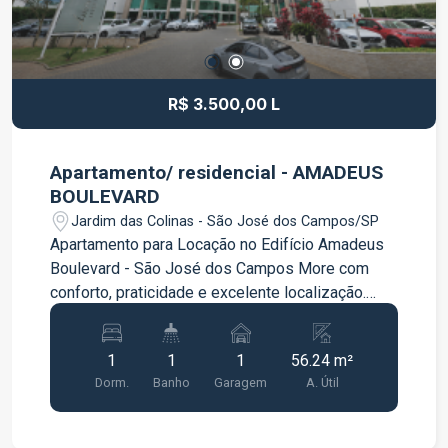
R$ 3.500,00 L
Apartamento/ residencial - AMADEUS
BOULEVARD
Jardim das Colinas - São José dos Campos/SP
Apartamento para Locação no Edifício Amadeus
Boulevard - São José dos Campos More com
conforto, praticidade e excelente localização.
Este apartamento é ideal para quem busca um
imóvel pronto para morar, com ambientes
1
1
1
56.24 m²
funcionais e equipado com os principais itens do
Dorm.
Banho
Garagem
A. Útil
dia a dia. O imóvel conta com 56,24 m² de área
privativa Cozinha equipada com geladeira e
fogão Armários planejados no quarto Armários na