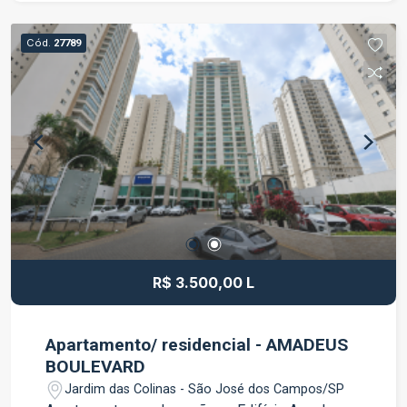
cozinha Armário no banheiro 1 vaga de garagem
no 2° subsolo (vaga nº71) Ambientes bem
Cód.
27789
distribuídos, com excelente iluminação e
ventilação natural Diferenciais do Edifício
Amadeus Boulevard Portaria Elevador Excelente
conservação das áreas comuns Ambiente seguro
e tranquilo Localização privilegiada, com fácil
acesso às principais avenidas da cidade Próximo
a supermercados, padarias, farmácias,
restaurantes, academias, bancos e diversos
comércios e serviços. Uma excelente
oportunidade para quem procura conforto,
praticidade e uma localização estratégica para
R$ 3.500,00 L
morar. Agende sua visita e venha conhecer seu
novo lar!
Apartamento/ residencial - AMADEUS
BOULEVARD
Jardim das Colinas - São José dos Campos/SP