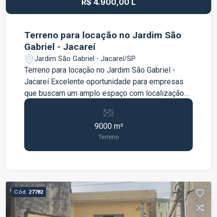
R$ 4.900,00 L
Terreno para locação no Jardim São
Gabriel - Jacareí
Jardim São Gabriel - Jacareí/SP
Terreno para locação no Jardim São Gabriel -
Jacareí Excelente oportunidade para empresas
que buscam um amplo espaço com localização
estratégica e fácil acesso às principais rodovias
da região. O terreno possui aproximadamente
9000 m²
9.000 m², totalmente plano, ideal para pátio,
Terreno
estacionamento de veículos, armazenamento,
logística e diversas atividades comerciais e
industriais. Conta com portão de acesso que
permite a entrada de caminhões, carretas e
bitrens, proporcionando praticidade para
Cód.
27782
operações de grande porte. Localização
privilegiada, a apenas 50 metros da Rodovia Dom