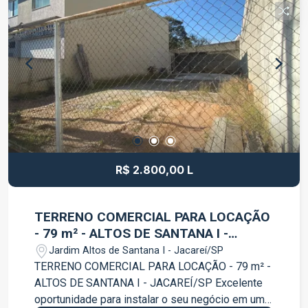
moradia ou investimento. A localização em
Igaratá proporciona qualidade de vida, belas
paisagens e fácil acesso às principais vias da
região, sendo ideal para quem deseja fugir da
rotina das grandes cidades sem abrir mão da
praticidade. Entre em contato para mais
informações e agende uma visita! Aproveite esta
excelente oportunidade de investimento em uma
das regiões mais procuradas para lazer e
descanso.
R$ 2.800,00 L
TERRENO COMERCIAL PARA LOCAÇÃO
- 79 m² - ALTOS DE SANTANA I -
JACAREÍ/SP
Jardim Altos de Santana I - Jacareí/SP
TERRENO COMERCIAL PARA LOCAÇÃO - 79 m² -
ALTOS DE SANTANA I - JACAREÍ/SP Excelente
oportunidade para instalar o seu negócio em uma