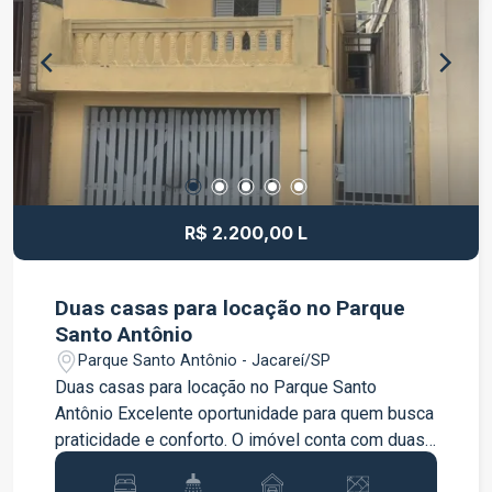
Pedro I, aproximadamente 1 km da Rodovia
Carvalho Pinto e 6 km da Rodovia Presidente
Dutra, garantindo excelente mobilidade e
facilidade no transporte de cargas. Entre em
contato para mais informações e agende uma
visita.
R$ 2.200,00 L
Duas casas para locação no Parque
Santo Antônio
Parque Santo Antônio - Jacareí/SP
Duas casas para locação no Parque Santo
Antônio Excelente oportunidade para quem busca
praticidade e conforto. O imóvel conta com duas
casas, sendo uma na frente e outra nos fundos,