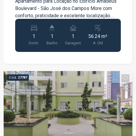
Apartamento para Locação no Edifício Amadeus
Boulevard - São José dos Campos More com
conforto, praticidade e excelente localização.
Este apartamento é ideal para quem busca um
imóvel pronto para morar, com ambientes
1
1
1
56.24 m²
funcionais e equipado com os principais itens do
Dorm.
Banho
Garagem
A. Útil
dia a dia. O imóvel conta com 56,24 m² de área
privativa Cozinha equipada com geladeira e
fogão Máquina de lavar roupas Armários
planejados no quarto Armários na cozinha
Armário no banheiro 1 vaga de garagem no 1º
Cód.
27787
subsolo (vaga nº 111) Ambientes bem
distribuídos, com excelente iluminação e
ventilação natural Diferenciais do Edifício
Amadeus Boulevard Portaria Elevador Excelente
conservação das áreas comuns Ambiente seguro
e tranquilo Localização privilegiada, com fácil
acesso às principais avenidas da cidade Próximo
a supermercados, padarias, farmácias,