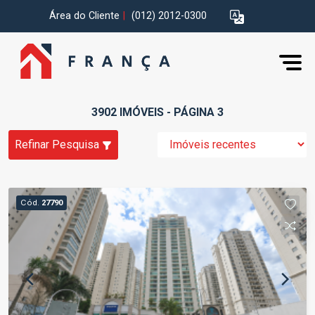
Área do Cliente
|
(012) 2012-0300
3902 IMÓVEIS - PÁGINA 3
Refinar Pesquisa
Cód.
27790