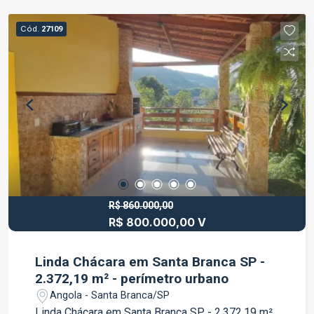
vida e boa localização. Para mais informações,
entre em contato.
Cód.
27109
R$ 860.000,00
R$ 800.000,00 V
Linda Chácara em Santa Branca SP -
2.372,19 m² - perímetro urbano
Angola - Santa Branca/SP
Linda Chácara em Santa Branca SP - 2.372,19 m²