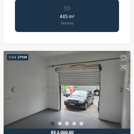
Venha conhecer, agende sua visita...
445 m²
Terreno
Cód.
27104
R$ 2.000,00