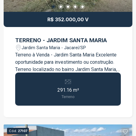
mesmas poderão sofrer alterações. Para
maiores detalhes e disponibilidade fale com
nossos corretores*
R$ 352.000,00 V
TERRENO - JARDIM SANTA MARIA
Jardim Santa Maria - Jacareí/SP
Terreno à Venda - Jardim Santa Maria Excelente
oportunidade para investimento ou construção.
Terreno localizado no bairro Jardim Santa Maria,
em rua asfaltada, com ótima localização.
Características do imóvel: Área total: 291,16 m²
291.16 m²
Medidas: 14,50 m de frente x 20 m de
Terreno
profundidade Terreno plano Totalmente murado
Ideal para construção residencial, oferecendo
boa metragem e fácil acesso. Para mais
informações, entre em contato.
Cód.
27107