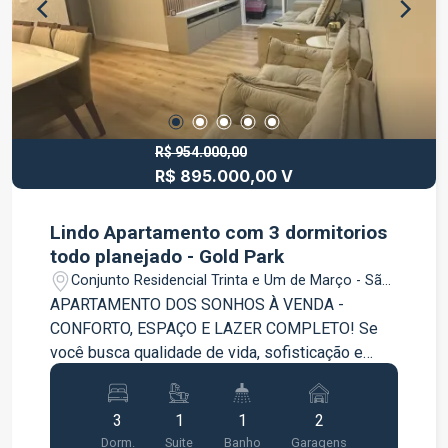
ponto privilegiado da cidade. Entre em contato
para mais informações e agende sua visita.
R$ 954.000,00
R$ 895.000,00 V
Lindo Apartamento com 3 dormitorios
todo planejado - Gold Park
Conjunto Residencial Trinta e Um de Março - São
José dos Campos/SP
APARTAMENTO DOS SONHOS À VENDA -
CONFORTO, ESPAÇO E LAZER COMPLETO! Se
você busca qualidade de vida, sofisticação e
praticidade, esse apartamento é perfeito para
você! 97m² muito bem distribuídos 3 dormitórios,
3
1
1
2
sendo 1 suíte ? todos com móveis planejados
Dorm.
Suite
Banho
Garagens