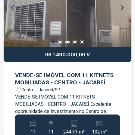
oportunidade para quem quer comprar um imóvel
pronto para morar e com excelente custo-
benefício na região. Para mais informações ou
agendar uma visita: Jéssica Benedita- Corretora
de Imóveis 12997552219
R$ 1.490.000,00 V
VENDE-SE IMÓVEL COM 11 KITNETS
MOBILIADAS - CENTRO - JACAREÍ
Centro - Jacareí/SP
VENDE-SE IMÓVEL COM 11 KITNETS
MOBILIADAS - CENTRO - JACAREÍ Excelente
oportunidade de investimento no Centro de
Jacareí. Imóvel preparado para locação, com
unidades mobiliadas e estrutura completa, ideal
11
11
244.31 m²
132 m²
para geração de renda. Informações do imóvel: