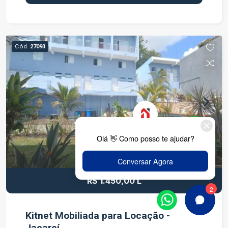
garagem Imóvel localizado em condomínio
organizado, proporcionando comodidade e
qualidade de vida para os moradores. Para mais
informações ou agendar uma visita, entre em
Cód.
27093
contato.
R$ 1.450,00 L
Kitnet Mobiliada para Locação -
Jacareí