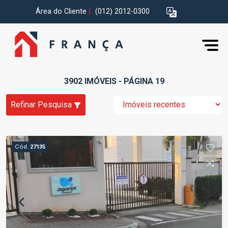
Área do Cliente
|
(012) 2012-0300
3902 IMÓVEIS - PÁGINA 19
Refinar Pesquisa
Cód.
27135