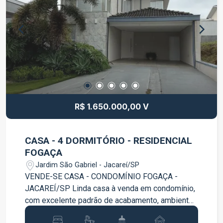
acesso às principais vias da região Imóvel ideal
para quem busca praticidade, localização
estratégica e excelente custo-benefício Entre em
contato para mais informações e agendamento
de visita
R$ 1.650.000,00 V
CASA - 4 DORMITÓRIO - RESIDENCIAL
FOGAÇA
Jardim São Gabriel - Jacareí/SP
VENDE-SE CASA - CONDOMÍNIO FOGAÇA -
JACAREÍ/SP Linda casa à venda em condomínio,
com excelente padrão de acabamento, ambientes
amplos e planejados para proporcionar conforto e