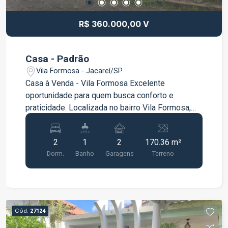
R$ 360.000,00 V
Casa - Padrão
Vila Formosa - Jacareí/SP
Casa à Venda - Vila Formosa Excelente
oportunidade para quem busca conforto e
praticidade. Localizada no bairro Vila Formosa,
esta casa possui 90 m² de área construída, muito
bem distribuídos: 2 dormitórios 1 banheiro Sala
2
1
2
170.36 m²
aconchegante Cozinha funcional 2 vagas de
Dorm.
Banho
Garagens
Terreno
garagem Imóvel ideal para famílias ou também
para investimento, em uma região tranquila e bem
localizada. Entre em contato para mais
informações e agende uma visita. Não perca a
chance de conquistar seu novo lar.
Cód.
27124