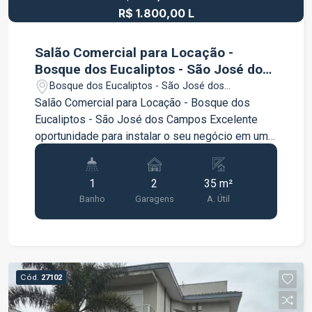
R$ 1.800,00 L
Salão Comercial para Locação -
Bosque dos Eucaliptos - São José dos
Campos
Bosque dos Eucaliptos - São José dos
Campos/SP
Salão Comercial para Locação - Bosque dos
Eucaliptos - São José dos Campos Excelente
oportunidade para instalar o seu negócio em uma
região com grande movimento e ótima
infraestrutura Salão comercial com
1
2
35 m²
aproximadamente 35 m² ideal para pequenos
Banho
Garagens
A. Útil
comércios, escritórios, consultórios ou prestação
de serviços 01 banheiro 02 vagas de
estacionamento rotativas Espaço versátil para
diferentes tipos de atividade comercial
Localizado no bairro Bosque dos Eucaliptos em
Cód.
27102
região com grande fluxo de moradores e
comércios oferecendo ótima visibilidade e fácil