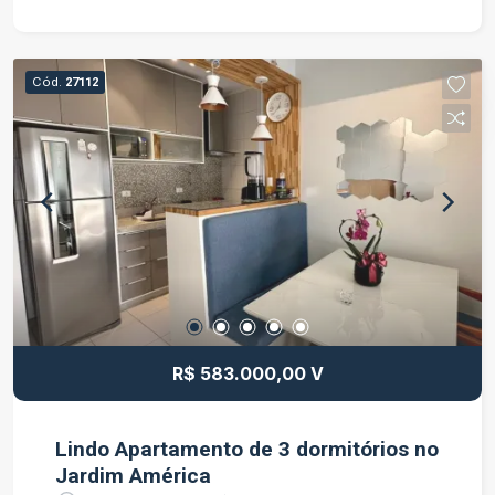
freezers, micro-onda e Smart TV. Academia
equipada, Playground, Bicicletário. Condomínio
com portaria 24 horas Água, Gás encanado e
Cód.
27112
energia elétrica, consumo individualizado.
Ambiente familiar e tranquilo. França Imobiliária -
Corretor Célio Santos (12) 99788-5800. `As
Informações e a disponibilidade deste imóvel
são de responsabilidade dos proprietários dos
mesmos e poderão ser alterados a qualquer
momento devendo sempre ser confirmado com
nossos corretores `
R$ 583.000,00 V
Lindo Apartamento de 3 dormitórios no
Jardim América