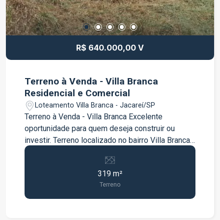
informações e agende sua visita!
R$ 640.000,00 V
Terreno à Venda - Villa Branca
Residencial e Comercial
Loteamento Villa Branca - Jacareí/SP
Terreno à Venda - Villa Branca Excelente
oportunidade para quem deseja construir ou
investir. Terreno localizado no bairro Villa Branca,
em região valorizada e com fácil acesso às
principais vias. Características do imóvel: Área
319 m²
total: 319 m² Ótima metragem para construção
Terreno
comercial, excelente para kitnet e galpão
comercial Bairro planejado e em constante
valorização Ideal para quem busca qualidade de