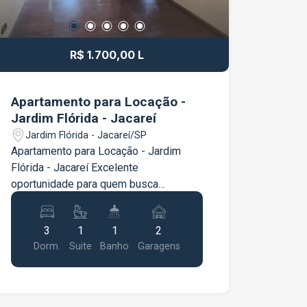
R$ 1.700,00 L
Apartamento para Locação -
Jardim Flórida - Jacareí
Jardim Flórida - Jacareí/SP
Apartamento para Locação - Jardim
Flórida - Jacareí Excelente
oportunidade para quem busca
conforto, praticidade e uma ótima
localização. O apartamento conta com 3
3
1
1
2
dormitórios, sendo 1 suíte. Um dos
Dorm.
Suite
Banho
Garagens
quartos possui móveis planejados,
proporcionando mais organização e
aproveitamento do espaço. A sala é
ampla, integrada à sacada, oferecendo