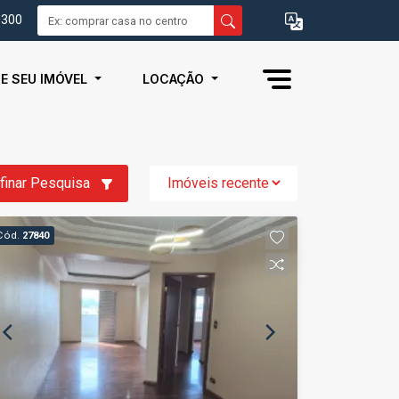
0300
IE SEU IMÓVEL
LOCAÇÃO
finar Pesquisa
Cód.
27840