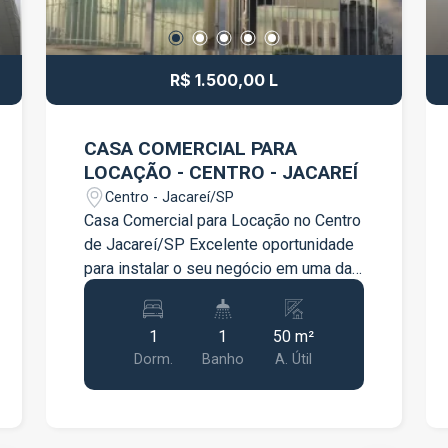
R$ 1.500,00 L
CASA COMERCIAL PARA
LOCAÇÃO - CENTRO - JACAREÍ
Centro - Jacareí/SP
Casa Comercial para Locação no Centro
de Jacareí/SP Excelente oportunidade
para instalar o seu negócio em uma das
regiões mais movimentadas e
valorizadas de Jacareí! Localizado no
1
1
50 m²
Centro da cidade, este imóvel
Dorm.
Banho
A. Útil
comercial oferece praticidade, fácil
acesso e ótima visibilidade, sendo
ideal para escritórios, consultórios,
atendimentos profissionais ou diversos