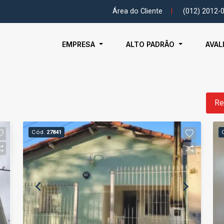
Área do Cliente
|
(012) 2012-
EMPRESA
ALTO PADRÃO
AVAL
Re
Cód.
27841