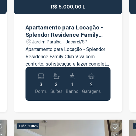
R$ 5.000,00 L
Apartamento para Locação -
Splendor Residence Family
Club
Jardim Paraíba - Jacareí/SP
Apartamento para Locação - Splendor
Residence Family Club Viva com
conforto, sofisticação e lazer completo
em um dos condomínios mais
desejados da região! Excelente
3
3
1
2
apartamento com 3 suítes, todas com
Dorm.
Suítes
Banho
Garagens
ar-condicionado, ideal para quem busca
ambientes amplos, modernos e
preparados para proporcionar conforto
em todos os momentos. O imóvel conta
com sala ampla com ar-condicionado,
Cód.
27826
cozinha equipada com cooktop, forno e