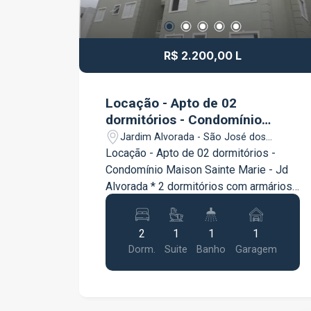
R$ 2.200,00 L
Locação - Apto de 02
dormitórios - Condomínio
Maison Sainte Marie - Jd
Jardim Alvorada - São José dos
Alvorada
Campos/SP
Locação - Apto de 02 dormitórios -
Condomínio Maison Sainte Marie - Jd
Alvorada * 2 dormitórios com armários
* 01 suíte com armário e box blindex *
0 banheiro social com armário, * 01
2
1
1
1
vaga * Sala de estar e jantar * Cozinha
Dorm.
Suite
Banho
Garagem
planejada * Área de serviço * Sacada
Condomínio Elevador Salão de festas
Portão eletrônico