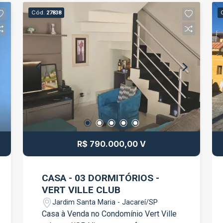
segmentos comerciais. Características
Cód.
27838
do imóvel: 1 quarto amplo Cozinha 1
banheiro Ambiente funcional e bem
distribuído Excelente localização no
Centro de Jacareí Fácil acesso ao
comércio, bancos, serviços e
transporte público Aproveite esta
oportunidade para estabelecer sua
empresa em uma localização
estratégica, proporcionando mais
comodidade para clientes e
colaboradores. Agende uma visita e
R$ 790.000,00 V
conheça este excelente espaço
comercial!
CASA - 03 DORMITÓRIOS -
VERT VILLE CLUB
Jardim Santa Maria - Jacareí/SP
Casa à Venda no Condomínio Vert Ville