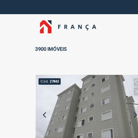
3900 IMÓVEIS
Cód.
27842