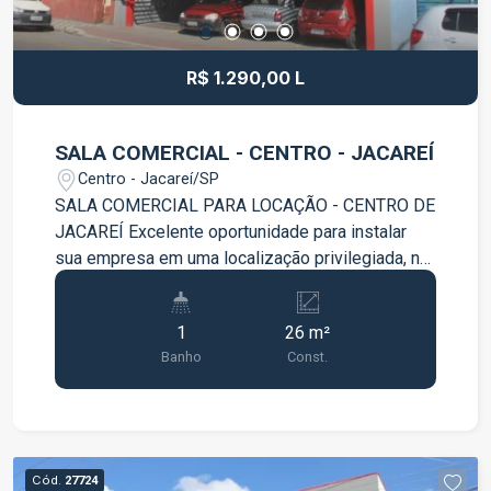
R$ 1.290,00 L
SALA COMERCIAL - CENTRO - JACAREÍ
Centro - Jacareí/SP
SALA COMERCIAL PARA LOCAÇÃO - CENTRO DE
JACAREÍ Excelente oportunidade para instalar
sua empresa em uma localização privilegiada, no
coração de Jacareí! Com 26 m² de área privativa,
esta sala comercial é ideal para escritórios,
1
26 m²
consultórios, profissionais liberais e diversos
Banho
Const.
segmentos comerciais, oferecendo praticidade,
segurança e conforto para você e seus clientes.
Características do imóvel: 26 m² de área útil; 01
banheiro privativo; Ambiente funcional e bem
distribuído; Excelente iluminação e ventilação.
Cód.
27724