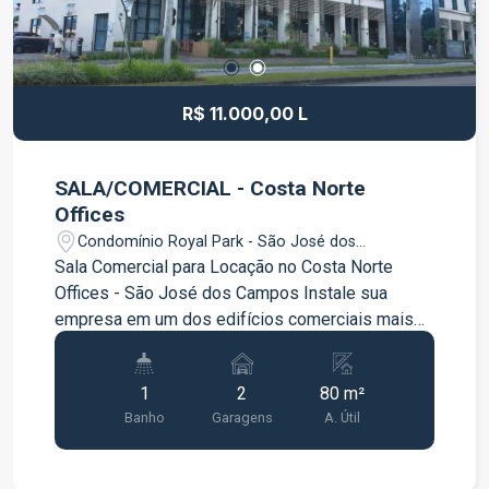
R$ 11.000,00 L
SALA/COMERCIAL - Costa Norte
Offices
Condomínio Royal Park - São José dos
Campos/SP
Sala Comercial para Locação no Costa Norte
Offices - São José dos Campos Instale sua
empresa em um dos edifícios comerciais mais
modernos e valorizados de São José dos
Campos. Esta excelente sala comercial no Costa
1
2
80 m²
Norte Offices está totalmente mobiliada,
Banho
Garagens
A. Útil
decorada e pronta para uso, oferecendo um
ambiente sofisticado, funcional e ideal para
empresas que buscam praticidade e excelente