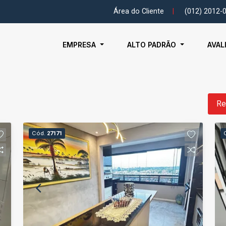
Área do Cliente
|
(012) 2012-
EMPRESA
ALTO PADRÃO
AVAL
Re
Cód.
27171