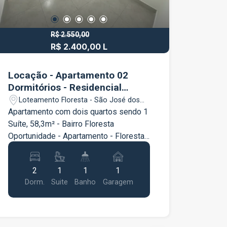
R$ 2.550,00
R$ 2.400,00 L
Locação - Apartamento 02
Dormitórios - Residencial
Avante - Bairro Floresta
Loteamento Floresta - São José dos
Campos/SP
Apartamento com dois quartos sendo 1
Suíte, 58,3m² - Bairro Floresta
Oportunidade - Apartamento - Floresta -
2 Dormitórios - 58,3m². Conheça o
Apartamento no Floresta em São José
2
1
1
1
dos Campos, uma oportunidade
Dorm.
Suite
Banho
Garagem
imperdível para viver com conforto e
praticidade! Este Apartamento de
58,3m² está estrategicamente
localizado próximo a comércios,