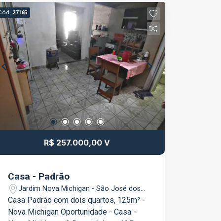
escolas, shoppings, supermercados,
Cód.
27165
lojas de conveniência, além de ter fácil
acesso às principais vias de acesso da
cidade. Conheça as características
deste lindo apartamento: - 58,3m² - Sol
da manhã - 2 Dormitórios sendo 1 suíte
com sacada - 1 sacada Gourmet (com
Marcenaria) - As duas sacadas são
fechadas com blindex - Sala - Cozinha
Planejada - 1 Banheiro - Área de
serviço - 01 Vaga de garagem subsolo
Condomínio: Portaria 24h Salão de
R$ 257.000,00 V
Festas Coworking Pet care Playground
Brinquedoteca Academia Salão de
Jogos Sauna Rooftop com Piscina e
Casa - Padrão
Churrasqueira (vista maravilhosa do alto
Jardim Nova Michigan - São José dos
do prédio) Que tal agendar uma visita e
Campos/SP
Casa Padrão com dois quartos, 125m² -
conhecer este imóvel hoje mesmo?
Nova Michigan Oportunidade - Casa -
Também temos imóveis nos bairros