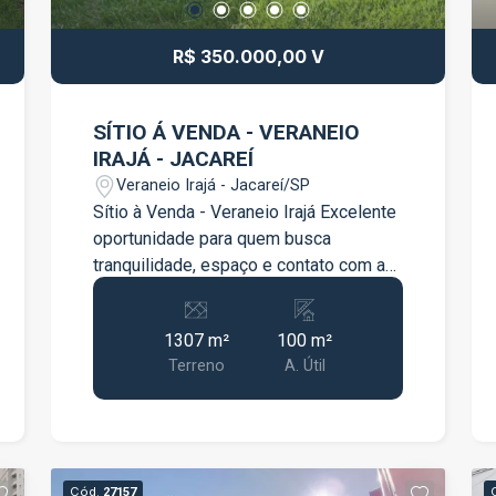
informações, consulte as condições de
venda e locação e agende uma visita.
R$ 350.000,00 V
SÍTIO Á VENDA - VERANEIO
IRAJÁ - JACAREÍ
Veraneio Irajá - Jacareí/SP
Sítio à Venda - Veraneio Irajá Excelente
oportunidade para quem busca
tranquilidade, espaço e contato com a
natureza. Terreno com 1.307 m², ideal
para lazer ou moradia. O imóvel conta
1307 m²
100 m²
com: 2 quartos, sendo 1 suíte Sala
Terreno
A. Útil
aconchegante Copa e cozinha Vaga
coberta para 2 carros Espaço adicional
para veículos na rampa de entrada
Destaques: Amplo espaço externo
Local tranquilo e agradável Ótimo para
Cód.
27157