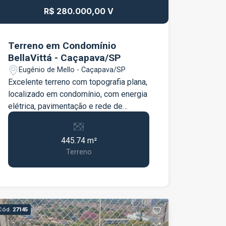
R$ 280.000,00 V
Terreno em Condomínio
BellaVittá - Caçapava/SP
Eugênio de Mello - Caçapava/SP
Excelente terreno com topografia plana,
localizado em condomínio, com energia
elétrica, pavimentação e rede de
esgoto. O Empreendimento possui
infraestrutura de segurança e lazer
445.74 m²
completo, composto por piscinas, salão
Terreno
de jogos, salão de festa,
churrasqueiras, quadra de tenis e
outros. Agende sua visita...
Cód.
27145