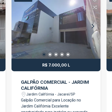
descanso ou investimento Entre em
contato para mais informações ou
agendar uma visita.
R$ 7.000,00 L
GALPÃO COMERCIAL - JARDIM
CALIFÓRNIA
Jardim Califórnia - Jacareí/SP
Galpão Comercial para Locação no
Jardim Califórnia Excelente