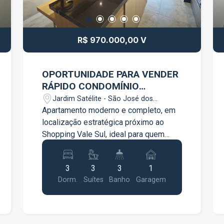
R$ 970.000,00 V
OPORTUNIDADE PARA VENDER
RÁPIDO CONDOMÍNIO
WONDER | SÃO JOSÉ DOS
Jardim Satélite - São José dos
CAMPOS
Campos/SP
Apartamento moderno e completo, em
localização estratégica próximo ao
Shopping Vale Sul, ideal para quem
busca conforto, praticidade e
valorização! -76 m² muito bem
3
3
3
1
distribuídos -3 suítes - Sala ampla e
Dorm.
Suítes
Banho
Garagem
integrada -Cozinha planejada com mesa
e ilha - Varanda gourmet perfeita para
receber - Sol da manhã -Andar alto com
vista livre para Av. Cidade Jardim -