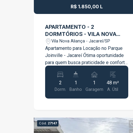
R$ 1.850,00 L
APARTAMENTO - 2
DORMTÓRIOS - VILA NOVA
ALIANÇA
Vila Nova Aliança - Jacareí/SP
Apartamento para Locação no Parque
Joinville - Jacareí Ótima oportunidade
para quem busca praticidade e conforto
em uma boa localização.
Características do imóvel: 2 dormitórios
2
1
1
48 m²
Sala aconchegante Cozinha funcional 1
Dorm.
Banho
Garagem
A. Útil
vaga de garagem Localizado no Parque
Joinville, em região tranquila e com
fácil acesso a comércios, serviços e
principais vias da cidade. Ideal para
quem deseja morar com comodidade
Cód.
27147
no dia a dia. Agende uma visita e venha