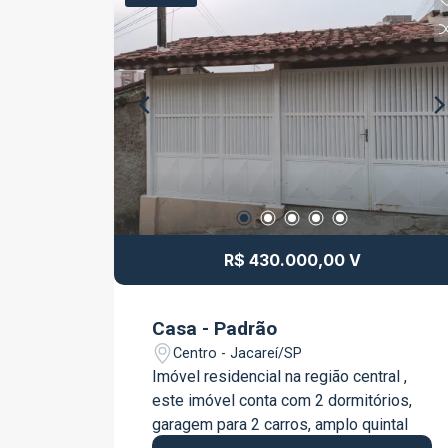
família. O imóvel conta com 3 quartos,
sendo 1 suíte, oferecendo ambientes
confortáveis, bem planejados e ideais
para proporcionar praticidade e
aconchego no dia a dia. Destaques do
imóvel: 3 quartos, sendo 1 suíte Piscina
aquecida com sistema de sal
Ambientes amplos e confortáveis
Excelente padrão construtivo Espaço
ideal para receber família e amigos
Sobre o condomínio: Localizado no
R$ 430.000,00 V
bairro Parque Califórnia, o Condomínio
Crystal Park oferece segurança 24
horas, tranquilidade e uma completa
Casa - Padrão
estrutura de lazer, além de fácil acesso
Centro - Jacareí/SP
às principais vias da cidade. Um lugar
Imóvel residencial na região central ,
perfeito para quem deseja morar com
este imóvel conta com 2 dormitórios,
conforto, privacidade e qualidade de
garagem para 2 carros, amplo quintal
vida em uma região valorizada de