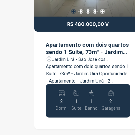
R$ 480.000,00 V
Apartamento com dois quartos
sendo 1 Suíte, 73m² - Jardim
Uirá
Jardim Uirá - São José dos
Campos/SP
Apartamento com dois quartos sendo 1
Suíte, 73m² - Jardim Uirá Oportunidade
- Apartamento - Jardim Uirá - 2
Dormitórios - 73m². Conheça o
Apartamento no Jardim Uirá em São
2
1
1
2
José dos Campos, uma oportunidade
Dorm.
Suite
Banho
Garagens
imperdível para viver com conforto e
praticidade! Este Apartamento de 73m²
está estrategicamente localizado
próximo a comércios, escolas,