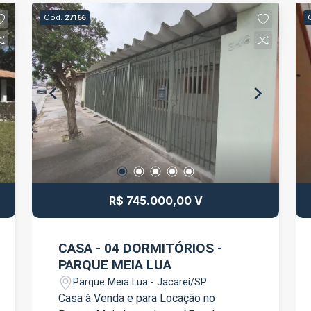
Móveis planejados em 2 dormitórios e
Cód.
27166
na cozinha - Infraestrutura para ar-
condicionado - Automação com Alexa
inclusa - Acabamentos modernos
Condomínio Wonder com lazer
completo para toda a família!
R$ 745.000,00 V
CASA - 04 DORMITÓRIOS -
PARQUE MEIA LUA
Parque Meia Lua - Jacareí/SP
Casa à Venda e para Locação no