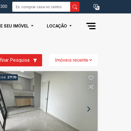
0300
IE SEU IMÓVEL
LOCAÇÃO
finar Pesquisa
Cód.
27170