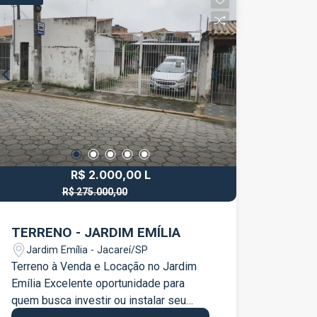
Sala com sanca de gesso e projeto de
lançamentos mais recentes da região
iluminação personalizado Cozinha
do Vale do Paraíba. Venha você
Banheiro 1 vaga de garagem Localizado
também para a Imobiliária França,
no Condomínio Village Gramados, em
referência em consultoria imobiliária de
uma região estratégica de Jacareí, com
confiança.
fácil acesso ao centro da cidade e às
principais vias da região. A rua tranquila
e arborizada proporciona ainda mais
conforto para o dia a dia. Uma ótima
oportunidade para quem deseja um
R$ 2.000,00 L
apartamento completo e pronto para
morar. Agende sua visita e venha
R$ 275.000,00
R$ 250.000,00 V
conhecer!
TERRENO - JARDIM EMÍLIA
Jardim Emília - Jacareí/SP
Terreno à Venda e Locação no Jardim
Emília Excelente oportunidade para
quem busca investir ou instalar seu