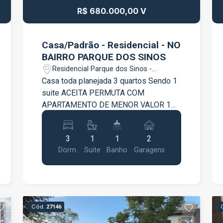
R$ 680.000,00 V
Casa/Padrão - Residencial - NO
BAIRRO PARQUE DOS SINOS
Residencial Parque dos Sinos -
Jacareí/SP
Casa toda planejada 3 quartos Sendo 1
suite ACEITA PERMUTA COM
APARTAMENTO DE MENOR VALOR 1
jacuzzi no fundo Garagem fechada
Ambiente aberto Jardim de inverno No
3
1
1
2
parque dos sinos
Dorm.
Suite
Banho
Garagens
Cód.
27146