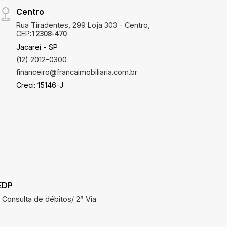
Centro
Rua Tiradentes, 299 Loja 303 - Centro,
CEP:
12308-470
Jacareí - SP
(12) 2012-0300
financeiro@francaimobiliaria.com.br
Creci: 15146-J
EDP
SAAE
Consulta de débitos/ 2ª Via
Consulta 