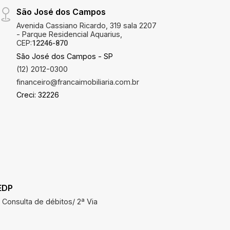
São José dos Campos
Avenida Cassiano Ricardo, 319 sala 2207
- Parque Residencial Aquarius,
CEP:
12246-870
São José dos Campos - SP
(12) 2012-0300
financeiro@francaimobiliaria.com.br
Creci: 32226
EDP
SAAE
Consulta de débitos/ 2ª Via
Consulta 