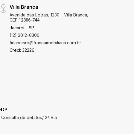
Villa Branca
Avenida das Letras, 1230 - Villa Branca,
CEP:
12306-744
Jacareí - SP
(12) 2012-0300
financeiro@francaimobiliaria.com.br
Creci: 32226
EDP
SAAE
Consulta de débitos/ 2ª Via
Consulta 